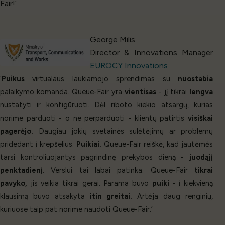
Fair!’
George Milis
Director & Innovations Manager
EUROCY Innovations
‘
Puikus
virtualaus laukiamojo sprendimas su
nuostabia
palaikymo komanda. Queue-Fair yra
vientisas
- jį tikrai
lengva
nustatyti ir konfigūruoti. Dėl riboto kiekio atsargų, kurias
norime parduoti - o ne perparduoti - klientų patirtis
visiškai
pagerėjo.
Daugiau jokių svetainės sulėtėjimų ar problemų
pridedant į krepšelius.
Puikiai.
Queue-Fair reiškė, kad jautėmės
tarsi kontroliuojantys pagrindinę prekybos dieną -
juodąjį
penktadienį
. Verslui tai labai patinka. Queue-Fair
tikrai
pavyko,
jis veikia tikrai gerai. Parama buvo
puiki
- į kiekvieną
klausimą buvo atsakyta
itin greitai.
Artėja daug renginių,
kuriuose taip pat norime naudoti Queue-Fair.’