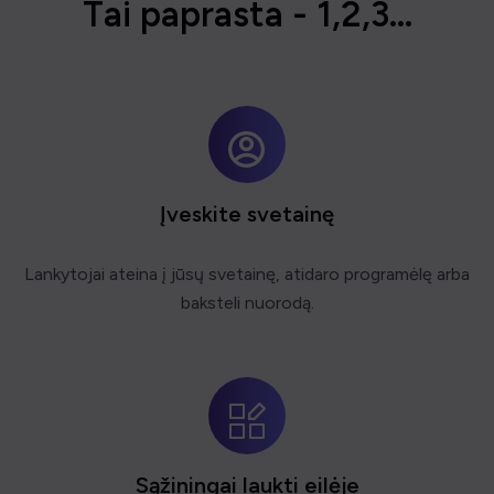
T
a
i
p
a
p
r
a
s
t
a
-
1
,
2
,
3
.
.
.
Įveskite svetainę
Lankytojai ateina į jūsų svetainę, atidaro programėlę arba
baksteli nuorodą.
Sąžiningai laukti eilėje