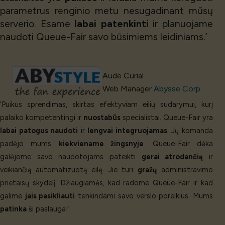
parametrus renginio metu nesugadinant mūsų
serverio. Esame
labai patenkinti
ir planuojame
naudoti Queue-Fair savo būsimiems leidiniams.’
Aude Curial
Web Manager
Abysse Corp
‘Puikus sprendimas, skirtas efektyviam eilių sudarymui, kurį
palaiko kompetentingi ir
nuostabūs
specialistai. Queue-Fair yra
labai patogus naudoti
ir
lengvai integruojamas
. Jų komanda
padėjo mums
kiekviename žingsnyje
. Queue-Fair dėka
galėjome savo naudotojams pateikti
gerai atrodančią
ir
veikiančią automatizuotą eilę. Jie turi
gražų
administravimo
prietaisų skydelį. Džiaugiamės, kad radome Queue-Fair ir kad
galime
jais pasikliauti
tenkindami savo verslo poreikius. Mums
patinka
ši paslauga!’