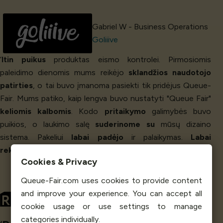
Gabriel W - Business Operations
Goliiive
‘
Itin puikus
produktas eismo kontrolei. Pirmosiomis
paleidimo dienomis mums reikėjo
sklandžios naudotojo
patirties
, o tai buvo įmanoma pasiekti tik pridėjus Queue-
Fair. Mums patiko, kaip lengva buvo nustatyti "Queue Fair"
keliomis kalbomis
. Kodo
pritaikymo
galimybės buvo
puikios, o laukimo salę
suderinome su
mūsų dizaino
sistema. Pakeliui
labai padėjo
ir palaikymas.
Labai
rekomenduojame
. Queue-Fair
puikiai atliko savo darbą
.’
Cookies & Privacy
Queue-Fair.com uses cookies to provide content
Yura Bogdanov
and improve your experience. You can accept all
Co-Founder, Entire Framework
cookie usage or use settings to manage
RE: Ukraine Villages
categories individually.