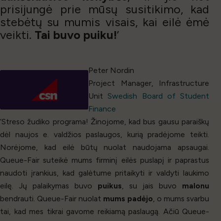
prisijungė prie mūsų susitikimo, kad
stebėtų su mumis visais, kai eilė ėmė
veikti.
Tai buvo puiku!
’
Peter Nordin
Project Manager, Infrastructure
Unit
Swedish Board of Student
Finance
‘Streso žudiko programa! Žinojome, kad bus gausu paraiškų
dėl naujos e. valdžios paslaugos, kurią pradėjome teikti.
Norėjome, kad eilė būtų nuolat naudojama apsaugai.
Queue-Fair suteikė mums firminį eilės puslapį ir paprastus
naudoti įrankius, kad galėtume pritaikyti ir valdyti laukimo
eilę. Jų palaikymas buvo
puikus
, su jais buvo
malonu
bendrauti. Queue-Fair nuolat
mums padėjo
, o mums svarbu
tai, kad mes tikrai gavome reikiamą paslaugą. Ačiū Queue-