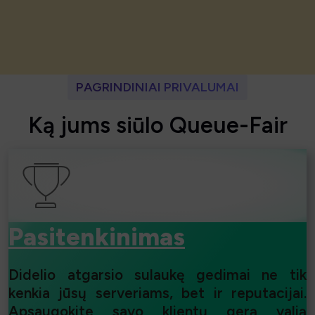
PAGRINDINIAI PRIVALUMAI
K
ą
j
u
m
s
s
i
ū
l
o
Q
u
e
u
e
-
F
a
i
r
Pasitenkinimas
Didelio atgarsio sulaukę gedimai ne tik
kenkia jūsų serveriams, bet ir reputacijai.
Apsaugokite savo klientų gerą valią