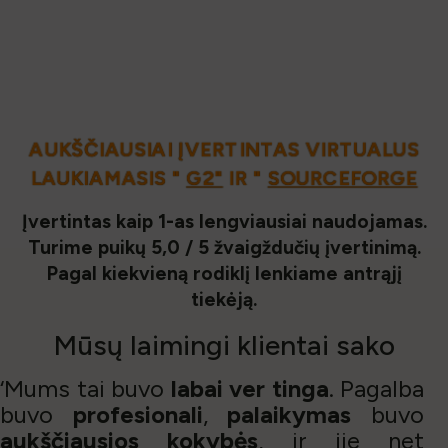
AUKŠČIAUSIAI ĮVERTINTAS VIRTUALUS
LAUKIAMASIS "
G2"
IR "
SOURCEFORGE
Įvertintas kaip 1-as lengviausiai naudojamas.
Turime puikų 5,0 / 5 žvaigždučių įvertinimą.
Pagal kiekvieną rodiklį lenkiame antrąjį
tiekėją.
Mūsų
laimingi klientai
sako
‘Mums tai buvo
labai ver
tinga
. Pagalba
buvo
profesionali
,
palaikymas
buvo
aukščiausios kokybės
, ir jie net