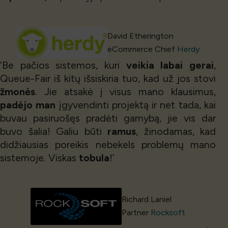
David Etherington
eCommerce Chief
Herdy
‘Be pačios sistemos, kuri
veikia labai gerai
,
Queue-Fair iš kitų išsiskiria tuo, kad už jos stovi
žmonės
. Jie atsakė į visus mano klausimus,
padėjo man
įgyvendinti projektą ir net tada, kai
buvau pasiruošęs pradėti gamybą, jie vis dar
buvo šalia! Galiu būti
ramus
, žinodamas, kad
didžiausias poreikis nebekels problemų mano
sistemoje. Viskas
tobula
!’
Richard Laniel
Partner
Rocksoft