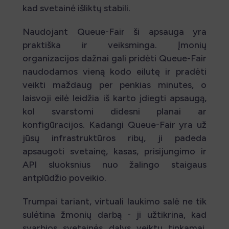
kad svetainė išliktų stabili.
Naudojant Queue-Fair ši apsauga yra
praktiška ir veiksminga. Įmonių
organizacijos dažnai gali pridėti Queue-Fair
naudodamos vieną kodo eilutę ir pradėti
veikti maždaug per penkias minutes, o
laisvoji eilė leidžia iš karto įdiegti apsaugą,
kol svarstomi didesni planai ar
konfigūracijos. Kadangi Queue-Fair yra už
jūsų infrastruktūros ribų, ji padeda
apsaugoti svetainę, kasas, prisijungimo ir
API sluoksnius nuo žalingo staigaus
antplūdžio poveikio.
Trumpai tariant, virtuali laukimo salė ne tik
sulėtina žmonių darbą - ji užtikrina, kad
svarbios svetainės dalys veiktų tinkamai,