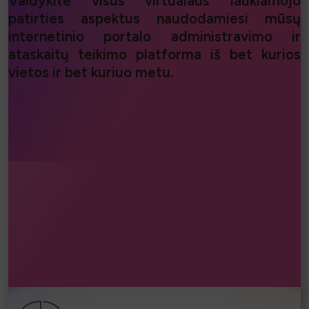
Valdykite visus virtualaus laukiamojo
patirties aspektus naudodamiesi mūsų
Parodykite klientams, kad sąžiningumas yra svarbus, naudodami
mūsų originalią virtualaus laukiamojo technologiją "
kas pirmas
internetinio portalo administravimo ir
įlipa, tas pirmas išlipa"
. Pajuskite
eilių psichologijos
privalumus ir
ataskaitų teikimo platforma iš bet kurios
sužinokite, kaip socialinis įrodymas gali padidinti jūsų pardavimus.
vietos ir bet kuriuo metu.
Skaityti daugiau...
⧐