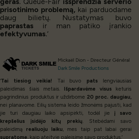
geras
. Queue-Fair
išsprendžia serverio
prisotinimo problemą,
kai parduodame
daug bilietų. Nustatymas buvo
paprastas
ir man patiko įrankio
efektyvumas
.’
Mickaël Dion - Directeur Général
Dark Smile Productions
‘
Tai tiesiog veikia!
Tai buvo
pats
lengviausias
paleidimas šiais metais.
Išpardavėme visus
keturis
pagrindinius produktus ir uždirbome
20 proc. daugiau,
nei planavome. Eilių sistema leido žmonėms pajusti, kad
jie turi daugiau laiko apsipirkti, todėl jie
į savo
krepšelius įsidėjo kitų prekių
. Stebėdami savo
paleidimą
realiuoju laiku
, mes taip pat labai gerai
supratome,
kaip ateityje paleisime savo produktus.’