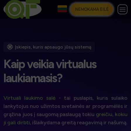
NEMOKAMA EILĖ
Įskiepis, kuris apsaugo jūsų sistemą
K
a
i
p
v
e
i
k
i
a
v
i
r
t
u
a
l
u
s
l
a
u
k
i
a
m
a
s
i
s
?
Virtuali laukimo salė
- tai puslapis, kuris sulaiko
lankytojus nuo užimtos svetainės ar programėlės ir
grąžina juos į saugomą paslaugą tokiu
greičiu, kokiu
ji gali dirbti,
išlaikydama greitą reagavimą ir našumą.