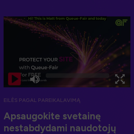
EILĖS PAGAL PAREIKALAVIMĄ
A
p
s
a
u
g
o
k
i
t
e
s
v
e
t
a
i
n
ę
n
e
s
t
a
b
d
y
d
a
m
i
n
a
u
d
o
t
o
j
ų