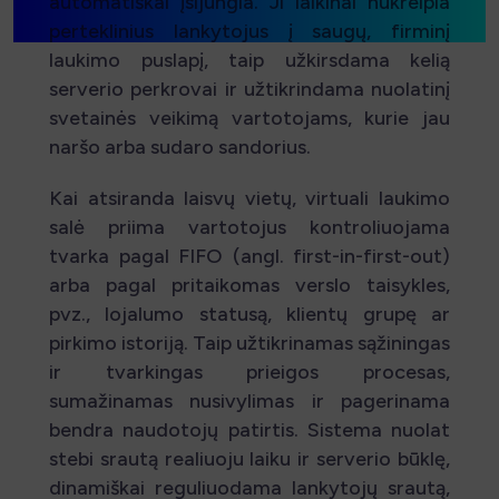
automatiškai įsijungia. Ji laikinai nukreipia
perteklinius lankytojus į saugų, firminį
laukimo puslapį, taip užkirsdama kelią
serverio perkrovai ir užtikrindama nuolatinį
svetainės veikimą vartotojams, kurie jau
naršo arba sudaro sandorius.
Kai atsiranda laisvų vietų, virtuali laukimo
salė priima vartotojus kontroliuojama
tvarka pagal FIFO (angl. first-in-first-out)
arba pagal pritaikomas verslo taisykles,
pvz., lojalumo statusą, klientų grupę ar
pirkimo istoriją. Taip užtikrinamas sąžiningas
ir tvarkingas prieigos procesas,
sumažinamas nusivylimas ir pagerinama
bendra naudotojų patirtis. Sistema nuolat
stebi srautą realiuoju laiku ir serverio būklę,
dinamiškai reguliuodama lankytojų srautą,