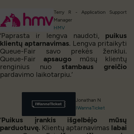
Terry R - Application Support
Manager
HMV
‘Paprasta ir lengva naudoti,
puikus
klientų aptarnavimas
. Lengva pritaikyti
Queue-Fair savo prekės ženklui.
Queue-Fair
apsaugo
mūsų klientų
renginius nuo
stambaus greičio
pardavimo laikotarpiu.’
Jonathan N
IWannaTicket
‘
Puikus įrankis išgelbėjo mūsų
parduotuvę.
Klientų aptarnavimas
labai