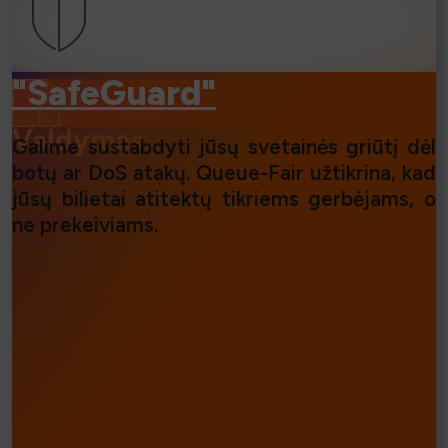
"SafeGuard"
Valdymas
Galime sustabdyti jūsų svetainės griūtį dėl
botų ar DoS atakų. Queue-Fair užtikrina, kad
Pritaikykite bet kurį virtualaus laukiamojo kambario
jūsų bilietai atitektų tikriems gerbėjams, o
pristatymo aspektą naudodami intuityvius įrankius. Keiskite
ne prekeiviams.
nustatymus, pranešimus, analizuokite srautą realiuoju laiku ir
kurkite įžvalgas būsimiems internetiniams renginiams ir
pardavimams naudodami mūsų apdovanojimus pelniusį
statistikos rinkinį.
Skaityti daugiau...