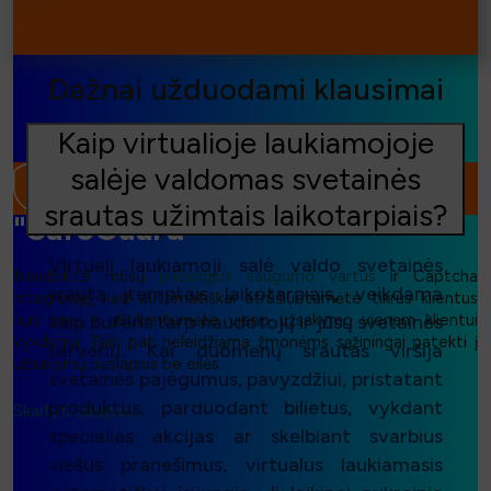
⧐
Dažnai užduodami klausimai
Kaip virtualioje laukiamojoje
salėje valdomas svetainės
srautas užimtais laikotarpiais?
"SafeGuard"
Virtuali laukiamoji salė valdo svetainės
Naudokite mūsų
pažangius saugumo vartus
ir Captcha
srautą įtemptais laikotarpiais, veikdama
integraciją, kad automatiškai atrūšiuotumėte tikrus klientus
nuo pelų ir užtikrintumėte vieno užsakymo vienam klientui
kaip buferis tarp naudotojų ir jūsų svetainės
vykdymą. Taip pat neleidžiama žmonėms sąžiningai patekti į
serverių. Kai duomenų srautas viršija
užsakymų puslapius be eilės.
svetainės pajėgumus, pavyzdžiui, pristatant
produktus, parduodant bilietus, vykdant
Skaityti daugiau...
specialias akcijas ar skelbiant svarbius
viešus pranešimus, virtualus laukiamasis