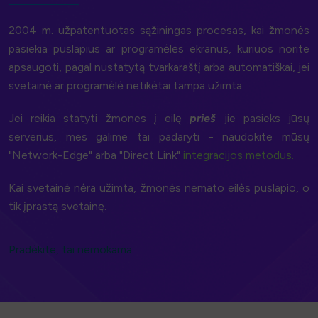
2004 m. užpatentuotas sąžiningas procesas, kai žmonės
pasiekia puslapius ar programėlės ekranus, kuriuos norite
apsaugoti, pagal nustatytą tvarkaraštį arba automatiškai, jei
svetainė ar programėlė netikėtai tampa užimta.
Jei reikia statyti žmones į eilę
prieš
jie pasieks jūsų
serverius, mes galime tai padaryti - naudokite mūsų
"Network-Edge" arba "Direct Link"
integracijos metodus.
Kai svetainė nėra užimta, žmonės nemato eilės puslapio, o
tik įprastą svetainę.
Pradėkite, tai nemokama