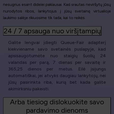
nesugrius esant didelei paklausai. Kad srautas neviršytų jūsų
nurodytos ribos, lankytojus į jūsų svetainę virtualioje
laukimo salėje rikiuosime tik tada, kai to reikės.
24 / 7 apsauga nuo viršįtampių
Galite lengvai įdiegti Queue-Fair adapterį
kiekviename savo svetainės puslapyje, kad
apsisaugotumėte nuo staigių šuolių 24
valandas per parą, 7 dienas per savaitę ir
365,25 dienos per metus. Eilė įsijungs
automatiškai, jei atvyks daugiau lankytojų, nei
jūsų pasirinkta riba, kurią bet kada galite
akimirksniu pakeisti.
Arba tiesiog dislokuokite savo
pardavimo dienoms