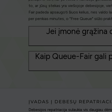
to, ar jūsų stekas yra viešojoje debesijoje, vie
Fair padeda apsaugoti šiuos kelius, nes valdo l
per penkias minutes, o "Free Queue" siūlo prakti
Jei įmonė grąžina d
Kaip Queue-Fair gali 
ĮVADAS Į DEBESŲ REPATRIACI
Debesijos repatriacija sulaukia vis daugiau dėm