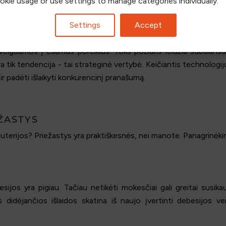
ookie usage or use settings to manage categories individually.
e
Settings
Accept
 sprendimai negali būti vienakrypčiai. Debesų repatriacija svarbi, 
žvelgdamos į esamus poreikius. Toks požiūris leidžia subalan
a tik tendencija - tai strateginė vertybė. Keičiantis technologij
ą ir padėti išlaikyti konkurencinį pranašumą.
ŽASTYS
terijos? Priežastys yra praktiškesnės, nei manote. Panagrinėkim
esijos yra pigiau. Tačiau netikėti mokesčiai gali greitai susik
idėjančios išlaidos skatina iš naujo įvertinti debesijos vert