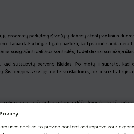
ųjų programų perkėlimą iš viešųjų debesų atgal į vietinius duome
. Tačiau laikui bėgant gali paaiškėti, kad pradinė nauda nėra tokia
monėms susigrąžinti dalį šios kontrolės, todėl dažnai sumažėja išla
ą, kad sutaupytų serverio išlaidas. Po metų ji suprato, kad 
. Šis perėjimas susijęs ne tik su išlaidomis, bet ir su strateginia
 galima be galo išplėsti ir sutaupyti lėšų. Įmonės, trokštančios
 į internetą, iškilo problemų. Įmonėms susidūrus su netikėtais iš
Privacy
acijos idėja. Iš pradžių debesija atrodė kaip universalus 
io požiūrio vertę. Ši evoliucija atspindi perėjimą nuo aklo diegim
om uses cookies to provide content and improve your experi