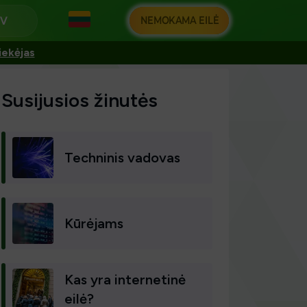
NEMOKAMA EILĖ
iekėjas
Susijusios žinutės
Techninis vadovas
Kūrėjams
Kas yra internetinė
eilė?