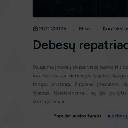
20/11/2025
Mike
Konteksta
Debesų repatriac
Dauguma įmonių skuba viską perkelti į deb
kas nutinka, kai debesijos išlaidos išaug
tampa protingu žingsniu įmonėms, nor
išlaidas. Išsiaiškinkime, ką šis pokyti
konfigūracijai.
Populiariausios žymos:
# debesų 