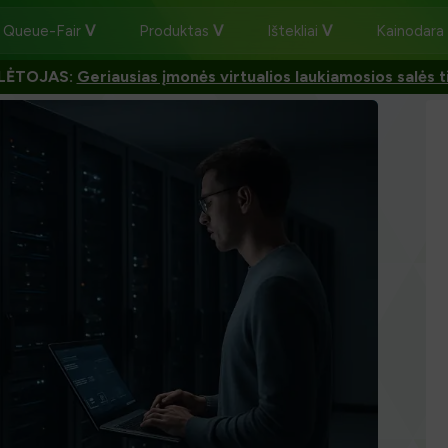
 Queue-Fair
Produktas
Ištekliai
Kainodara
LĖTOJAS:
Geriausias įmonės virtualios laukiamosios salės t