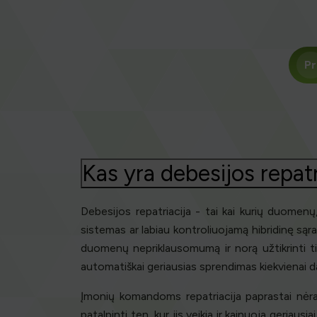
Pr
Kas yra debesijos repatr
Debesijos repatriacija - tai kai kurių duomenų
sistemas ar labiau kontroliuojamą hibridinę sąra
duomenų nepriklausomumą ir norą užtikrinti ti
automatiškai geriausias sprendimas kiekvienai d
Įmonių komandoms repatriacija paprastai nėra 
patalpinti ten, kur jis veikia ir kainuoja geria