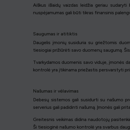
Aiškus išlaidų vaizdas leidžia geriau sudaryti
nuspėjamumas gali būti tikras finansinis pale
Saugumas ir atitiktis
Daugelis įmonių susiduria su griežtomis duomen
tiesiogiai prižiūrėti savo duomenų saugumą. Šis 
Tvarkydamos duomenis savo viduje, įmonės dažna
kontrolė yra įtikinama priežastis persvarstyti 
Našumas ir vėlavimas
Debesų sistemos gali susidurti su našumo prob
serverius gali padidinti našumą. Įmonės gali pr
Greitesnis veikimas didina naudotojų pasitenkin
Ši tiesioginė našumo kontrolė yra svarbus daug