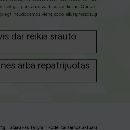
s tiek gali perkrauti svarbiausius kelius. Queue-
 ją įdiegti naudodamos vieną kodo eilutę maždaug
is dar reikia srauto
nes arba repatrijuotas
ą. Tačiau kas tai yra ir kodėl tai tampa aktualu