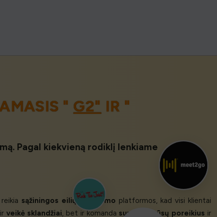
IAMASIS "
G2"
IR "
imą. Pagal kiekvieną rodiklį lenkiame
reikia
sąžiningos eilių sudarymo
platformos, kad visi klientai
ir
veikė sklandžiai
, bet ir komanda
suprato mūsų poreikius
ir