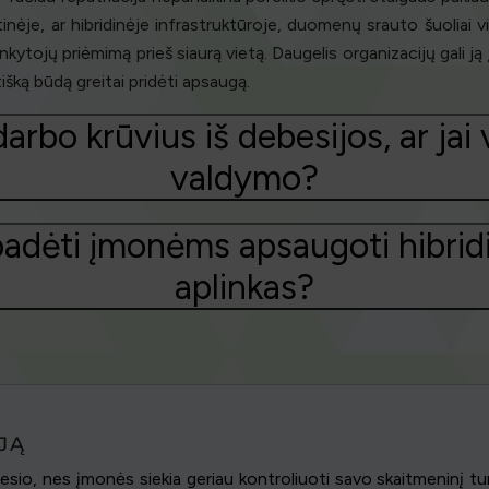
tinėje, ar hibridinėje infrastruktūroje, duomenų srauto šuoliai vi
ankytojų priėmimą prieš siaurą vietą. Daugelis organizacijų gali
šką būdą greitai pridėti apsaugą.
arbo krūvius iš debesijos, ar jai v
valdymo?
padėti įmonėms apsaugoti hibridi
aplinkas?
JĄ
esio, nes įmonės siekia geriau kontroliuoti savo skaitmeninį turt