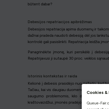
būtent dabar?
Debesijos repatriacijos apibrėžimas
Debesijos repatriacija apima duomenų ir taikom
dažnai pradeda naudoti debesiją dėl jos lankstumo
kontrolė gali pasislinkti. Repatriacija leidžia į
Panagrinėkite įmonę, kuri persikėlė į debesij
Repatrijavusi ji sutaupė 30 proc. veiklos sąnaudų
Istorinis kontekstas ir raida
Kelionė į debesis prasidėjo nuo pažado, kad bus
Tačiau, kai vis daugiau duomenų buvo perkeliama
Cookies & 
saugumo problemomis, kilo debesijos repatri
kraštovaizdžiui, įmonės pradėjo įžvelgti hibridin
Queue-Fair.c