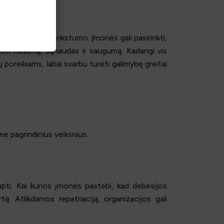
nes ji suteikia lankstumo. Įmonės gali pasirinkti,
suoti našumą, sąnaudas ir saugumą. Kadangi vis
ų poreikiams, labai svarbu turėti galimybę greitai
e pagrindinius veiksnius.
aupti. Kai kurios įmonės pastebi, kad debesijos
ę. Atlikdamos repatriaciją, organizacijos gali