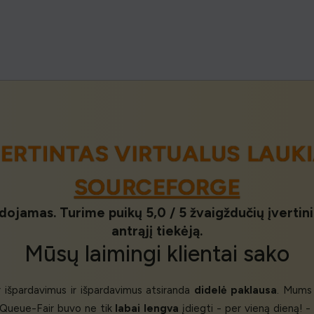
VERTINTAS VIRTUALUS LAUK
SOURCEFORGE
udojamas. Turime puikų 5,0 / 5 žvaigždučių įvertin
antrąjį tiekėją.
Mūsų
laimingi klientai
sako
r išpardavimus ir išpardavimus atsiranda
didelė paklausa
. Mums 
Queue-Fair buvo ne tik
labai lengva
įdiegti - per vieną dieną! - 