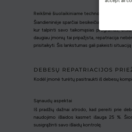
accept all c
Reikšmė šiuolaikiniame technologijų pasaulyj
Šiandieninėje sparčiai besikeičiančioje aplinkoje
kur talpinti savo taikomąsias programas, atsi
daugiau įmonių tai pripažįsta, repatriacija nebėr
prisitaikyti. Šis lankstumas gali pakeisti situacij
DEBESŲ REPATRIACIJOS PRIE
Kodėl įmonė turėtų pasitraukti iš debesų kompiu
Sąnaudų aspektai
Iš pradžių dažnai atrodo, kad pereiti prie deb
naudojimo išlaidos kasmet išauga 25 %. Šios d
susigrąžinti savo išlaidų kontrolę.