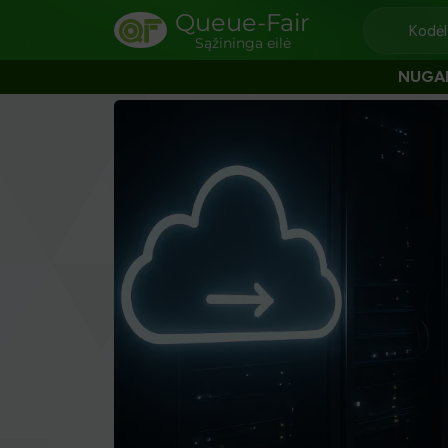
Queue-Fair
Kodėl
Sąžininga eilė
NUGA