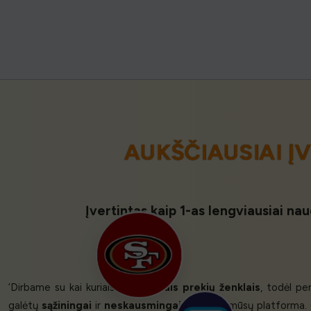
AUKŠČIAUSIAI Į
Įvertintas kaip 1-as lengviausiai na
‘Dirbame su kai kuriais
didžiausiais prekių ženklais
, todėl pe
galėtų
sąžiningai
ir
neskausmingai
naudotis mūsų platforma. 