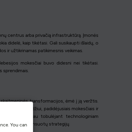
nų centrus arba privačią infrastruktūrą. Įmonės
 didelė, kaip tikėtasi. Gali susikaupti išlaidų, o
idos ir užtikrinamas patikimesnis veikimas.
debesijos mokesčiai buvo didesni nei tikėtasi.
is sprendimais.
 skaitmeninės transformacijos, ėmė į ją veržtis.
šūkiais, pavyzdžiui, padidėjusiais mokesčiais ir
sprendimas. Tačiau tobulėjant technologiniam
o prie labiau niuansuotų strategijų.
ence. You can