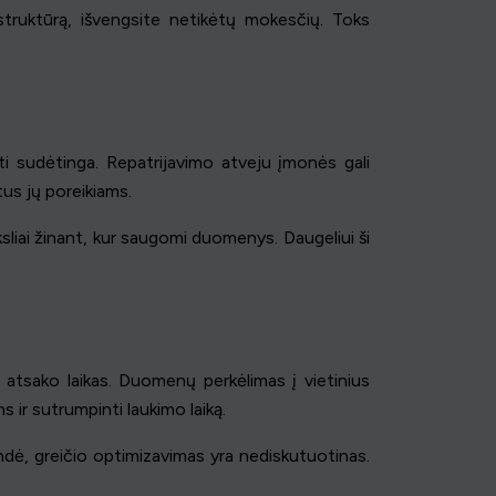
rastruktūrą, išvengsite netikėtų mokesčių. Toks
ūti sudėtinga. Repatrijavimo atveju įmonės gali
tus jų poreikiams.
liai žinant, kur saugomi duomenys. Daugeliui ši
 atsako laikas. Duomenų perkėlimas į vietinius
 ir sutrumpinti laukimo laiką.
undė, greičio optimizavimas yra nediskutuotinas.