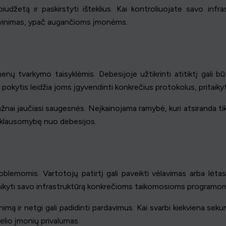
 biudžetą ir paskirstyti išteklius. Kai kontroliuojate savo inf
ngvinimas, ypač augančioms įmonėms.
ų tvarkymo taisyklėmis. Debesijoje užtikrinti atitiktį gali b
pokytis leidžia joms įgyvendinti konkrečius protokolus, pritaiky
i jaučiasi saugesnės. Neįkainojama ramybė, kuri atsiranda tiks
priklausomybę nuo debesijos.
lemomis. Vartotojų patirtį gali paveikti vėlavimas arba lėtas
itaikyti savo infrastruktūrą konkrečioms taikomosioms programoms
imą ir netgi gali padidinti pardavimus. Kai svarbi kiekviena sek
elio įmonių privalumas.