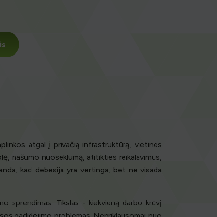
is
inkos atgal į privačią infrastruktūrą, vietines
rolę, našumo nuoseklumą, atitikties reikalavimus,
anda, kad debesija yra vertinga, bet ne visada
mo sprendimas. Tikslas - kiekvieną darbo krūvį
aklausos padidėjimo problemas. Nepriklausomai nuo