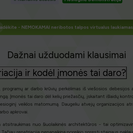
adėkite
- NEMOKAMAI neribotos talpos virtualus laukiamas
Dažnai užduodami klausimai
iacija ir kodėl įmonės tai daro?
, programų ar darbo krūvių perkėlimas iš viešosios debesijos apl
ngą. Įmonės tai daro dėl kelių priežasčių, įskaitant išlaidų kont
esioginį veiklos matomumą. Daugeliu atvejų organizacijos atr
arbo apkrovai.
atsitraukimas nuo šiuolaikinės architektūros - tai optimizavi
usiai. Tačiau repatriacija nepanaikina poreikio spręsti staigaus p