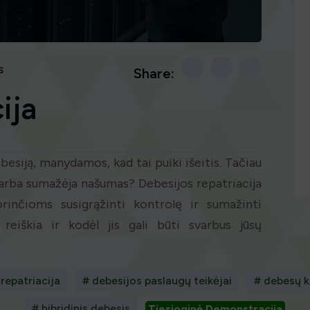
s
Share:
ija
esiją, manydamos, kad tai puiki išeitis. Tačiau
a arba sumažėja našumas? Debesijos repatriacija
inčioms susigrąžinti kontrolę ir sumažinti
s reiškia ir kodėl jis gali būti svarbus jūsų
repatriacija
# debesijos paslaugų teikėjai
# debesų k
# hibridinis debesis
Tiesioginė Demonstracija