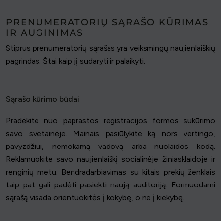
PRENUMERATORIŲ SĄRAŠO KŪRIMAS
IR AUGINIMAS
Stiprus prenumeratorių sąrašas yra veiksmingų naujienlaiškių
pagrindas. Štai kaip jį sudaryti ir palaikyti.
Sąrašo kūrimo būdai
Pradėkite nuo paprastos registracijos formos sukūrimo
savo svetainėje. Mainais pasiūlykite ką nors vertingo,
pavyzdžiui, nemokamą vadovą arba nuolaidos kodą.
Reklamuokite savo naujienlaiškį socialinėje žiniasklaidoje ir
renginių metu. Bendradarbiavimas su kitais prekių ženklais
taip pat gali padėti pasiekti naują auditoriją. Formuodami
sąrašą visada orientuokitės į kokybę, o ne į kiekybę.