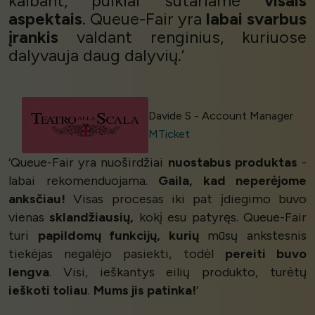
kalbant, puikiai sutariame
visais
aspektais
. Queue-Fair yra
labai svarbus
įrankis
valdant renginius, kuriuose
dalyvauja daug dalyvių.’
Davide S - Account Manager
MTicket
‘Queue-Fair yra nuoširdžiai
nuostabus produktas
-
labai rekomenduojama.
Gaila, kad neperėjome
anksčiau!
Visas procesas iki pat įdiegimo buvo
vienas
sklandžiausių,
kokį esu patyręs. Queue-Fair
turi
papildomų funkcijų, kurių
mūsų ankstesnis
tiekėjas negalėjo pasiekti, todėl
pereiti buvo
lengva
. Visi, ieškantys eilių produkto, turėtų
ieškoti toliau
.
Mums jis patinka!
’