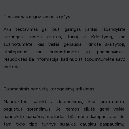
Testavimas ir grįžtamasis ryšys
A/B testavimas gali būti galingas įrankis. Išbandykite
skirtingas temos eilutes, turinį ir išdėstymą, kad
sužinotumėte, kas veikia geriausiai. Rinkite skaitytojų
atsiliepimus, kad suprastumėte jų pageidavimus.
Naudokitės šia informacija, kad nuolat tobulintumėte savo
metodą.
Duomenimis pagrįstų koregavimų atlikimas
Naudokitės surinktais duomenimis, kad priimtumėte
pagrįstus sprendimus. Jei temos eilutė gerai veikia,
naudokite panašius metodus būsimose kampanijose. Jei
tam tikro tipo turinys sulaukia daugiau paspaudimų,