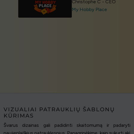
Christophe C - CEO
My Hobby Place
VIZUALIAI PATRAUKLIŲ ŠABLONŲ
KŪRIMAS
Švarus dizainas gali padidinti skaitomumą ir padaryti
naujienlaiškius patrauklesnius. Panagrinėkime, kaip sukurti akį