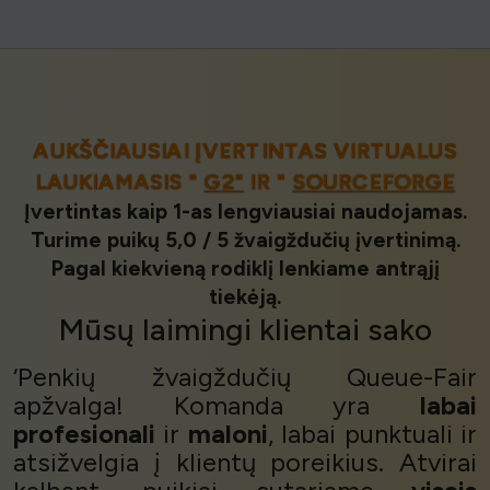
AUKŠČIAUSIAI ĮVERTINTAS VIRTUALUS
LAUKIAMASIS "
G2"
IR "
SOURCEFORGE
Įvertintas kaip 1-as lengviausiai naudojamas.
Turime puikų 5,0 / 5 žvaigždučių įvertinimą.
Pagal kiekvieną rodiklį lenkiame antrąjį
tiekėją.
Mūsų
laimingi klientai
sako
‘Penkių žvaigždučių Queue-Fair
apžvalga! Komanda yra
labai
profesionali
ir
maloni
, labai punktuali ir
atsižvelgia į klientų poreikius. Atvirai