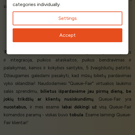
categories individually.
savo svetainę.’
Settings
Phil Howard
Accept
CEO
BookItZone
‘
Puikus produktas, veikia nepriekaištingai.
Lengvas diegimas
ir integracija, puikios ataskaitos, puikus bendravimas ir
palaikymas, kainos ir kokybės santykis, 5 žvaigždučių patirtis.
Džiaugiamės galėdami pasakyti, kad mūsų bilietų pardavimas
vyko sklandžiai! Naudodamiesi "Queue-Fair" virtualios laukimo
salės sprendimu,
bilietus išpardavėme jau pirmą dieną,
be
jokių trikdžių ar klientų nusiskundimų
. Queue-Fair yra
nuostabus,
ir mes esame
labai dėkingi už
visą Queue-Fair
komandos paramą - viskas buvo
tobula
. Esame laimingi Queue-
Fair klientai!’