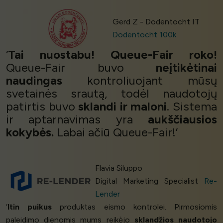
Gerd Z - Dodentocht IT
Dodentocht 100k
‘
Tai nuostabu! Queue-Fair roko!
Queue-Fair buvo
neįtikėtinai
naudingas
kontroliuojant mūsų
svetainės srautą, todėl naudotojų
patirtis buvo
sklandi ir maloni
. Sistema
ir aptarnavimas yra
aukščiausios
kokybės.
Labai ačiū Queue-Fair!’
Flavia Siluppo
Digital Marketing Specialist
Re-
Lender
‘
Itin puikus
produktas eismo kontrolei. Pirmosiomis
paleidimo dienomis mums reikėjo
sklandžios naudotojo