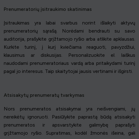
Prenumeratorių įsitraukimo skatinimas
Įsitraukimas yra labai svarbus norint išlaikyti aktyvų
prenumeratorių sąrašą. Norėdami bendrauti su savo
auditorija, prašykite grįžtamojo ryšio arba atlikite apklausas.
Kurkite turinį, į kurį kviečiama reaguoti, pavyzdžiui,
klausimus ar diskusijas. Personalizuokite el. laiškus
naudodami prenumeratoriaus vardą arba pritaikydami turinį
pagal jo interesus. Taip skaitytojai jausis vertinami ir išgirsti.
Atsisakytų prenumeratų tvarkymas
Nors prenumeratos atsisakymai yra neišvengiami, jų
nereikėtų ignoruoti. Pasiūlykite paprastą būdą atsisakyti
prenumeratos ir apsvarstykite galimybę paprašyti
grįžtamojo ryšio. Supratimas, kodėl žmonės išeina, gali