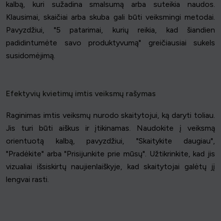
kalbą, kuri sužadina smalsumą arba suteikia naudos.
Klausimai, skaičiai arba skuba gali būti veiksmingi metodai.
Pavyzdžiui, "5 patarimai, kurių reikia, kad šiandien
padidintumėte savo produktyvumą" greičiausiai sukels
susidomėjimą.
Efektyvių kvietimų imtis veiksmų rašymas
Raginimas imtis veiksmų nurodo skaitytojui, ką daryti toliau.
Jis turi būti aiškus ir įtikinamas. Naudokite į veiksmą
orientuotą kalbą, pavyzdžiui, "Skaitykite daugiau",
"Pradėkite" arba "Prisijunkite prie mūsų". Užtikrinkite, kad jis
vizualiai išsiskirtų naujienlaiškyje, kad skaitytojai galėtų jį
lengvai rasti.