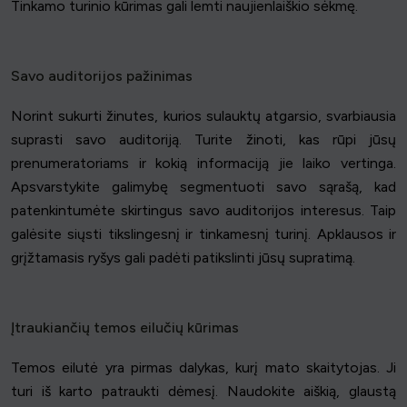
Tinkamo turinio kūrimas gali lemti naujienlaiškio sėkmę.
Savo auditorijos pažinimas
Norint sukurti žinutes, kurios sulauktų atgarsio, svarbiausia
suprasti savo auditoriją. Turite žinoti, kas rūpi jūsų
prenumeratoriams ir kokią informaciją jie laiko vertinga.
Apsvarstykite galimybę segmentuoti savo sąrašą, kad
patenkintumėte skirtingus savo auditorijos interesus. Taip
galėsite siųsti tikslingesnį ir tinkamesnį turinį. Apklausos ir
grįžtamasis ryšys gali padėti patikslinti jūsų supratimą.
Įtraukiančių temos eilučių kūrimas
Temos eilutė yra pirmas dalykas, kurį mato skaitytojas. Ji
turi iš karto patraukti dėmesį. Naudokite aiškią, glaustą