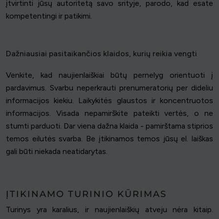
įtvirtinti jūsų autoritetą savo srityje, parodo, kad esate
kompetentingi ir patikimi.
Dažniausiai pasitaikančios klaidos, kurių reikia vengti
Venkite, kad naujienlaiškiai būtų pernelyg orientuoti į
pardavimus. Svarbu neperkrauti prenumeratorių per dideliu
informacijos kiekiu. Laikykitės glaustos ir koncentruotos
informacijos. Visada nepamirškite pateikti vertės, o ne
stumti parduoti. Dar viena dažna klaida - pamirštama stiprios
temos eilutės svarba. Be įtikinamos temos jūsų el. laiškas
gali būti niekada neatidarytas.
ĮTIKINAMO TURINIO KŪRIMAS
Turinys yra karalius, ir naujienlaiškių atveju nėra kitaip.