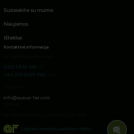
Susisiekite su mumis
Naujienos
Ištekliai
Kontaktinė informacija
24 valandų pagalbos linija
0333 5432 108
UK
+44 203 6422 994
Intl
El. paštas
Adresas
86-90 Paul Street, London EC2A 4NE
Originalus internetinio pasitikėjimo šaltinis