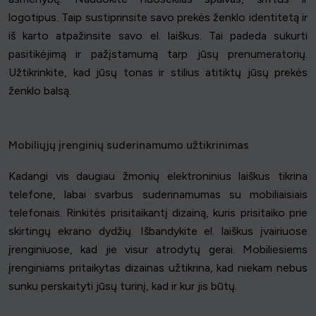
logotipus. Taip sustiprinsite savo prekės ženklo identitetą ir
iš karto atpažinsite savo el. laiškus. Tai padeda sukurti
pasitikėjimą ir pažįstamumą tarp jūsų prenumeratorių.
Užtikrinkite, kad jūsų tonas ir stilius atitiktų jūsų prekės
ženklo balsą.
Mobiliųjų įrenginių suderinamumo užtikrinimas
Kadangi vis daugiau žmonių elektroninius laiškus tikrina
telefone, labai svarbus suderinamumas su mobiliaisiais
telefonais. Rinkitės prisitaikantį dizainą, kuris prisitaiko prie
skirtingų ekrano dydžių. Išbandykite el. laiškus įvairiuose
įrenginiuose, kad jie visur atrodytų gerai. Mobiliesiems
įrenginiams pritaikytas dizainas užtikrina, kad niekam nebus
sunku perskaityti jūsų turinį, kad ir kur jis būtų.