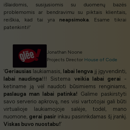
išlaidomis, susijusiomis su duomenų bazės
problemomis ar bendravimu su piktais klientais,
reiškia, kad tai yra
neapsimoka
. Esame tikrai
patenkinti!’
Jonathan Noone
Projects Director
House of Code
‘
Geriausias
laukiamasis,
labai lengva
jį įgyvendinti,
labai naudinga
!!! Sistema
veikia labai gerai
-
ketiname ją vėl naudoti būsimiems renginiams,
paslauga man labai patinka!
Galime paskirstyti
savo serverio apkrovą, nes visi vartotojai gali būti
virtualioje laukiamojoje salėje, todėl, mano
nuomone,
gerai pasir
inkau pasirinkdamas šį įrankį.
Viskas buvo nuostabu!
’