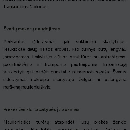
traukiančius šablonus.
Švarių maketų naudojimas
Perkrautas išdėstymas gali suklaidinti skaitytojus.
Naudokite daug baltos erdvės, kad turinys būtų lengviau
įsisavinamas. Laikykitės aiškios struktūros su antraštėmis,
paantraštėmis ir trumpomis pastraipomis. Informaciją
suskirstyti gali padėti punktai ir numeruoti sąrašai. Švarus
išdėstymas nukreipia skaitytojo žvilgsnį ir palengvina
naršymą naujienlaiškyje.
Prekės ženklo tapatybės įtraukimas
Naujienlaiškis turėtų atspindėti jūsų prekės ženklo
asmenybę. Naudokite nuoseklias spalvas, šriftus ir