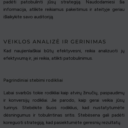
padėti patobulinti jūsų strategiją. Naudodamiesi šia
informacija, atlikite reikiamus pakeitimus ir ateityje geriau
išlaikykite savo auditoriją.
VEIKLOS ANALIZĖ IR GERINIMAS
Kad naujienlaiškiai būtų efektyvesni, reikia analizuoti jų
efektyvumą ir, jei reikia, atlikti patobulinimus.
Pagrindiniai stebimi rodikliai
Labai svarbūs tokie rodikliai kaip atvirų žinučių, paspaudimų
ir konversijų rodikliai. Jie parodo, kaip gerai veikia jūsų
turinys. Stebėkite šiuos rodiklius, kad nustatytumėte
dėsningumus ir tobulintinas sritis. Stebėsena gali padėti
koreguoti strategiją, kad pasiektumėte geresnių rezultatų.