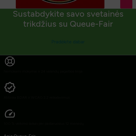
Sustabdykite savo svetainės
trikdžius su Queue-Fair
Pradėkite dabar
Nemokami mokymai ir 24 valandų pagalbos linija
Atitinka BDAR ir WCAG 2.2 reikalavimus
100 % veikimo laikas per pastaruosius 12 mėnesių