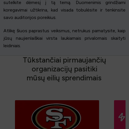
sutelkite dėmesį į tą temą. Duomenimis grindžiami
koregavimai užtikrina, kad visada tobulėsite ir tenkinsite
savo auditorijos poreikius.
Atlikę šiuos paprastus veiksmus, netrukus pamatysite, kaip
jūsų naujienlaiškiai virsta laukiamais privalomais skaityti
leidiniais.
T
ū
k
s
t
a
n
č
i
a
i
p
i
r
m
a
u
j
a
n
č
i
ų
o
r
g
a
n
i
z
a
c
i
j
ų
p
a
s
i
t
i
k
i
m
ū
s
ų
e
i
l
i
ų
s
p
r
e
n
d
i
m
a
i
s