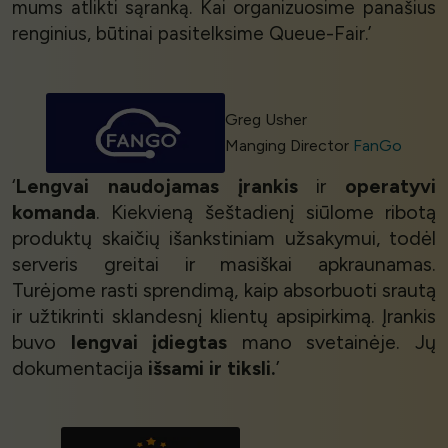
mums atlikti sąranką. Kai organizuosime panašius
renginius, būtinai pasitelksime Queue-Fair.’
Greg Usher
Manging Director
FanGo
‘
Lengvai naudojamas įrankis
ir
operatyvi
komanda
. Kiekvieną šeštadienį siūlome ribotą
produktų skaičių išankstiniam užsakymui, todėl
serveris greitai ir masiškai apkraunamas.
Turėjome rasti sprendimą, kaip absorbuoti srautą
ir užtikrinti sklandesnį klientų apsipirkimą. Įrankis
buvo
lengvai įdiegtas
mano svetainėje. Jų
dokumentacija
išsami ir tiksli.
’