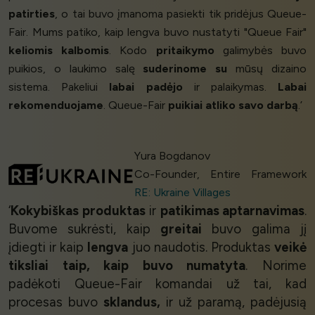
patirties
, o tai buvo įmanoma pasiekti tik pridėjus Queue-
Fair. Mums patiko, kaip lengva buvo nustatyti "Queue Fair"
keliomis kalbomis
. Kodo
pritaikymo
galimybės buvo
puikios, o laukimo salę
suderinome su
mūsų dizaino
sistema. Pakeliui
labai padėjo
ir palaikymas.
Labai
rekomenduojame
. Queue-Fair
puikiai atliko savo darbą
.’
Yura Bogdanov
Co-Founder, Entire Framework
RE: Ukraine Villages
‘
Kokybiškas produktas
ir
patikimas aptarnavimas
.
Buvome sukrėsti, kaip
greitai
buvo galima jį
įdiegti ir kaip
lengva
juo naudotis. Produktas
veikė
tiksliai taip, kaip buvo numatyta
. Norime
padėkoti Queue-Fair komandai už tai, kad
procesas buvo
sklandus,
ir už paramą, padėjusią