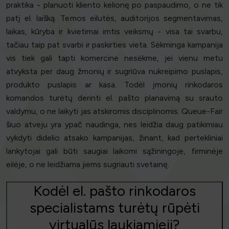
praktika - planuoti kliento kelionę po paspaudimo, o ne tik
patį el. laišką. Temos eilutės, auditorijos segmentavimas,
laikas, kūryba ir kvietimai imtis veiksmų - visa tai svarbu,
tačiau taip pat svarbi ir paskirties vieta. Sėkminga kampanija
vis tiek gali tapti komercine nesėkme, jei vienu metu
atvyksta per daug žmonių ir sugriūva nukreipimo puslapis,
produkto puslapis ar kasa. Todėl įmonių rinkodaros
komandos turėtų derinti el. pašto planavimą su srauto
valdymu, o ne laikyti jas atskiromis disciplinomis. Queue-Fair
šiuo atveju yra ypač naudinga, nes leidžia daug patikimiau
vykdyti didelio atsako kampanijas, žinant, kad pertekliniai
lankytojai gali būti saugiai laikomi sąžiningoje, firminėje
eilėje, o ne leidžiama jiems sugriauti svetainę.
Kodėl el. pašto rinkodaros
specialistams turėtų rūpėti
virtualūs laukiamieji?