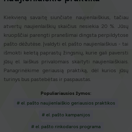
Kiekvieną savaitę siunčiate naujienlaiškius, tačiau
atvertų naujienlaiškių skaičius nesiekia 20 %. Jūsų
kruopščiai parengti pranešimai dingsta perpildytose
pašto dėžutėse. Įvaldyti el. pašto naujienlaiškius - tai
išmokti keletą paprastų žingsnių, kurie gali paversti
jūsų el. laiškus privalomais skaityti naujienlaiškiais.
Panagrinėkime geriausią praktiką, dėl kurios jūsų
turinys bus pastebėtas ir paspaustas.
Populiariausios žymos:
# el. pašto naujienlaiškio geriausios praktikos
# el. pašto kampanijos
# el. pašto rinkodaros programa