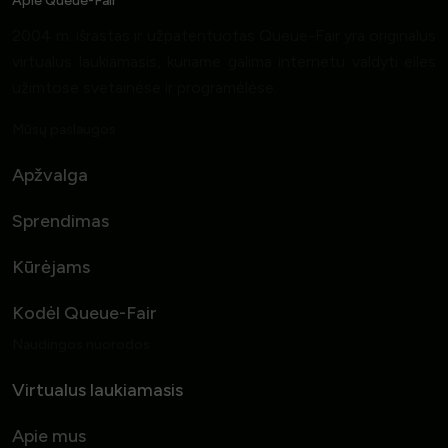
Apie Queue-Fair
2004 m. išrastas ir užpatentuotas Queue-Fair yra originalus
virtualus laukiamasis, kuriame galima internetu valdyti eiles
užimtose svetainėse ir programėlėse.
Mūsų paslaugos
Apžvalga
Sprendimas
Kūrėjams
Kodėl Queue-Fair
Naudingos nuorodos
Virtualus laukiamasis
Apie mus