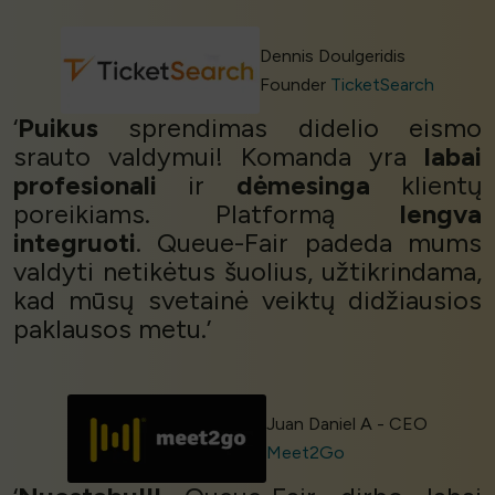
Dennis Doulgeridis
Founder
TicketSearch
‘
Puikus
sprendimas didelio eismo
srauto valdymui! Komanda yra
labai
profesionali
ir
dėmesinga
klientų
poreikiams. Platformą
lengva
integruoti
. Queue-Fair padeda mums
valdyti netikėtus šuolius, užtikrindama,
kad mūsų svetainė veiktų didžiausios
paklausos metu.’
Juan Daniel A - CEO
Meet2Go