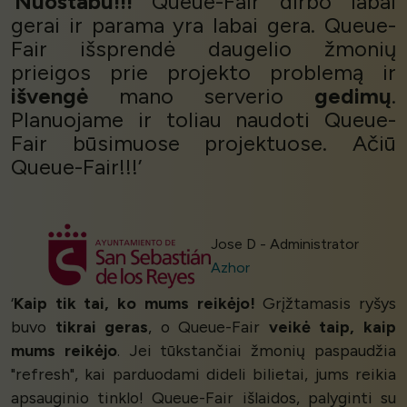
‘
Nuostabu!!!
Queue-Fair dirbo labai
gerai ir parama yra labai gera. Queue-
Fair išsprendė daugelio žmonių
prieigos prie projekto problemą ir
išvengė
mano serverio
gedimų
.
Planuojame ir toliau naudoti Queue-
Fair būsimuose projektuose. Ačiū
Queue-Fair!!!’
Jose D - Administrator
Azhor
‘
Kaip tik tai, ko mums reikėjo!
Grįžtamasis ryšys
buvo
tikrai geras
, o Queue-Fair
veikė taip, kaip
mums reikėjo
. Jei tūkstančiai žmonių paspaudžia
"refresh", kai parduodami dideli bilietai, jums reikia
apsauginio tinklo! Queue-Fair išlaidos, palyginti su