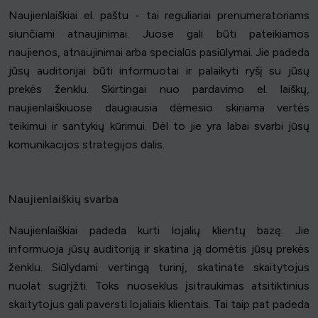
Naujienlaiškiai el. paštu - tai reguliariai prenumeratoriams
siunčiami atnaujinimai. Juose gali būti pateikiamos
naujienos, atnaujinimai arba specialūs pasiūlymai. Jie padeda
jūsų auditorijai būti informuotai ir palaikyti ryšį su jūsų
prekės ženklu. Skirtingai nuo pardavimo el. laiškų,
naujienlaiškiuose daugiausia dėmesio skiriama vertės
teikimui ir santykių kūrimui. Dėl to jie yra labai svarbi jūsų
komunikacijos strategijos dalis.
Naujienlaiškių svarba
Naujienlaiškiai padeda kurti lojalių klientų bazę. Jie
informuoja jūsų auditoriją ir skatina ją domėtis jūsų prekės
ženklu. Siūlydami vertingą turinį, skatinate skaitytojus
nuolat sugrįžti. Toks nuoseklus įsitraukimas atsitiktinius
skaitytojus gali paversti lojaliais klientais. Tai taip pat padeda