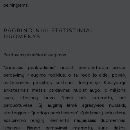
pelningiems.
PAGRINDINIAI STATISTINIAI
DUOMENYS
Pardavimų skaičiai ir augimas
"Juodasis penktadienis" nuolat demonstruoja puikius
pardavimų ir augimo rodiklius, o tai rodo jo didelį poveikį
mažmeninės prekybos sektoriui. Jungtinėje Karalystėje
ankstesniais metais pardavimai nuolat augo, o milijonai
svarų sterlingų buvo išleisti tiek internetu, tiek
parduotuvėse. Šį augimą lėmė agresyvios nuolaidų
strategijos ir "juodojo penktadienio" išplėtimas į kelių dienų
apsipirkimo renginį. Remiantis naujausiais duomenimis,
labiausiai išaugo pardavimai internetu, kurie dažnai