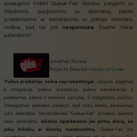
apsauginio tinklo! Queue-Fair išlaidos, palyginti su
išlaidomis, susijusiomis su duomenų bazės
problemomis ar bendravimu su piktais klientais,
reiškia, kad tai yra
neapsimoka
. Esame tikrai
patenkinti!’
Jonathan Noone
Projects Director
House of Code
‘
Puikus produktas, veikia nepriekaištingai.
Lengvas diegimas
ir integracija, puikios ataskaitos, puikus bendravimas ir
palaikymas, kainos ir kokybės santykis, 5 žvaigždučių patirtis.
Džiaugiamės galėdami pasakyti, kad mūsų bilietų pardavimas
vyko sklandžiai! Naudodamiesi "Queue-Fair" virtualios laukimo
salės sprendimu,
bilietus išpardavėme jau pirmą dieną,
be
jokių trikdžių ar klientų nusiskundimų
. Queue-Fair yra