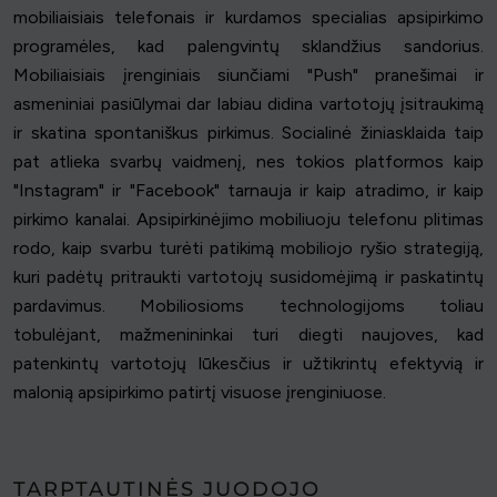
mobiliaisiais telefonais ir kurdamos specialias apsipirkimo
programėles, kad palengvintų sklandžius sandorius.
Mobiliaisiais įrenginiais siunčiami "Push" pranešimai ir
asmeniniai pasiūlymai dar labiau didina vartotojų įsitraukimą
ir skatina spontaniškus pirkimus. Socialinė žiniasklaida taip
pat atlieka svarbų vaidmenį, nes tokios platformos kaip
"Instagram" ir "Facebook" tarnauja ir kaip atradimo, ir kaip
pirkimo kanalai. Apsipirkinėjimo mobiliuoju telefonu plitimas
rodo, kaip svarbu turėti patikimą mobiliojo ryšio strategiją,
kuri padėtų pritraukti vartotojų susidomėjimą ir paskatintų
pardavimus. Mobiliosioms technologijoms toliau
tobulėjant, mažmenininkai turi diegti naujoves, kad
patenkintų vartotojų lūkesčius ir užtikrintų efektyvią ir
malonią apsipirkimo patirtį visuose įrenginiuose.
TARPTAUTINĖS JUODOJO