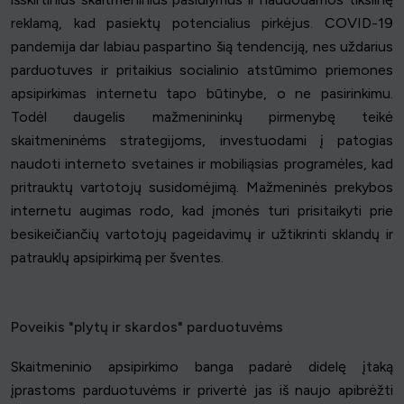
reklamą, kad pasiektų potencialius pirkėjus. COVID-19
pandemija dar labiau paspartino šią tendenciją, nes uždarius
parduotuves ir pritaikius socialinio atstūmimo priemones
apsipirkimas internetu tapo būtinybe, o ne pasirinkimu.
Todėl daugelis mažmenininkų pirmenybę teikė
skaitmeninėms strategijoms, investuodami į patogias
naudoti interneto svetaines ir mobiliąsias programėles, kad
pritrauktų vartotojų susidomėjimą. Mažmeninės prekybos
internetu augimas rodo, kad įmonės turi prisitaikyti prie
besikeičiančių vartotojų pageidavimų ir užtikrinti sklandų ir
patrauklų apsipirkimą per šventes.
Poveikis "plytų ir skardos" parduotuvėms
Skaitmeninio apsipirkimo banga padarė didelę įtaką
įprastoms parduotuvėms ir privertė jas iš naujo apibrėžti