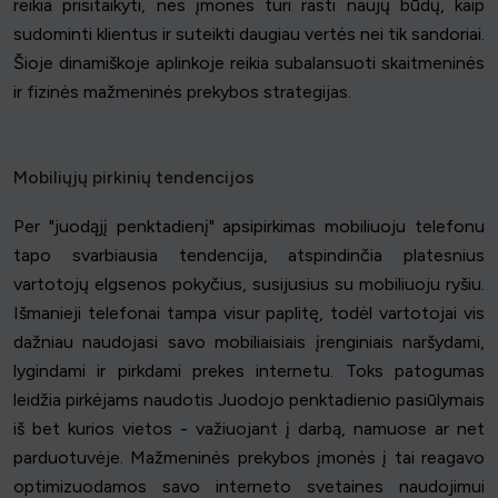
reikia prisitaikyti, nes įmonės turi rasti naujų būdų, kaip
sudominti klientus ir suteikti daugiau vertės nei tik sandoriai.
Šioje dinamiškoje aplinkoje reikia subalansuoti skaitmeninės
ir fizinės mažmeninės prekybos strategijas.
Mobiliųjų pirkinių tendencijos
Per "juodąjį penktadienį" apsipirkimas mobiliuoju telefonu
tapo svarbiausia tendencija, atspindinčia platesnius
vartotojų elgsenos pokyčius, susijusius su mobiliuoju ryšiu.
Išmanieji telefonai tampa visur paplitę, todėl vartotojai vis
dažniau naudojasi savo mobiliaisiais įrenginiais naršydami,
lygindami ir pirkdami prekes internetu. Toks patogumas
leidžia pirkėjams naudotis Juodojo penktadienio pasiūlymais
iš bet kurios vietos - važiuojant į darbą, namuose ar net
parduotuvėje. Mažmeninės prekybos įmonės į tai reagavo
optimizuodamos savo interneto svetaines naudojimui