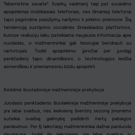
"kibernetine savaite". Svarbų vaidmenį taip pat suvaidino
apsipirkimas mobiliaisiais telefonais, nes išmanieji telefonai
tapo pagrindine pasiūlymų naršymo ir pirkimo priemone. Šią
tendenciją sustiprino socialinės žiniasklaidos platformos,
kuriose realiuoju laiku pateikiama naujausia informacija apie
nuolaidas, o mažmenininkai gali tiesiogiai bendrauti su
vartotojais. Todėl apsipirkimo įpročiai per juodąjį
penktadienį tapo dinamiškesni, o technologijos leidžia
asmeniškiau ir prieinamesniu būdu apsipirkti.
Reikšmė šiuolaikinėje mažmeninėje prekyboje
Juodasis penktadienis šiuolaikinėje mažmeninėje prekyboje
yra labai svarbus, nes kiekvieną šventinį sezoną įmonėms
suteikia svarbią galimybę padidinti metų pabaigos
pardavimus. Per šį laikotarpį mažmenininkai dažnai parduoda
daugiausia, todėl šis laikotarpis yra labai svarbus jų