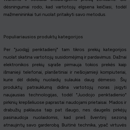
dėsningumai rodo, kad vartotojų elgsena keičiasi, todėl
mažmenininkai turi nuolat pritaikyti savo metodus.
Populiariausios produktų kategorijos
Per "juodąjį penktadienį" tam tikros prekių kategorijos
nuolat skatina vartotojų susidomėjimą ir pardavimus. Dažnai
elektronikos prekių sąraše pirmauja tokios prekės kaip
išmanieji telefonai, planšetiniai ir nešiojamieji kompiuteriai,
kurie dėl didelių nuolaidų sulaukia daug dėmesio. Šių
produktų patrauklumą didina vartotojų noras įsigyti
naujausias technologijas, todėl "Juodojo penktadienio"
pirkinių krepšeliuose paprastai naudojami prietaisai. Mados ir
drabužių paklausa taip pat išaugo, nes daugelis pirkėjų
pasinaudoja nuolaidomis, kad prieš šventinį sezoną
atnaujintų savo garderobą. Buitinė technika, ypač virtuvės