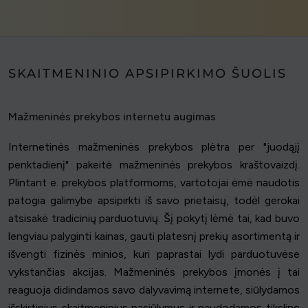
SKAITMENINIO APSIPIRKIMO ŠUOLIS
Mažmeninės prekybos internetu augimas
Internetinės mažmeninės prekybos plėtra per "juodąjį
penktadienį" pakeitė mažmeninės prekybos kraštovaizdį.
Plintant e. prekybos platformoms, vartotojai ėmė naudotis
patogia galimybe apsipirkti iš savo prietaisų, todėl gerokai
atsisakė tradicinių parduotuvių. Šį pokytį lėmė tai, kad buvo
lengviau palyginti kainas, gauti platesnį prekių asortimentą ir
išvengti fizinės minios, kuri paprastai lydi parduotuvėse
vykstančias akcijas. Mažmeninės prekybos įmonės į tai
reaguoja didindamos savo dalyvavimą internete, siūlydamos
išskirtinius skaitmeninius pasiūlymus ir naudodamos tikslinę