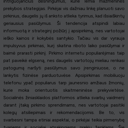
intriguojančius dėsningumus, kurie lemia mažmeninės
prekybos strategijas. Pirkėjai vis dažniau linkę planuoti savo
pirkinius, daugelis jų iš anksto atlieka tyrimus, kad išsiaiškintų
geriausius pasiūlymus. Ši tendencija atspindi labiau
informuotą ir strateginį požiūrį į apsipirkimą, nes vartotojai
ieško kainos ir kokybės santykio. Tačiau vis dar vyrauja
impulsyvus pirkimas, kurį skatina riboto laiko pasiūlymai ir
baimė prarasti pirkinį. Pirkimo internetu populiarėjimas taip
pat paveikė elgseną, nes daugelis vartotojų mieliau renkasi
patogumą naršyti pasiūlymus savo įrenginiuose, o ne
lankytis fizinėse parduotuvėse. Apsipirkimas mobiliuoju
telefonu ypač populiarus tarp jaunesnio amžiaus žmonių,
kurie moka orientuotis skaitmeninėse prekyvietėse.
Socialinės žiniasklaidos platformos atlieka svarbų vaidmenį
darant įtaką pirkimo sprendimams, nes vartotojai pasitiki
kolegų atsiliepimais ir rekomendacijomis. Be to, vis
svarbesni tampa etiniai aspektai, o pirkėjai teikia pirmenybę
tvariems ir socialiai atsakingiems prekių ženklams. Šie