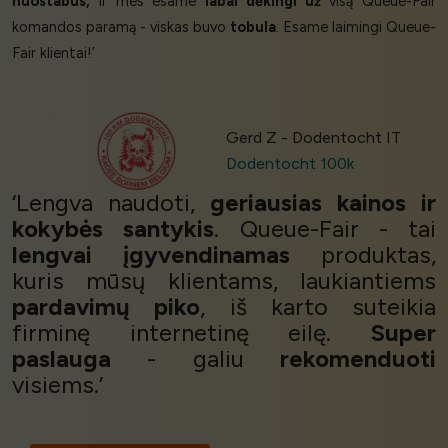
nuostabus,
ir mes esame
labai dėkingi už
visą Queue-Fair
komandos paramą - viskas buvo
tobula
. Esame laimingi Queue-
Fair klientai!’
Gerd Z - Dodentocht IT
Dodentocht 100k
‘Lengva naudoti,
geriausias kainos ir
kokybės santykis
. Queue-Fair - tai
lengvai įgyvendinamas
produktas,
kuris mūsų klientams, laukiantiems
pardavimų piko
, iš karto suteikia
firminę internetinę eilę.
Super
paslauga
- galiu
rekomenduoti
visiems.’