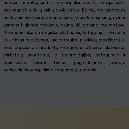
prietaisai ir dulkių siurbliai, yra populiari, nes vartotojai siekia
pasinaudoti didelių kainų pasiūlymais. Be to, per juodosios
penktadienio išpardavimus padidėja susidomėjimas grožio ir
asmens higienos prekėmis, dažnai dėl dovanojimo motyvų.
Mažmenininkai strategiškai skatina šių kategorijų rinkinius ir
išskirtinius pasiūlymus, kad pritrauktų nuolaidų medžiotojus.
Šios populiarios produktų kategorijos atspindi platesnius
vartotojų prioritetus, o technologijos, patogumas ir
rūpinimasis savimi tampa pagrindinėmis juodojo
penktadienio apsipirkimo tendencijų temomis.