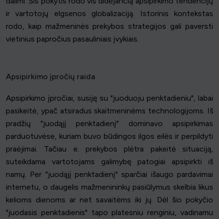
dalimi. Šis pokytis rodo vis didėjančią apsipirkimo tendencijų
ir vartotojų elgsenos globalizaciją. Istorinis kontekstas
rodo, kaip mažmeninės prekybos strategijos gali paversti
vietinius papročius pasauliniais įvykiais.
Apsipirkimo įpročių raida
Apsipirkimo įpročiai, susiję su "juoduoju penktadieniu", labai
pasikeitė, ypač atsiradus skaitmeninėms technologijoms. Iš
pradžių "juodąjį penktadienį" dominavo apsipirkimas
parduotuvėse, kuriam buvo būdingos ilgos eilės ir perpildyti
praėjimai. Tačiau e. prekybos plėtra pakeitė situaciją,
suteikdama vartotojams galimybę patogiai apsipirkti iš
namų. Per "juodąjį penktadienį" sparčiai išaugo pardavimai
internetu, o daugelis mažmenininkų pasiūlymus skelbia likus
kelioms dienoms ar net savaitėms iki jų. Dėl šio pokyčio
"juodasis penktadienis" tapo platesniu renginiu, vadinamu