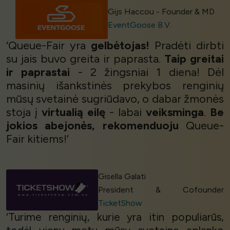
Gijs Haccou - Founder & MD
EventGoose B.V.
‘Queue-Fair yra
gelbėtojas!
Pradėti dirbti
su jais buvo greita ir paprasta.
Taip greitai
ir paprastai
- 2 žingsniai 1 diena! Dėl
masinių išankstinės prekybos renginių
mūsų svetainė sugriūdavo, o dabar žmonės
stoja į
virtualią eilę
- labai
veiksminga
.
Be
jokios abejonės,
rekomenduoju
Queue-
Fair kitiems!’
Gisella Galati
President & Cofounder
TicketShow
‘Turime renginių, kurie yra itin populiarūs,