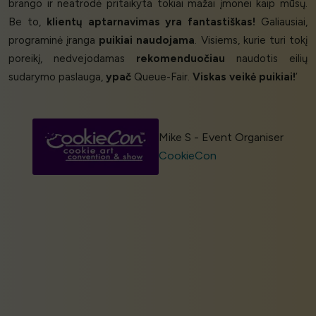
brango ir neatrodė pritaikyta tokiai mažai įmonei kaip mūsų.
Be to,
klientų aptarnavimas yra fantastiškas!
Galiausiai,
programinė įranga
puikiai naudojama
. Visiems, kurie turi tokį
poreikį, nedvejodamas
rekomenduočiau
naudotis eilių
sudarymo paslauga,
ypač
Queue-Fair.
Viskas veikė puikiai!
’
Mike S - Event Organiser
CookieCon