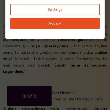
Settings
Davide S - Account Manager
MTicket
Accept
‘
Puikus.
Turėjau bemiegę naktį, nerimaudamas, kad svetainė
vėl
sugrius
po to, kai paskutinį kartą bandėme paleisti mūsų
populiarią akciją be Queue-Fair. Labai
džiaugiuosi
radęs jūsų
sprendimą. Ačiū už jūsų
operatyvumą
- labai vertinu tai, kad
mums tai nustatėte greičiau nei per
dieną
ir viskas
puikiai
veikė
. Nuostabu. Puikūs dalykai. Auksinis. Dar kartą ačiū; tai
man reiškia visą pasaulį. Šiąnakt
gerai išsimiegosiu
.
Legendinis.
’
Sam Hiscocks
Creative Director
Olly's Olly's
‘
Puikus sprendimas
mūsų parduotuvei.
Puikus