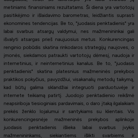
metiniams finansiniams rezultatams. Ši diena yra vartotojų
pasitikėjimo ir išlaidavimo barometras, leidžiantis suprasti
ekonomines tendencijas. Be to, "juodasis penktadienis" yra
labai svarbus atsargų valdymui, nes mažmenininkai gali
išvalyti atsargas prieš naujuosius metus. Konkurencingas
renginio pobūdis skatina rinkodaros strategijų naujoves, o
įmonės, siekdamos patraukti vartotojų dėmesį, naudoja ir
internetinius, ir neinternetinius kanalus. Be to, "juodasis
penktadienis" skatina platesnius mažmeninės prekybos
praktikos pokyčius, pavyzdžiui, visakanalių metodų taikymą,
kad būtų galima sklandžiai integruoti parduotuvėje ir
internete teikiamą patirtį. Juodojo penktadienio reikšmė
neapsiriboja tiesioginiais pardavimais, o daro įtaką ilgalaikiam
prekės ženklo lojalumui ir santykiams su klientais. Vis
konkurencingesnėje mažmeninės prekybos aplinkoje
juodasis penktadienis išlieka labai svarbus įvykis
mažmenininkams, siekiantiems išlikti svarbiems ir