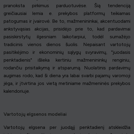
pranoksta pirkimus parduotuvėse. Šią tendenciją
greičiausiai lemia e. prekybos platformų teikiamas
patogumas ir įvairovė. Be to, mažmenininkai, akcentuodami
ankstyvąsias akcijas, prisidėjo prie to, kad pardavimai
pasiskirstytų ilgesniam laikotarpiui, todėl sumažėjo
tradicinis vienos dienos šuolis. Nepaisant vartotojų
pasitikėjimo ir ekonominių sąlygų svyravimų, "juodasis
penktadienis" išlieka kertiniu mažmenininkų renginiu,
rodančiu prisitaikymą ir atsparumą. Nuolatinis pardavimų
augimas rodo, kad ši diena yra labai svarbi pajamų varomoji
jėga, ir įtvirtina jos vietą metiniame mažmeninės prekybos
kalendoriuje.
Vartotojų elgsenos modeliai
Vartotojų elgsena per juodąjį penktadienį atskleidžia