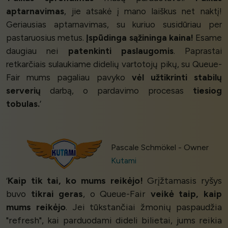
aptarnavimas
, jie atsakė į mano laiškus net naktį!
Geriausias aptarnavimas, su kuriuo susidūriau per
pastaruosius metus.
Įspūdinga sąžininga kaina!
Esame
daugiau nei
patenkinti paslaugomis
. Paprastai
retkarčiais sulaukiame didelių vartotojų pikų, su Queue-
Fair mums pagaliau pavyko
vėl užtikrinti stabilų
serverių
darbą, o pardavimo procesas
tiesiog
tobulas.
’
Pascale Schmökel - Owner
Kutami
‘
Kaip tik tai, ko mums reikėjo!
Grįžtamasis ryšys
buvo
tikrai geras
, o Queue-Fair
veikė taip, kaip
mums reikėjo
. Jei tūkstančiai žmonių paspaudžia
"refresh", kai parduodami dideli bilietai, jums reikia