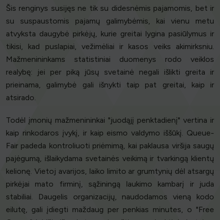
Šis renginys susijęs ne tik su didesnėmis pajamomis, bet ir
su suspaustomis pajamų galimybėmis, kai vienu metu
atvyksta daugybė pirkėjų, kurie greitai lygina pasiūlymus ir
tikisi, kad puslapiai, vežimėliai ir kasos veiks akimirksniu.
Mažmenininkams statistiniai duomenys rodo veiklos
realybę: jei per piką jūsų svetainė negali išlikti greita ir
prieinama, galimybė gali išnykti taip pat greitai, kaip ir
atsirado.
Todėl įmonių mažmenininkai "juodąjį penktadienį" vertina ir
kaip rinkodaros įvykį, ir kaip eismo valdymo iššūkį. Queue-
Fair padeda kontroliuoti priėmimą, kai paklausa viršija saugų
pajėgumą, išlaikydama svetainės veikimą ir tvarkingą klientų
kelionę. Vietoj avarijos, laiko limito ar grumtynių dėl atsargų
pirkėjai mato firminį, sąžiningą laukimo kambarį ir juda
stabiliai. Daugelis organizacijų, naudodamos vieną kodo
eilutę, gali įdiegti maždaug per penkias minutes, o "Free