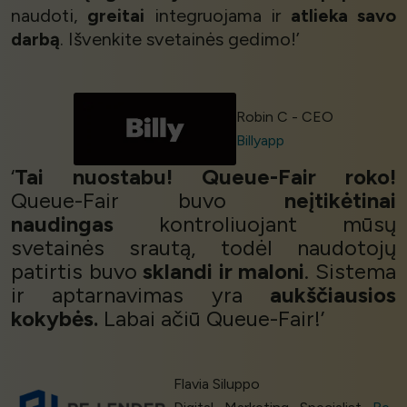
naudoti,
greitai
integruojama ir
atlieka savo
darbą
. Išvenkite svetainės gedimo!’
Robin C - CEO
Billyapp
‘
Tai nuostabu! Queue-Fair roko!
Queue-Fair buvo
neįtikėtinai
naudingas
kontroliuojant mūsų
svetainės srautą, todėl naudotojų
patirtis buvo
sklandi ir maloni
. Sistema
ir aptarnavimas yra
aukščiausios
kokybės.
Labai ačiū Queue-Fair!’
Flavia Siluppo