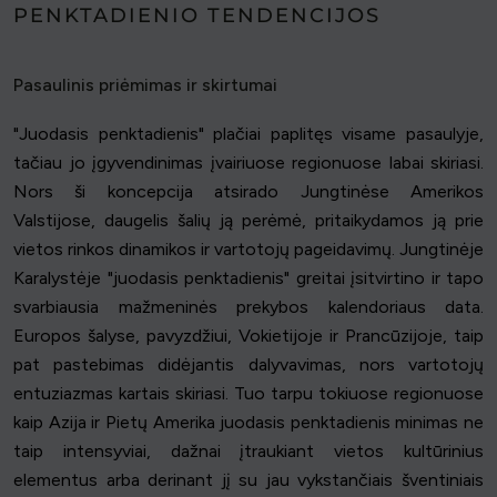
PENKTADIENIO TENDENCIJOS
Pasaulinis priėmimas ir skirtumai
"Juodasis penktadienis" plačiai paplitęs visame pasaulyje,
tačiau jo įgyvendinimas įvairiuose regionuose labai skiriasi.
Nors ši koncepcija atsirado Jungtinėse Amerikos
Valstijose, daugelis šalių ją perėmė, pritaikydamos ją prie
vietos rinkos dinamikos ir vartotojų pageidavimų. Jungtinėje
Karalystėje "juodasis penktadienis" greitai įsitvirtino ir tapo
svarbiausia mažmeninės prekybos kalendoriaus data.
Europos šalyse, pavyzdžiui, Vokietijoje ir Prancūzijoje, taip
pat pastebimas didėjantis dalyvavimas, nors vartotojų
entuziazmas kartais skiriasi. Tuo tarpu tokiuose regionuose
kaip Azija ir Pietų Amerika juodasis penktadienis minimas ne
taip intensyviai, dažnai įtraukiant vietos kultūrinius
elementus arba derinant jį su jau vykstančiais šventiniais