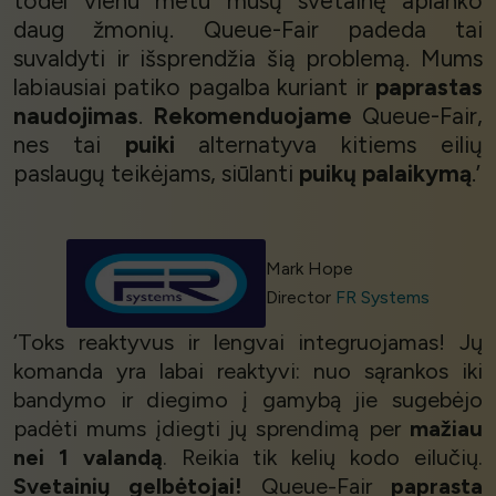
todėl vienu metu mūsų svetainę aplanko
daug žmonių. Queue-Fair padeda tai
suvaldyti ir išsprendžia šią problemą. Mums
labiausiai patiko pagalba kuriant ir
paprastas
naudojimas
.
Rekomenduojame
Queue-Fair,
nes tai
puiki
alternatyva kitiems eilių
paslaugų teikėjams, siūlanti
puikų palaikymą
.’
Mark Hope
Director
FR Systems
‘Toks reaktyvus ir lengvai integruojamas! Jų
komanda yra labai reaktyvi: nuo sąrankos iki
bandymo ir diegimo į gamybą jie sugebėjo
padėti mums įdiegti jų sprendimą per
mažiau
nei 1 valandą
. Reikia tik kelių kodo eilučių.
Svetainių gelbėtojai!
Queue-Fair
paprasta