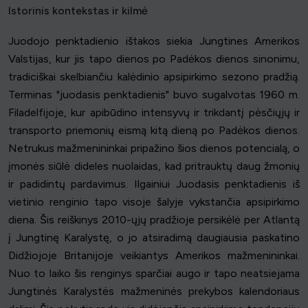
Istorinis kontekstas ir kilmė
Juodojo penktadienio ištakos siekia Jungtines Amerikos
Valstijas, kur jis tapo dienos po Padėkos dienos sinonimu,
tradiciškai skelbiančiu kalėdinio apsipirkimo sezono pradžią.
Terminas "juodasis penktadienis" buvo sugalvotas 1960 m.
Filadelfijoje, kur apibūdino intensyvų ir trikdantį pėsčiųjų ir
transporto priemonių eismą kitą dieną po Padėkos dienos.
Netrukus mažmenininkai pripažino šios dienos potencialą, o
įmonės siūlė dideles nuolaidas, kad pritrauktų daug žmonių
ir padidintų pardavimus. Ilgainiui Juodasis penktadienis iš
vietinio renginio tapo visoje šalyje vykstančia apsipirkimo
diena. Šis reiškinys 2010-ųjų pradžioje persikėlė per Atlantą
į Jungtinę Karalystę, o jo atsiradimą daugiausia paskatino
Didžiojoje Britanijoje veikiantys Amerikos mažmenininkai.
Nuo to laiko šis renginys sparčiai augo ir tapo neatsiejama
Jungtinės Karalystės mažmeninės prekybos kalendoriaus