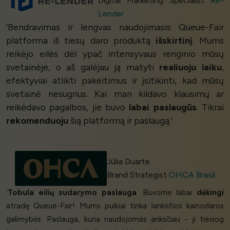
Digital Marketing Specialist
Re-
Lender
‘Bendravimas ir lengvas naudojimasis Queue-Fair
platforma iš tiesų daro produktą
išskirtinį
. Mums
reikėjo eilės dėl ypač intensyvaus renginio mūsų
svetainėje, o aš galėjau ją matyti
realiuoju laiku
,
efektyviai atlikti pakeitimus ir įsitikinti, kad mūsų
svetainė nesugrius. Kai man kildavo klausimų ar
reikėdavo pagalbos, jie buvo
labai paslaugūs
. Tikrai
rekomenduoju
šią platformą ir paslaugą.’
Júlia Duarte
Brand Strategist
OHCA Brasil
‘
Tobula eilių sudarymo paslauga
. Buvome labai
dėkingi
atradę Queue-Fair! Mums puikiai tinka lanksčios kainodaros
galimybės. Paslauga, kuria naudojomės anksčiau - ji tiesiog