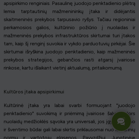
apsipirkimo renginiais. Pasaulinę juodojo penktadienio plėtrą
lemia tarptautinių mažmenininkų įtaka ir didėjantis
skaitmeninės prekybos tarpusavio ryšys. Tačiau regioniniai
perkamosios galios, kultūrinio požiūrio į nuolaidas ir
mažmeninės prekybos infrastruktūros skirtumai turi įtakos
tam, kaip šį renginį suvokia ir vykdo parduotuvių pirkėjai. Šie
skirtumai išryškina juodojo penktadienio, kaip mažmeninės
prekybos strategijos, gebančios rasti atgarsį įvairiose
rinkose, kartu išlaikant vietinį aktualumą, pritaikomumą.
Kultūros įtaka apsipirkimui
Kultūrinė įtaka yra labai svarbi formuojant "juodojo
penktadienio" suvokimą ir priėmimą įvairiose šalyse. Nors
nuolaidų medžioklės sąvoka yra universali, jos įgyvendinimo
ir šventimo būdai gali labai skirtis priklausomai nuo kultūrinių
normų ir vartotojų elgsenos. Pavyzdžiui, Jungtinėje