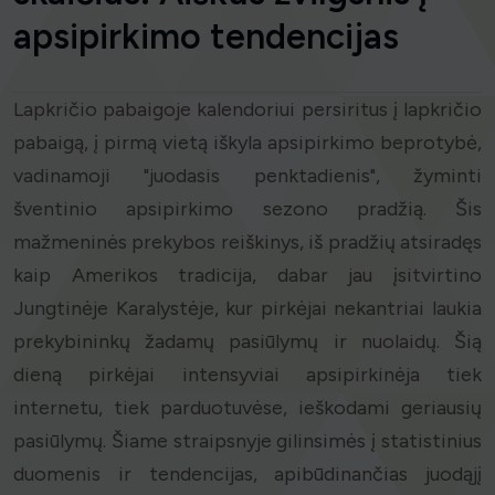
apsipirkimo tendencijas
Lapkričio pabaigoje kalendoriui persiritus į lapkričio
pabaigą, į pirmą vietą iškyla apsipirkimo beprotybė,
vadinamoji "juodasis penktadienis", žyminti
šventinio apsipirkimo sezono pradžią. Šis
mažmeninės prekybos reiškinys, iš pradžių atsiradęs
kaip Amerikos tradicija, dabar jau įsitvirtino
Jungtinėje Karalystėje, kur pirkėjai nekantriai laukia
prekybininkų žadamų pasiūlymų ir nuolaidų. Šią
dieną pirkėjai intensyviai apsipirkinėja tiek
internetu, tiek parduotuvėse, ieškodami geriausių
pasiūlymų. Šiame straipsnyje gilinsimės į statistinius
duomenis ir tendencijas, apibūdinančias juodąjį