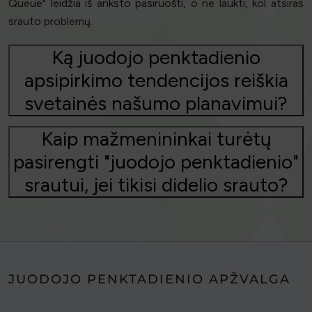
Queue" leidžia iš anksto pasiruošti, o ne laukti, kol atsiras
srauto problemų.
Ką juodojo penktadienio
apsipirkimo tendencijos reiškia
svetainės našumo planavimui?
Kaip mažmenininkai turėtų
pasirengti "juodojo penktadienio"
srautui, jei tikisi didelio srauto?
JUODOJO PENKTADIENIO APŽVALGA