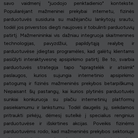
savo vaidmenį "juodojo penktadienio" kontekste.
Populiarėjant mažmeninei prekybai internetu, fizinės
parduotuvės susiduria su mažėjančiu lankytojų srautu,
todėl jos priverstos diegti naujoves ir tobulinti parduotuvių
patirtį. Mažmenininkai vis dažniau integruoja skaitmenines
technologijas, pavyzdžiui, papildytąją realybę ir
parduotuvėse įdiegtas programėles, kad galėtų klientams
pasiūlyti interaktyvesnę apsipirkimo patirtį. Be to, svarbia
parduotuvės strategija tapo "spragtelėk ir atsiimk"
paslaugos, kurios sujungia internetinio apsipirkimo
patogumą ir fizinės mažmeninės prekybos betarpiškumą.
Nepaisant šių pastangų, kai kurios plytinės parduotuvės
sunkiai konkuruoja su plačiu internetinių platformų
pasiekiamumu ir lankstumu. Todėl daugelis jų, siekdamos
pritraukti pirkėjų, dėmesį sutelkė į specialius renginius
parduotuvėse ir išskirtines akcijas. Poveikis fizinėms
parduotuvėms rodo, kad mažmeninės prekybos sektoriuje