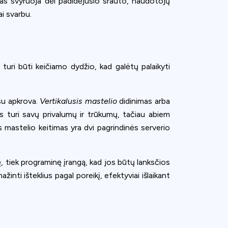
mas svyruoja dėl padidėjusio srauto, naudotojų
i svarbu.
 turi būti keičiamo dydžio, kad galėtų palaikyti
su apkrova.
Vertikalusis mastelio
didinimas arba
 turi savų privalumų ir trūkumų, tačiau abiem
is mastelio keitimas yra dvi pagrindinės serverio
, tiek programinę įrangą, kad jos būtų lanksčios
nti išteklius pagal poreikį, efektyviai išlaikant