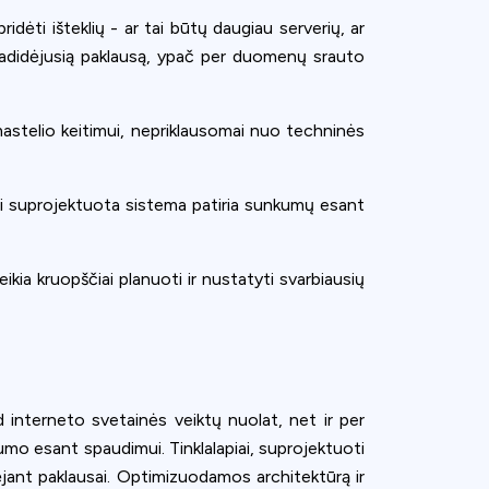
idėti išteklių - ar tai būtų daugiau serverių, ar
i padidėjusią paklausą, ypač per duomenų srauto
mastelio keitimui, nepriklausomai nuo techninės
erai suprojektuota sistema patiria sunkumų esant
ikia kruopščiai planuoti ir nustatyti svarbiausių
ad interneto svetainės veiktų nuolat, net ir per
umo esant spaudimui. Tinklalapiai, suprojektuoti
didėjant paklausai. Optimizuodamos architektūrą ir