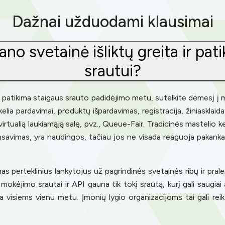
Dažnai užduodami klausimai
ano svetainė išliktų greita ir pa
srautui?
 ir patikima staigaus srauto padidėjimo metu, sutelkite dėmesį į
lia pardavimai, produktų išpardavimas, registracija, žiniasklaid
virtualią laukiamąją salę, pvz., Queue-Fair. Tradicinės mastelio
nsavimas, yra naudingos, tačiau jos ne visada reaguoja pakankam
perteklinius lankytojus už pagrindinės svetainės ribų ir praleis
mokėjimo srautai ir API gauna tik tokį srautą, kurį gali saugiai 
ja visiems vienu metu. Įmonių lygio organizacijoms tai gali reik