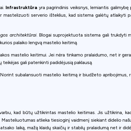
ai.
Infrastruktūra
yra pagrindinis veiksnys, lemiantis galimybę pr
ir mastelizuoti serverio išteklius, kad sistema galėtų atlaikyt
gos architektūrai
. Blogai suprojektuota sistema gali trukdyti 
 kurios palaiko lengvą mastelio keitimą.
įtakos mastelio keitimui. Jei nėra tinkamo pralaidumo, net ir g
ų teikėjas gali patenkinti padidėjusią paklausą.
 Norint subalansuoti mastelio keitimą ir biudžeto apribojimus, re
 svarbu, kad būtų užtikrintas mastelio keitimas. Jis užtikrina, k
 Masteliuotumas atlieka tiesioginį vaidmenį siekiant didelio naš
ą atsako laiką, mažą klaidų skaičių ir stabilų pralaidumą net ir 