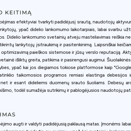
O KEITIMĄ
 gebėjimas efektyviai tvarkyti padidėjusį srautą, naudotojų akty
kytojų, ypač didelio lankomumo laikotarpiais, labai svarbu užtikr
s. Didelio lankomumo svetainių atveju masteliavimas reiškia ne t
ri užtikrintų lankytojų įsitraukimą ir pasitenkinimą. Laipsniškai k
 optimizavimą paieškos sistemose ir jūsų verslo reputaciją. Aktyv
tainė išliktų greita, patikima ir pasirengusi augimui. Šiuolaikinė
mybes, ypač kai jos diegiamos tokiose platformose kaip "Google
inklio taikomosios programos remiasi elastinga debesijos infr
ą net ir esant dideliems duomenų srauto šuoliams. Debesų ar
sikišimo, todėl sumažėja sutrikimų ir pablogėjusios naudotojų patir
TIMAS
ėjimo augti ir valdyti padidėjusią paklausą matas. Įmonėms labai