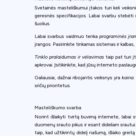
Svetainės masteliškumui įtakos turi keli veiksni
geresnės specifikacijos. Labai svarbu stebėti 
šuolius.
Labai svarbus vaidmuo tenka
programinės įran
įrangos. Pasirinkite tinkamas sistemas ir kalbas,
Tinklo pralaidumas ir vėlavimas
taip pat turi 
apkrovai. Įsitikinkite, kad jūsų interneto paslaug
Galiausiai, dažnai ribojantis veiksnys yra
kaina
.
sričių prioritetus.
Masteliškumo svarba
Norint išlaikyti tvirtą buvimą internete, labai
duomenų srauto pikus ir esant dideliam srautui.
taip, kad užtikrintų didelį našumą, išlaiko greit