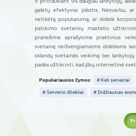
ir pritraukiant vis daugiau lankytojų, lab
galėtų efektyviai plėstis. Nesvarbu, a
netikėtą populiarumą, ar didelė korpora
patikimo svetainių mastelio užtikrin
pranešime aprašysime praktinius veik
svetainę neišvengiamiems dideliems lank
sklandų svetainės veikimą bei lankytojų 
padės užtikrinti, kad jūsų internetinė sveta
Populiariausios žymos:
# Keli serveriai
# Serverio ištekliai
# Didžiausias eism
Pr