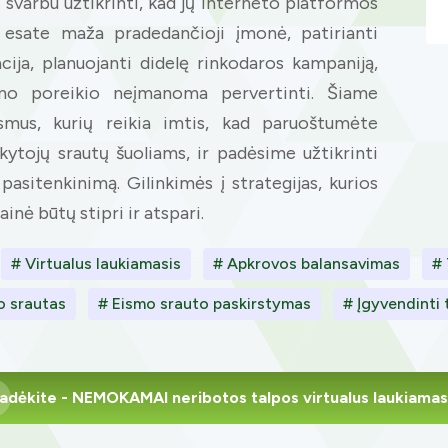
ai svarbu užtikrinti, kad jų interneto platformos
r esate maža pradedančioji įmonė, patirianti
cija, planuojanti didelę rinkodaros kampaniją,
imo poreikio neįmanoma pervertinti. Šiame
smus, kurių reikia imtis, kad paruoštumėte
ytojų srautų šuoliams, ir padėsime užtikrinti
pasitenkinimą. Gilinkimės į strategijas, kurios
inė būtų stipri ir atspari.
# Virtualus laukiamasis
# Apkrovos balansavimas
# 
o srautas
# Eismo srauto paskirstymas
# Įgyvendinti 
adėkite
- NEMOKAMAI neribotos talpos virtualus laukiamas