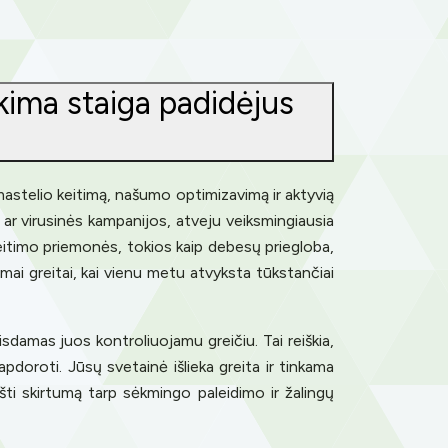
tikima staiga padidėjus
 mastelio keitimą, našumo optimizavimą ir aktyvią
a ar virusinės kampanijos, atveju veiksmingiausia
 keitimo priemonės, tokios kaip debesų priegloba,
ai greitai, kai vienu metu atvyksta tūkstančiai
damas juos kontroliuojamu greičiu. Tai reiškia,
apdoroti. Jūsų svetainė išlieka greita ir tinkama
šti skirtumą tarp sėkmingo paleidimo ir žalingų