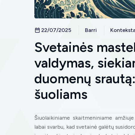
22/07/2025
Barri
Kontekst
Svetainės mastel
valdymas, siekian
duomenų srautą:
šuoliams
Šiuolaikiniame skaitmeniniame amžiuje 
labai svarbu, kad svetainė galėtų susidor