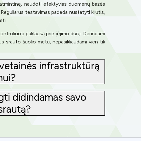
ją atmintinę, naudoti efektyvias duomenų bazės
. Reguliarus testavimas padeda nustatyti kliūtis,
sti.
ontroliuoti paklausą prie įėjimo durų. Derindami
aus srauto šuolio metu, nepasikliaudami vien tik
vetainės infrastruktūrą
mui?
ngti didindamas savo
 srautą?