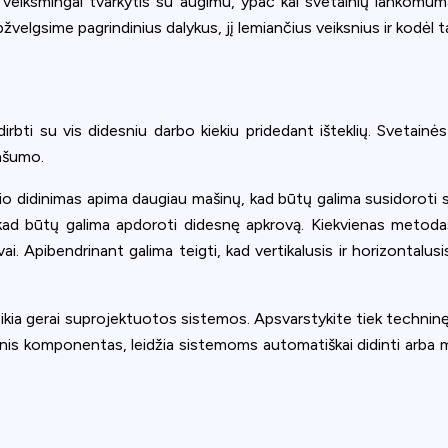
ų veiksmingai tvarkytis su augimu, ypač kai svetainių lankomu
elgsime pagrindinius dalykus, jį lemiančius veiksnius ir kodėl ta
rbti su vis didesniu darbo kiekiu pridedant išteklių. Svetainės
ašumo.
o didinimas apima daugiau mašinų, kad būtų galima susidoroti 
kad būtų galima apdoroti didesnę apkrovą. Kiekvienas metodas
ai. Apibendrinant galima teigti, kad vertikalusis ir horizontalus
reikia gerai suprojektuotos sistemos. Apsvarstykite tiek techninę
inis komponentas, leidžia sistemoms automatiškai didinti arba maži