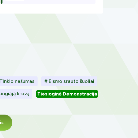
Tinklo našumas
# Eismo srauto šuoliai
tingiąją krovą
Tiesioginė Demonstracija
is