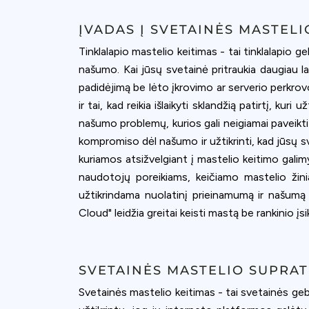
ĮVADAS Į SVETAINĖS MASTELI
Tinklalapio mastelio keitimas - tai tinklalapio
našumo. Kai jūsų svetainė pritraukia daugiau lan
padidėjimą be lėto įkrovimo ar serverio perkrovo
ir tai, kad reikia išlaikyti sklandžią patirtį, ku
našumo problemų, kurios gali neigiamai paveikti
kompromiso dėl našumo ir užtikrinti, kad jūsų sve
kuriamos atsižvelgiant į mastelio keitimo gali
naudotojų poreikiams, keičiamo mastelio žiniat
užtikrindama nuolatinį prieinamumą ir našum
Cloud" leidžia greitai keisti mastą be rankinio į
SVETAINĖS MASTELIO SUPRA
Svetainės mastelio keitimas - tai svetainės geb