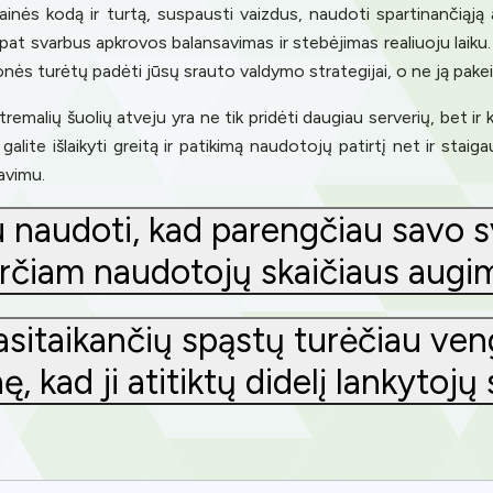
ainės kodą ir turtą, suspausti vaizdus, naudoti spartinančią
p pat svarbus apkrovos balansavimas ir stebėjimas realiuoju laiku
nės turėtų padėti jūsų srauto valdymo strategijai, o ne ją pakei
malių šuolių atveju yra ne tik pridėti daugiau serverių, bet ir k
alite išlaikyti greitą ir patikimą naudotojų patirtį net ir staig
vavimu.
iu naudoti, kad parengčiau savo s
rčiam naudotojų skaičiaus augi
asitaikančių spąstų turėčiau ve
ę, kad ji atitiktų didelį lankytojų