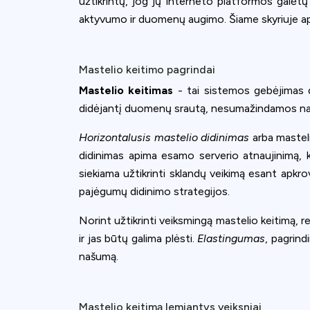
užtikrintų, jog jų interneto platformos galėt
aktyvumo ir duomenų augimo. Šiame skyriuje apžv
Mastelio keitimo pagrindai
Mastelio keitimas
- tai sistemos gebėjimas di
didėjantį duomenų srautą, nesumažindamos n
Horizontalusis mastelio didinimas
arba masteli
didinimas apima esamo serverio atnaujinimą, 
siekiama užtikrinti sklandų veikimą esant apkrov
pajėgumų didinimo strategijos.
Norint užtikrinti veiksmingą mastelio keitimą, 
ir jas būtų galima plėsti.
Elastingumas
, pagrind
našumą.
Mastelio keitimą lemiantys veiksniai