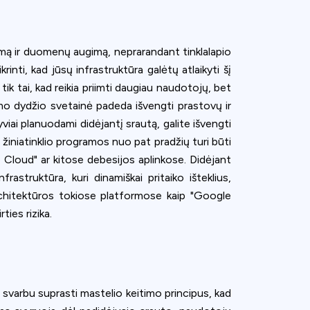
vumą ir duomenų augimą, neprarandant tinklalapio
inti, kad jūsų infrastruktūra galėtų atlaikyti šį
ik tai, kad reikia priimti daugiau naudotojų, bet
eičiamo dydžio svetainė padeda išvengti prastovų ir
iai planuodami didėjantį srautą, galite išvengti
s žiniatinklio programos nuo pat pradžių turi būti
 Cloud" ar kitose debesijos aplinkose. Didėjant
astruktūra, kuri dinamiškai pritaiko išteklius,
chitektūros tokiose platformose kaip "Google
ties rizika.
 svarbu suprasti mastelio keitimo principus, kad