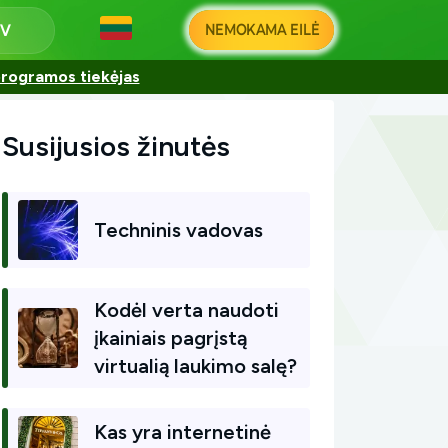
NEMOKAMA EILĖ
programos tiekėjas
Susijusios žinutės
Techninis vadovas
Kodėl verta naudoti
įkainiais pagrįstą
virtualią laukimo salę?
Kas yra internetinė