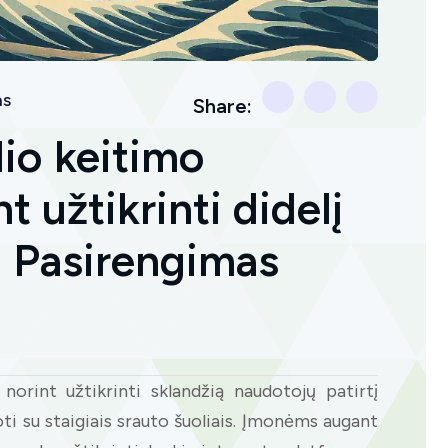
as
Share:
io keitimo
t užtikrinti didelį
 Pasirengimas
norint užtikrinti sklandžią naudotojų patirtį
oti su staigiais srauto šuoliais. Įmonėms augant