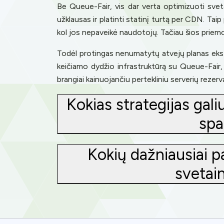
Be Queue-Fair, vis dar verta optimizuoti svet
užklausas ir platinti statinį turtą per CDN. Tai
kol jos nepaveikė naudotojų. Tačiau šios priemo
Todėl protingas nenumatytų atvejų planas ekstre
keičiamo dydžio infrastruktūrą su Queue-Fair, g
brangiai kainuojančiu pertekliniu serverių rezer
Kokias strategijas gal
spa
Kokių dažniausiai p
svetain