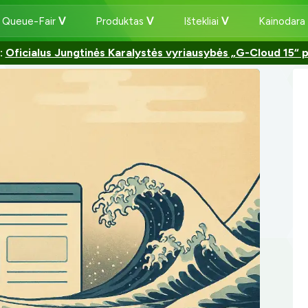
 Queue-Fair
Produktas
Ištekliai
Kainodara
:
Oficialus Jungtinės Karalystės vyriausybės „G-Cloud 15“ 