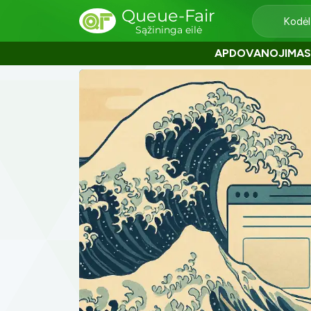
Queue-Fair
Kodėl
Sąžininga eilė
APDOVANOJIMAS