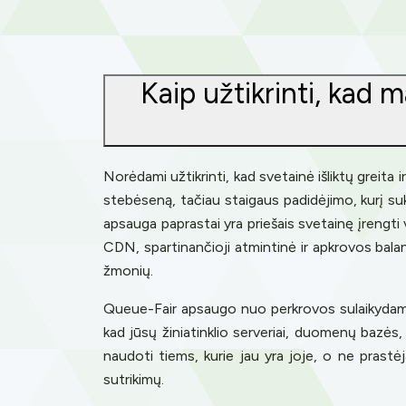
Kaip užtikrinti, kad m
Norėdami užtikrinti, kad svetainė išliktų greita
stebėseną, tačiau staigaus padidėjimo, kurį suke
apsauga paprastai yra priešais svetainę įrengti 
CDN, spartinančioji atmintinė ir apkrovos bala
žmonių.
Queue-Fair apsaugo nuo perkrovos sulaikydamas 
kad jūsų žiniatinklio serveriai, duomenų bazės, 
naudoti tiems, kurie jau yra joje, o ne prastė
sutrikimų.