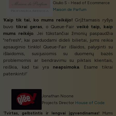
Giulio S - Head of Ecommerce
Maison de Parfum
‘
Kaip tik tai, ko mums reikėjo!
Grįžtamasis ryšys
buvo
tikrai geras
, o Queue-Fair
veikė taip, kaip
mums reikėjo
. Jei tūkstančiai žmonių paspaudžia
"refresh", kai parduodami dideli bilietai, jums reikia
apsauginio tinklo! Queue-Fair išlaidos, palyginti su
išlaidomis, susijusiomis su duomenų bazės
problemomis ar bendravimu su piktais klientais,
reiškia, kad tai yra
neapsimoka
. Esame tikrai
patenkinti!’
Jonathan Noone
Projects Director
House of Code
‘
Tvirtas, gelbstintis ir lengvai įgyvendinamas!
Mums