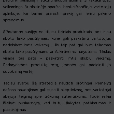
padidinti paklausą ir sukurti skubos jausmą. Ši taktika ypač
veiksminga šiuolaikinėje sparčiai besikeičiančioje vartotojų
aplinkoje, kai baimė prarasti prekę gali lemti pirkimo
sprendimus.
Ribotumas
susijęs ne tik su fiziniais produktais, bet ir su
riboto laiko pasiūlymais, kurie gali paskatinti vartotojus
nedelsiant imtis veiksmų . Jis taip pat gali būti taikomas
riboto laiko pasiūlymams ar išskirtinėms narystėms. Tikslas
visada tas pats - paskatinti imtis skubių veiksmų.
Padarydamos produktą retą, įmonės gali padidinti jo
suvokiamą vertę.
Tačiau svarbu šią strategiją naudoti protingai. Pernelyg
dažnas naudojimas gali sukelti skepticizmą, nes vartotojai
abejoja teiginių apie trūkumą autentiškumu. Todėl reikia
išlaikyti pusiausvyrą, kad būtų išlaikytas patikimumas ir
pasitikėjimas.