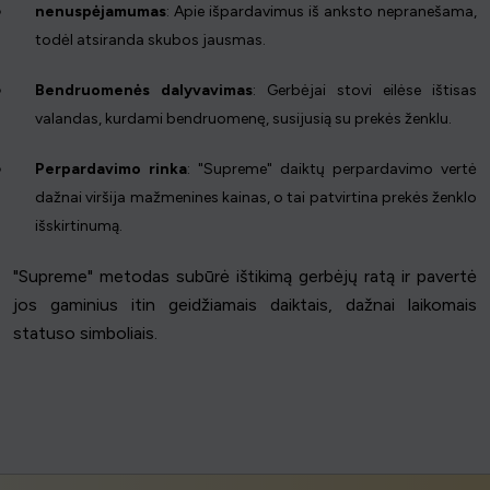
nenuspėjamumas
: Apie išpardavimus iš anksto nepranešama,
todėl atsiranda skubos jausmas.
Bendruomenės dalyvavimas
: Gerbėjai stovi eilėse ištisas
valandas, kurdami bendruomenę, susijusią su prekės ženklu.
Perpardavimo rinka
: "Supreme" daiktų perpardavimo vertė
dažnai viršija mažmenines kainas, o tai patvirtina prekės ženklo
išskirtinumą.
"Supreme" metodas subūrė ištikimą gerbėjų ratą ir pavertė
jos gaminius itin geidžiamais daiktais, dažnai laikomais
statuso simboliais.