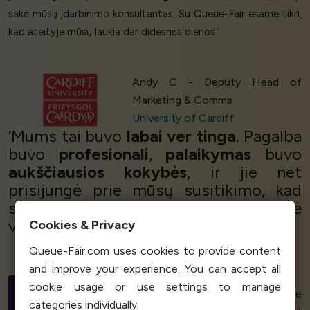
sakė mūsų įdarbinimo konsultantas. Su Queue-Fair esame tikri,
kad ateityje mūsų laukia dar didesnės dienos.’
Andy C - Deputy Head of
Marketing & Comms
University of Cardiff
‘Mums tai buvo
labai ver
tinga
. Pagalba
buvo
profesionali
,
palaikymas
buvo
aukščiausios kokybės
, ir jie net
prisijungė prie mūsų susitikimo, kad
stebėtų su mumis visais, kai eilė ėmė
veikti.
Tai buvo puiku!
’
Cookies & Privacy
Queue-Fair.com uses cookies to provide content
and improve your experience. You can accept all
Peter Nordin
cookie usage or use settings to manage
Project Manager, Infrastructure
categories individually.