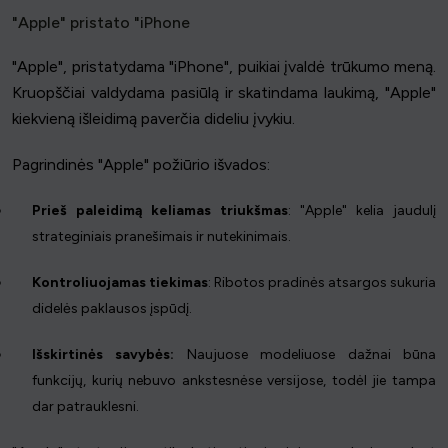
"Apple" pristato "iPhone
"Apple", pristatydama "iPhone", puikiai įvaldė trūkumo meną.
Kruopščiai valdydama pasiūlą ir skatindama laukimą, "Apple"
kiekvieną išleidimą paverčia dideliu įvykiu.
Pagrindinės "Apple" požiūrio išvados:
Prieš paleidimą keliamas triukšmas
: "Apple" kelia jaudulį
strateginiais pranešimais ir nutekinimais.
Kontroliuojamas tiekimas
: Ribotos pradinės atsargos sukuria
didelės paklausos įspūdį.
Išskirtinės savybės:
Naujuose modeliuose dažnai būna
funkcijų, kurių nebuvo ankstesnėse versijose, todėl jie tampa
dar patrauklesni.