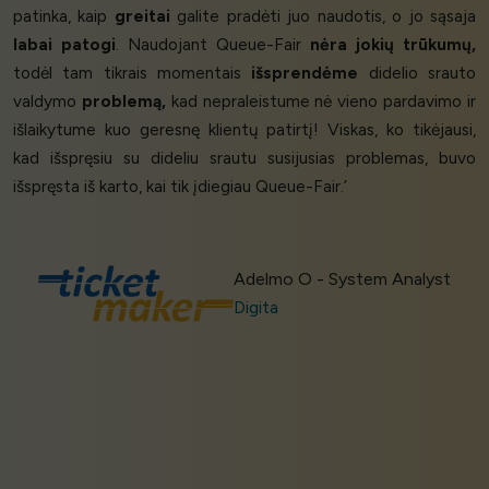
patinka, kaip
greitai
galite pradėti juo naudotis, o jo sąsaja
labai patogi
. Naudojant Queue-Fair
nėra jokių trūkumų,
todėl tam tikrais momentais
išsprendėme
didelio srauto
valdymo
problemą,
kad nepraleistume nė vieno pardavimo ir
išlaikytume kuo geresnę klientų patirtį! Viskas, ko tikėjausi,
kad išspręsiu su dideliu srautu susijusias problemas, buvo
išspręsta iš karto, kai tik įdiegiau Queue-Fair.’
Adelmo O - System Analyst
Digita