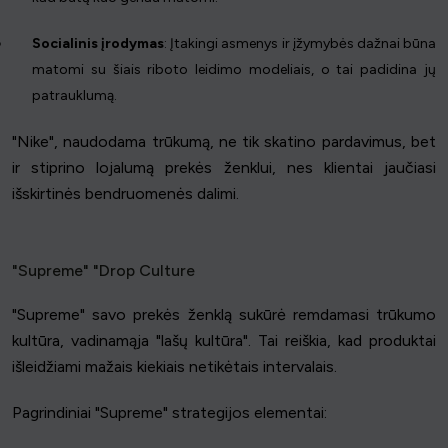
Socialinis įrodymas
: Įtakingi asmenys ir įžymybės dažnai būna
matomi su šiais riboto leidimo modeliais, o tai padidina jų
patrauklumą.
"Nike", naudodama trūkumą, ne tik skatino pardavimus, bet
ir stiprino lojalumą prekės ženklui, nes klientai jaučiasi
išskirtinės bendruomenės dalimi.
"Supreme" "Drop Culture
"Supreme" savo prekės ženklą sukūrė remdamasi trūkumo
kultūra, vadinamąja "lašų kultūra". Tai reiškia, kad produktai
išleidžiami mažais kiekiais netikėtais intervalais.
Pagrindiniai "Supreme" strategijos elementai: