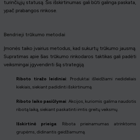
turinčiųjų statusą. Šis išskirtinumas gali būti galinga paskata,
ypač prabangos rinkose.
Bendrieji trūkumo metodai
Įmonės taiko įvairius metodus, kad sukurtų trūkumo jausmą.
Supratimas apie šias trūkumo rinkodaros taktikas gali padėti
veiksmingai įgyvendinti šią strategiją.
Riboto tiražo leidiniai
: Produktai išleidžiami nedideliais
kiekiais, siekiant padidinti išskirtinumą.
Riboto laiko pasiūlymai
: Akcijos, kuriomis galima naudotis
ribotą laiką, siekiant paskatinti imtis greitų veiksmų.
Išskirtinė prieiga
: Ribota prieinamumas atrinktoms
grupėms, didinantis geidžiamumą.