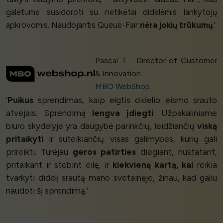
galėtume susidoroti su netikėtai didelėmis lankytojų
apkrovomis. Naudojantis Queue-Fair
nėra jokių trūkumų
.’
Pascal T - Director of Customer
& Innovation
MBO WebShop
‘
Puikus
sprendimas, kaip elgtis didelio eismo srauto
atvejais. Sprendimą
lengva įdiegti
. Užpakaliniame
biuro skydelyje yra daugybė parinkčių, leidžiančių
viską
pritaikyti
ir suteikiančių visas galimybes, kurių gali
prireikti. Turėjau
geros patirties
diegiant, nustatant,
pritaikant ir stebint eilę, ir
kiekvieną kartą, kai
reikia
tvarkyti didelį srautą mano svetainėje, žinau, kad galiu
naudoti šį sprendimą.’