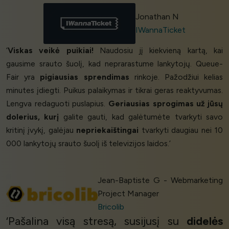
Jonathan N
IWannaTicket
‘
Viskas veikė puikiai!
Naudosiu jį kiekvieną kartą, kai
gausime srauto šuolį, kad neprarastume lankytojų. Queue-
Fair yra
pigiausias sprendimas
rinkoje. Pažodžiui kelias
minutes įdiegti. Puikus palaikymas ir tikrai geras reaktyvumas.
Lengva redaguoti puslapius.
Geriausias sprogimas už jūsų
dolerius, kurį
galite gauti, kad galėtumėte tvarkyti savo
kritinį įvykį, galėjau
nepriekaištingai
tvarkyti daugiau nei 10
000 lankytojų srauto šuolį iš televizijos laidos.’
Jean-Baptiste G - Webmarketing
Project Manager
Bricolib
‘Pašalina visą stresą, susijusį su
didelės