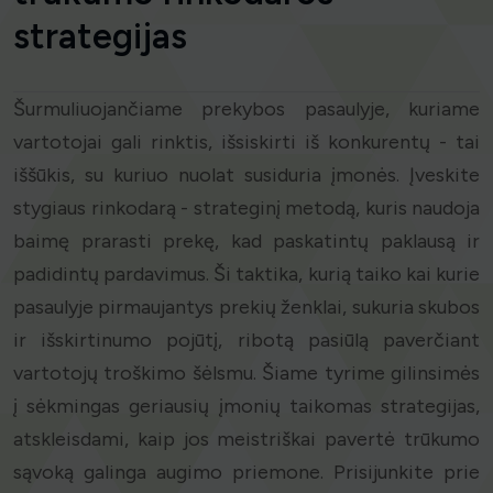
strategijas
Šurmuliuojančiame prekybos pasaulyje, kuriame
vartotojai gali rinktis, išsiskirti iš konkurentų - tai
iššūkis, su kuriuo nuolat susiduria įmonės. Įveskite
stygiaus rinkodarą - strateginį metodą, kuris naudoja
baimę prarasti prekę, kad paskatintų paklausą ir
padidintų pardavimus. Ši taktika, kurią taiko kai kurie
pasaulyje pirmaujantys prekių ženklai, sukuria skubos
ir išskirtinumo pojūtį, ribotą pasiūlą paverčiant
vartotojų troškimo šėlsmu. Šiame tyrime gilinsimės
į sėkmingas geriausių įmonių taikomas strategijas,
atskleisdami, kaip jos meistriškai pavertė trūkumo
sąvoką galinga augimo priemone. Prisijunkite prie