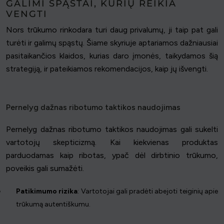
GALIMI SPĄSTAI, KURIŲ REIKIA
VENGTI
Nors trūkumo rinkodara turi daug privalumų, ji taip pat gali
turėti ir galimų spąstų. Šiame skyriuje aptariamos dažniausiai
pasitaikančios klaidos, kurias daro įmonės, taikydamos šią
strategiją, ir pateikiamos rekomendacijos, kaip jų išvengti.
Pernelyg dažnas ribotumo taktikos naudojimas
Pernelyg dažnas ribotumo taktikos naudojimas gali sukelti
vartotojų skepticizmą. Kai kiekvienas produktas
parduodamas kaip ribotas, ypač dėl dirbtinio trūkumo,
poveikis gali sumažėti.
Patikimumo rizika
: Vartotojai gali pradėti abejoti teiginių apie
trūkumą autentiškumu.