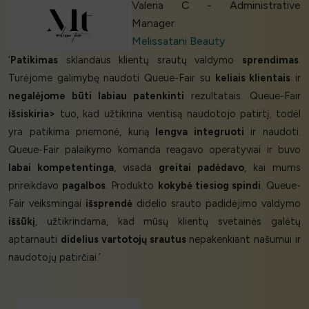
Valeria C - Administrative
Manager
Melissatani Beauty
‘
Patikimas
sklandaus klientų srautų valdymo
sprendimas
.
Turėjome galimybę naudoti Queue-Fair su
keliais klientais
ir
negalėjome būti labiau patenkinti
rezultatais. Queue-Fair
išsiskiria>
tuo, kad užtikrina vientisą naudotojo patirtį, todėl
yra patikima priemonė, kurią
lengva integruoti
ir naudoti.
Queue-Fair palaikymo komanda reagavo operatyviai ir buvo
labai kompetentinga
, visada
greitai padėdavo
, kai mums
prireikdavo
pagalbos
. Produkto
kokybė tiesiog spindi
. Queue-
Fair veiksmingai
išsprendė
didelio srauto padidėjimo valdymo
iššūkį
, užtikrindama, kad mūsų klientų svetainės galėtų
aptarnauti
didelius vartotojų srautus
nepakenkiant našumui ir
naudotojų patirčiai.’