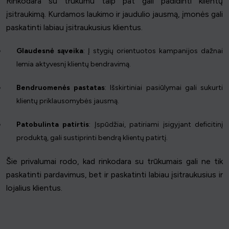
Rinkodara su trūkumu taip pat gali padidinti klientų
įsitraukimą. Kurdamos laukimo ir jaudulio jausmą, įmonės gali
paskatinti labiau įsitraukusius klientus.
Glaudesnė sąveika
: Į stygių orientuotos kampanijos dažnai
lemia aktyvesnį klientų bendravimą.
Bendruomenės pastatas
: Išskirtiniai pasiūlymai gali sukurti
klientų priklausomybės jausmą.
Patobulinta patirtis
: Įspūdžiai, patiriami įsigyjant deficitinį
produktą, gali sustiprinti bendrą klientų patirtį.
Šie privalumai rodo, kad rinkodara su trūkumais gali ne tik
paskatinti pardavimus, bet ir paskatinti labiau įsitraukusius ir
lojalius klientus.