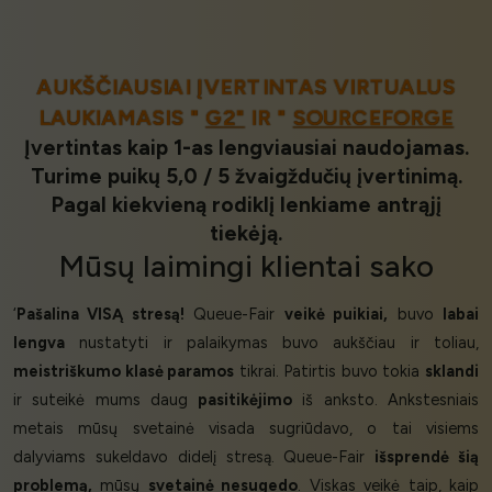
AUKŠČIAUSIAI ĮVERTINTAS VIRTUALUS
LAUKIAMASIS "
G2"
IR "
SOURCEFORGE
Įvertintas kaip 1-as lengviausiai naudojamas.
Turime puikų 5,0 / 5 žvaigždučių įvertinimą.
Pagal kiekvieną rodiklį lenkiame antrąjį
tiekėją.
Mūsų
laimingi klientai
sako
‘
Pašalina VISĄ stresą!
Queue-Fair
veikė puikiai,
buvo
labai
lengva
nustatyti ir palaikymas buvo aukščiau ir toliau,
meistriškumo klasė paramos
tikrai. Patirtis buvo tokia
sklandi
ir suteikė mums daug
pasitikėjimo
iš anksto. Ankstesniais
metais mūsų svetainė visada sugriūdavo, o tai visiems
dalyviams sukeldavo didelį stresą. Queue-Fair
išsprendė šią
problemą,
mūsų
svetainė nesugedo
. Viskas veikė taip, kaip