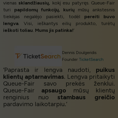
vienas
sklandžiausių,
kokį esu patyręs. Queue-Fair
turi
papildomų funkcijų, kurių
mūsų ankstesnis
tiekėjas negalėjo pasiekti, todėl
pereiti buvo
lengva
. Visi, ieškantys eilių produkto, turėtų
ieškoti toliau
.
Mums jis patinka!
’
Dennis Doulgeridis
Founder
TicketSearch
‘Paprasta ir lengva naudoti,
puikus
klientų aptarnavimas
. Lengva pritaikyti
Queue-Fair savo prekės ženklui.
Queue-Fair
apsaugo
mūsų klientų
renginius nuo
stambaus greičio
pardavimo laikotarpiu.’