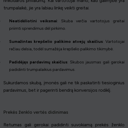
rinkodaros privalumų. Kai vartotojai mano, kad galimybė yra
trumpalaikė, jie yra labiau linkę veikti greitai.
Neatidėliotini veiksmai
: Skuba verčia vartotojus greitai
priimti sprendimus dėl pirkimo.
Sumažintas krepšelio palikimo atvejų skaičius
: Vartotojai
rečiau delsia, todėl sumažėja krepšelio palikimo tikimybė.
Padidėjęs pardavimų skaičius
: Skubos jausmas gali gerokai
padidinti trumpalaikius pardavimus.
Sukurdamos skubą, įmonės gali ne tik paskatinti tiesioginius
pardavimus, bet ir pagerinti bendrą konversijos rodiklį.
Prekės ženklo vertės didinimas
Retumas gali gerokai padidinti suvokiamą prekės ženklo