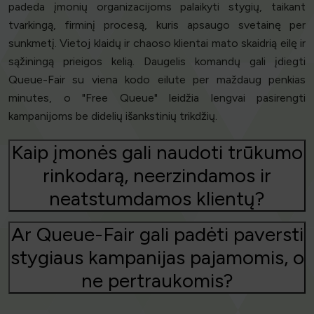
padeda įmonių organizacijoms palaikyti stygių, taikant
tvarkingą, firminį procesą, kuris apsaugo svetainę per
sunkmetį. Vietoj klaidų ir chaoso klientai mato skaidrią eilę ir
sąžiningą prieigos kelią. Daugelis komandų gali įdiegti
Queue-Fair su viena kodo eilute per maždaug penkias
minutes, o "Free Queue" leidžia lengvai pasirengti
kampanijoms be didelių išankstinių trikdžių.
Kaip įmonės gali naudoti trūkumo
rinkodarą, neerzindamos ir
neatstumdamos klientų?
Ar Queue-Fair gali padėti paversti
stygiaus kampanijas pajamomis, o
ne pertraukomis?