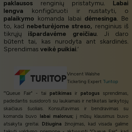
paklausos
renginių pristatymu.
Labai
lengva
konfigūruoti ir nustatyti, o
palaikymo
komanda labai
dėmesinga
. Be
to, kad
nebeturėjome streso,
renginius iš
tikrųjų
išpardavėme greičiau
. Ji daro
būtent tai, kas nurodyta ant skardinės.
Sprendimas
veikė puikiai
.’
Vincent Walshe
Ticketing Expert
Turitop
‘"Queue Fair" - tai
patikimas
ir
patogus
sprendimas,
padedantis susidoroti su laukiamais ir netikėtais lankytojų
skaičiaus šuoliais. Konsultavimas ir bendravimas su
komanda buvo
labai malonus;
į mūsų klausimus buvo
atsakyta greitai.
Džiugina
žinojimas, kad visada galime
taikyti valdymo priemonę - aktyvuoti "Queue Fair", kad