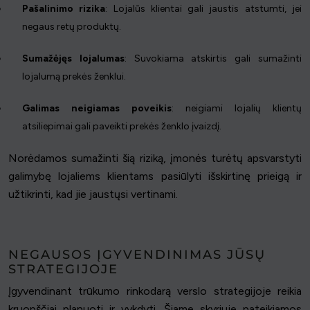
Pašalinimo rizika
: Lojalūs klientai gali jaustis atstumti, jei
negaus retų produktų.
Sumažėjęs lojalumas
: Suvokiama atskirtis gali sumažinti
lojalumą prekės ženklui.
Galimas neigiamas poveikis
: neigiami lojalių klientų
atsiliepimai gali paveikti prekės ženklo įvaizdį.
Norėdamos sumažinti šią riziką, įmonės turėtų apsvarstyti
galimybę lojaliems klientams pasiūlyti išskirtinę prieigą ir
užtikrinti, kad jie jaustųsi vertinami.
NEGAUSOS ĮGYVENDINIMAS JŪSŲ
STRATEGIJOJE
Įgyvendinant trūkumo rinkodarą verslo strategijoje reikia
kruopščiai planuoti ir vykdyti. Šiame skyriuje pateikiamos