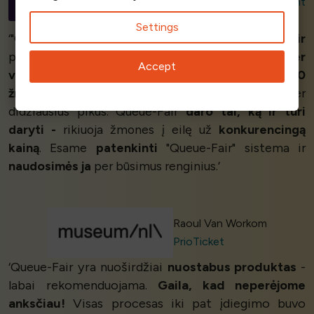
Unit
Swedish Board of Student
Finance
Settings
‘"Queue-Fair" žmonės
viršijo savo galimybes ir
padėjo mums įdiegti jų eilių sudarymo sistemą
per
Accept
vieną dieną
. Kai eilėje laukė
daugiau nei 25 000
žmonių
, jie padėjo mums valdyti srautą per
didžiausius pikus. Queue-Fair
daro tai, ką ir turi
daryti -
rikiuoja žmones į eilę už
konkurencingą
kainą
. Esame
patenkinti
"Queue-Fair" sistema ir
naudosimės ja
per būsimus renginius.’
Raoul Van Workom
PrioTicket
‘Queue-Fair yra nuoširdžiai
nuostabus produktas
-
labai rekomenduojama.
Gaila, kad neperėjome
anksčiau!
Visas procesas iki pat įdiegimo buvo