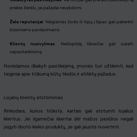
prekės ženklu, jei pažadai nevykdomi.
Žala reputacijai
: Neigiamas žodis iš lūpų į lūpas gali pakenkti
būsimiems pardavimams.
Klientų nusivylimas
: Neišsipildę lūkesčiai gali sukelti
nepasitenkinimą.
Norėdamos išlaikyti pasitikėjimą, įmonės turi užtikrinti, kad
teiginiai apie trūkumą būtų tikslūs ir atitiktų pažadus.
Lojalių klientų atstūmimas
Rinkodara, kurios trūksta, kartais gali atstumti lojalius
klientus. Jei ilgamečiai klientai dėl mažos pasiūlos negali
įsigyti riboto kiekio produktų, jie gali jaustis nuvertinti.