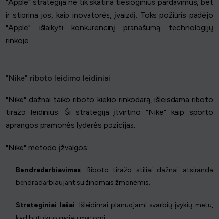
"Apple" strategija ne tik skatina tiesioginius pardavimus, bet
ir stiprina jos, kaip inovatorės, įvaizdį. Toks požiūris padėjo
"Apple" išlaikyti konkurencinį pranašumą technologijų
rinkoje.
"Nike" riboto leidimo leidiniai
"Nike" dažnai taiko riboto kiekio rinkodarą, išleisdama riboto
tiražo leidinius. Ši strategija įtvirtino "Nike" kaip sporto
aprangos pramonės lyderės pozicijas.
"Nike" metodo įžvalgos:
Bendradarbiavimas
: Riboto tiražo stiliai dažnai atsiranda
bendradarbiaujant su žinomais žmonėmis.
Strateginiai lašai
: Išleidimai planuojami svarbių įvykių metu,
kad būtų kuo geriau matomi.