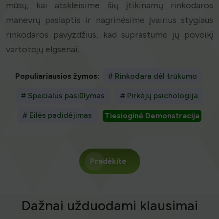
mūsų, kai atskleisime šių įtikinamų rinkodaros
manevrų paslaptis ir nagrinėsime įvairius stygiaus
rinkodaros pavyzdžius, kad suprastume jų poveikį
vartotojų elgsenai.
Populiariausios žymos:
# Rinkodara dėl trūkumo
# Specialus pasiūlymas
# Pirkėjų psichologija
# Eilės padidėjimas
Tiesioginė Demonstracija
Pradėkite
Dažnai užduodami klausimai