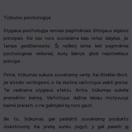
Trūkumo psichologija
Stygiaus psichologija remiasi pagrindiniais žmogaus elgesio
principais. Kai kas nors suvokiama kaip retas dalykas, jis
tampa geidžiamesnis. Šį reiškinį lemia keli pagrindiniai
psichologiniai veiksniai, kurių šaknys glūdi nepritekliaus
principe .
Pirma, trūkumas sukuria
suvokiamą vertę
. Kai ištekliai riboti,
jie atrodo vertingesni, o tai skatina vartotojus veikti greitai.
Tai vadinama stygiaus efektu. Antra, trūkumas sukelia
praradimo baimę
. Vartotojus dažnai labiau motyvuoja
baimė prarasti, o ne galimybė ką nors gauti.
Be to, trūkumas gali padidinti
suvokiamą
produkto
išskirtinumą
. Kai prekę sunku įsigyti, ji gali pakelti ją