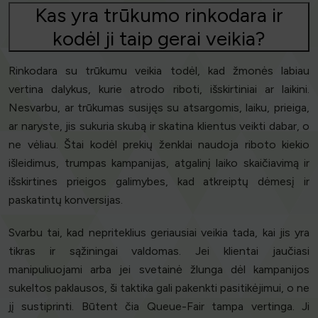
Kas yra trūkumo rinkodara ir
kodėl ji taip gerai veikia?
Rinkodara su trūkumu veikia todėl, kad žmonės labiau
vertina dalykus, kurie atrodo riboti, išskirtiniai ar laikini.
Nesvarbu, ar trūkumas susijęs su atsargomis, laiku, prieiga,
ar naryste, jis sukuria skubą ir skatina klientus veikti dabar, o
ne vėliau. Štai kodėl prekių ženklai naudoja riboto kiekio
išleidimus, trumpas kampanijas, atgalinį laiko skaičiavimą ir
išskirtines prieigos galimybes, kad atkreiptų dėmesį ir
paskatintų konversijas.
Svarbu tai, kad nepriteklius geriausiai veikia tada, kai jis yra
tikras ir sąžiningai valdomas. Jei klientai jaučiasi
manipuliuojami arba jei svetainė žlunga dėl kampanijos
sukeltos paklausos, ši taktika gali pakenkti pasitikėjimui, o ne
jį sustiprinti. Būtent čia Queue-Fair tampa vertinga. Ji