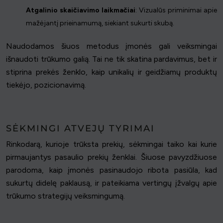
Atgalinio skaičiavimo laikmačiai
: Vizualūs priminimai apie
mažėjantį prieinamumą, siekiant sukurti skubą.
Naudodamos šiuos metodus įmonės gali veiksmingai
išnaudoti trūkumo galią. Tai ne tik skatina pardavimus, bet ir
stiprina prekės ženklo, kaip unikalių ir geidžiamų produktų
tiekėjo, pozicionavimą.
SĖKMINGI ATVEJŲ TYRIMAI
Rinkodarą, kurioje trūksta prekių, sėkmingai taiko kai kurie
pirmaujantys pasaulio prekių ženklai. Šiuose pavyzdžiuose
parodoma, kaip įmonės pasinaudojo ribota pasiūla, kad
sukurtų didelę paklausą, ir pateikiama vertingų įžvalgų apie
trūkumo strategijų veiksmingumą.