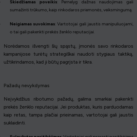
Skiedžiamas poveikis
: Pernelyg dažnas naudojimas gali
sumažinti trūkumo, kaip rinkodaros priemonės, veiksmingumą.
Neigiamas suvokimas
: Vartotojai gali jaustis manipuliuojami,
o tai gali pakenkti prekės ženklo reputacijai.
Norėdamos išvengti šių spąstų, įmonės savo rinkodaros
kampanijose turėtų strategiškai naudoti stygiaus taktiką,
užtikrindamos, kad ji būtų pagrįsta ir tikra.
Pažadų nevykdymas
Neįvykdžius ribotumo pažadų, galima smarkiai pakenkti
prekės ženklo reputacijai. Jei produktas, kuris parduodamas
kaip retas, tampa plačiai prieinamas, vartotojai gali jaustis
suklaidinti.
Sulaužytas pasitikėjimas
: Vartotojai gali prarasti pasitikėjimą