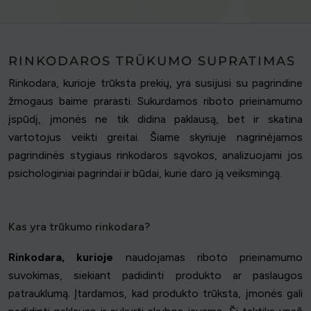
RINKODAROS TRŪKUMO SUPRATIMAS
Rinkodara, kurioje trūksta prekių, yra susijusi su pagrindine
žmogaus baime prarasti. Sukurdamos riboto prieinamumo
įspūdį, įmonės ne tik didina paklausą, bet ir skatina
vartotojus veikti greitai. Šiame skyriuje nagrinėjamos
pagrindinės stygiaus rinkodaros sąvokos, analizuojami jos
psichologiniai pagrindai ir būdai, kurie daro ją veiksmingą.
Kas yra trūkumo rinkodara?
Rinkodara, kurioje
naudojamas riboto prieinamumo
suvokimas, siekiant padidinti produkto ar paslaugos
patrauklumą. Įtardamos, kad produkto trūksta, įmonės gali