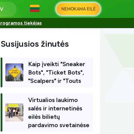
NEMOKAMA EILĖ
programos tiekėjas
Susijusios žinutės
Kaip įveikti "Sneaker
Bots", "Ticket Bots",
"Scalpers" ir "Touts
Virtualios laukimo
salės ir internetinės
eilės bilietų
pardavimo svetainėse