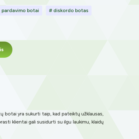
tų pardavimo botai
# diskordo botas
is
etų botai yra sukurti taip, kad pateiktų užklausas,
sti klientai gali susidurti su ilgu laukimu, klaidų