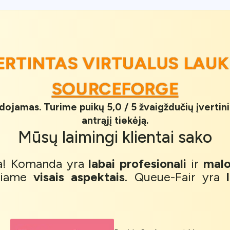
VERTINTAS VIRTUALUS LAUK
SOURCEFORGE
udojamas. Turime puikų 5,0 / 5 žvaigždučių įvertin
antrąjį tiekėją.
Mūsų
laimingi klientai
sako
ga! Komanda yra
labai profesionali
ir
malo
ariame
visais aspektais
. Queue-Fair yra