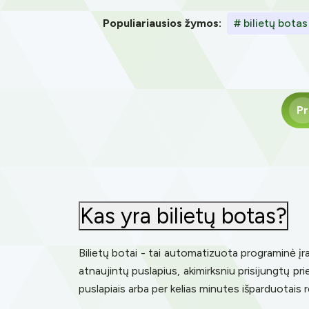
Populiariausios žymos:
# bilietų botas
Pr
Kas yra bilietų botas?
Bilietų botai - tai automatizuota programinė įrang
atnaujintų puslapius, akimirksniu prisijungtų prie
puslapiais arba per kelias minutes išparduotais r