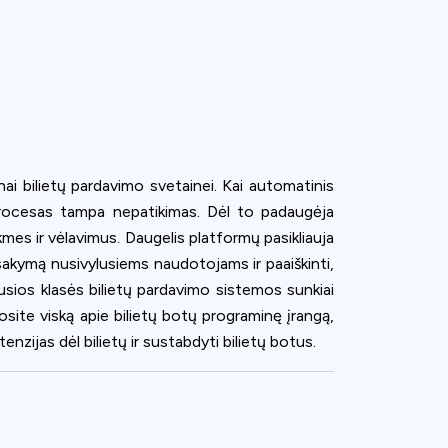
nai bilietų pardavimo svetainei. Kai automatinis
mo procesas tampa nepatikimas. Dėl to padaugėja
mes ir vėlavimus. Daugelis platformų pasikliauja
sakymą nusivylusiems naudotojams ir paaiškinti,
usios klasės bilietų pardavimo sistemos sunkiai
nosite viską apie bilietų botų programinę įrangą,
enzijas dėl bilietų ir sustabdyti bilietų botus.