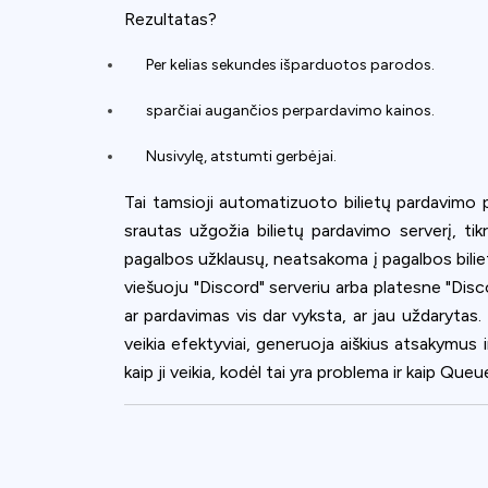
Rezultatas?
Per kelias sekundes išparduotos parodos.
sparčiai augančios perpardavimo kainos.
Nusivylę, atstumti gerbėjai.
Tai tamsioji automatizuoto bilietų pardavimo pu
srautas užgožia bilietų pardavimo serverį, tik
pagalbos užklausų, neatsakoma į pagalbos biliet
viešuoju "Discord" serveriu arba platesne "Dis
ar pardavimas vis dar vyksta, ar jau uždarytas
veikia efektyviai, generuoja aiškius atsakymus i
kaip ji veikia, kodėl tai yra problema ir kaip Que