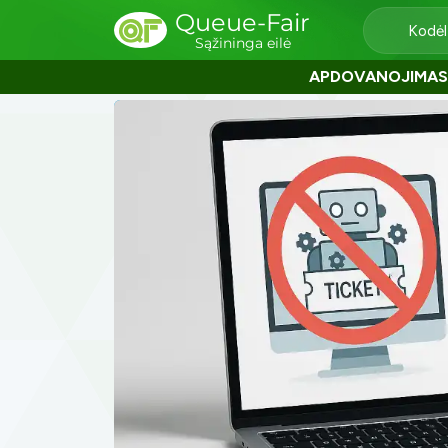
Queue-Fair
Kodėl
Sąžininga eilė
APDOVANOJIMAS