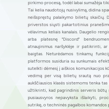
pirkimo procesą, todėl labai sumažėja tikim
Tai kelia naudotojų nusivylimą, didina s
neišspręstų palaikymo bilietų skaičių.
priverstos siųsti pakartotinius pranešimu
vėlavimus keliais kanalais. Daugelio rengin
arba platesnę "Discord" bendruomen
atnaujinimus naršyklėje ir patikrinti, a
baigtas. Neturėdamos tinkamų funkcijų
platformos susiduria su sunkumais efekty
sutelkti dėmesį į aiškios komunikacijos 
vedimą per visą bilietų srautą nuo pr
aukščiausios klasės sistemoms tenka tas pa
užtikrinti, kad pagrindinis serveris būtų 
pusiausvyros nepavyksta išlaikyti, proc
sutrikę, o techninės pagalbos komandos 