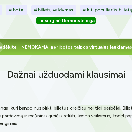
# botai
# bilietų valdymas
# kiti populiarūs bilie
Tiesioginė Demonstracija
adėkite
- NEMOKAMAI neribotos talpos virtualus laukiamas
Dažnai užduodami klausimai
a, kuri bando nusipirkti bilietus greičiau nei tikri gerbėjai. Bili
 pardavimų ir mašininiu greičiu atliktų kasos veiksmus, todėl papra
enginiais.