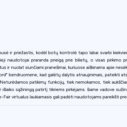
sė ir priežastis, kodėl botų kontrolė tapo labai svarbi kiekvie
rieji naudotojai praranda prieigą prie bilietų, o visas pirki
us ir nuolat siunčiami pranešimai, kuriuose aiškinama apie nesėk
cord" bendruomene, kad galėtų dalytis atnaujinimais, pateikti at
. Neturėdamos patikimų funkcijų, tiek nemokamos, tiek aukščia
r išlaiko sąžiningą patirtį tikriems pirkėjams. šiame vadove suži
ue-Fair virtualus laukiamasis gali padėti naudotojams pareikšti pret