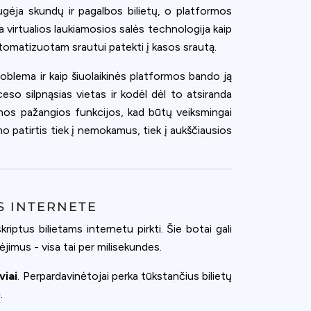
ugėja skundų ir pagalbos bilietų, o platformos
ia virtualios laukiamosios salės technologija kaip
tomatizuotam srautui patekti į kasos srautą.
roblema ir kaip šiuolaikinės platformos bando ją
ceso silpnąsias vietas ir kodėl dėl to atsiranda
jamos pažangios funkcijos, kad būtų veiksmingai
o patirtis tiek į nemokamus, tiek į aukščiausios
AS INTERNETE
iptus bilietams internetu pirkti. Šie botai gali
imus - visa tai per milisekundes.
viai
. Perpardavinėtojai perka tūkstančius bilietų
.