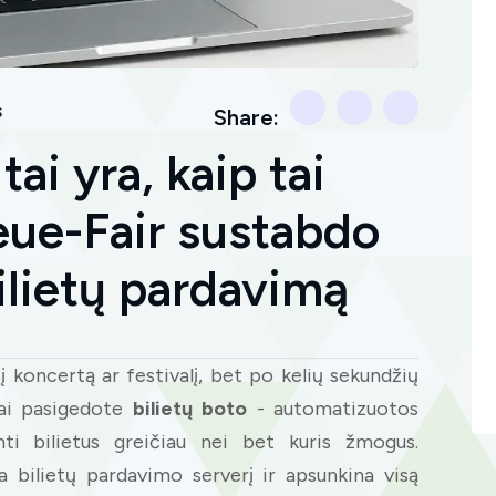
s
Share:
tai yra, kaip tai
ueue-Fair sustabdo
ilietų pardavimą
į koncertą ar festivalį, bet po kelių sekundžių
siai pasigedote
bilietų boto
- automatizuotos
nti bilietus greičiau nei bet kuris žmogus.
a bilietų pardavimo serverį ir apsunkina visą