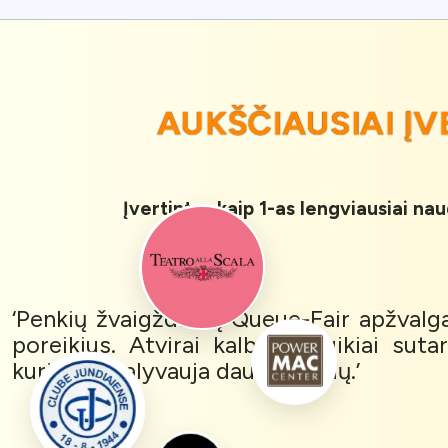
AUKŠČIAUSIAI Į
Įvertintas kaip 1-as lengviausiai na
‘Penkių žvaigždučių Queue-Fair apžval
poreikius. Atvirai kalbant, puikiai sut
kuriuose dalyvauja daug dalyvių.’