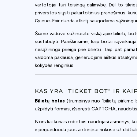
accept all c
vartotojai turi teisingą galimybę. Dėl to tik
priverstos siųsti pakartotinius pranešimus, kuriu
Queue-Fair duoda atkirtį saugodama sąžiningumą
Šiame vadove sužinosite viską apie bilietų botų
sustabdyti. Paaiškinsime, kaip botai sąveikauja
nesąžininga prieiga prie bilietų. Taip pat pam
valdoma paklausa, generuojami aiškūs atsakymai 
kokybės renginius.
KAS YRA "TICKET BOT" IR KA
Bilietų botas
(trumpinys nuo "bilietų pirkimo b
užpildyti formas, išspręsti CAPTCHA, naudotis 
Nors kai kuriais robotais naudojasi asmenys, ku
ir perparduoda juos antrinėse rinkose už didžiul