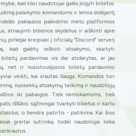
ybė, kad tikri naudotojai galės įsigyti bilietus.
paudimą palaikymo komandoms ir lemia didėjantį
 Didelės paklausos paleidimo metu platformos
s, atnaujinti būsenos skydelius ir aiškinti apie
ių pirkėjai kreipiasi į oficialų "Discord" serverį
ę, kad galėtų ieškoti atsakymo, skaityti
r bilietų pardavimas vis dar atidarytas, ar jau
, net ir nusistovėjusios bilietų pardavimo
viai veikti, kai srautas išauga. Komandos turi
kūrimą, nuoseklių atsakymų teikimą ir naudotojų
adžios iki pabaigos. Tiek nemokamoms, tiek
ts iššūkis: sąžiningai tvarkyti bilietus ir kartu
stabilus, o bendra patirtis - patikima. Kai šios
esas greitai sutrinka, todėl naudotojai lieka
perkrautos.