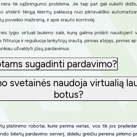
 nėra tik sąžiningumo problema. Jie taip pat gali sukelti didžiu
kdo atskirti tikrąją klientų paklausą nuo piktavališko automat
tų poveikio mažinimą, ir apie srauto kontrolę.
s lygio virtuali laukimo salė, kurią galima pridėti naudojant
 filtruoja ir reguliuoja lankytojų srautą, pirmas atėjęs, pirmas ap
sunkiau užvaldyti jūsų pardavimus.
obotams sugadinti pardavimo?
o svetainės naudoja virtualią lau
botus?
Privacy
etų platinimo robotai, kurie perima vietas, vos tik jos praded
om uses cookies to provide content and improve your experi
bilietų pardavimo serverį, dideliu greičiu pereina pirkimo proce