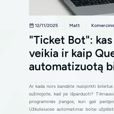
12/11/2025
Matt
Komercini
"Ticket Bot": kas 
veikia ir kaip Q
automatizuotą b
Ar kada nors bandėte nusipirkti bilietus 
sužinojote, kad jie išparduoti? Tikriau
programinės įrangos, kuri gali parūpi
Užkulisiuose automatiniai botai užplūst