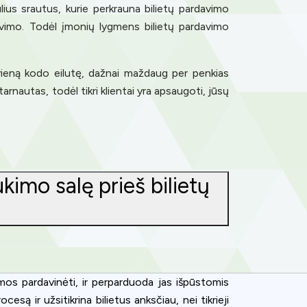
lius srautus, kurie perkrauna bilietų pardavimo
izavimo. Todėl įmonių lygmens bilietų pardavimo
 vieną kodo eilutę, dažnai maždaug per penkias
tarnautas, todėl tikri klientai yra apsaugoti, jūsų
kimo salę prieš bilietų
amos pardavinėti, ir perparduoda jas išpūstomis
ence. You can
są ir užsitikrina bilietus anksčiau, nei tikrieji