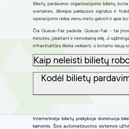
Bilietų pardavimo organizacijoms bilietų botai
svetaines, iškreipia paklausos signalus ir tru
operacijoms reikia vienu metu galvoti ir apie bo
Čia Queue-Fair padeda. Queue-Fair - tai įmonė
minutes, įskaitant ir nemokamą eilę. Ji sąžiningai
infrastruktūra išlieka veikianti, o botams daug 
Kaip neleisti bilietų r
Kodėl bilietų pardavim
Cookies & 
Internetinėje bilietų prekyboje dominuoja bili
Queue-Fair.c
kainomis. Šios automatizuotos sistemos užtvindo 