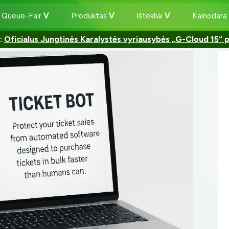
 Queue-Fair
Produktas
Ištekliai
Kainodara
:
Oficialus Jungtinės Karalystės vyriausybės „G-Cloud 15“ 