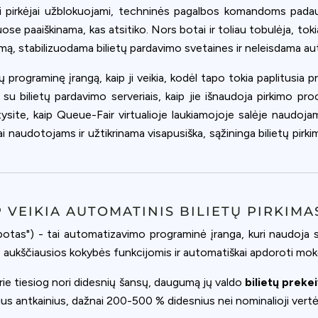
ookie usage or use settings to manage categories individually.
rieji pirkėjai užblokuojami, techninės pagalbos komandoms pada
ose paaiškinama, kas atsitiko. Nors botai ir toliau tobulėja, tok
Settings
Accept
, stabilizuodama bilietų pardavimo svetaines ir neleisdama au
 programinę įrangą, kaip ji veikia, kodėl tapo tokia paplitusia p
 su bilietų pardavimo serveriais, kaip jie išnaudoja pirkimo pro
atysite, kaip Queue-Fair virtualioje laukiamojoje salėje naudo
naudotojams ir užtikrinama visapusiška, sąžininga bilietų pirkim
IP VEIKIA AUTOMATINIS BILIETŲ PIRKIM
otas") - tai automatizavimo programinė įranga, kuri naudoja skr
aukščiausios kokybės funkcijomis ir automatiškai apdoroti mokėj
rie tiesiog nori didesnių šansų, daugumą jų valdo
bilietų prekei
ius antkainius, dažnai 200-500 % didesnius nei nominalioji vertė