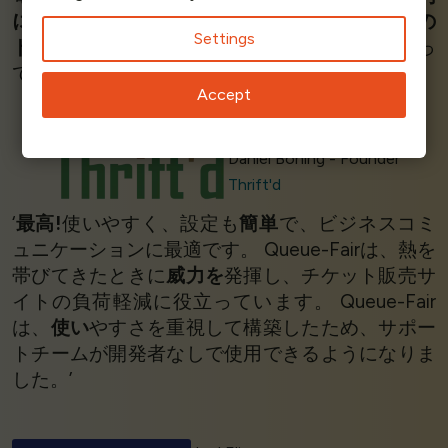
に問題を解決
してくれました！彼らは
私たちの
Settings
ドロップを保存
し、非常に迅速にすべてを行っ
てくれました！’
Accept
Daniel Böning - Founder
Thrift'd
‘
最高!
使いやすく、設定も
簡単
で、ビジネスコミ
ュニケーションに最適です。 Queue-Fairは、熱を
帯びてきたときに
威力を
発揮し、チケット販売サ
イトの負荷軽減に役立っています。 Queue-Fair
は、
使い
やすさを重視して構築したため、サポー
トチームが開発者なしで使用できるようになりま
した。’