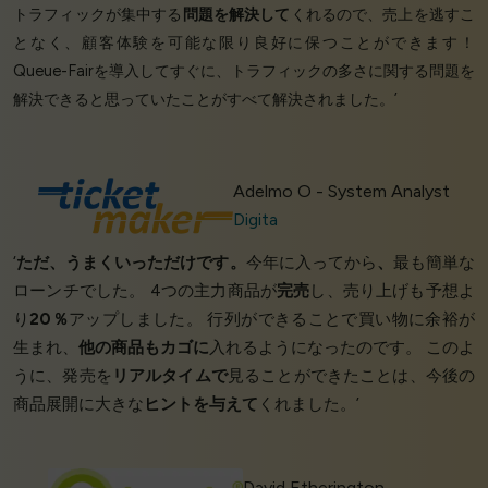
トラフィックが集中する
問題を解決して
くれるので、売上を逃すこ
となく、顧客体験を可能な限り良好に保つことができます！
Queue-Fairを導入してすぐに、トラフィックの多さに関する問題を
解決できると思っていたことがすべて解決されました。’
Adelmo O - System Analyst
Digita
‘
ただ、うまくいっただけです。
今年に入ってから
、
最も簡単な
ローンチでした。 4つの主力商品が
完売
し、売り上げも予想よ
り
20％
アップしました。 行列ができることで買い物に余裕が
生まれ、
他の商品もカゴに
入れるようになったのです。 このよ
うに、発売を
リアルタイムで
見ることができたことは、今後の
商品展開に大きな
ヒントを与えて
くれました。’
David Etherington