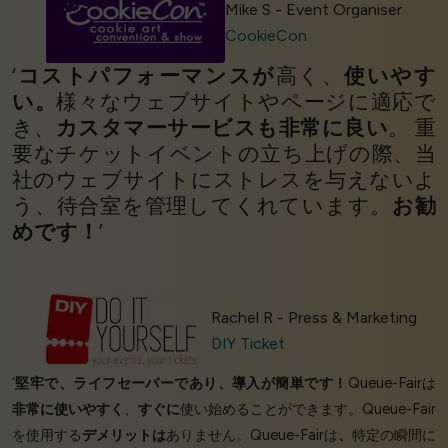
Mike S - Event Organiser
CookieCon
‘
コストパフォーマンスが
高く、
使いやす
い。
様々なウェブサイトやページに適応で
き、
カスタマーサービスも非常に良い
。 重
要なチケットイベントの立ち上げの際、当
社のウェブサイトにストレスを与えないよ
う、待合室を管理してくれています。
お勧
めです！
’
Rachel R - Press & Marketing
DIY Ticket
‘
堅牢で、ライフセーバーであり、導入が簡単です！
Queue-Fairは
非常に使いやすく
、
すぐに
使い始めることができます。Queue-Fair
を使用する
デメリットは
ありません。Queue-Fairは
、
特定の瞬間に