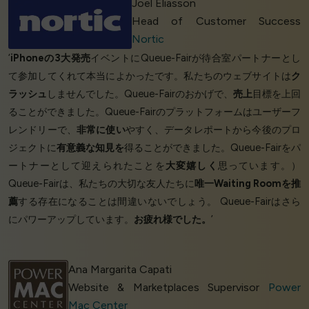
Joel Eliasson
Head of Customer Success
Nortic
‘
iPhoneの3大発売
イベントにQueue-Fairが待合室パートナーとし
て参加してくれて本当によかったです。私たちのウェブサイトは
ク
ラッシュ
しませんでした。Queue-Fairのおかげで、
売上
目標を上回
ることができました。Queue-Fairのプラットフォームはユーザーフ
レンドリーで、
非常に使い
やすく、データレポートから今後のプロ
ジェクトに
有意義な知見を
得ることができました。Queue-Fairをパ
ートナーとして迎えられたことを
大変嬉しく
思っています。）
Queue-Fairは、私たちの大切な友人たちに
唯一Waiting Roomを推
薦
する存在になることは間違いないでしょう。 Queue-Fairはさら
にパワーアップしています。
お疲れ様でした。
’
Ana Margarita Capati
Website & Marketplaces Supervisor
Power
Mac Center