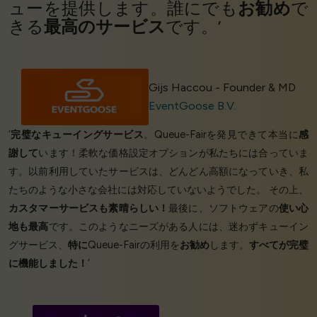
ューを提供します。誰にでも
お勧め
で
きる
最高のサービス
です。’
Gijs Haccou - Founder & MD
EventGoose B.V.
‘
完璧なキューイングサービス
。Queue-Fairを発見できて本当に
感
謝して
います！柔軟な価格設定オプションが私たちには合っていま
す。以前利用していたサービスは、どんどん高額になっていき、私
たちのような小さな会社には対応していないようでした。 その上、
カスタマーサービスも素晴らしい！
最後に、ソフトウェアの
使い心
地も最高
です。このようなニーズがある人には、迷わずキューイン
グサービス、
特に
Queue-Fairの利用を
お勧め
します。
すべてが完璧
に機能しました！
’