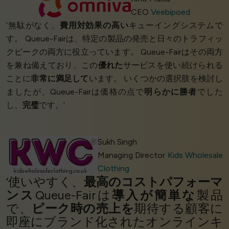
CEO
Veebipoed
‘無駄がなく、
費用対効果の高い
キューイングシステムで
す。 Queue-Fairは、特定の製品の発売と日々のトラフィッ
クピークの両方に役立っています。 Queue-Fairはその両方
を兼ね備えており、この
優れた
サービスを使い続けられる
ことに
非常に満足して
います。 いくつかの選択肢を検討し
ましたが、Queue-Fairは価格の点で
明らかに勝者
でした
し、
完璧
です。’
Sukh Singh
Managing Director
Kids Wholesale
Clothing
‘使いやすく、
最高のコストパフォーマ
ンス
Queue-Fairは
導入が簡単な
製品
で、
ピーク時の売上を
期待する顧客に
即座にブランド化されたオンラインキ