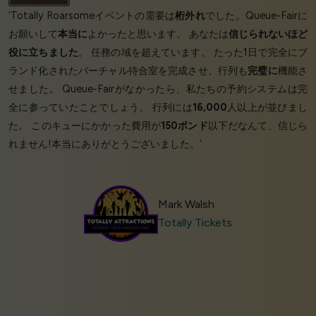
‘Totally Roarsomeイベントの需要は
桁外れ
でした。Queue-Fairに
お願いして
本当に
よかったと思います。 あなたは
信じられないほど
役に立ちました
。 任務の域を超えています。 たった1日で完全にブ
ランド化されたバーチャル待合室を完成させ、行列も
完璧に
機能さ
せました。 Queue-Fairがなかったら、私たちの予約システムは完
全に参っていたことでしょう。 行列には
16,000
人以上が並びまし
た。 このキューにかかった費用が
150ポンド
以下だなんて、信じら
れません!本当にありがとうございました。’
Mark Walsh
Totally Tickets