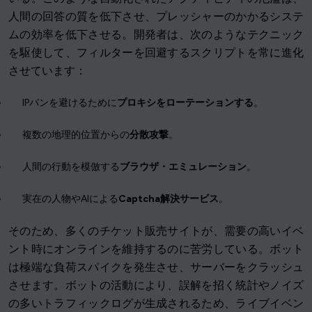
人間の回答の質を低下させ、プレッシャーのかかるシステ
ムの効率を低下させる。開発者は、次のようなテクニック
を駆使して、フィルターを回避するスクリプトを常に進化
させています：
IPバンを避けるために
プロキシをローテーションする
。
複数の地理的位置からの
分散攻撃
。
人間の行動を模倣する
ブラウザ・エミュレーション
。
実在の人物やAIによる
Captcha解決サービス
。
そのため、多くのチケット販売サイトが、需要の高いイベ
ント時にオンラインを維持するのに苦労している。ボット
は極端な負荷スパイクを発生させ、サーバーをクラッシュ
させます。ボットの活動により、誤解を招く統計やノイズ
の多いトラフィックログが生成されるため、ライブイベン