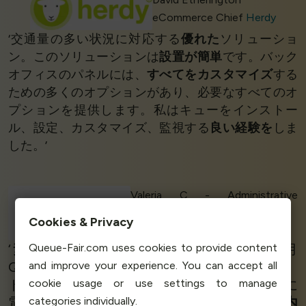
eCommerce Chief
Herdy
‘交通量の多い状況に対応する
優れた
ソリューショ
ン。このソリューションは
設置が簡単
です。バック
オフィスのパネルには、
すべてをカスタマイズ
する
ための多くのオプションがあり、必要なすべてのオ
プションを提供します。私はキューをインストー
ル、設定、カスタマイズ、監視する
良い経験を
しま
した。’
Valeria C - Administrative
Manager
Cookies & Privacy
Melissatani Beauty
Queue-Fair.com uses cookies to provide content
‘
素晴らしいサービスです。
私たちは毎月
and improve your experience. You can accept all
Queue-Fairを利用しています。日曜日の夕方、
cookie usage or use settings to manage
ドロップをすることになったのでQueue-Fairに
categories individually.
電話しました。彼らはすぐに応答し、
5分以内