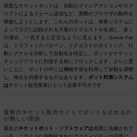
高度なチケットボットは、自動ログインアクションやスク
リプトによるフォーム送信など、実際のブラウザの動作を
模倣しようとします。これらのボットは、発券システムに
よってログに記録される大量のリクエストを生成し、多く
の場合、一見すると正当なように見えます。Queue-Fair
は、トラフィックパターン、リクエストのタイミング、行
動シグナルを分析して自動化を特定し、ボットがチケット
チェックアウトに到達する前にブロックします。さらに悪
いことに、ボットの中には機械学習を利用して挙動を調整
し、検出を回避するものもあります。
ボット対策システム
は
チケット販売業者にとって必要不可欠です。
最新のチケット販売サイトでボットを止めるの
が難しい理由
最近の
チケットボット・ソフトウェアは
高度に洗練されて
いる。このような自動化されたアクティビティの氾濫は、