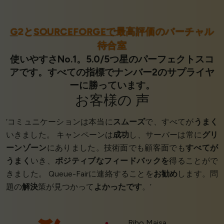
G
2と
SOURCEFORGEで
最高評価のバーチャル
待合室
使いやすさNo.1。5.0/5つ星のパーフェクトスコ
アです。すべての指標でナンバー2のサプライヤ
ーに勝っています。
お客様の
声
‘コミュニケーションは本当に
スムーズ
で、すべてが
うまく
いきました。 キャンペーンは
成功
し、サーバーは常に
グリ
ーンゾーン
にありました。技術面でも顧客面でも
すべてが
うまく
いき、
ポジティブなフィードバックを
得ることがで
きました。 Queue-Fairに連絡することを
お勧め
します。問
題の
解決
策が見つかって
よかったです
。’
Riho Maisa