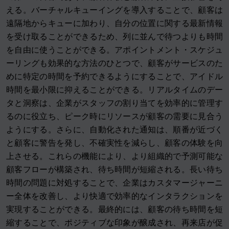
える。バーチャルキューイングを導入することで、顧客は
遠隔地からキューに加わり、自分の位置に関する最新情報
を受け取ることができるため、列に並んで待つよりも時間
を自由に使うことができる。アポイントメント・スケジュ
ーリングも効果的な方法のひとつで、顧客がサービスのた
めに特定の時間を予約できるようにすることで、アイドル
時間を最小限に抑えることができる。リアルタイムのデー
タと洞察は、企業がスタッフの割り当てを効率的に管理す
るのに役立ち、ピーク時にリソースが顧客の需要に見合う
ようにする。さらに、自動化された通知は、順番が近づく
と顧客に警告を発し、不確実性を減らし、顧客の体験を向
上させる。これらの機能により、より組織的で予測可能な
顧客フローが構築され、待ち時間が短縮される。長い待ち
時間の問題に対処することで、企業はカスタマージャーニ
ー全体を改善し、より快適で効率的なインタラクションを
実現することができる。最終的には、顧客の待ち時間を短
縮することで、ポジティブな印象が醸成され、再来店が促