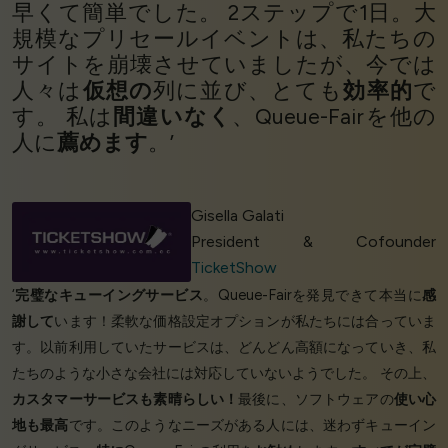
早くて簡単でした。 2ステップで1日。大
規模なプリセールイベントは、私たちの
サイトを崩壊させていましたが、今では
人々は
仮想の
列に並び、とても
効率的
で
す。 私は
間違いなく
、Queue-Fairを他の
人に
薦めます
。’
Gisella Galati
President & Cofounder
TicketShow
‘
完璧なキューイングサービス
。Queue-Fairを発見できて本当に
感
謝して
います！柔軟な価格設定オプションが私たちには合っていま
す。以前利用していたサービスは、どんどん高額になっていき、私
たちのような小さな会社には対応していないようでした。 その上、
カスタマーサービスも素晴らしい！
最後に、ソフトウェアの
使い心
地も最高
です。このようなニーズがある人には、迷わずキューイン