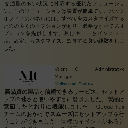
‘交通量の多い状況に対応する
優れた
ソリューショ
ン。このソリューションは
設置が簡単
です。バック
オフィスのパネルには、
すべてをカスタマイズ
する
ための多くのオプションがあり、必要なすべてのオ
プションを提供します。私はキューをインストー
ル、設定、カスタマイズ、監視する
良い経験を
しま
した。’
Valeria C - Administrative
Manager
Melissatani Beauty
‘
高品質の
製品と
信頼できるサービス
。セットア
ップの
速
さと使い
やす
さに驚きました。製品は
意図したとおりに機能
しました。 Queue-Fair
チームのおかげで
スムーズに
セットアップを行
うことができました。同様のイベントがあると