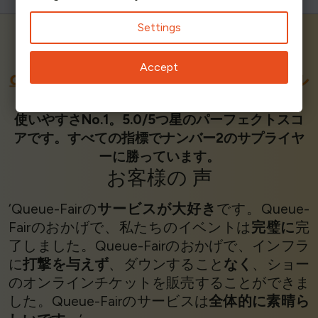
Settings
Accept
G
2と
SOURCEFORGEで
最高評価のバーチャル
待合室
使いやすさNo.1。5.0/5つ星のパーフェクトスコ
アです。すべての指標でナンバー2のサプライヤ
ーに勝っています。
お客様の
声
‘Queue-Fairの
サービスが大好き
です。Queue-
Fairのおかげで、私たちのイベントは
完璧に
完
了しました。Queue-Fairのおかげで、インフラ
に
打撃を与えず
、ダウンすること
なく
、ショー
のオンラインチケットを販売することができま
した。Queue-Fairのサービスは
全体的に素晴ら