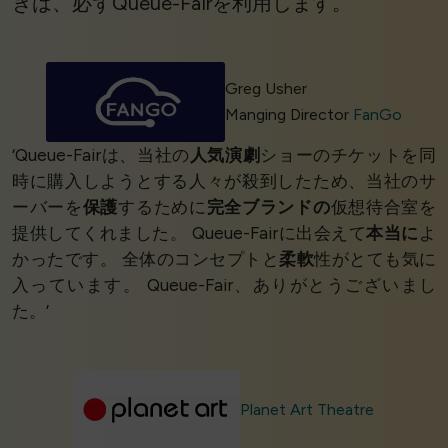
きは、必ずQueue-Fairを利用します。’
Greg Usher
Manging Director
FanGo
‘Queue-Fairは、当社の
人気演劇
ショーのチケットを同
時に購入しようとする人々が殺到したため、当社のサ
ーバーを
保護
するために
完全ブランドの
仮想待合室を
提供してくれました。 Queue-Fairに出会えて
本当に
よ
かったです。 全体のコンセプトと
柔軟
性がとても気に
入っています。 Queue-Fair、ありがとうございまし
た。’
Planet Art Theatre