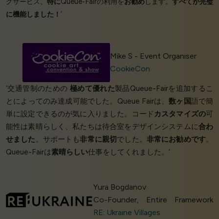
グサービス、
特に
Queue-Fairの利用を
お勧め
します。
すべてが完璧
に機能しました！
’
Mike S - Event Organiser
CookieCon
‘交通管制のための
極めて優れた
製品Queue-Fairを追加するこ
とによってのみ達成可能でした。Queue Fairは、
数ヶ国
語で簡
単に設定できるのが気に入りました。コード
カスタマイズの
可
能性は素晴らしく、私たちは待合室をデザインシステムに
合わ
せました
。サポートも
非常に親切
でした。
非常にお勧めです
。
Queue-Fairは
素晴らしい
仕事をしてくれました。’
Yura Bogdanov
Co-Founder, Entire Framework
RE: Ukraine Villages