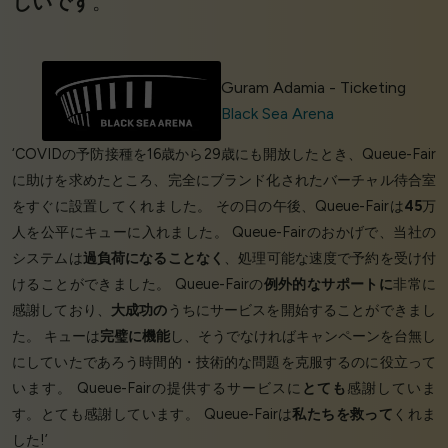
しいです
。’
Guram Adamia - Ticketing
Black Sea Arena
‘COVIDの予防接種を16歳から29歳にも開放したとき、Queue-Fair
に助けを求めたところ、完全にブランド化されたバーチャル待合室
をすぐに設置してくれました。 その日の午後、Queue-Fairは
45
万
人を公平にキューに入れました。 Queue-Fairのおかげで、当社の
システムは
過負荷になることなく
、処理可能な速度で予約を受け付
けることができました。 Queue-Fairの
例外的なサポートに
非常に
感謝しており、
大成功の
うちにサービスを開始することができまし
た。 キューは
完璧に機能
し、そうでなければキャンペーンを台無し
にしていたであろう時間的・技術的な問題を克服するのに役立って
います。 Queue-Fairの提供するサービスに
とても
感謝していま
す。とても感謝しています。 Queue-Fairは
私たちを救って
くれま
した!’