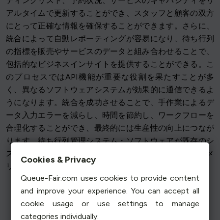
ティングリスト、予約状況、サービスのキャパシティをリ
アルタイムで更新することができ、スタッフと顧客の双方
にとって正確な情報を確保することができます。さらに、
統合によって自動レポーティングが容易になり、待ち行列
の指標を販売やサービスのデータと組み合わせることで、
包括的なビジネスインサイトを提供することができる。こ
のプロセスではAPI機能が重要な役割を果たすことが多
く、異なるソフトウェアシステムが効果的に通信できるよ
うになります。統合を成功させることで、手作業によるデ
ータ入力エラーを減らし、時間を節約し、ワークフローを
合理化することができ、最終的には生産性の向上につなが
ります。待ち行列管理システム・ソフトウェアが既存のシ
ステムとうまく統合できるようにすることは、潜在的なメ
Cookies & Privacy
リットを最大化するために不可欠です。
Queue-Fair.com uses cookies to provide content
and improve your experience. You can accept all
cookie usage or use settings to manage
categories individually.