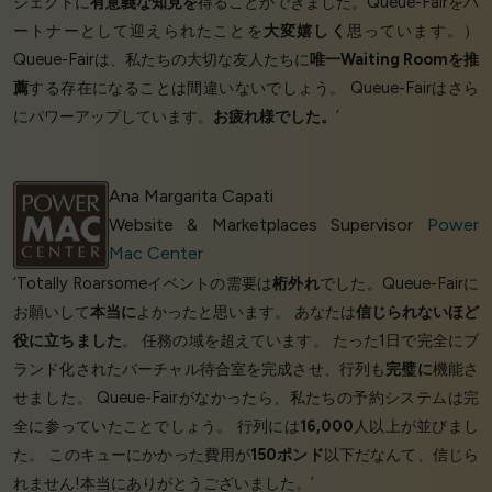
ジェクトに
有意義な知見を
得ることができました。Queue-Fairをパ
ートナーとして迎えられたことを
大変嬉しく
思っています。）
Queue-Fairは、私たちの大切な友人たちに
唯一Waiting Roomを推
薦
する存在になることは間違いないでしょう。 Queue-Fairはさら
にパワーアップしています。
お疲れ様でした。
’
Ana Margarita Capati
Website & Marketplaces Supervisor
Power
Mac Center
‘Totally Roarsomeイベントの需要は
桁外れ
でした。Queue-Fairに
お願いして
本当に
よかったと思います。 あなたは
信じられないほど
役に立ちました
。 任務の域を超えています。 たった1日で完全にブ
ランド化されたバーチャル待合室を完成させ、行列も
完璧に
機能さ
せました。 Queue-Fairがなかったら、私たちの予約システムは完
全に参っていたことでしょう。 行列には
16,000
人以上が並びまし
た。 このキューにかかった費用が
150ポンド
以下だなんて、信じら
れません!本当にありがとうございました。’