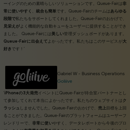
ーイングのための素晴らしいソリューションです。Queue-Fairは
非
常に使いやすく
、
統合も簡単
です。Queue-Fairのチームは
あらゆる
段階で
私たちをサポートしてくれました。Queue-Fairのおかげで、
見栄えが
よく機能的な自動キューをユーザーに提供することができ
ました。 Queue-Fairには
美しい
管理ダッシュボードがあります。
Queue-Fairに出会えて
よかったです。私たちはこのサービスが
大
好き
です！’
Gabriel W - Business Operations
Goliiive
‘
iPhoneの3大発売
イベントにQueue-Fairが待合室パートナーとし
て参加してくれて本当によかったです。私たちのウェブサイトは
ク
ラッシュ
しませんでした。Queue-Fairのおかげで、
売上
目標を上回
ることができました。Queue-Fairのプラットフォームはユーザーフ
レンドリーで、
非常に使い
やすく、データレポートから今後のプロ