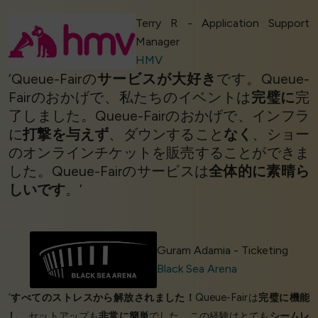
Terry R - Application Support
Manager
HMV
‘Queue-Fairの
サービスが大好き
です。Queue-
Fairのおかげで、私たちのイベントは
完璧に
完
了しました。Queue-Fairのおかげで、インフラ
に
打撃を与えず
、ダウンすること
なく
、ショー
のオンラインチケットを販売することができま
した。Queue-Fairのサービスは
全体的に素晴ら
しいです
。’
Guram Adamia - Ticketing
Black Sea Arena
‘
すべてのストレスから解放されました！
Queue-Fairは
完璧に機能
し
、セットアップも
非常に簡単
でした。この経験はとても
シームレ