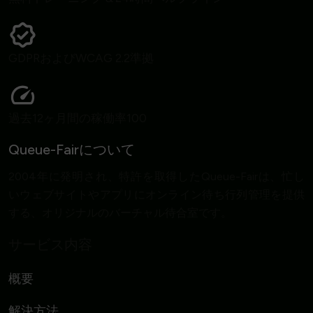
GDPRおよびWCAG 2.2準拠
過去12ヶ月間の稼働率100
Queue-Fairについて
2004年に発明され、特許を取得したQueue-Fairは、忙し
いウェブサイトやアプリにオンライン待ち行列管理を提供
する、オリジナルのバーチャル待合室です。
サービス内容
概要
解決方法