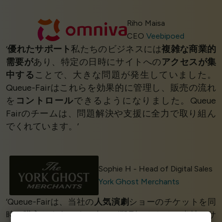
Riho Maisa
CEO
Veebipoed
‘
優れたサポート
私たちのビジネスには
複雑な商業的
需要が
あり、特定の日時にサイトへの
アクセスが集
中する
ことで、大きな問題が発生していました。
Queue-Fairはこれらを効果的に管理し、販売の流れ
を
コントロール
できるようになりました。Queue
Fairのチームは、問題解決や支援に全力で取り組ん
でくれています。’
Cookies & Privacy
Sophie H - Head of Digital Sales
Queue-Fair.com uses cookies to provide content
York Ghost Merchants
and improve your experience. You can accept all
‘Queue-Fairは、当社の
人気演劇
ショーのチケットを同
cookie usage or use settings to manage
時に購入しようとする人々が殺到したため、当社のサ
categories individually.