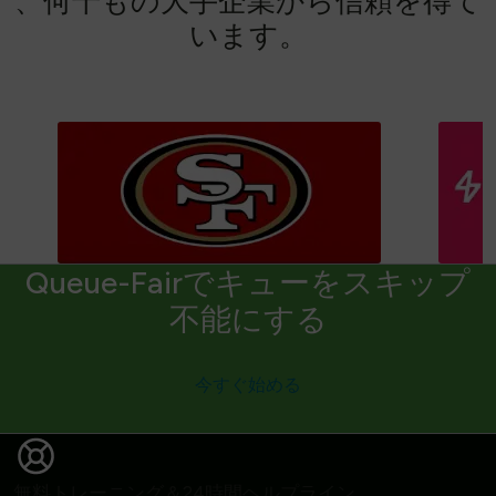
、
何
千
も
の
大
手
企
業
か
ら
信
頼
を
得
て
い
ま
す
。
Queue-Fairでキューをスキップ
不能にする
今すぐ始める
無料トレーニング＆24時間ヘルプライン