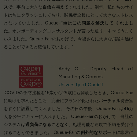
スで
、事前に大きな
自信を与えて
くれました。例年、私たちのサイ
トは常にクラッシュしており、関係者全員にとって大きなストレス
となっていました。Queue-Fairは
この問題を解決して
くれまし
た
。オンボーディングコンサルタントが言った通り、すべてうまく
いきました。Queue-Fairのおかげで、今後さらに大きな飛躍を遂げ
ることができると確信しています。’
Andy C - Deputy Head of
Marketing & Comms
University of Cardiff
‘COVIDの予防接種を16歳から29歳にも開放したとき、Queue-Fair
に助けを求めたところ、完全にブランド化されたバーチャル待合室
をすぐに設置してくれました。 その日の午後、Queue-Fairは
45
万
人を公平にキューに入れました。 Queue-Fairのおかげで、当社の
システムは
過負荷になることなく
、処理可能な速度で予約を受け付
けることができました。 Queue-Fairの
例外的なサポートに
非常に