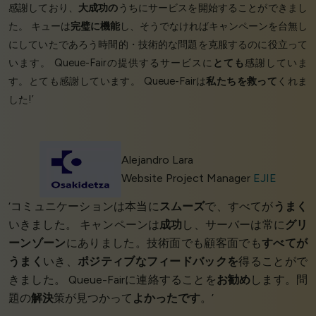
感謝しており、
大成功の
うちにサービスを開始することができまし
た。 キューは
完璧に機能
し、そうでなければキャンペーンを台無し
にしていたであろう時間的・技術的な問題を克服するのに役立って
います。 Queue-Fairの提供するサービスに
とても
感謝していま
す。とても感謝しています。 Queue-Fairは
私たちを救って
くれま
した!’
Alejandro Lara
Website Project Manager
EJIE
‘コミュニケーションは本当に
スムーズ
で、すべてが
うまく
いきました。 キャンペーンは
成功
し、サーバーは常に
グリ
ーンゾーン
にありました。技術面でも顧客面でも
すべてが
うまく
いき、
ポジティブなフィードバックを
得ることがで
きました。 Queue-Fairに連絡することを
お勧め
します。問
題の
解決
策が見つかって
よかったです
。’