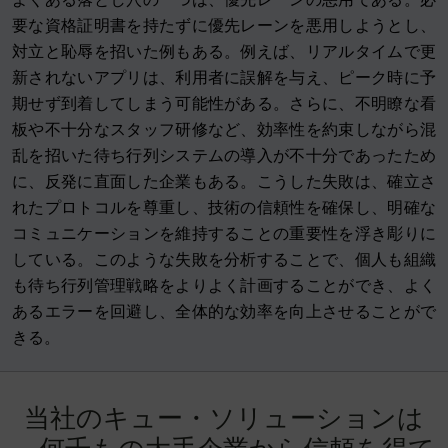
要な資格証明書を持たずに優先レーンを悪用しようとし、
対立と恥辱を招いた例もある。例えば、リアルタイムで更
新されないアプリは、利用者に誤解を与え、ピーク時に予
期せず到着してしまう可能性がある。さらに、不明瞭な看
板や不十分なスタッフ研修など、効率性を約束しながら混
乱を招いた待ち行列システムの導入が不十分であったため
に、反発に直面した企業もある。こうした失敗は、確立さ
れたプロトコルを尊重し、技術の信頼性を確保し、明確な
コミュニケーションを維持することの重要性を浮き彫りに
している。このような失敗を分析することで、個人も組織
も待ち行列管理戦略をよりよく計画することができ、よく
あるエラーを回避し、全体的な効率を向上させることがで
きる。
当
社
の
キ
ュ
ー
・
ソ
リ
ュ
ー
シ
ョ
ン
は