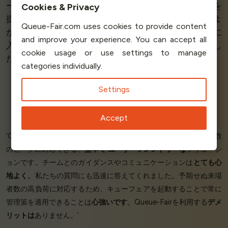
ーバーを
保護
するために
完全ブランドの
仮想待合室を
提供してくれました。 Queue-Fairに出会えて
本当に
よ
Settings
かったです。 全体のコンセプトと
柔軟
性がとても気に
入っています。 Queue-Fair、ありがとうございまし
Accept
た。’
Planet Art Theatre
‘Queue Fairは、予想される来場者数のピークや予期せぬ来場者数
のピークに対応できる、
堅牢で
ユーザーフレンドリーな
ソリューシ
ョンです。チームとのガイダンスやコミュニケーションは
とても心
地よく、
私たちの質問にも迅速に答えてくれました。予期せぬ来場
者数の高負荷に対応するため、キューフェアを起動することで常に
管理策を適用できることは
心強いです
。Queue-Fairを利用する
デメ
リットは
ありません。’