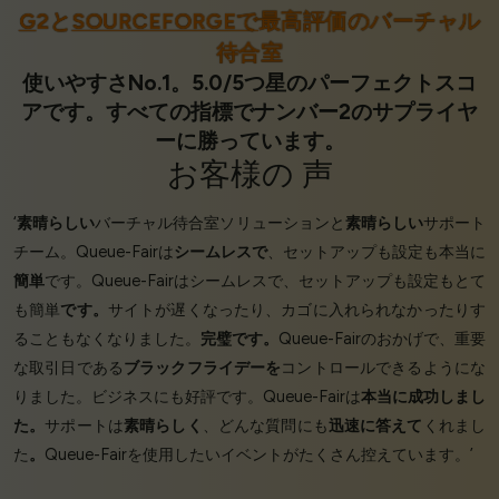
G
2と
SOURCEFORGEで
最高評価のバーチャル
待合室
使いやすさNo.1。5.0/5つ星のパーフェクトスコ
アです。すべての指標でナンバー2のサプライヤ
ーに勝っています。
お客様の
声
‘
素晴らしい
バーチャル待合室ソリューションと
素晴らしい
サポート
チーム。Queue-Fairは
シームレスで
、セットアップも設定も本当に
簡単
です。Queue-Fairはシームレスで、セットアップも設定もとて
も簡単
です。
サイトが遅くなったり、カゴに入れられなかったりす
ることもなくなりました。
完璧です。
Queue-Fairのおかげで、重要
な取引日である
ブラックフライデーを
コントロールできるようにな
りました。ビジネスにも好評です。Queue-Fairは
本当に成功しまし
た。
サポートは
素晴らしく
、どんな質問にも
迅速に答えて
くれまし
た
。
Queue-Fairを使用したいイベントがたくさん控えています。’