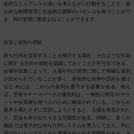
会的なニュアンスの違いを考えながら行動することで、個
人的な時間管理と社会的な調和のバランスを保つことがで
き、列の管理に敬意を払うことができます。
政策と規制の理解
待ち行列を迂回することを検討する場合、そのような行為
に関す る方針や規制を認識しておくことが不可欠である。
会場や企業によって、入場や列の管理に関して明確な規則
が定められていることが多く、潜在的な紛争や罰則を避け
るた めには、これらの規則を遵守する必要がある。例え
ば、空港やテーマパークの優先列は、一般的に特定の チケ
ットや会員権を持つ人のために確保されている。これらの
基準を満たさずに迂回しようとすると、入場を拒否された
り、罰金を科されたりする可能性がある。同様に、多くの
施設では電子的な待ち行列システムを導入しており、列に
並ばないとシステムから退場させられる可能性がある。さ