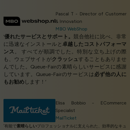
Pascal T - Director of Customer
& Innovation
MBO WebShop
‘
優れたサービスとサポート。
競合他社に比べ、非常
に迅速なインストールと
卓越したコストパフォーマ
ンス
。 すべてが順調でした。特別な立ち上げの際
も、ウェブサイトが
クラッシュ
することもありませ
んでした。Queue-Fairの素晴らしいサービスに感謝
しています。Queue-Fairのサービスは
必ず他の人に
もお勧め
します！’
Elisa Bobbio - ECommerce
Specialist
MailTicket
‘有能で
素晴らしい
プロフェッショナルに支えられた、効率的なキュ