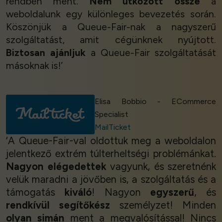
rendben ment.
Nem ütközött össze
a
weboldalunk egy különleges bevezetés során.
Köszönjük a Queue-Fair-nak a nagyszerű
szolgáltatást, amit cégünknek nyújtott.
Biztosan ajánljuk
a Queue-Fair szolgáltatását
másoknak is!’
Elisa Bobbio - ECommerce
Specialist
MailTicket
‘A Queue-Fair-val oldottuk meg a weboldalon
jelentkező extrém túlterheltségi problémánkat.
Nagyon elégedettek
vagyunk, és szeretnénk
velük maradni a jövőben is, a szolgáltatás és a
támogatás
kiváló
! Nagyon
egyszerű
, és
rendkívül segítőkész
személyzet! Minden
olyan simán
ment a megvalósítással! Nincs