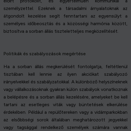
előírt protokollt, és egyértelműen kommunikál a
személyzettel. Ezeknek a társadalmi árnyalatoknak az
átgondolt kezelése segít fenntartani az egyensúlyt a
személyes időbeosztás és a közösségi harmónia között,
biztosítva a sorban állás tiszteletteljes megközelítését.
Politikák és szabályozások megértése
Ha a sorban állás megkerülését fontolgatja, feltétlenül
tisztában kell lennie az ilyen akciókat szabályozó
irányelvekkel és szabályzatokkal. A különböző helyszíneknek
vagy vállalkozásoknak gyakran külön szabályok vonatkoznak
a belépésre és a sorban állás kezelésére, amelyeket be kell
tartani az esetleges viták vagy büntetések elkerülése
érdekében. Például a repülőtereken vagy a vidámparkokban
az elsőbbségi sorok általában meghatározott jegyekkel
vagy tagsággal rendelkező személyek számára vannak