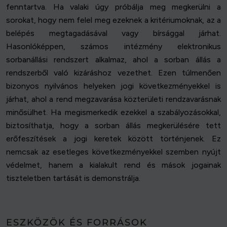
fenntartva. Ha valaki úgy próbálja meg megkerülni a
sorokat, hogy nem felel meg ezeknek a kritériumoknak, az a
belépés megtagadásával vagy bírsággal járhat.
Hasonlóképpen, számos intézmény elektronikus
sorbanállási rendszert alkalmaz, ahol a sorban állás a
rendszerből való kizáráshoz vezethet. Ezen túlmenően
bizonyos nyilvános helyeken jogi következményekkel is
járhat, ahol a rend megzavarása közterületi rendzavarásnak
minősülhet. Ha megismerkedik ezekkel a szabályozásokkal,
biztosíthatja, hogy a sorban állás megkerülésére tett
erőfeszítések a jogi keretek között történjenek. Ez
nemcsak az esetleges következményekkel szemben nyújt
védelmet, hanem a kialakult rend és mások jogainak
tiszteletben tartását is demonstrálja.
ESZKÖZÖK ÉS FORRÁSOK