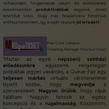
felhasználói forgalmának idejét. Az eszközének
köszönhetően
produktívabbak
vagyunk, mivel
lehetővé teszi, hogy más feladatokra fordítsuk
erőfeszítéseinket, így a saját részünk
jól lefedett
.’
Fran Cora Campos
Ticketing Manager
MasQueTicket
‘Miután az egyik
népszerű színházi
előadásunkra
egyszerre rengetegen
próbáltak jegyet vásárolni, a Queue-Fair egy
teljesen márkás
virtuális váróteremmel
lépett közbe, hogy
megvédje
a
szervereinket.
Nagyon örülök
, hogy rájuk
találtam. Nagyon tetszik az egész
koncepció és a
rugalmasság
. Köszönöm,