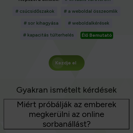
# csúcsidőszakok
# a weboldal összeomlik
# sor kihagyása
# weboldalkérések
# kapacitás túlterhelés
Élő Bemutató
Kezdje el
Gyakran ismételt kérdések
Miért próbálják az emberek
megkerülni az online
sorbanállást?