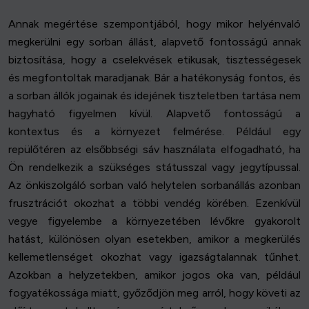
Annak megértése szempontjából, hogy mikor helyénvaló
megkerülni egy sorban állást, alapvető fontosságú annak
biztosítása, hogy a cselekvések etikusak, tisztességesek
és megfontoltak maradjanak. Bár a hatékonyság fontos, és
a sorban állók jogainak és idejének tiszteletben tartása nem
hagyható figyelmen kívül. Alapvető fontosságú a
kontextus és a környezet felmérése. Például egy
repülőtéren az elsőbbségi sáv használata elfogadható, ha
Ön rendelkezik a szükséges státusszal vagy jegytípussal.
Az önkiszolgáló sorban való helytelen sorbanállás azonban
frusztrációt okozhat a többi vendég körében. Ezenkívül
vegye figyelembe a környezetében lévőkre gyakorolt
hatást, különösen olyan esetekben, amikor a megkerülés
kellemetlenséget okozhat vagy igazságtalannak tűnhet.
Azokban a helyzetekben, amikor jogos oka van, például
fogyatékossága miatt, győződjön meg arról, hogy követi az