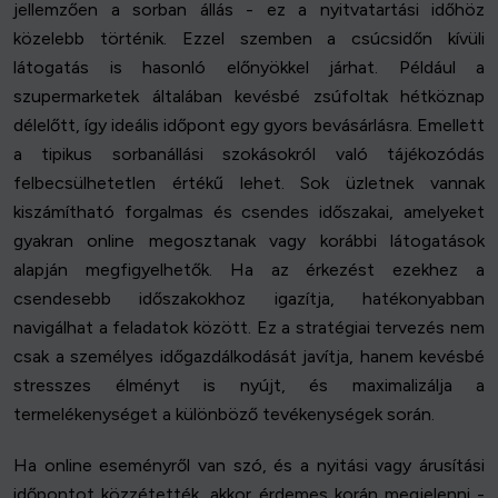
jellemzően a sorban állás - ez a nyitvatartási időhöz
közelebb történik. Ezzel szemben a csúcsidőn kívüli
látogatás is hasonló előnyökkel járhat. Például a
szupermarketek általában kevésbé zsúfoltak hétköznap
délelőtt, így ideális időpont egy gyors bevásárlásra. Emellett
a tipikus sorbanállási szokásokról való tájékozódás
felbecsülhetetlen értékű lehet. Sok üzletnek vannak
kiszámítható forgalmas és csendes időszakai, amelyeket
gyakran online megosztanak vagy korábbi látogatások
alapján megfigyelhetők. Ha az érkezést ezekhez a
csendesebb időszakokhoz igazítja, hatékonyabban
navigálhat a feladatok között. Ez a stratégiai tervezés nem
csak a személyes időgazdálkodását javítja, hanem kevésbé
stresszes élményt is nyújt, és maximalizálja a
termelékenységet a különböző tevékenységek során.
Ha online eseményről van szó, és a nyitási vagy árusítási
időpontot közzétették, akkor érdemes korán megjelenni -