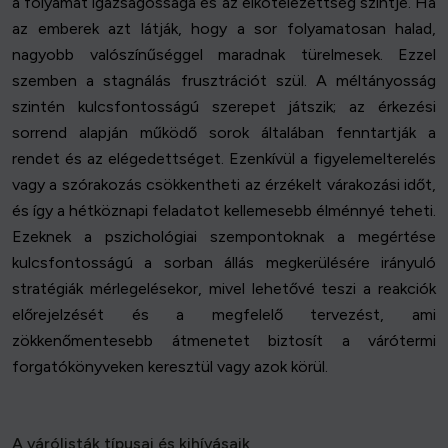
a folyamat igazságossága és az elkötelezettség szintje. Ha
az emberek azt látják, hogy a sor folyamatosan halad,
nagyobb valószínűséggel maradnak türelmesek. Ezzel
szemben a stagnálás frusztrációt szül. A méltányosság
szintén kulcsfontosságú szerepet játszik; az érkezési
sorrend alapján működő sorok általában fenntartják a
rendet és az elégedettséget. Ezenkívül a figyelemelterelés
vagy a szórakozás csökkentheti az érzékelt várakozási időt,
és így a hétköznapi feladatot kellemesebb élménnyé teheti.
Ezeknek a pszichológiai szempontoknak a megértése
kulcsfontosságú a sorban állás megkerülésére irányuló
stratégiák mérlegelésekor, mivel lehetővé teszi a reakciók
előrejelzését és a megfelelő tervezést, ami
zökkenőmentesebb átmenetet biztosít a várótermi
forgatókönyveken keresztül vagy azok körül.
A várólisták típusai és kihívásaik