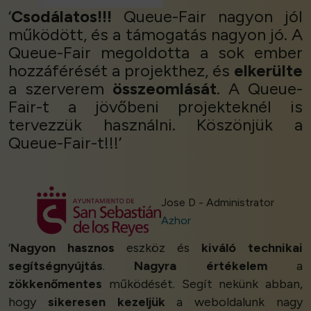
‘
Csodálatos!!!
Queue-Fair nagyon jól
működött, és a támogatás nagyon jó. A
Queue-Fair megoldotta a sok ember
hozzáférését a projekthez, és
elkerülte
a szerverem
összeomlását
. A Queue-
Fair-t a jövőbeni projekteknél is
tervezzük használni. Köszönjük a
Queue-Fair-t!!!’
Jose D - Administrator
Azhor
‘
Nagyon hasznos
eszköz és
kiváló technikai
segítségnyújtás
.
Nagyra értékelem
a
zökkenőmentes
működését. Segít nekünk abban,
hogy
sikeresen kezeljük
a weboldalunk nagy