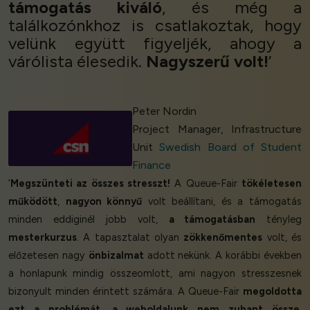
támogatás
kiváló
, és még a
találkozónkhoz is csatlakoztak, hogy
velünk együtt figyeljék, ahogy a
várólista élesedik.
Nagyszerű volt!
’
Peter Nordin
Project Manager, Infrastructure
Unit
Swedish Board of Student
Finance
‘
Megszünteti az összes stresszt!
A Queue-Fair
tökéletesen
működött
,
nagyon könnyű
volt beállítani, és a támogatás
minden eddiginél jobb volt,
a támogatásban
tényleg
mesterkurzus
. A tapasztalat olyan
zökkenőmentes
volt, és
előzetesen nagy
önbizalmat
adott nekünk. A korábbi években
a honlapunk mindig összeomlott, ami nagyon stresszesnek
bizonyult minden érintett számára. A Queue-Fair
megoldotta
ezt a problémát
,
a weboldalunk nem zuhant össze
.