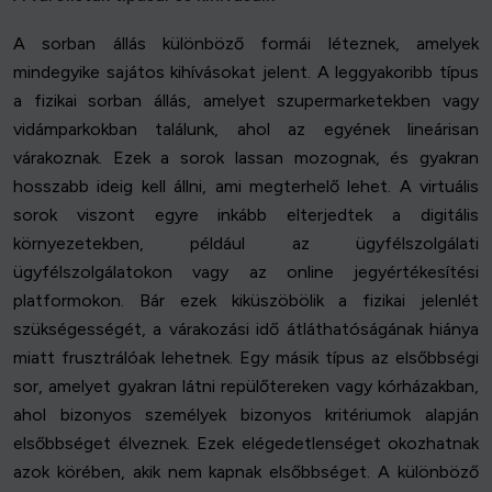
A sorban állás különböző formái léteznek, amelyek
mindegyike sajátos kihívásokat jelent. A leggyakoribb típus
a fizikai sorban állás, amelyet szupermarketekben vagy
vidámparkokban találunk, ahol az egyének lineárisan
várakoznak. Ezek a sorok lassan mozognak, és gyakran
hosszabb ideig kell állni, ami megterhelő lehet. A virtuális
sorok viszont egyre inkább elterjedtek a digitális
környezetekben, például az ügyfélszolgálati
ügyfélszolgálatokon vagy az online jegyértékesítési
platformokon. Bár ezek kiküszöbölik a fizikai jelenlét
szükségességét, a várakozási idő átláthatóságának hiánya
miatt frusztrálóak lehetnek. Egy másik típus az elsőbbségi
sor, amelyet gyakran látni repülőtereken vagy kórházakban,
ahol bizonyos személyek bizonyos kritériumok alapján
elsőbbséget élveznek. Ezek elégedetlenséget okozhatnak
azok körében, akik nem kapnak elsőbbséget. A különböző