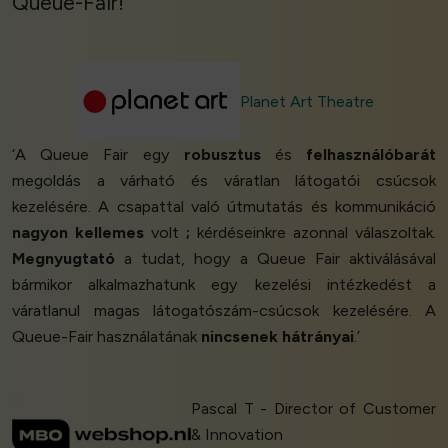
Queue-Fair!’
Planet Art Theatre
‘A Queue Fair egy
robusztus
és
felhasználóbarát
megoldás a várható és váratlan látogatói csúcsok
kezelésére. A csapattal való útmutatás és kommunikáció
nagyon kellemes
volt
;
kérdéseinkre azonnal válaszoltak.
Megnyugtató
a tudat, hogy a Queue Fair aktiválásával
bármikor alkalmazhatunk egy kezelési intézkedést a
váratlanul magas látogatószám-csúcsok kezelésére. A
Queue-Fair használatának
nincsenek hátrányai
.’
Pascal T - Director of Customer
& Innovation