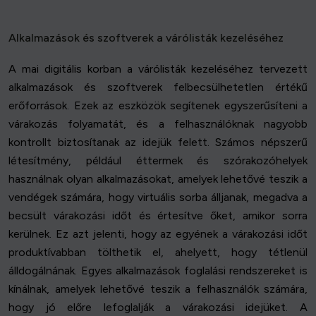
Alkalmazások és szoftverek a várólisták kezeléséhez
A mai digitális korban a várólisták kezeléséhez tervezett
alkalmazások és szoftverek felbecsülhetetlen értékű
erőforrások. Ezek az eszközök segítenek egyszerűsíteni a
várakozás folyamatát, és a felhasználóknak nagyobb
kontrollt biztosítanak az idejük felett. Számos népszerű
létesítmény, például éttermek és szórakozóhelyek
használnak olyan alkalmazásokat, amelyek lehetővé teszik a
vendégek számára, hogy virtuális sorba álljanak, megadva a
becsült várakozási időt és értesítve őket, amikor sorra
kerülnek. Ez azt jelenti, hogy az egyének a várakozási időt
produktívabban tölthetik el, ahelyett, hogy tétlenül
álldogálnának. Egyes alkalmazások foglalási rendszereket is
kínálnak, amelyek lehetővé teszik a felhasználók számára,
hogy jó előre lefoglalják a várakozási idejüket. A