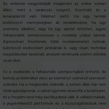
Az emberek megpróbálják megkerülni az online sorban
állást, mert a várakozás sürgető, frusztráló és a
lemaradástól való félelmet keltő. Ha egy termék
korlátozott mennyiségben áll rendelkezésre, ha egy
esemény elkelhet, vagy ha egy ajánlat eltűnhet, egyes
felhasználók természetesen a rövidebb utakat keresik.
Agresszívan frissítenek, több munkamenetet nyitnak,
különböző eszközöket próbálnak ki, vagy olyan technikai
megoldásokat keresnek, amelyek reményeik szerint előrébb
viszik őket.
Ez a viselkedés a felhasználó szempontjából érthető, de
komoly problémákat okoz az eseményt szervező szervezet
számára. Ha a megkerülés működik, a sorban állás már nem
tűnik igazságosnak, a valódi ügyfelek elveszítik a bizalmukat,
és a forgalmi rend még kaotikusabbá válik. A vállalati márkák,
a jegyértékesítő platformok és a közszolgáltatások nem