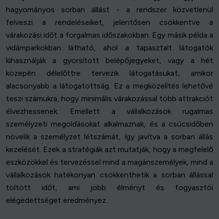
hagyományos sorban állást - a rendszer közvetlenül
felveszi a rendeléseiket, jelentősen csökkentve a
várakozási időt a forgalmas időszakokban. Egy másik példa a
vidámparkokban látható, ahol a tapasztalt látogatók
kihasználják a gyorsított belépőjegyeket, vagy a hét
közepén délelőttre tervezik látogatásukat, amikor
alacsonyabb a látogatottság. Ez a megközelítés lehetővé
teszi számukra, hogy minimális várakozással több attrakciót
élvezhessenek. Emellett a vállalkozások rugalmas
személyzeti megoldásokat alkalmaznak, és a csúcsidőben
növelik a személyzet létszámát, így javítva a sorban állás
kezelését. Ezek a stratégiák azt mutatják, hogy a megfelelő
eszközökkel és tervezéssel mind a magánszemélyek, mind a
vállalkozások hatékonyan csökkenthetik a sorban állással
töltött időt, ami jobb élményt és fogyasztói
elégedettséget eredményez.