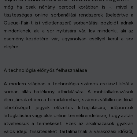
még ha csak néhány perccel korábban is -, mivel a
tisztességes online sorbanállási rendszerek (beleértve a
Queue-Fair-t is) véletlenszerű sorbanállási pozíciót adnak
mindenkinek, aki a sor nyitására vár, így mindenki, aki az
esemény kezdetére vár, ugyanolyan eséllyel kerül a sor
elejére.
A technológia előnyös felhasználása
A modern világban a technológia számos eszközt kínál a
sorban állás hatékony áthidalására. A mobilalkalmazások
élen járnak ebben a forradalomban, számos vállalkozás kínál
lehetőséget jegyek előzetes lefoglalására, időpontok
lefoglalására vagy akár online termékrendelésre, hogy aztán
átvehessük a termékeket. Ezek az alkalmazások gyakran
valós idejű frissítéseket tartalmaznak a várakozási időkről,