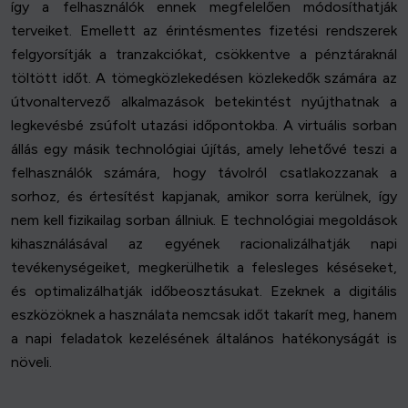
így a felhasználók ennek megfelelően módosíthatják
terveiket. Emellett az érintésmentes fizetési rendszerek
felgyorsítják a tranzakciókat, csökkentve a pénztáraknál
töltött időt. A tömegközlekedésen közlekedők számára az
útvonaltervező alkalmazások betekintést nyújthatnak a
legkevésbé zsúfolt utazási időpontokba. A virtuális sorban
állás egy másik technológiai újítás, amely lehetővé teszi a
felhasználók számára, hogy távolról csatlakozzanak a
sorhoz, és értesítést kapjanak, amikor sorra kerülnek, így
nem kell fizikailag sorban állniuk. E technológiai megoldások
kihasználásával az egyének racionalizálhatják napi
tevékenységeiket, megkerülhetik a felesleges késéseket,
és optimalizálhatják időbeosztásukat. Ezeknek a digitális
eszközöknek a használata nemcsak időt takarít meg, hanem
a napi feladatok kezelésének általános hatékonyságát is
növeli.