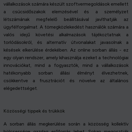
vállalkozások számára készült szoftvermegoldások emellett
a csúcsidőszakok elemzésével és a személyzet
létszámának megfelelő beállításával javíthatják az
ügyfélforgalmat. A tömegközlekedést használók számára a
valós idejű követési alkalmazások tájékoztatnak a
torlódásokról, és alternatív útvonalakat javasolnak a
késések elkerülése érdekében. Az online sorban állás - ez
egy olyan rendszer, amely kihasználja ezeket a technológiai
innovációkat, mind a fogyasztók, mind a vállalkozások
hatékonyabb sorban állási élményt élvezhetnek,
csökkentve a frusztrációt és növelve az általános
elégedettséget.
Közösségi tippek és trükkök
A sorban állás megkerülése során a közösség kollektív
bölcsessége gazdag erőforrás lehet. Sokan megosztják