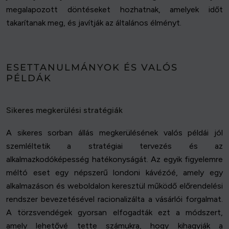
megalapozott döntéseket hozhatnak, amelyek időt
takarítanak meg, és javítják az általános élményt.
ESETTANULMÁNYOK ÉS VALÓS
PÉLDÁK
Sikeres megkerülési stratégiák
A sikeres sorban állás megkerülésének valós példái jól
szemléltetik a stratégiai tervezés és az
alkalmazkodóképesség hatékonyságát. Az egyik figyelemre
méltó eset egy népszerű londoni kávézóé, amely egy
alkalmazáson és weboldalon keresztül működő előrendelési
rendszer bevezetésével racionalizálta a vásárlói forgalmat.
A törzsvendégek gyorsan elfogadták ezt a módszert,
amely lehetővé tette számukra, hogy kihagyják a