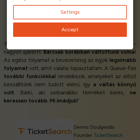
Settings
Sam Hiscocks
Accept
Creative Director
Olly's Olly's
‘A Queue-Fair őszintén egy
csodálatos termék
-
nagyon ajánlott.
Bárcsak korábban váltottunk volna
!
Az egész folyamat a bevezetésig az egyik
legsimább
folyamat
volt, amit valaha tapasztaltam. A Queue-Fair
további funkciókkal
rendelkezik, amelyeket az előző
beszállítónk nem tudott elérni, így
a váltás könnyű
volt
. Bárki, aki sorbanállási terméket keres,
ne
keressen tovább
.
Mi imádjuk!
’
Dennis Doulgeridis
Founder
TicketSearch