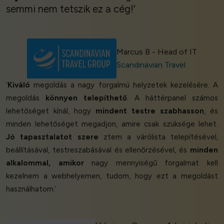
semmi nem tetszik ez a cég!’
Marcus B - Head of IT
Scandinavian Travel
‘
Kiváló
megoldás a nagy forgalmú helyzetek kezelésére. A
megoldás
könnyen telepíthető
. A háttérpanel számos
lehetőséget kínál, hogy
mindent testre szabhasson
, és
minden lehetőséget megadjon, amire csak szüksége lehet.
Jó tapasztalatot szere
ztem a várólista telepítésével,
beállításával, testreszabásával és ellenőrzésével, és
minden
alkalommal, amikor
nagy mennyiségű forgalmat kell
kezelnem a webhelyemen, tudom, hogy ezt a megoldást
használhatom.’