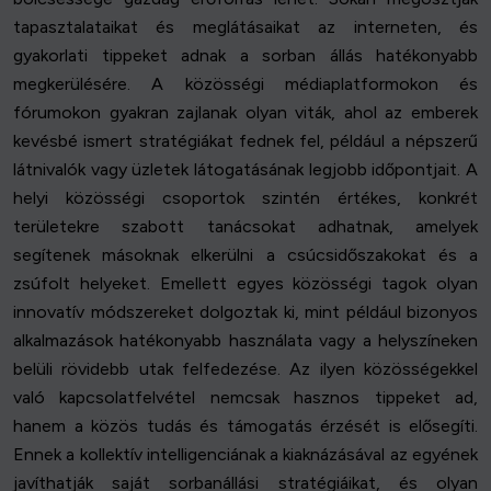
tapasztalataikat és meglátásaikat az interneten, és
gyakorlati tippeket adnak a sorban állás hatékonyabb
megkerülésére. A közösségi médiaplatformokon és
fórumokon gyakran zajlanak olyan viták, ahol az emberek
kevésbé ismert stratégiákat fednek fel, például a népszerű
látnivalók vagy üzletek látogatásának legjobb időpontjait. A
helyi közösségi csoportok szintén értékes, konkrét
területekre szabott tanácsokat adhatnak, amelyek
segítenek másoknak elkerülni a csúcsidőszakokat és a
zsúfolt helyeket. Emellett egyes közösségi tagok olyan
innovatív módszereket dolgoztak ki, mint például bizonyos
alkalmazások hatékonyabb használata vagy a helyszíneken
belüli rövidebb utak felfedezése. Az ilyen közösségekkel
való kapcsolatfelvétel nemcsak hasznos tippeket ad,
hanem a közös tudás és támogatás érzését is elősegíti.
Ennek a kollektív intelligenciának a kiaknázásával az egyének
javíthatják saját sorbanállási stratégiáikat, és olyan