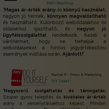
MBO WebShop
‘
Magas ár-érték arány
és
könnyű használat,
nagyon jó termék,
könnyen megvalósítható
és használható. Különböző weboldalakhoz és
oldalakhoz igazítható, és
nagyon jó
ügyfélszolgálattal
rendelkezik. Kezeli a
várótermet, hogy ne terheljük a
weboldalainkat a fontos jegyértékesítési
események indítása során.
Ajánlott!
’
Rachel R - Press & Marketing
DIY Ticket
‘
Nagyszerű szolgáltatás és támogatás.
Szuper gyors telepítés és
kivételes ár-érték
arány a versenytársakhoz képest. Minden