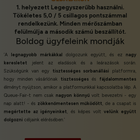
1. helyezett Legegyszerűbb használni.
Tökéletes 5,0 / 5 csillagos pontszámmal
rendelkezünk. Minden mérőszámban
felülmúlja a második számú beszállítót.
Boldog ügyfeleink
mondják
‘A
legnagyobb márkákkal
dolgozunk együtt, és ez
nagy
keresletet
jelent az eladások és a leárazások során.
Szükségünk van egy
tisztességes sorbanállási
platformra,
hogy minden vásárlónak
tisztességes
és
fájdalommentes
élményt nyújtson, amikor a platformunkkal kapcsolatba lép. A
Queue-Fair-t nem csak
nagyon könnyű
volt bevezetni - egy
nap alatt! - és
zökkenőmentesen működött
, de a csapat is
megértette az igényeinket
, és képes volt
velünk együtt
dolgozni
céljaink elérésében.’