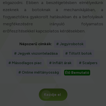
eligazodni. Ebben a beszélgetésben elmélyedünk
ezeknek a botoknak a mechanikájában, a
fogyasztókra gyakorolt hatásukban és a befolyásuk
megfékezésére irányuló folyamatos
erőfeszítésekkel kapcsolatos kérdésekben.
Népszerű címkék:
# Jegyirobotok
# Jegyek viszonteladása
# Tiltott botok
# Másodlagos piac
# Inflált árak
# Scalpers
# Online méltányosság
Élő Bemutató
Kezdje el