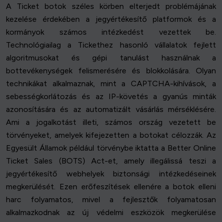
A Ticket botok széles körben elterjedt problémájának
kezelése érdekében a jegyértékesítő platformok és a
kormányok számos intézkedést vezettek be.
Technológiailag a Tickethez hasonló vállalatok fejlett
algoritmusokat és gépi tanulást használnak a
bottevékenységek felismerésére és blokkolására. Olyan
technikákat alkalmaznak, mint a CAPTCHA-kihívások, a
sebességkorlátozás és az IP-követés a gyanús minták
azonosítására és az automatizált vásárlás mérséklésére.
Ami a jogalkotást illeti, számos ország vezetett be
törvényeket, amelyek kifejezetten a botokat célozzák. Az
Egyesült Államok például törvénybe iktatta a Better Online
Ticket Sales (BOTS) Act-et, amely illegálissá teszi a
jegyértékesítő webhelyek biztonsági intézkedéseinek
megkerülését. Ezen erőfeszítések ellenére a botok elleni
harc folyamatos, mivel a fejlesztők folyamatosan
alkalmazkodnak az új védelmi eszközök megkerülése