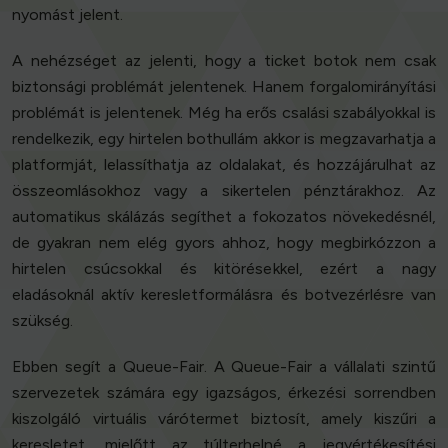
nyomást jelent.
A nehézséget az jelenti, hogy a ticket botok nem csak
biztonsági problémát jelentenek. Hanem forgalomirányítási
problémát is jelentenek. Még ha erős csalási szabályokkal is
rendelkezik, egy hirtelen bothullám akkor is megzavarhatja a
platformját, lelassíthatja az oldalakat, és hozzájárulhat az
összeomlásokhoz vagy a sikertelen pénztárakhoz. Az
automatikus skálázás segíthet a fokozatos növekedésnél,
de gyakran nem elég gyors ahhoz, hogy megbirkózzon a
hirtelen csúcsokkal és kitörésekkel, ezért a nagy
eladásoknál aktív keresletformálásra és botvezérlésre van
szükség.
Ebben segít a Queue-Fair. A Queue-Fair a vállalati szintű
szervezetek számára egy igazságos, érkezési sorrendben
kiszolgáló virtuális várótermet biztosít, amely kiszűri a
keresletet, mielőtt az túlterhelné a jegyértékesítési