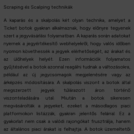
Scraping és Scalping technikák
A kaparás és a skalpolás két olyan technika, amelyet a
Ticket botok gyakran alkalmaznak, hogy előnyre tegyenek
szert a jegyvásárlási folyamatban. A kaparás során adatokat
nyernek a jegyértékesítő webhelyekről, hogy valós időben
nyomon követhessék a jegyek elérhetőségét, az árakat és
az ülőhelyek helyét. Ezen információk folyamatos
gyűjtésével a botok azonnal reagálni tudnak a változásokra,
például az új jegycsomagok megjelenésére vagy az
árképzés módosítására. A skalpolás viszont a botok által
megszerzett jegyek túlárazott áron történő
viszonteladására utal. Miután a botok sikeresen
megvásárolták a jegyeket, ezeket a másodlagos piaci
platformokon listázzák, gyakran jelentős felárral. Ez a
gyakorlat nem csak a valódi rajongókat frusztrálja, hanem
az általános piaci árakat is felhajtja. A botok üzemeltetői