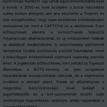
technológia fejlődött, úgy váltak egyre kifinomultabbá ezek
a botok. A 2000-es évek közepére a botok használata
széles körben elterjedt, ami arra késztette a Ticketet és
más szolgáltatókat, hogy olyan botellenes intézkedéseket
vezessenek be, mint a CAPTCHA és a várótermek. Ezen
erőfeszítések ellenére a botszoftverek fejlesztői
folyamatosan alkalmazkodnak, és új módszereket találnak
az akadályok megkerülésére. A viszonteladási platformok
térnyerése tovább ösztönözte a botok használatát, mivel
a másodlagos értékesítésből származó nyereség jelentős
lehet. A jogalkotási erőfeszítések, mint például az Egyesült
Államokban a BOTS-törvény, az ilyen programok
használatának visszaszorítását célozzák, de a végrehajtás
továbbra is kihívást jelent. Ennek az előzménynek a
megértése kulcsfontosságú, mivel rávilágít a
jegyértékesítők és a bot-üzemeltetők között zajló
technológiai fegyverkezési versenyre, amely napjainkban a
jegyvásárlást alakítja.