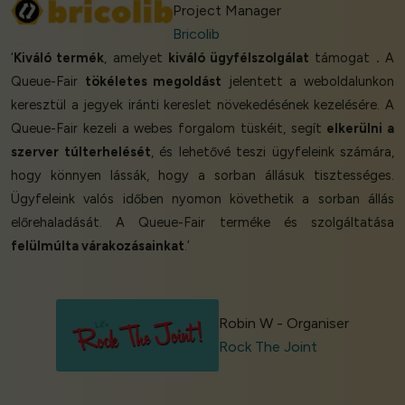
Project Manager
Bricolib
‘
Kiváló termék
, amelyet
kiváló ügyfélszolgálat
támogat
.
A
Queue-Fair
tökéletes megoldást
jelentett a weboldalunkon
keresztül a jegyek iránti kereslet növekedésének kezelésére. A
Queue-Fair kezeli a webes forgalom tüskéit, segít
elkerülni a
szerver túlterhelését
, és lehetővé teszi ügyfeleink számára,
hogy könnyen lássák, hogy a sorban állásuk tisztességes.
Ügyfeleink valós időben nyomon követhetik a sorban állás
előrehaladását. A Queue-Fair terméke és szolgáltatása
felülmúlta várakozásainkat
.’
Robin W - Organiser
Rock The Joint