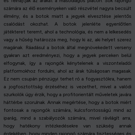
és felhajtják az árakat a másodlagos piacon. Sok rajongó
számára az élő eseményeken való részvétel nagyra becsült
élmény, és a botok miatt a jegyek elvesztése jelentős
csalódást okozhat. A botok jelenléte egyenlőtlen
játékteret teremt, ahol a technológia, és nem a lelkesedés
vagy a hűség határozza meg, hogy ki az, aki helyet szerez
magának. Ráadásul a botok által megnövekedett verseny
gyakran azt eredményezi, hogy a jegyek perceken belül
elfogynak, így a rajongók kénytelenek a viszonteladói
platformokhoz fordulni, ahol az árak túlságosan magasak.
Ez nem csupán pénzügyi terhet ró a fogyasztókra, hanem
a jogfosztottság érzéséhez is vezethet, mivel a valódi
szurkolók úgy érzik, hogy a profitorientált műveletek javára
háttérbe szorulnak. Annak megértése, hogy a botok miért
fontosak a rajongók számára, kulcsfontosságú mind az
iparág, mind a szabályozók számára, mivel rávilágít arra,
hogy hatékony intézkedésekre van szükség annak
érdekében, hogy minden rajongó számára tisztességes és