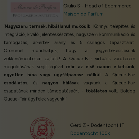
Giulio S - Head of Ecommerce
Maison de Parfum
‘
Nagyszerű termék, hibátlanul működik
. Könnyű telepítés és
integráció, kiváló jelentéskészítés, nagyszerű kommunikáció és
támogatás, ár-érték arány és 5 csillagos tapasztalat.
Örömmel mondhatjuk, hogy a jegyértékesítésünk
zökkenőmentesen zajlott!
A
Queue-Fair virtuális váróterem
megoldásának segítségével
már az első napon elkeltünk
,
egyetlen hiba vagy ügyfélpanasz nélkül
. A Queue-Fair
csodálatos
, és
nagyon hálásak
vagyunk a Queue-Fair
csapatának minden támogatásáért -
tökéletes
volt. Boldog
Queue-Fair ügyfelek vagyunk!’
Gerd Z - Dodentocht IT
Dodentocht 100k