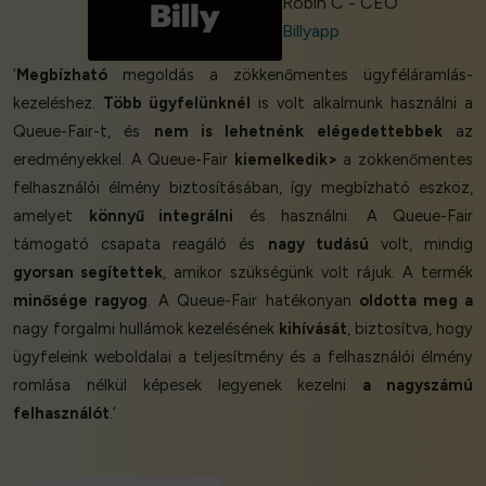
Robin C - CEO
Billyapp
‘
Megbízható
megoldás a zökkenőmentes ügyféláramlás-
kezeléshez.
Több ügyfelünknél
is volt alkalmunk használni a
Queue-Fair-t, és
nem is lehetnénk elégedettebbek
az
eredményekkel. A Queue-Fair
kiemelkedik>
a zökkenőmentes
felhasználói élmény biztosításában, így megbízható eszköz,
amelyet
könnyű integrálni
és használni. A Queue-Fair
támogató csapata reagáló és
nagy tudású
volt, mindig
gyorsan segítettek
, amikor szükségünk volt rájuk. A termék
minősége ragyog
. A Queue-Fair hatékonyan
oldotta meg a
nagy forgalmi hullámok kezelésének
kihívását
, biztosítva, hogy
ügyfeleink weboldalai a teljesítmény és a felhasználói élmény
romlása nélkül képesek legyenek kezelni
a nagyszámú
felhasználót
.’