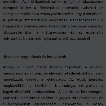
érdekében. Az intézkedések hatékonyságának fokozásához
elengedhetetlen a folyamatos innováció, valamint az
iparági szereplők és a szabályozók közötti együttműködés.
A jelenlegi intézkedések megértése kulcsfontosságú a
fogyasztók számára, mivel tájékoztatja őket a jegyvásárlási
ökoszisztémában a méltányosság és az egyensúly
helyreállítására irányuló folyamatos erőfeszítésekről.
Jövőbeni megoldások és innovációk
Ahogy a Ticket botok tovább fejlődnek, a jövőbeli
megoldások és innovációk elengedhetetlenek ahhoz, hogy
megelőzzék ezeket a kihívásokat. Az egyik ígéretes
megközelítés a blokklánc technológia integrálása a
jegyértékesítési rendszerekbe. A blokklánc biztonságos,
átlátható platformot kínálhat a jegyek hitelességének és
tulajdonjogának ellenőrzésére, csökkentve a botok