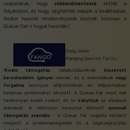
csapatának, hogy
zökkenőmentessé
tették a
folyamatot, és hogy segítettek nekünk a beállításban.
Amikor hasonló rendezvényeink lesznek, biztosan a
Queue-Fair-t fogjuk használni.’
Greg Usher
Manging Director
FanGo
‘
Kiváló támogatás
. Vállalkozásunknak
összetett
kereskedelmi igényei
vannak, és a weboldalunk
nagy
forgalma
bizonyos időpontokban és időpontokban
hatalmas problémákat okozott. A Queue-Fair most már
hatékonyan kezeli ezeket, és mi
irányítjuk
az eladások
áramlását. A telefonon keresztül elérhető
azonnali
támogatás
zseniális
- a Queue Fair csapata mindent
megtett a problémamegoldás és a segítségnyújtás