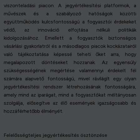
viszonteladási piacon. A jegyértékesítési platformok, a
művészek és a szabályozó hatóságok közötti
együttműködés kulcsfontosságú a fogyasztói érdekeket
védő, az innováció elfojtása nélküli politikák
kidolgozásához. Emellett a fogyasztók biztonságos
vásárlási gyakorlatról és a másodlagos piacok kockázatairól
való tájékoztatása képessé teheti őket arra, hogy
megalapozott döntéseket hozzanak. Az egyensúly
szükségességének megértése valamennyi érdekelt fél
számára alapvető fontosságú, mivel rávilágít egy olyan
jegyértékesítési rendszer létrehozásának fontosságára,
amely mind az iparágat, mind a fogyasztókat méltányosan
szolgálja, elősegítve az élő események igazságosabb és
hozzáférhetőbb élményét.
Felelősségteljes jegyértékesítés ösztönzése