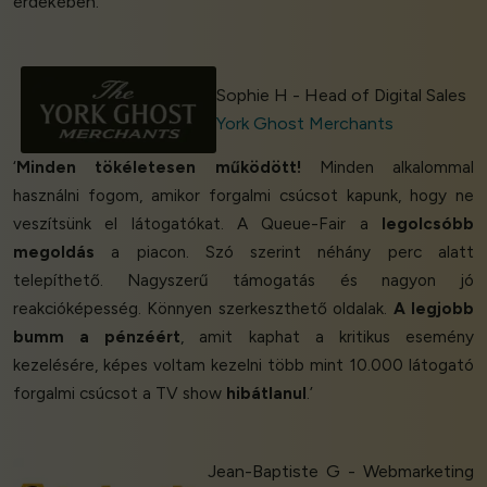
érdekében.’
Sophie H - Head of Digital Sales
York Ghost Merchants
‘
Minden tökéletesen működött!
Minden alkalommal
használni fogom, amikor forgalmi csúcsot kapunk, hogy ne
veszítsünk el látogatókat. A Queue-Fair a
legolcsóbb
megoldás
a piacon. Szó szerint néhány perc alatt
telepíthető. Nagyszerű támogatás és nagyon jó
reakcióképesség. Könnyen szerkeszthető oldalak.
A legjobb
bumm a pénzéért
, amit kaphat a kritikus esemény
kezelésére, képes voltam kezelni több mint 10.000 látogató
forgalmi csúcsot a TV show
hibátlanul
.’
Jean-Baptiste G - Webmarketing