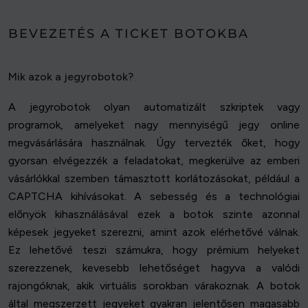
BEVEZETÉS A TICKET BOTOKBA
Mik azok a jegyrobotok?
A jegyrobotok olyan automatizált szkriptek vagy
programok, amelyeket nagy mennyiségű jegy online
megvásárlására használnak. Úgy tervezték őket, hogy
gyorsan elvégezzék a feladatokat, megkerülve az emberi
vásárlókkal szemben támasztott korlátozásokat, például a
CAPTCHA kihívásokat. A sebesség és a technológiai
előnyök kihasználásával ezek a botok szinte azonnal
képesek jegyeket szerezni, amint azok elérhetővé válnak.
Ez lehetővé teszi számukra, hogy prémium helyeket
szerezzenek, kevesebb lehetőséget hagyva a valódi
rajongóknak, akik virtuális sorokban várakoznak. A botok
által megszerzett jegyeket gyakran jelentősen magasabb