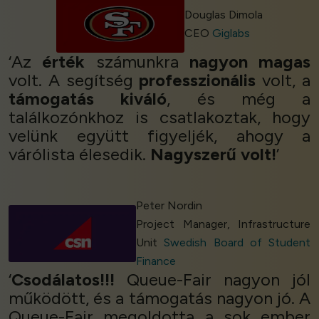
Douglas Dimola
CEO
Giglabs
‘Az
érték
számunkra
nagyon magas
volt. A segítség
professzionális
volt, a
támogatás
kiváló
, és még a
találkozónkhoz is csatlakoztak, hogy
velünk együtt figyeljék, ahogy a
várólista élesedik.
Nagyszerű volt!
’
Peter Nordin
Project Manager, Infrastructure
Unit
Swedish Board of Student
Finance
‘
Csodálatos!!!
Queue-Fair nagyon jól
működött, és a támogatás nagyon jó. A
Queue-Fair megoldotta a sok ember