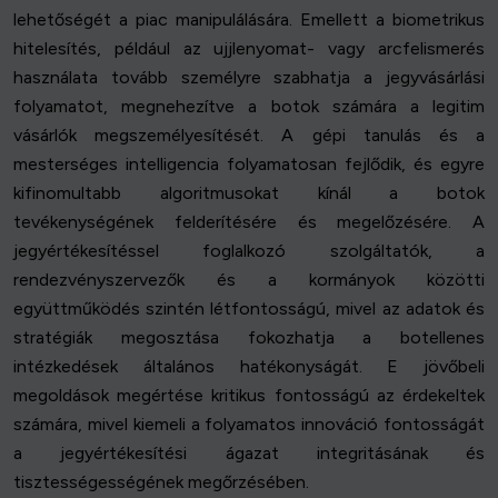
lehetőségét a piac manipulálására. Emellett a biometrikus
hitelesítés, például az ujjlenyomat- vagy arcfelismerés
használata tovább személyre szabhatja a jegyvásárlási
folyamatot, megnehezítve a botok számára a legitim
vásárlók megszemélyesítését. A gépi tanulás és a
mesterséges intelligencia folyamatosan fejlődik, és egyre
kifinomultabb algoritmusokat kínál a botok
tevékenységének felderítésére és megelőzésére. A
jegyértékesítéssel foglalkozó szolgáltatók, a
rendezvényszervezők és a kormányok közötti
együttműködés szintén létfontosságú, mivel az adatok és
stratégiák megosztása fokozhatja a botellenes
intézkedések általános hatékonyságát. E jövőbeli
megoldások megértése kritikus fontosságú az érdekeltek
számára, mivel kiemeli a folyamatos innováció fontosságát
a jegyértékesítési ágazat integritásának és
tisztességességének megőrzésében.