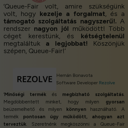
‘Queue-Fair volt, amire szükségünk
volt, hogy
kezelje a forgalmat
, és a
támogató szolgáltatás nagyszerű!.
A
rendszer
nagyon jól
működött! Több
céget kerestünk, és
kétségtelenül
megtaláltuk
a legjobbat!
Köszönjük
szépen, Queue-Fair!’
Hernán Bonavota
Software Developer
Rezolve
‘
Minőségi termék
és
megbízható szolgáltatás
.
Megdöbbentett minket, hogy milyen
gyorsan
beüzemelhető és milyen
könnyen
használható. A
termék
pontosan úgy működött, ahogyan azt
terveztük
. Szeretnénk megköszönni a Queue-Fair