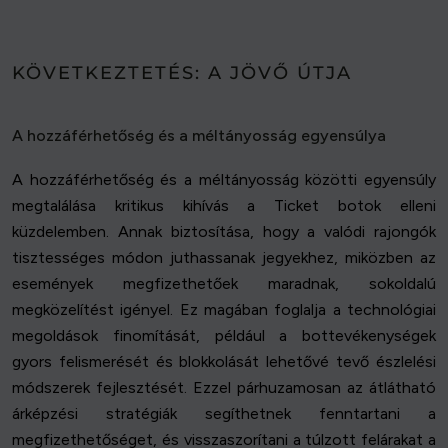
KÖVETKEZTETÉS: A JÖVŐ ÚTJA
A hozzáférhetőség és a méltányosság egyensúlya
A hozzáférhetőség és a méltányosság közötti egyensúly
megtalálása kritikus kihívás a Ticket botok elleni
küzdelemben. Annak biztosítása, hogy a valódi rajongók
tisztességes módon juthassanak jegyekhez, miközben az
események megfizethetőek maradnak, sokoldalú
megközelítést igényel. Ez magában foglalja a technológiai
megoldások finomítását, például a bottevékenységek
gyors felismerését és blokkolását lehetővé tevő észlelési
módszerek fejlesztését. Ezzel párhuzamosan az átlátható
árképzési stratégiák segíthetnek fenntartani a
megfizethetőséget, és visszaszorítani a túlzott felárakat a