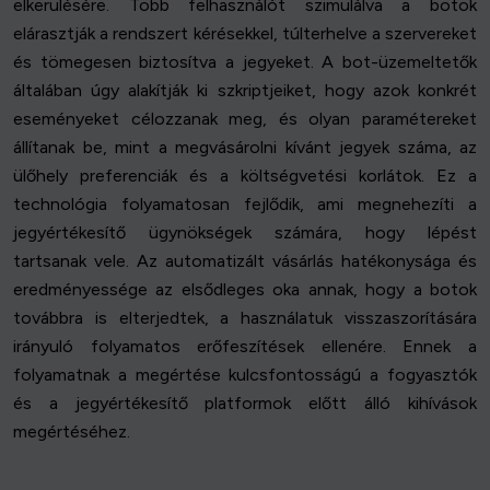
elkerülésére. Több felhasználót szimulálva a botok
elárasztják a rendszert kérésekkel, túlterhelve a szervereket
és tömegesen biztosítva a jegyeket. A bot-üzemeltetők
általában úgy alakítják ki szkriptjeiket, hogy azok konkrét
eseményeket célozzanak meg, és olyan paramétereket
állítanak be, mint a megvásárolni kívánt jegyek száma, az
ülőhely preferenciák és a költségvetési korlátok. Ez a
technológia folyamatosan fejlődik, ami megnehezíti a
jegyértékesítő ügynökségek számára, hogy lépést
tartsanak vele. Az automatizált vásárlás hatékonysága és
eredményessége az elsődleges oka annak, hogy a botok
továbbra is elterjedtek, a használatuk visszaszorítására
irányuló folyamatos erőfeszítések ellenére. Ennek a
folyamatnak a megértése kulcsfontosságú a fogyasztók
és a jegyértékesítő platformok előtt álló kihívások
megértéséhez.