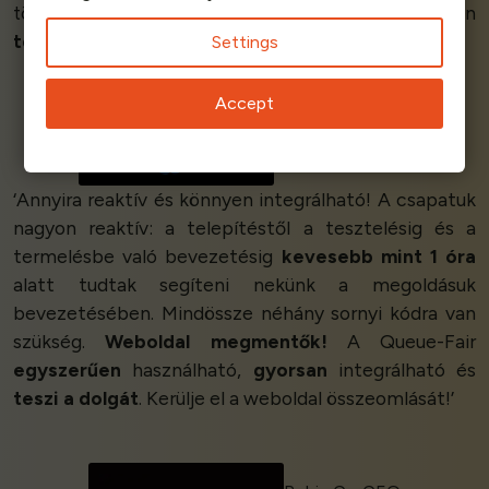
többé nem okoz problémát a rendszeremben. Minden
tökéletes
!’
Settings
Accept
Richard Laniel
Partner
Rocksoft
‘Annyira reaktív és könnyen integrálható! A csapatuk
nagyon reaktív: a telepítéstől a tesztelésig és a
termelésbe való bevezetésig
kevesebb mint 1 óra
alatt tudtak segíteni nekünk a megoldásuk
bevezetésében. Mindössze néhány sornyi kódra van
szükség.
Weboldal megmentők!
A Queue-Fair
egyszerűen
használható,
gyorsan
integrálható és
teszi a dolgát
. Kerülje el a weboldal összeomlását!’