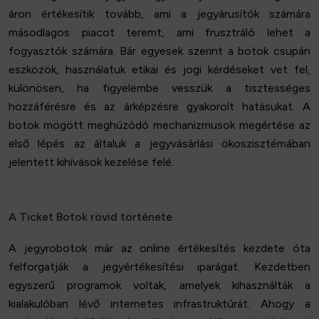
áron értékesítik tovább, ami a jegyárusítók számára
másodlagos piacot teremt, ami frusztráló lehet a
fogyasztók számára. Bár egyesek szerint a botok csupán
eszközök, használatuk etikai és jogi kérdéseket vet fel,
különösen, ha figyelembe vesszük a tisztességes
hozzáférésre és az árképzésre gyakorolt hatásukat. A
botok mögött meghúzódó mechanizmusok megértése az
első lépés az általuk a jegyvásárlási ökoszisztémában
jelentett kihívások kezelése felé.
A Ticket Botok rövid története
A jegyrobotok már az online értékesítés kezdete óta
felforgatják a jegyértékesítési iparágat. Kezdetben
egyszerű programok voltak, amelyek kihasználták a
kialakulóban lévő internetes infrastruktúrát. Ahogy a