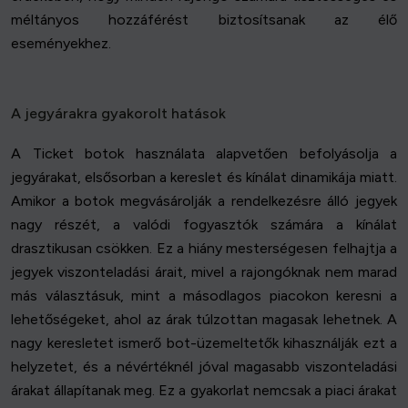
méltányos hozzáférést biztosítsanak az élő
eseményekhez.
A jegyárakra gyakorolt hatások
A Ticket botok használata alapvetően befolyásolja a
jegyárakat, elsősorban a kereslet és kínálat dinamikája miatt.
Amikor a botok megvásárolják a rendelkezésre álló jegyek
nagy részét, a valódi fogyasztók számára a kínálat
drasztikusan csökken. Ez a hiány mesterségesen felhajtja a
jegyek viszonteladási árait, mivel a rajongóknak nem marad
más választásuk, mint a másodlagos piacokon keresni a
lehetőségeket, ahol az árak túlzottan magasak lehetnek. A
nagy keresletet ismerő bot-üzemeltetők kihasználják ezt a
helyzetet, és a névértéknél jóval magasabb viszonteladási
árakat állapítanak meg. Ez a gyakorlat nemcsak a piaci árakat