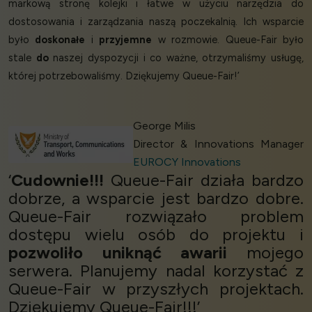
markową stronę kolejki i łatwe w użyciu narzędzia do
dostosowania i zarządzania naszą poczekalnią. Ich wsparcie
było
doskonałe
i
przyjemne
w rozmowie. Queue-Fair było
stale
do
naszej dyspozycji i co ważne, otrzymaliśmy usługę,
której potrzebowaliśmy. Dziękujemy Queue-Fair!’
George Milis
Director & Innovations Manager
EUROCY Innovations
‘
Cudownie!!!
Queue-Fair działa bardzo
dobrze, a wsparcie jest bardzo dobre.
Queue-Fair rozwiązało problem
dostępu wielu osób do projektu i
pozwoliło uniknąć awarii
mojego
serwera. Planujemy nadal korzystać z
Queue-Fair w przyszłych projektach.
Dziękujemy Queue-Fair!!!’