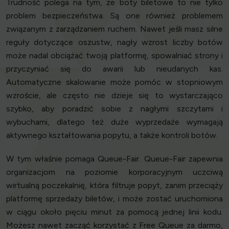
Trudność polega na tym, że boty biletowe to nie tylko
problem bezpieczeństwa. Są one również problemem
związanym z zarządzaniem ruchem. Nawet jeśli masz silne
reguły dotyczące oszustw, nagły wzrost liczby botów
może nadal obciążać twoją platformę, spowalniać strony i
przyczyniać się do awarii lub nieudanych kas.
Automatyczne skalowanie może pomóc w stopniowym
wzroście, ale często nie dzieje się to wystarczająco
szybko, aby poradzić sobie z nagłymi szczytami i
wybuchami, dlatego też duże wyprzedaże wymagają
aktywnego kształtowania popytu, a także kontroli botów.
W tym właśnie pomaga Queue-Fair. Queue-Fair zapewnia
organizacjom na poziomie korporacyjnym uczciwą
wirtualną poczekalnię, która filtruje popyt, zanim przeciąży
platformę sprzedaży biletów, i może zostać uruchomiona
w ciągu około pięciu minut za pomocą jednej linii kodu.
Możesz nawet zacząć korzystać z Free Queue za darmo,