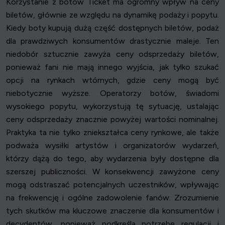
Korzystanie z botów Ticket ma ogromny wpływ na ceny
biletów, głównie ze względu na dynamikę podaży i popytu.
Kiedy boty kupują dużą część dostępnych biletów, podaż
dla prawdziwych konsumentów drastycznie maleje. Ten
niedobór sztucznie zawyża ceny odsprzedaży biletów,
ponieważ fani nie mają innego wyjścia, jak tylko szukać
opcji na rynkach wtórnych, gdzie ceny mogą być
niebotycznie wyższe. Operatorzy botów, świadomi
wysokiego popytu, wykorzystują tę sytuację, ustalając
ceny odsprzedaży znacznie powyżej wartości nominalnej.
Praktyka ta nie tylko zniekształca ceny rynkowe, ale także
podważa wysiłki artystów i organizatorów wydarzeń,
którzy dążą do tego, aby wydarzenia były dostępne dla
szerszej publiczności. W konsekwencji zawyżone ceny
mogą odstraszać potencjalnych uczestników, wpływając
na frekwencję i ogólne zadowolenie fanów. Zrozumienie
tych skutków ma kluczowe znaczenie dla konsumentów i
decydentów, ponieważ podkreśla potrzebę regulacji i