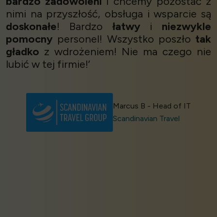
bardzo zadowoleni
i chcemy pozostać z
nimi na przyszłość, obsługa i wsparcie są
doskonałe
! Bardzo
łatwy
i
niezwykle
pomocny
personel! Wszystko poszło
tak
gładko
z wdrożeniem! Nie ma czego nie
lubić w tej firmie!’
Marcus B - Head of IT
Scandinavian Travel