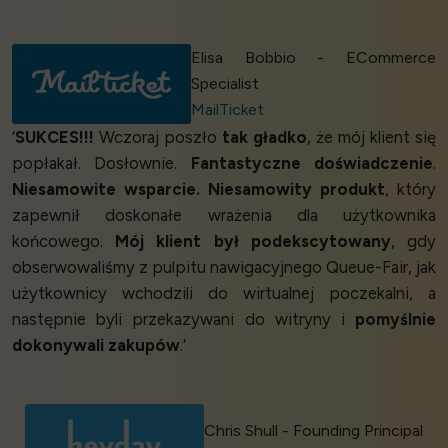
Elisa Bobbio - ECommerce
Specialist
MailTicket
‘
SUKCES!!!
Wczoraj poszło
tak gładko
, że mój klient się
popłakał. Dosłownie.
Fantastyczne doświadczenie
.
Niesamowite wsparcie. Niesamowity produkt
, który
zapewnił doskonałe wrażenia dla użytkownika
końcowego.
Mój klient był podekscytowany
, gdy
obserwowaliśmy z pulpitu nawigacyjnego Queue-Fair, jak
użytkownicy wchodzili do wirtualnej poczekalni, a
następnie byli przekazywani do witryny i
pomyślnie
dokonywali zakupów
.’
Chris Shull - Founding Principal