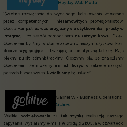
Heyday Web Media
‘Świetne rozwiązanie do wydajnego kolejkowania wspierane
przez kompetentnych i
niesamowitych
profesjonalistów.
Queue-Fair jest
bardzo przyjazny dla użytkownika
i
prosty w
integracji
. Ich zespół pomógł nam
na każdym kroku
. Dzięki
Queue-Fair byliśmy w stanie zapewnić naszym użytkownikom
dobrze wyglądającą
i działającą automatyczną kolejkę. Mają
piękny
pulpit administracyjny. Cieszymy się, że znaleźliśmy
Queue-Fair i że możemy
na nich liczyć
w zakresie naszych
potrzeb biznesowych.
Uwielbiamy
tę usługę!’
Gabriel W - Business Operations
Goliiive
‘Wielkie
podziękowania
za
tak szybką
realizację naszego
zapytania. Wysłaliśmy e-maila
w
środę o 21:00, a w czwartek o