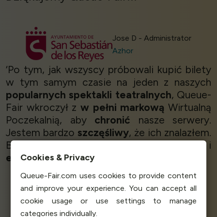
Jose D - Administrator
Azhor
‘Po tym, jak wszyscy próbowali kupić bilety
w tym samym czasie na jeden z naszych
popularnych spektakli teatralnych
, Queue-
Fair wkroczył z
w pełni markową
Wirtualną
Poczekalnią, aby
chronić
nasze serwery.
Jestem bardzo
szczęśliwy
, że ich znalazłem.
Bardzo mi się podoba, cała koncepcja i
elastyczność
. Dziękuję, Queue-Fair!’
Cookies & Privacy
Queue-Fair.com uses cookies to provide content
and improve your experience. You can accept all
cookie usage or use settings to manage
Planet Art Theatre
categories individually.