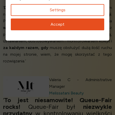
‘
Doskonałe
rozwiązanie do obsługi sytuacji o dużym
Settings
natężeniu ruchu. Rozwiązanie jest
łatwe w instalacji
.
Panel administracyjny ma wiele opcji dostosowywania
Accept
wszystkiego
i zapewnia wszystkie opcje, których możesz
potrzebować. Miałem
dobre doświadczenia
z instalacją,
ustawianiem, dostosowywaniem i monitorowaniem kolejki i
za każdym razem, gdy
muszę obsłużyć dużą ilość ruchu
na mojej stronie, wiem, że mogę skorzystać z tego
rozwiązania.’
Valeria C - Administrative
Manager
Melissatani Beauty
‘
To jest niesamowite! Queue-Fair
rocks!
Queue-Fair był
niezwykle
przydatny
w kontrolowaniu wielkości