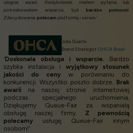
ulegnie awarii. Kiedykolwiek miałem pytania lub
potrzebowałem wsparcia, byli
bardzo pomocni
.
Zdecydowanie
polecam
platformę i serwis.’
Júlia Duarte
Brand Strategist
OHCA Brasil
‘
Doskonała obsługa i wsparcie.
Bardzo
szybka instalacja i
wyjątkowy stosunek
jakości do ceny
w porównaniu do
konkurencji. Wszystko poszło dobrze.
Brak
awarii
na naszej stronie internetowej
podczas specjalnego uruchomienia.
Dziękujemy Queue-Fair za wspaniałą
obsługę naszej firmy.
Z pewnością
polecamy
usługę Queue-Fair innym
osobom!’