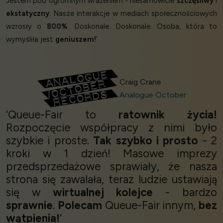
Jestem pod ogromnym wrażeniem - niesamowicie
szczęśliwy
i
ekstatyczny
. Nasze interakcje w mediach społecznościowych
wzrosły o
800%
. Doskonale. Doskonale. Osoba, która to
wymyśliła jest
geniuszem!
’
Craig Crane
Analogue October
‘Queue-Fair to
ratownik życia!
Rozpoczęcie współpracy z nimi było
szybkie i proste.
Tak szybko i prosto
- 2
kroki w 1 dzień! Masowe imprezy
przedsprzedażowe sprawiały, że nasza
strona się zawalała, teraz ludzie ustawiają
się w
wirtualnej kolejce
- bardzo
sprawnie
.
Polecam
Queue-Fair innym,
bez
wątpienia!
’