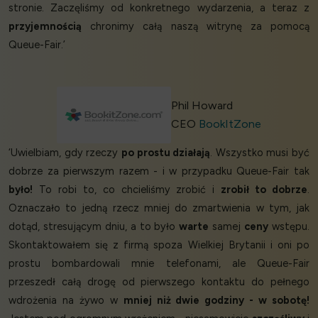
stronie. Zaczęliśmy od konkretnego wydarzenia, a teraz z
przyjemnością
chronimy całą naszą witrynę za pomocą
Queue-Fair.’
Phil Howard
CEO
BookItZone
‘Uwielbiam, gdy rzeczy
po prostu działają
. Wszystko musi być
dobrze za pierwszym razem - i w przypadku Queue-Fair tak
było!
To robi to, co chcieliśmy zrobić i
zrobił to dobrze
.
Oznaczało to jedną rzecz mniej do zmartwienia w tym, jak
dotąd, stresującym dniu, a to było
warte
samej
ceny
wstępu.
Skontaktowałem się z firmą spoza Wielkiej Brytanii i oni po
prostu bombardowali mnie telefonami, ale Queue-Fair
przeszedł całą drogę od pierwszego kontaktu do pełnego
wdrożenia na żywo w
mniej niż dwie godziny - w sobotę!