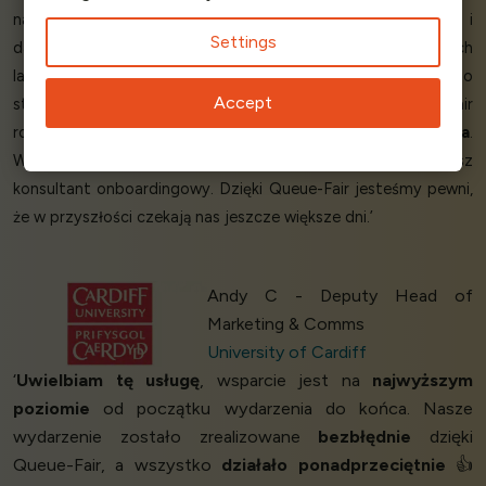
naprawdę
mistrzowskie
. Doświadczenie było tak
płynne
i
Settings
dało nam wcześniej dużo
pewności
siebie. W poprzednich
latach nasza strona zawsze ulegała awarii, co było bardzo
Accept
stresujące dla wszystkich zaangażowanych. Queue-Fair
rozwiązało
ten problem
, nasza
strona się nie zawiesiła
.
Wszystko po prostu działało, tak jak powiedział nasz
konsultant onboardingowy. Dzięki Queue-Fair jesteśmy pewni,
że w przyszłości czekają nas jeszcze większe dni.’
Andy C - Deputy Head of
Marketing & Comms
University of Cardiff
‘
Uwielbiam tę usługę
, wsparcie jest na
najwyższym
poziomie
od początku wydarzenia do końca. Nasze
wydarzenie zostało zrealizowane
bezbłędnie
dzięki
Queue-Fair, a wszystko
działało ponadprzeciętnie
👍