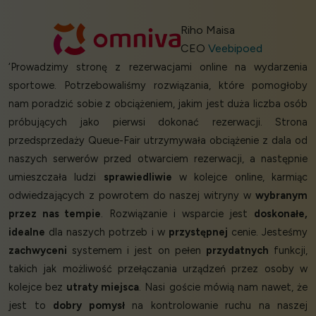
Riho Maisa
CEO
Veebipoed
‘Prowadzimy stronę z rezerwacjami online na wydarzenia
sportowe. Potrzebowaliśmy rozwiązania, które pomogłoby
nam poradzić sobie z obciążeniem, jakim jest duża liczba osób
próbujących jako pierwsi dokonać rezerwacji. Strona
przedsprzedaży Queue-Fair utrzymywała obciążenie z dala od
naszych serwerów przed otwarciem rezerwacji, a następnie
umieszczała ludzi
sprawiedliwie
w kolejce online, karmiąc
odwiedzających z powrotem do naszej witryny w
wybranym
przez nas tempie
. Rozwiązanie i wsparcie jest
doskonałe,
idealne
dla naszych potrzeb i w
przystępnej
cenie. Jesteśmy
zachwyceni
systemem i jest on pełen
przydatnych
funkcji,
takich jak możliwość przełączania urządzeń przez osoby w
kolejce bez
utraty miejsca
. Nasi goście mówią nam nawet, że
jest to
dobry pomysł
na kontrolowanie ruchu na naszej