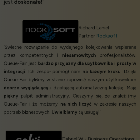
jest
doskonałe!
’
Richard Laniel
Partner
Rocksoft
‘Świetne rozwiązanie do wydajnego kolejkowania wspierane
przez kompetentnych i
niesamowitych
profesjonalistów.
Queue-Fair jest
bardzo przyjazny dla użytkownika
i
prosty w
integracji
. Ich zespół pomógł nam
na każdym kroku
. Dzięki
Queue-Fair byliśmy w stanie zapewnić naszym użytkownikom
dobrze wyglądającą
i działającą automatyczną kolejkę. Mają
piękny
pulpit administracyjny. Cieszymy się, że znaleźliśmy
Queue-Fair i że możemy
na nich liczyć
w zakresie naszych
potrzeb biznesowych.
Uwielbiamy
tę usługę!’
Gabriel W - Business Operations