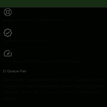
Bezpłatne szkolenia i 24-godzinna infolinia
Zgodność z RODO i WCAG 2.2
100% czasu sprawności w ciągu ostatnich 12 miesięcy
O Queue-Fair
Wynaleziony i opatentowany w 2004 r. Queue-Fair jest
oryginalną wirtualną poczekalnią, zapewniającą zarządzanie
kolejkami online dla ruchliwych stron internetowych i
aplikacji.