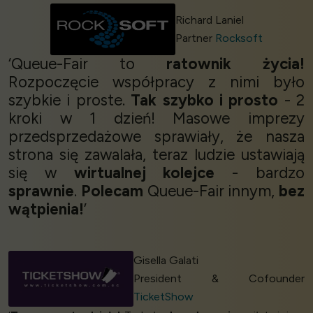
Richard Laniel
Partner
Rocksoft
‘Queue-Fair to
ratownik życia!
Rozpoczęcie współpracy z nimi było
szybkie i proste.
Tak szybko i prosto
- 2
kroki w 1 dzień! Masowe imprezy
przedsprzedażowe sprawiały, że nasza
strona się zawalała, teraz ludzie ustawiają
się w
wirtualnej kolejce
- bardzo
sprawnie
.
Polecam
Queue-Fair innym,
bez
wątpienia!
’
Gisella Galati
President & Cofounder
TicketShow