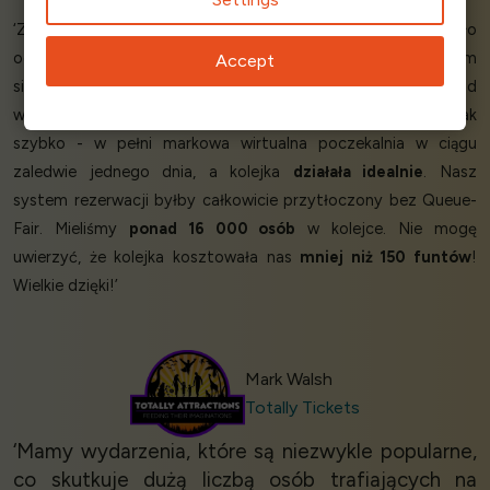
‘Zapotrzebowanie na nasze wydarzenie Totally Roarsome było
ogromne
!
Jestem
naprawdę zadowolony, że
skontaktowałem
Accept
się z Queue-Fair. Byliście
niesamowicie pomocni
. Ponad
wszelką wątpliwość. Wszystko udało się zorganizować tak
szybko - w pełni markowa wirtualna poczekalnia w ciągu
zaledwie jednego dnia, a kolejka
działała idealnie
. Nasz
system rezerwacji byłby całkowicie przytłoczony bez Queue-
Fair. Mieliśmy
ponad 16 000 osób
w kolejce. Nie mogę
uwierzyć, że kolejka kosztowała nas
mniej niż 150 funtów
!
Wielkie dzięki!’
Mark Walsh
Totally Tickets
‘Mamy wydarzenia, które są niezwykle popularne,
co skutkuje dużą liczbą osób trafiających na