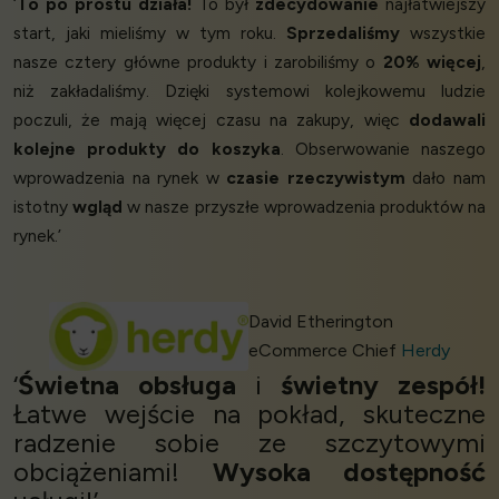
‘
To po prostu działa!
To był
zdecydowanie
najłatwiejszy
start, jaki mieliśmy w tym roku.
Sprzedaliśmy
wszystkie
nasze cztery główne produkty i zarobiliśmy o
20% więcej
,
niż zakładaliśmy. Dzięki systemowi kolejkowemu ludzie
poczuli, że mają więcej czasu na zakupy, więc
dodawali
kolejne produkty do koszyka
. Obserwowanie naszego
wprowadzenia na rynek w
czasie rzeczywistym
dało nam
istotny
wgląd
w nasze przyszłe wprowadzenia produktów na
rynek.’
David Etherington
eCommerce Chief
Herdy
‘
Świetna obsługa
i
świetny zespół!
Łatwe wejście na pokład, skuteczne
radzenie sobie ze szczytowymi
obciążeniami!
Wysoka dostępność