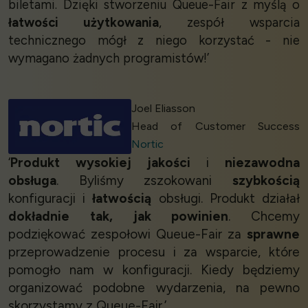
biletami. Dzięki stworzeniu Queue-Fair z myślą o
łatwości użytkowania
, zespół wsparcia
technicznego mógł z niego korzystać - nie
wymagano żadnych programistów!’
Joel Eliasson
Head of Customer Success
Nortic
‘
Produkt wysokiej jakości
i
niezawodna
obsługa
. Byliśmy zszokowani
szybkością
konfiguracji i
łatwością
obsługi. Produkt działał
dokładnie tak, jak powinien
. Chcemy
podziękować zespołowi Queue-Fair za
sprawne
przeprowadzenie procesu i za wsparcie, które
pomogło nam w konfiguracji. Kiedy będziemy
organizować podobne wydarzenia, na pewno
skorzystamy z Queue-Fair.’