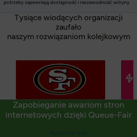
potrzeby zapewniają dostępność i niezawodność witryny.
T
y
s
i
ą
c
e
w
i
o
d
ą
c
y
c
h
o
r
g
a
n
i
z
a
c
j
i
z
a
u
f
a
ł
o
n
a
s
z
y
m
r
o
z
w
i
ą
z
a
n
i
o
m
k
o
l
e
j
k
o
w
y
m
Zapobieganie awariom stron
internetowych dzięki Queue-Fair
Rozpocznij teraz