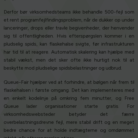
Derfor bør virksomhedsteams ikke behandle 500-fejl som
et rent programfejlfindingsproblem, når de dukker op under
lanceringer, drops eller travle begivenheder, der henvender
sig til offentligheden. Hvis efterspørgslen kommer i en
pludselig spids, kan flaskehalse svigte, før infrastrukturen
har tid til at reagere. Automatisk skalering kan hjælpe med
stabil vækst, men det sker ofte ikke hurtigt nok til at
beskytte mod pludselige spidsbelastninger og udbrud.
Queue-Fair hjælper ved at forhindre, at bølgen når frem til
flaskehalsen i første omgang. Det kan implementeres med
en enkelt kodelinje på omkring fem minutter, og Free
Queue lader organisationer starte gratis. For
virksomhedswebsteder betyder det færre
overbelastningsdrevne fejl, mere stabil drift og en meget
bedre chance for at holde indtægterne og omdømmet