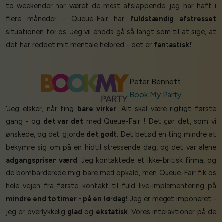
to weekender har været de mest afslappende, jeg har haft i
flere måneder - Queue-Fair har
fuldstændig afstresset
situationen for os. Jeg vil endda gå så langt som til at sige, at
det har reddet mit mentale helbred - det er
fantastisk!
’
Peter Bennett
Book My Party
‘Jeg elsker, når ting
bare virker
. Alt skal være rigtigt første
gang - og
det var det
med Queue-Fair
!
Det gør det, som vi
ønskede, og det gjorde
det godt
. Det betød en ting mindre at
bekymre sig om på en hidtil stressende dag, og det var alene
adgangsprisen værd
. Jeg kontaktede et ikke-britisk firma, og
de bombarderede mig bare med opkald, men Queue-Fair fik os
hele vejen fra første kontakt til fuld live-implementering på
mindre end to timer - på en lørdag!
Jeg er meget imponeret -
jeg er overlykkelig
glad
og
ekstatisk
. Vores interaktioner på de