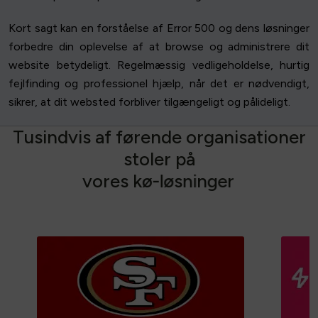
Kort sagt kan en forståelse af Error 500 og dens løsninger
forbedre din oplevelse af at browse og administrere dit
website betydeligt. Regelmæssig vedligeholdelse, hurtig
fejlfinding og professionel hjælp, når det er nødvendigt,
sikrer, at dit websted forbliver tilgængeligt og pålideligt.
T
u
s
i
n
d
v
i
s
a
f
f
ø
r
e
n
d
e
o
r
g
a
n
i
s
a
t
i
o
n
e
r
s
t
o
l
e
r
p
å
v
o
r
e
s
k
ø
-
l
ø
s
n
i
n
g
e
r