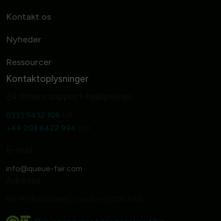
Kontakt os
Nyheder
Ressourcer
Kontaktoplysninger
24 timers support-hjælpelinje
0333 5432 108
UK
+44 203 6422 994
Intl
E-mail
Adresse
86-90 Paul Street, London EC2A 4NE