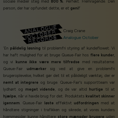
sociale medier steg med
800 %
. Perfekt. Fremragende. Den
person, der har opfundet dette, er et
geni!
’
Craig Crane
Analogue October
‘En
pålidelig løsning
til problemfri styring af kundeflowet. Vi
har haft mulighed for at bruge Queue-Fair hos
flere kunder
,
og vi
kunne ikke være mere tilfredse
med resultaterne.
Queue-Fair
udmærker
sig ved at give en problemfri
brugeroplevelse, hvilket gør det til et pålideligt værktøj, der er
nemt at integrere
og bruge. Queue-Fair's supportteam var
lydhørt og
meget vidende
, og de var altid
hurtige
til at
hjælpe
, når vi havde brug for det. Produktets
kvalitet skinner
igennem
. Queue-Fair
løste
effektivt
udfordringen
med at
håndtere stigninger i trafikken og sikrede, at vores kunders
hjemmesider kunne håndtere
store mængder brugere
uden