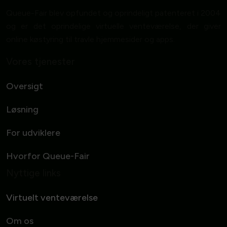
Queue-Fair blev opfundet og oprindeligt patenteret i 2004
og er det oprindelige virtuelle venteværelse, der giver
online køstyring til travle hjemmesider og apps.
Vores tjenester
Oversigt
Løsning
For udviklere
Hvorfor Queue-Fair
Nyttige links
Virtuelt venteværelse
Om os