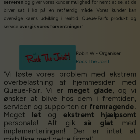
serveren
og giver vores kunder mulighed for nemt at se, at de
bliver sat i kø på en retfærdig måde. Vores kunder kan
overvåge køens udvikling i realtid. Queue-Fair's produkt og
service
overgik vores forventninger
.’
Robin W - Organiser
Rock The Joint
‘Vi løste vores problem med ekstrem
overbelastning af hjemmesiden med
Queue-Fair. Vi er
meget glade
, og vi
ønsker at blive hos dem i fremtiden,
servicen og supporten er
fremragende
!
Meget
let
og
ekstremt hjælpsomt
personale! Alt gik
så glat
med
implementeringen! Der er intet at
misbillige med dette firma!’