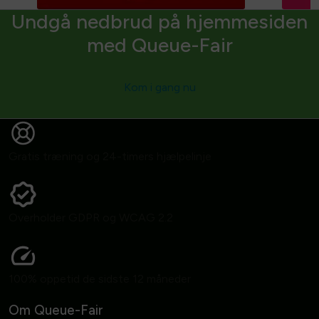
Undgå nedbrud på hjemmesiden
med Queue-Fair
Kom i gang nu
Gratis træning og 24-timers hjælpelinje
Overholder GDPR og WCAG 2.2
100% oppetid de sidste 12 måneder
Om Queue-Fair