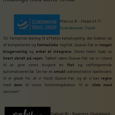
Marcus B - Head of IT
Scandinavian Travel
‘En fantastisk løsning til effektiv køopbygning, der bakkes op
af kompetente og
fantastiske
fagfolk. Queue-Fair er
meget
brugervenlig
og
enkel at integrere.
Deres team hjalp os
hvert skridt på vejen
. Takket være Queue-Fair var vi i stand
til at give vores brugere en
flot
og velfungerende
automatiseret kø. De har et
smukt
administrativt dashboard.
Vi er glade for, at vi fandt Queue-Fair, og at vi kan
regne
med
dem
til vores forretningsbehov. Vi er
vilde med
servicen!’
Gabriel W - Business Operations