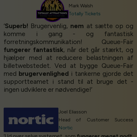
Mark Walsh
Totally Tickets
‘
Superb!
Brugervenlig,
nem
at sætte op og
komme i gang - og fantastisk
forretningskommunikation! Queue-Fair
fungerer fantastisk
, når det går stærkt, og
hjælper med at reducere belastningen af
billetwebstedet. Ved at bygge Queue-Fair
med
brugervenlighed
i tankerne gjorde det
supportteamet i stand til at bruge det -
ingen udviklere er nødvendige!’
Joel Eliasson
Head of Customer Success
Nortic
‘Ud over selve systemet, som
fungerer meget godt
,