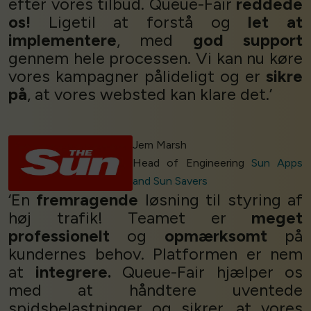
efter vores tilbud. Queue-Fair
reddede
os!
Ligetil at forstå og
let at
implementere
, med
god support
gennem hele processen. Vi kan nu køre
vores kampagner pålideligt og er
sikre
på
, at vores websted kan klare det.’
Jem Marsh
Head of Engineering
Sun Apps
and Sun Savers
‘En
fremragende
løsning til styring af
høj trafik! Teamet er
meget
professionelt
og
opmærksomt
på
kundernes behov. Platformen er nem
at
integrere.
Queue-Fair hjælper os
med at håndtere uventede
spidsbelastninger og sikrer, at vores