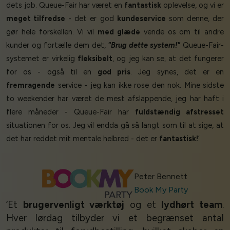
dets job. Queue-Fair har været en
fantastisk
oplevelse, og vi er
meget tilfredse
- det er god
kundeservice
som denne, der
gør hele forskellen. Vi vil
med glæde
vende os om til andre
kunder og fortælle dem det,
"Brug dette system!"
Queue-Fair-
systemet er virkelig
fleksibelt
, og jeg kan se, at det fungerer
for os - også til en
god pris
. Jeg synes, det er en
fremragende
service - jeg kan ikke rose den nok. Mine sidste
to weekender har været de mest afslappende, jeg har haft i
flere måneder - Queue-Fair har
fuldstændig afstresset
situationen for os. Jeg vil endda gå så langt som til at sige, at
det har reddet mit mentale helbred - det er
fantastisk!
’
Peter Bennett
Book My Party
‘Et
brugervenligt værktøj
og et
lydhørt team
.
Hver lørdag tilbyder vi et begrænset antal