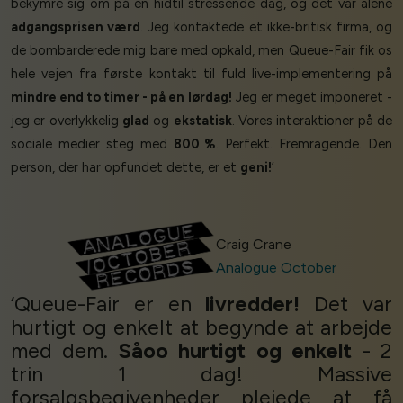
bekymre sig om på en hidtil stressende dag, og det var alene
adgangsprisen værd
. Jeg kontaktede et ikke-britisk firma, og
de bombarderede mig bare med opkald, men Queue-Fair fik os
hele vejen fra første kontakt til fuld live-implementering på
mindre end to timer - på en lørdag!
Jeg er meget imponeret -
jeg er overlykkelig
glad
og
ekstatisk
. Vores interaktioner på de
sociale medier steg med
800 %
. Perfekt. Fremragende. Den
person, der har opfundet dette, er et
geni!
’
Craig Crane
Analogue October
‘Queue-Fair er en
livredder!
Det var
hurtigt og enkelt at begynde at arbejde
med dem.
Såoo hurtigt og enkelt
- 2
trin 1 dag! Massive
forsalgsbegivenheder plejede at få