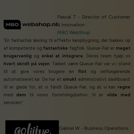
Pascal T - Director of Customer
& Innovation
MBO WebShop
‘En fantastisk løsning til effektiv køopbygning, der bakkes op
af kompetente og
fantastiske
fagfolk. Queue-Fair er
meget
brugervenlig
og
enkel at integrere.
Deres team hjalp os
hvert skridt på vejen
. Takket være Queue-Fair var vi i stand
til at give vores brugere en
flot
og velfungerende
automatiseret kø. De har et
smukt
administrativt dashboard.
Vi er glade for, at vi fandt Queue-Fair, og at vi kan
regne
med
dem
til vores forretningsbehov. Vi er
vilde med
servicen!’
Gabriel W - Business Operations