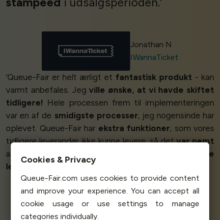
stampeed
i udsalgsperioden.’
Jonathan N
IWannaTicket
‘Queue-Fair er helt ærligt et
fantastisk produkt
- kan
varmt anbefales. Jeg
ville ønske, at vi havde skiftet
tidligere!
Hele processen frem til implementeringen
var en af de
smidigste processer
, jeg nogensinde har
oplevet. Queue-Fair har
ekstra funktioner
, som vores
tidligere leverandør ikke kunne levere, så det
var nemt
at skifte. Alle, der leder efter et køprodukt, bør
ikke
Cookies & Privacy
lede længere
.
Vi elsker det!
’
Queue-Fair.com uses cookies to provide content
and improve your experience. You can accept all
cookie usage or use settings to manage
Dennis Doulgeridis
categories individually.