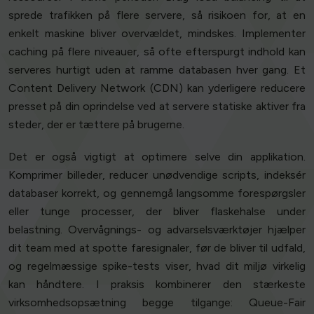
sprede trafikken på flere servere, så risikoen for, at en
enkelt maskine bliver overvældet, mindskes. Implementer
caching på flere niveauer, så ofte efterspurgt indhold kan
serveres hurtigt uden at ramme databasen hver gang. Et
Content Delivery Network (CDN) kan yderligere reducere
presset på din oprindelse ved at servere statiske aktiver fra
steder, der er tættere på brugerne.
Det er også vigtigt at optimere selve din applikation.
Komprimer billeder, reducer unødvendige scripts, indeksér
databaser korrekt, og gennemgå langsomme forespørgsler
eller tunge processer, der bliver flaskehalse under
belastning. Overvågnings- og advarselsværktøjer hjælper
dit team med at spotte faresignaler, før de bliver til udfald,
og regelmæssige spike-tests viser, hvad dit miljø virkelig
kan håndtere. I praksis kombinerer den stærkeste
virksomhedsopsætning begge tilgange: Queue-Fair