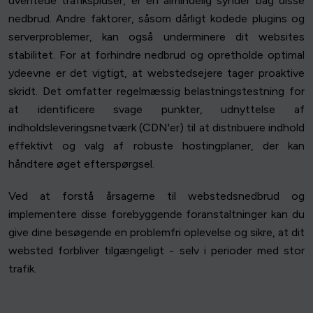
uventede trafikspidser, er en almindelig synder bag disse
nedbrud. Andre faktorer, såsom dårligt kodede plugins og
serverproblemer, kan også underminere dit websites
stabilitet. For at forhindre nedbrud og opretholde optimal
ydeevne er det vigtigt, at webstedsejere tager proaktive
skridt. Det omfatter regelmæssig belastningstestning for
at identificere svage punkter, udnyttelse af
indholdsleveringsnetværk (CDN'er) til at distribuere indhold
effektivt og valg af robuste hostingplaner, der kan
håndtere øget efterspørgsel.
Ved at forstå årsagerne til webstedsnedbrud og
implementere disse forebyggende foranstaltninger kan du
give dine besøgende en problemfri oplevelse og sikre, at dit
websted forbliver tilgængeligt - selv i perioder med stor
trafik.