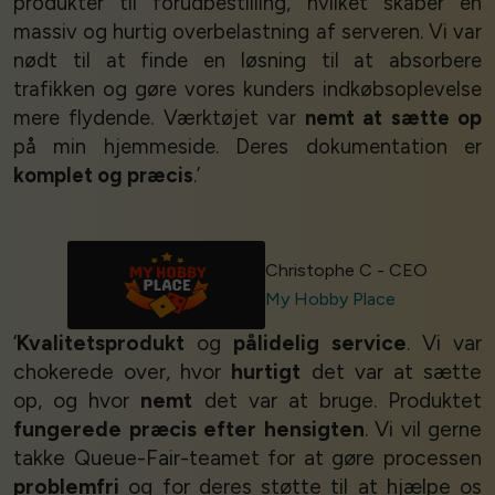
produkter til forudbestilling, hvilket skaber en
massiv og hurtig overbelastning af serveren. Vi var
nødt til at finde en løsning til at absorbere
trafikken og gøre vores kunders indkøbsoplevelse
mere flydende. Værktøjet var
nemt at sætte op
på min hjemmeside. Deres dokumentation er
komplet og præcis
.’
Christophe C - CEO
My Hobby Place
‘
Kvalitetsprodukt
og
pålidelig service
. Vi var
chokerede over, hvor
hurtigt
det var at sætte
op, og hvor
nemt
det var at bruge. Produktet
fungerede præcis efter hensigten
. Vi vil gerne
takke Queue-Fair-teamet for at gøre processen
problemfri
og for deres støtte til at hjælpe os