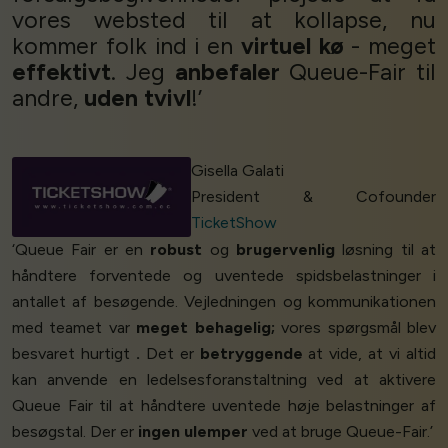
vores websted til at kollapse, nu
kommer folk ind i en
virtuel kø
- meget
effektivt
. Jeg
anbefaler
Queue-Fair til
andre,
uden tvivl
!’
Gisella Galati
President & Cofounder
TicketShow
‘Queue Fair er en
robust
og
brugervenlig
løsning til at
håndtere forventede og uventede spidsbelastninger i
antallet af besøgende. Vejledningen og kommunikationen
med teamet var
meget behagelig;
vores spørgsmål blev
besvaret hurtigt
.
Det er
betryggende
at vide, at vi altid
kan anvende en ledelsesforanstaltning ved at aktivere
Queue Fair til at håndtere uventede høje belastninger af
besøgstal. Der er
ingen ulemper
ved at bruge Queue-Fair.’