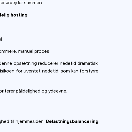
der arbejder sammen.
elig hosting
el
ommere, manuel proces
 Denne opsætning reducerer nedetid dramatisk.
risikoen for uventet nedetid, som kan forstyrre
oriterer pålidelighed og ydeevne.
ighed til hjemmesiden.
Belastningsbalancering