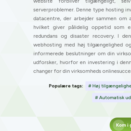
website forbliver tilgængeligt, sel
serverproblemer. Denne type hosting inv
datacentre, der arbejder sammen om 
hvilket giver pålidelig oppetid som e
redundans og disaster recovery. I de
webhosting med høj tilgængelighed og 
informerede beslutninger om din virksom
udforsker, hvorfor en investering i de
changer for din virksomheds onlinesucce
Populære tags:
# Høj tilgængeligh
# Automatisk ud
Kom i 