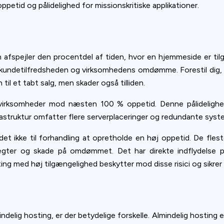
petid og pålidelighed for missionskritiske applikationer.
 afspejler den procentdel af tiden, hvor en hjemmeside er ti
ker kundetilfredsheden og virksomhedens omdømme. Forestil dig
 til et tabt salg, men skader også tilliden.
virksomheder mod næsten 100 % oppetid. Denne pålidelighe
rastruktur omfatter flere serverplaceringer og redundante system
 ikke til forhandling at opretholde en høj oppetid. De fleste 
tægter og skade på omdømmet. Det har direkte indflydelse 
ting med høj tilgængelighed beskytter mod disse risici og sikrer
elig hosting, er der betydelige forskelle. Almindelig hosting er