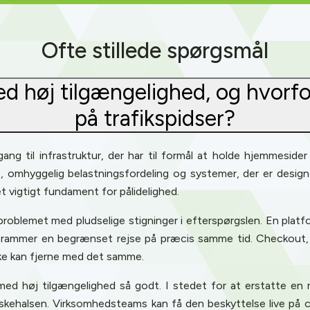
Ofte stillede spørgsmål
 høj tilgængelighed, og hvorfor 
på trafikspidser?
ang til infrastruktur, der har til formål at holde hjemmeside
ere, omhyggelig belastningsfordeling og systemer, der er desig
t vigtigt fundament for pålidelighed.
problemet med pludselige stigninger i efterspørgslen. En pla
e rammer en begrænset rejse på præcis samme tid. Checkout, l
kke kan fjerne med det samme.
med høj tilgængelighed så godt. I stedet for at erstatte en 
askehalsen. Virksomhedsteams kan få den beskyttelse live på c