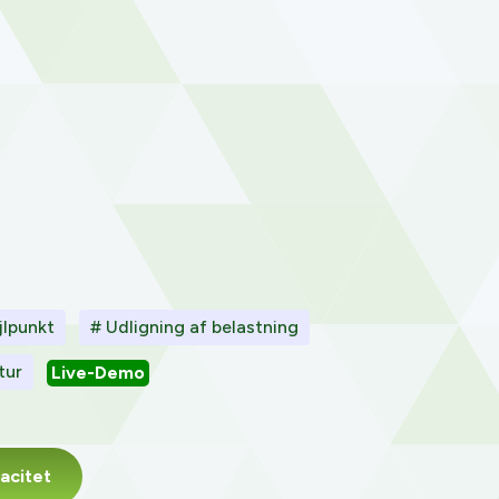
jlpunkt
# Udligning af belastning
tur
Live-Demo
acitet