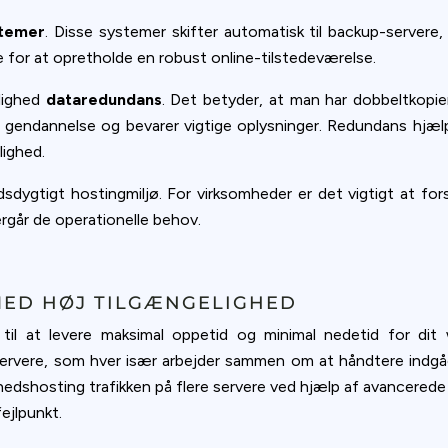
stemer
. Disse systemer skifter automatisk til backup-servere, 
for at opretholde en robust online-tilstedeværelse.
lighed
dataredundans
. Det betyder, at man har dobbeltkopier
ig gendannelse og bevarer vigtige oplysninger. Redundans hjælp
lighed.
sdygtigt hostingmiljø. For virksomheder er det vigtigt at f
ergår de operationelle behov.
MED HØJ TILGÆNGELIGHED
til at levere maksimal oppetid og minimal nedetid for dit w
servere, som hver især arbejder sammen om at håndtere indgåe
hedshosting trafikken på flere servere ved hjælp af avancerede b
fejlpunkt.