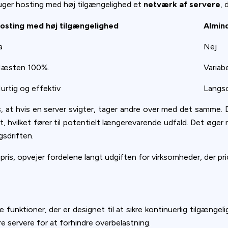
bruger hosting med høj tilgængelighed et
netværk af servere
, 
osting med høj tilgængelighed
Almind
a
Nej
æsten 100%.
Variab
urtig og effektiv
Langs
s, at hvis en server svigter, tager andre over med det samme.
, hvilket fører til potentielt længerevarende udfald. Det øger 
gsdriften.
ris, opvejer fordelene langt udgiften for virksomheder, der pri
funktioner, der er designet til at sikre kontinuerlig tilgængel
re servere for at forhindre overbelastning.