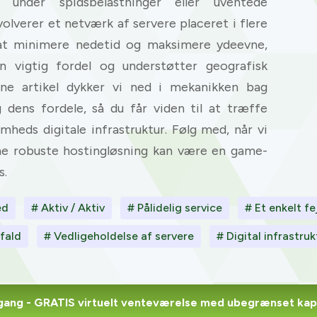
v under spidsbelastninger eller uventede
olverer et netværk af servere placeret i flere
at minimere nedetid og maksimere ydeevne,
n vigtig fordel og understøtter geografisk
nne artikel dykker vi ned i mekanikken bag
dens fordele, så du får viden til at træffe
heds digitale infrastruktur. Følg med, når vi
nne robuste hostingløsning kan være en game-
s.
ed
# Aktiv / Aktiv
# Pålidelig service
# Et enkelt fe
fald
# Vedligeholdelse af servere
# Digital infrastruk
gang
- GRATIS virtuelt venteværelse med ubegrænset kap