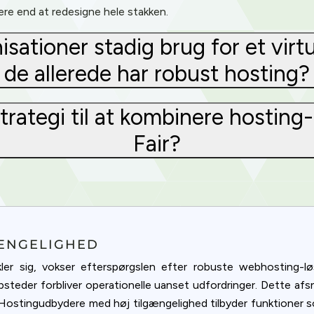
ere end at redesigne hele stakken.
ationer stadig brug for et virt
de allerede har robust hosting?
trategi til at kombinere hosting
Fair?
GÆNGELIGHED
kler sig, vokser efterspørgslen efter robuste webhosting-l
eder forbliver operationelle uanset udfordringer. Dette afsni
 Hostingudbydere med høj tilgængelighed tilbyder funktioner so