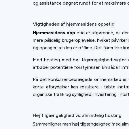
og assistance døgnet rundt for at maksimere op
Vigtigheden af hjemmesidens oppetid
Hjemmesidens opp
etid er afgørende, da den
mere pålidelig brugeroplevelse, hvilket påvir
og opdager, at den er offline. Det fører ikke kun
Med hosting med høj tilgængelighed sigter 
afbøder potentielle forstyrrelser. En sådan inf
På det konkurrenceprægede onlinemarked er det
korte afbrydelser kan resultere i tabte ind
organiske trafik og synlighed. Investering i hos
Høj tilgængelighed vs. almindelig hosting
Sammenligner man høj tilgængelighed med almind