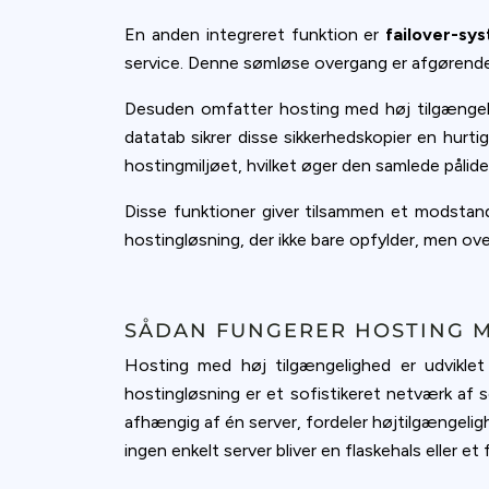
En anden integreret funktion er
failover-sy
service. Denne sømløse overgang er afgørende 
Desuden omfatter hosting med høj tilgænge
datatab sikrer disse sikkerhedskopier en hurt
hostingmiljøet, hvilket øger den samlede pålide
Disse funktioner giver tilsammen et modstand
hostingløsning, der ikke bare opfylder, men ov
SÅDAN FUNGERER HOSTING 
Hosting med høj tilgængelighed er udviklet 
hostingløsning er et sofistikeret netværk af 
afhængig af én server, fordeler højtilgængelig
ingen enkelt server bliver en flaskehals eller et 