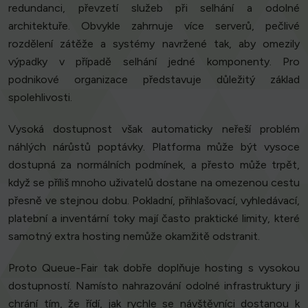
redundanci, převzetí služeb při selhání a odolné
architektuře. Obvykle zahrnuje více serverů, pečlivé
rozdělení zátěže a systémy navržené tak, aby omezily
výpadky v případě selhání jedné komponenty. Pro
podnikové organizace představuje důležitý základ
spolehlivosti.
Vysoká dostupnost však automaticky neřeší problém
náhlých nárůstů poptávky. Platforma může být vysoce
dostupná za normálních podmínek, a přesto může trpět,
když se příliš mnoho uživatelů dostane na omezenou cestu
přesně ve stejnou dobu. Pokladní, přihlašovací, vyhledávací,
platební a inventární toky mají často praktické limity, které
samotný extra hosting nemůže okamžitě odstranit.
Proto Queue-Fair tak dobře doplňuje hosting s vysokou
dostupností. Namísto nahrazování odolné infrastruktury ji
chrání tím, že řídí, jak rychle se návštěvníci dostanou k