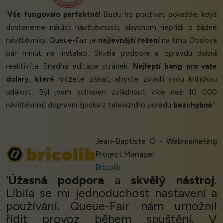
‘
Vše fungovalo perfektně!
Budu ho používat pokaždé, když
dostaneme nárůst návštěvnosti, abychom nepřišli o žádné
návštěvníky. Queue-Fair je
nejlevnější řešení
na trhu. Doslova
pár minut na instalaci. Skvělá podpora a opravdu dobrá
reaktivita. Snadná editace stránek.
Nejlepší bang pro vaše
dolary, které
můžete získat, abyste zvládli svou kritickou
událost, Byl jsem schopen zvládnout více než 10 000
návštěvníků dopravní špička z televizního pořadu
bezchybně
.’
Jean-Baptiste G - Webmarketing
Project Manager
Bricolib
‘
Úžasná podpora
a
skvělý nástroj
.
Líbila se mi jednoduchost nastavení a
používání. Queue-Fair nám umožnil
řídit provoz během spuštění. V