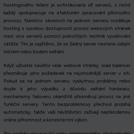
hostingového řešení je sofistikovaná síť serverů, z nichž
každý spolupracuje na efektivním zpracování příchozího
provozu. Namísto závislosti na jednom serveru rozděluje
hosting s vysokou dostupností provoz webových stránek
mezi více serverů pomocí pokročilých technik vyvažování
zátěže. Tím je zajištěno, že se žádný server nestane úzkým
místem nebo bodem selhání.
Když uživatel navštíví vaše webové stránky, load balancer
přesměruje jeho požadavek na nejvhodnější server v síti.
Pokud se na jednom serveru vyskytnou problémy nebo
dojde k jeho výpadku z důvodu selhání hardwaru,
mechanismy failoveru okamžitě přesměrují provoz na jiné
funkční servery. Tento bezproblémový přechod probíhá
automaticky, takže vaši návštěvníci zažívají nepřerušenou
online přítomnost a konzistentní výkon.
Pro podniky provozující weby elektronického obchodování