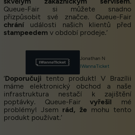
skvělým zákaznickým servisem
.
Queue-Fair si můžete snadno
přizpůsobit své značce. Queue-Fair
chrání
události našich klientů před
stampeedem
v období prodeje.’
Jonathan N
IWannaTicket
‘
Doporučuji
tento produkt! V Brazílii
máme elektronický obchod a naše
infrastruktura nestačí k zajištění
poptávky. Queue-Fair
vyřešil
mé
problémy! Jsem
rád, že
mohu tento
produkt používat.’