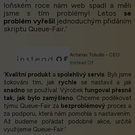
loňském roce nám web spadl a měli
jsme s tím problémy! Letos
se
problém vyřešil
jednoduchým přidáním
skriptu Queue-Fair.’
Antanas Toliušis - CEO
Instead Of
‘
Kvalitní produkt
a
spolehlivý servis
. Byli jsme
šokováni tím, jak
rychle
se nastavil a jak
snadno
se používal. Výrobek
fungoval přesně
tak, jak bylo zamýšleno
. Chceme poděkovat
týmu Queue-Fair za
bezproblémový
proces a
za podporu, která nám pomohla s nastavením.
Až budeme pořádat podobné akce, určitě
využijeme Queue-Fair.’