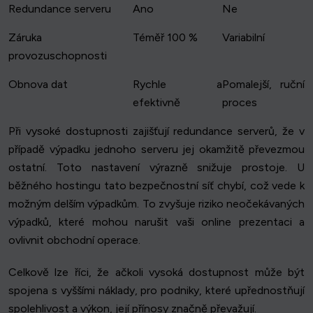
Redundance serveru
Ano
Ne
Záruka
Téměř 100 %
Variabilní
provozuschopnosti
Obnova dat
Rychle a
Pomalejší, ruční
efektivně
proces
Při vysoké dostupnosti zajišťují redundance serverů, že v
případě výpadku jednoho serveru jej okamžitě převezmou
ostatní. Toto nastavení výrazně snižuje prostoje. U
běžného hostingu tato bezpečnostní síť chybí, což vede k
možným delším výpadkům. To zvyšuje riziko neočekávaných
výpadků, které mohou narušit vaši online prezentaci a
ovlivnit obchodní operace.
Celkově lze říci, že ačkoli vysoká dostupnost může být
spojena s vyššími náklady, pro podniky, které upřednostňují
spolehlivost a výkon, její přínosy značně převažují.