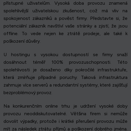
přístupné uživatelům. Vysoká doba provozu znamená
spolehlivější uživatelskou zkušenost, což má vliv na
spokojenost zákazníků a pověst firmy. Představte si, že
potenciální zákazník navštíví vaše stránky a zjistí, že jsou
offline. To vede nejen ke ztrátě prodeje, ale také k
poškození důvěry.
U hostingu s vysokou dostupností se firmy snaží
dosáhnout téměř 100% provozuschopnosti. Této
spolehlivosti je dosaženo díky pokročilé infrastruktuře,
která zmírňuje případné poruchy. Taková infrastruktura
zahrnuje více serverů a redundantní systémy, které zajišťují
bezproblémový provoz.
Na konkurenčním online trhu je udržení vysoké doby
provozu neoddiskutovatelné. Většina firem si nemůže
dovolit výpadky, protože i krátké přerušení provozu může
mít za následek ztrátu příjmů a poškození dobrého jména.