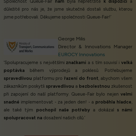
Společnost Queue-Fair
nám
byla nepřetržitě
k dispozici
a
důležité pro nás je, že jsme skutečně dostali službu, kterou
jsme potřebovali. Děkujeme společnosti Queue-Fair!’
George Milis
Director & Innovations Manager
EUROCY Innovations
‘Spolupracujeme s největšími
značkami
a s tím souvisí i
velká
poptávka
během výprodejů a poklesů. Potřebujeme
spravedlivou
platformu pro
řazení do front
, abychom všem
zákazníkům poskytli
spravedlivou
a
bezbolestnou
zkušenost
při zapojení do naší platformy. Queue-Fair bylo nejen
velmi
snadné
implementovat - za jeden den! - a
proběhla hladce
,
ale také tým
pochopil naše potřeby
a dokázal
s námi
spolupracovat na
dosažení našich cílů.’