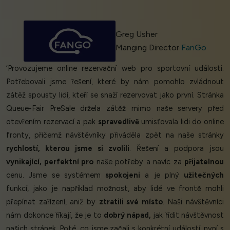
Greg Usher
Manging Director
FanGo
‘Provozujeme online rezervační web pro sportovní události.
Potřebovali jsme řešení, které by nám pomohlo zvládnout
zátěž spousty lidí, kteří se snaží rezervovat jako první. Stránka
Queue-Fair PreSale držela zátěž mimo naše servery před
otevřením rezervací a pak
spravedlivě
umisťovala lidi do online
fronty, přičemž návštěvníky přiváděla zpět na naše stránky
rychlostí, kterou jsme si zvolili
. Řešení a podpora jsou
vynikající, perfektní pro
naše potřeby a navíc za
přijatelnou
cenu. Jsme se systémem
spokojeni
a je plný
užitečných
funkcí, jako je například možnost, aby lidé ve frontě mohli
přepínat zařízení, aniž by
ztratili své místo
. Naši návštěvníci
nám dokonce říkají, že je to
dobrý nápad,
jak řídit návštěvnost
našich stránek. Poté, co jsme začali s konkrétní událostí, nyní s