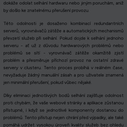
dokáže odolat selhání hardwaru nebo jiným poruchám, aniž
by došlo ke znatelnému přerušení provozu.
Této odolnosti je dosaženo kombinací redundantních
serverů, vyrovnávačů zátěže a automatických mechanismů
převzetí služeb při selhání. Pokud dojde k selhání jednoho
serveru - ať už z důvodu hardwarových problémů nebo
problémů se sítí - vyrovnávač zátěže okamžitě zjistí
problém a přesměruje příchozí provoz na ostatní zdravé
servery v clusteru. Tento proces probíhá v reálném čase,
nevyžaduje žádný manuální zásah a pro uživatele znamená
jen minimální přerušení, pokud vůbec nějaké.
Díky eliminaci jednotlivých bodů selhání zajišťuje odolnost
proti chybám, že vaše webové stránky a aplikace zůstanou
přístupné, i když se jednotlivé komponenty dostanou do
problémů. Tento přístup nejen chrání před výpadky, ale také
pomáhá udržet vysokou úroveň kvality služeb bez ohledu