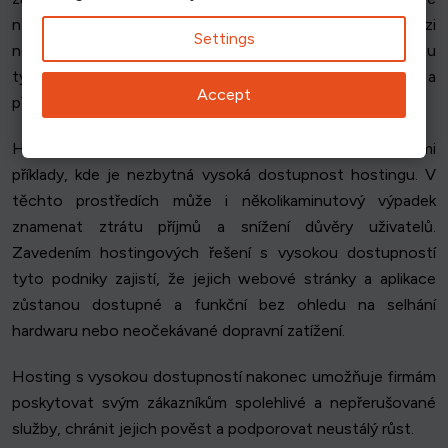
nárůsty uživatelské aktivity. Díky rozdělení provozu mezi
Settings
několik serverů a udržování redundantních systémů mohou
tyto platformy poskytovat bezproblémové streamování a
Accept
přístup k obsahu, a to i v době největšího využití.
Herní servery a platformy finančních služeb jsou dalšími
příklady, kde je nezbytná vysoká dostupnost hostingu. V
těchto prostředích může i několikaminutový výpadek
znamenat ztrátu příjmů a snížení důvěry uživatelů.
Zavedením hostingových řešení s vysokou dostupností
tyto podniky zajistí, že jejich webové stránky a aplikace
zůstanou dostupné a funkční bez ohledu na selhání
hardwaru nebo neočekávané dopravní zatížení.
Hosting s vysokou dostupností nakonec umožňuje firmám
poskytovat svým zákazníkům spolehlivé a nepřerušované
služby, chránit jejich pověst a podporovat neustálý růst.