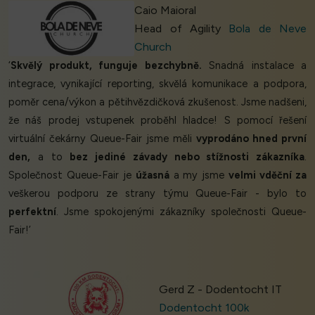
Caio Maioral
Head of Agility
Bola de Neve
Church
‘
Skvělý produkt, funguje bezchybně.
Snadná instalace a
integrace, vynikající reporting, skvělá komunikace a podpora,
poměr cena/výkon a pětihvězdičková zkušenost. Jsme nadšeni,
že náš prodej vstupenek proběhl hladce! S pomocí řešení
virtuální čekárny Queue-Fair jsme měli
vyprodáno hned první
den,
a to
bez jediné závady nebo stížnosti zákazníka
.
Společnost Queue-Fair je
úžasná
a my jsme
velmi vděční za
veškerou podporu ze strany týmu Queue-Fair - bylo to
perfektní
. Jsme spokojenými zákazníky společnosti Queue-
Fair!’
Gerd Z - Dodentocht IT
Dodentocht 100k