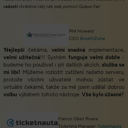
radostí
chráníme celý náš web pomocí Queue-Fair.’
Phil Howard
CEO
BookItZone
‘
Nejlepší
čekárna,
velmi snadná
implementace,
velmi užitečná
!!! Systém
funguje velmi dobře
-
budeme ho používat i při dalších akcích,
služba se
mi líbí!
Můžeme rozložit zatížení našeho serveru,
protože všichni uživatelé mohou zůstat ve
virtuální čekárně, takže za mě jsem udělal dobrou
volbu
výběrem tohoto nástroje.
Vše bylo úžasné!
’
Franco Obet Rivera
Ticketing Manager
Ticketnauta