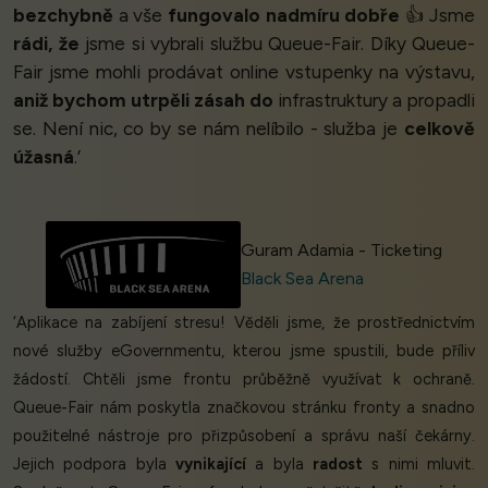
bezchybně
a vše
fungovalo nadmíru dobře
👍 Jsme
rádi, že
jsme si vybrali službu Queue-Fair. Díky Queue-
Fair jsme mohli prodávat online vstupenky na výstavu,
aniž bychom utrpěli zásah do
infrastruktury a propadli
se. Není nic, co by se nám nelíbilo - služba je
celkově
úžasná
.’
Guram Adamia - Ticketing
Black Sea Arena
‘Aplikace na zabíjení stresu! Věděli jsme, že prostřednictvím
nové služby eGovernmentu, kterou jsme spustili, bude příliv
žádostí. Chtěli jsme frontu průběžně využívat k ochraně.
Queue-Fair nám poskytla značkovou stránku fronty a snadno
použitelné nástroje pro přizpůsobení a správu naší čekárny.
Jejich podpora byla
vynikající
a byla
radost
s nimi mluvit.