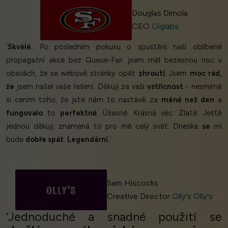
Douglas Dimola
CEO
Giglabs
‘
Skvělé.
Po posledním pokusu o spuštění naší oblíbené
propagační akce bez Queue-Fair jsem měl bezesnou noc v
obavách, že se webové stránky opět
zhroutí
. Jsem
moc rád,
že
jsem našel vaše řešení. Děkuji za vaši
vstřícnost
- nesmírně
si cením toho, že jste nám to nastavili za
méně než den
a
fungovalo
to
perfektně
. Úžasné. Krásná věc. Zlaté. Ještě
jednou děkuji; znamená to pro mě celý svět. Dneska
se
mi
bude
dobře spát
.
Legendární.
’
Sam Hiscocks
Creative Director
Olly's Olly's
‘Jednoduché a snadné použití se