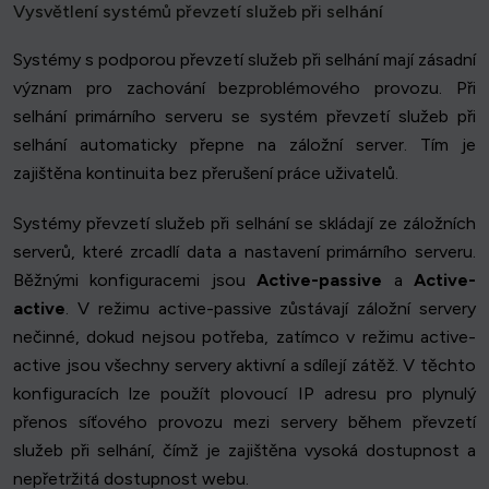
Vysvětlení systémů převzetí služeb při selhání
Systémy s podporou převzetí služeb při selhání mají zásadní
význam pro zachování bezproblémového provozu. Při
selhání primárního serveru se systém převzetí služeb při
selhání automaticky přepne na záložní server. Tím je
zajištěna kontinuita bez přerušení práce uživatelů.
Systémy převzetí služeb při selhání se skládají ze záložních
serverů, které zrcadlí data a nastavení primárního serveru.
Běžnými konfiguracemi jsou
Active-passive
a
Active-
active
. V režimu active-passive zůstávají záložní servery
nečinné, dokud nejsou potřeba, zatímco v režimu active-
active jsou všechny servery aktivní a sdílejí zátěž. V těchto
konfiguracích lze použít plovoucí IP adresu pro plynulý
přenos síťového provozu mezi servery během převzetí
služeb při selhání, čímž je zajištěna vysoká dostupnost a
nepřetržitá dostupnost webu.