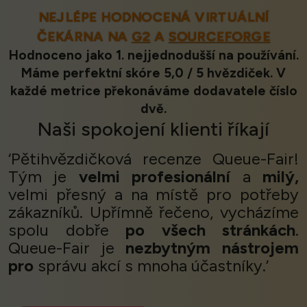
NEJLÉPE HODNOCENÁ VIRTUÁLNÍ
ČEKÁRNA NA
G2
A
SOURCEFORGE
Hodnoceno jako 1. nejjednodušší na používání.
Máme perfektní skóre 5,0 / 5 hvězdiček. V
každé metrice překonáváme dodavatele číslo
dvě.
Naši
spokojení klienti
říkají
‘Pětihvězdičková recenze Queue-Fair!
Tým je
velmi profesionální
a
milý,
velmi přesný a na místě pro potřeby
zákazníků. Upřímně řečeno, vycházíme
spolu dobře
po všech stránkách
.
Queue-Fair je
nezbytným nástrojem
pro
správu akcí s mnoha účastníky.’