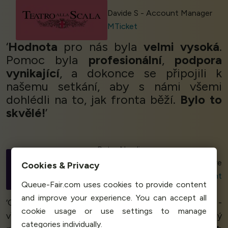
Davide S - Account Manager
MTicket
‘
Hodnota
pro nás byla
velmi vysoká
.
Pomoc byla
profesionální
,
podpora
vynikající
, a dokonce se připojili k
našemu setkání, aby s námi všemi
dohlédli na to, jak fronta běží.
Bylo to
skvělé!
’
Peter Nordin
Project Manager, Infrastructure
Cookies & Privacy
Unit
Swedish Board of Student
Queue-Fair.com uses cookies to provide content
Finance
and improve your experience. You can accept all
‘Queue-Fair je upřímně řečeno
úžasný produkt
-
cookie usage or use settings to manage
vřele doporučujeme.
Kéž bychom přešli dříve!
Celý
categories individually.