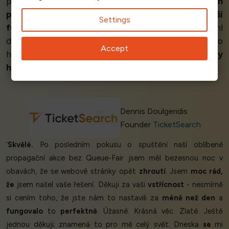
proces až po implementaci byl jedním z
nejhladších
procesů,
které jsem kdy zažil. Queue-Fair má
další
Settings
funkce, kterých
náš předchozí dodavatel nemohl
dosáhnout, takže
přechod byl snadný
. Každý, kdo
Accept
hledá produkt pro fronty, by
neměl hledat dál
.
My
ho milujeme!
’
Dennis Doulgeridis
Founder
TicketSearch
‘
Skvělé.
Po posledním pokusu o spuštění naší oblíbené
propagační akce bez Queue-Fair jsem měl bezesnou noc v
obavách, že se webové stránky opět
zhroutí
. Jsem
moc rád,
že
jsem našel vaše řešení. Děkuji za vaši
vstřícnost
- nesmírně
si cením toho, že jste nám to nastavili za
méně než den
a
fungovalo
to
perfektně
. Úžasné. Krásná věc. Zlaté. Ještě
jednou děkuji; znamená to pro mě celý svět. Dneska
se
mi