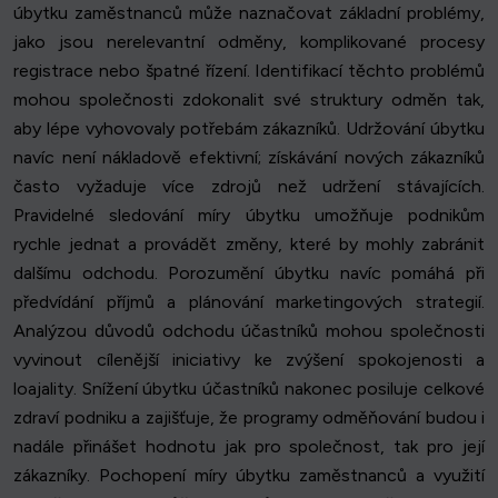
úbytku zaměstnanců může naznačovat základní problémy,
jako jsou nerelevantní odměny, komplikované procesy
registrace nebo špatné řízení. Identifikací těchto problémů
mohou společnosti zdokonalit své struktury odměn tak,
aby lépe vyhovovaly potřebám zákazníků. Udržování úbytku
navíc není nákladově efektivní; získávání nových zákazníků
často vyžaduje více zdrojů než udržení stávajících.
Pravidelné sledování míry úbytku umožňuje podnikům
rychle jednat a provádět změny, které by mohly zabránit
dalšímu odchodu. Porozumění úbytku navíc pomáhá při
předvídání příjmů a plánování marketingových strategií.
Analýzou důvodů odchodu účastníků mohou společnosti
vyvinout cílenější iniciativy ke zvýšení spokojenosti a
loajality. Snížení úbytku účastníků nakonec posiluje celkové
zdraví podniku a zajišťuje, že programy odměňování budou i
nadále přinášet hodnotu jak pro společnost, tak pro její
zákazníky. Pochopení míry úbytku zaměstnanců a využití