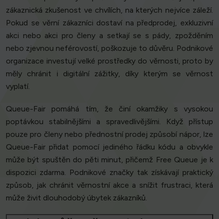
zákaznická zkušenost ve chvílích, na kterých nejvíce záleží.
Pokud se věrní zákazníci dostaví na předprodej, exkluzivní
akci nebo akci pro členy a setkají se s pády, zpožděním
nebo zjevnou neférovostí, poškozuje to důvěru. Podnikové
organizace investují velké prostředky do věrnosti, proto by
měly chránit i digitální zážitky, díky kterým se věrnost
vyplatí.
Queue-Fair pomáhá tím, že činí okamžiky s vysokou
poptávkou stabilnějšími a spravedlivějšími. Když přístup
pouze pro členy nebo přednostní prodej způsobí nápor, lze
Queue-Fair přidat pomocí jediného řádku kódu a obvykle
může být spuštěn do pěti minut, přičemž Free Queue je k
dispozici zdarma. Podnikové značky tak získávají praktický
způsob, jak chránit věrnostní akce a snížit frustraci, která
může živit dlouhodobý úbytek zákazníků.