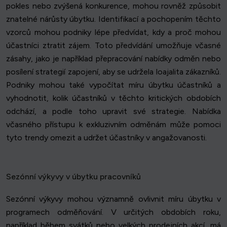
pokles nebo zvýšená konkurence, mohou rovněž způsobit
znatelné nárůsty úbytku. Identifikací a pochopením těchto
vzorců mohou podniky lépe předvídat, kdy a proč mohou
účastníci ztratit zájem. Toto předvídání umožňuje včasné
zásahy, jako je například přepracování nabídky odměn nebo
posílení strategií zapojení, aby se udržela loajalita zákazníků.
Podniky mohou také vypočítat míru úbytku účastníků a
vyhodnotit, kolik účastníků v těchto kritických obdobích
odchází, a podle toho upravit své strategie. Nabídka
včasného přístupu k exkluzivním odměnám může pomoci
tyto trendy omezit a udržet účastníky v angažovanosti.
Sezónní výkyvy v úbytku pracovníků
Sezónní výkyvy mohou významně ovlivnit míru úbytku v
programech odměňování. V určitých obdobích roku,
například během svátků nebo velkých prodejních akcí, má