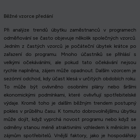
Běžné vzorce předání
Při analýze trendů úbytku zaměstnanců v programech
odměňování se často objevuje několik společných vzorců.
Jedním z častých vzorců je počáteční úbytek krátce po
zařazení do programu. Mnoho účastníků se přihlásí s
velkými očekáváními, ale pokud tato očekávání nejsou
rychle naplněna, zájem může opadnout. Dalším vzorcem je
sezónní odchod, kdy účast klesá v určitých obdobích roku.
To může být ovlivněno osobními plány nebo širšími
ekonomickými podmínkami, které ovlivňují spotřebitelské
výdaje. Kromě toho je dalším běžným trendem postupný
pokles v průběhu času. K tomuto dobrovolnějšímu úbytku
může dojít, když vyprchá novost programu nebo když se
odměny stanou méně atraktivními vzhledem k měnícím se
zájmům spotřebitelů. Vnější faktory, jako je hospodářský