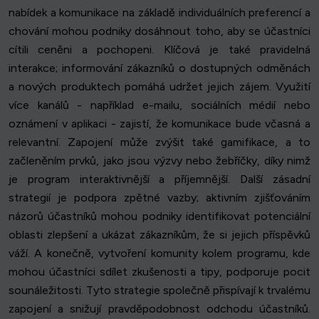
nabídek a komunikace na základě individuálních preferencí a
chování mohou podniky dosáhnout toho, aby se účastníci
cítili ceněni a pochopeni. Klíčová je také pravidelná
interakce; informování zákazníků o dostupných odměnách
a nových produktech pomáhá udržet jejich zájem. Využití
více kanálů - například e-mailu, sociálních médií nebo
oznámení v aplikaci - zajistí, že komunikace bude včasná a
relevantní. Zapojení může zvýšit také gamifikace, a to
začleněním prvků, jako jsou výzvy nebo žebříčky, díky nimž
je program interaktivnější a příjemnější. Další zásadní
strategií je podpora zpětné vazby; aktivním zjišťováním
názorů účastníků mohou podniky identifikovat potenciální
oblasti zlepšení a ukázat zákazníkům, že si jejich příspěvků
váží. A konečně, vytvoření komunity kolem programu, kde
mohou účastníci sdílet zkušenosti a tipy, podporuje pocit
sounáležitosti. Tyto strategie společně přispívají k trvalému
zapojení a snižují pravděpodobnost odchodu účastníků.