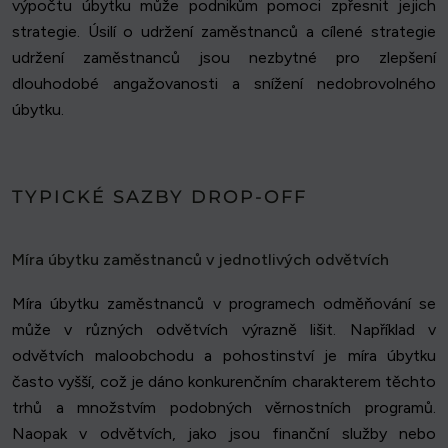
výpočtu úbytku může podnikům pomoci zpřesnit jejich
strategie. Úsilí o udržení zaměstnanců a cílené strategie
udržení zaměstnanců jsou nezbytné pro zlepšení
dlouhodobé angažovanosti a snížení nedobrovolného
úbytku.
TYPICKÉ SAZBY DROP-OFF
Míra úbytku zaměstnanců v jednotlivých odvětvích
Míra úbytku zaměstnanců v programech odměňování se
může v různých odvětvích výrazně lišit. Například v
odvětvích maloobchodu a pohostinství je míra úbytku
často vyšší, což je dáno konkurenčním charakterem těchto
trhů a množstvím podobných věrnostních programů.
Naopak v odvětvích, jako jsou finanční služby nebo