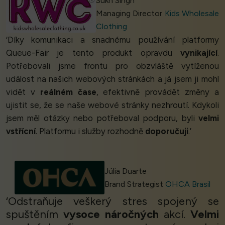
Sukh Singh
Managing Director
Kids Wholesale
Clothing
‘Díky komunikaci a snadnému používání platformy
Queue-Fair je tento produkt opravdu
vynikající
.
Potřebovali jsme frontu pro obzvláště vytíženou
událost na našich webových stránkách a já jsem ji mohl
vidět v
reálném čase
, efektivně provádět změny a
ujistit se, že se naše webové stránky nezhroutí. Kdykoli
jsem měl otázky nebo potřeboval podporu, byli
velmi
vstřícní
. Platformu i služby rozhodně
doporučuji
.’
Júlia Duarte
Brand Strategist
OHCA Brasil
‘Odstraňuje veškerý stres spojený se
spuštěním
vysoce náročných
akcí.
Velmi