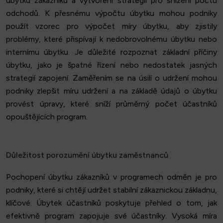
úbytku zákazníků a vytvoření strategií pro snížení počtu
odchodů. K přesnému výpočtu úbytku mohou podniky
použít vzorec pro výpočet míry úbytku, aby zjistily
problémy, které přispívají k nedobrovolnému úbytku nebo
internímu úbytku. Je důležité rozpoznat základní příčiny
úbytku, jako je špatné řízení nebo nedostatek jasných
strategií zapojení. Zaměřením se na úsilí o udržení mohou
podniky zlepšit míru udržení a na základě údajů o úbytku
provést úpravy, které sníží průměrný počet účastníků
opouštějících program.
Důležitost porozumění úbytku zaměstnanců
Pochopení úbytku zákazníků v programech odměn je pro
podniky, které si chtějí udržet stabilní zákaznickou základnu,
klíčové. Úbytek účastníků poskytuje přehled o tom, jak
efektivně program zapojuje své účastníky. Vysoká míra