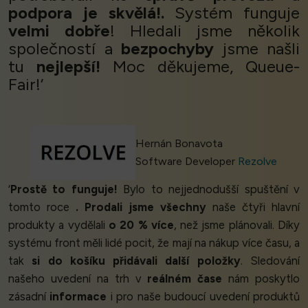
podpora je skvělá!.
Systém funguje
velmi dobře
! Hledali jsme několik
společností a
bezpochyby
jsme našli
tu
nejlepší!
Moc děkujeme, Queue-
Fair!’
Hernán Bonavota
Software Developer
Rezolve
‘
Prostě to funguje!
Bylo to nejjednodušší spuštění v
tomto roce
.
Prodali jsme všechny
naše čtyři hlavní
produkty a vydělali
o 20 % více
, než jsme plánovali. Díky
systému front měli lidé pocit, že mají na nákup více času, a
tak
si do košíku přidávali další položky
. Sledování
našeho uvedení na trh v
reálném čase
nám poskytlo
zásadní
informace
i pro naše budoucí uvedení produktů