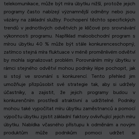
telekomunikace, může být míra úbytku nižší, protože jejich
programy často nabízejí významnější odměny nebo jsou
vázány na základní služby. Pochopení těchto specifických
trendů v jednotlivých odvětvích je klíčové pro srovnávání
výkonnosti programu. Například maloobchodní program s
mírou úbytku 40 % může být stále konkurenceschopný,
zatímco stejná míra fluktuace v méně proměnlivém odvětví
by mohla signalizovat problém. Porovnáním míry úbytku v
rámci stejného odvětví mohou podniky lépe pochopit, jak
si stojí ve srovnání s konkurencí. Tento přehled jim
umožňuje přizpůsobit své strategie tak, aby si udržely
účastníky, a zajistit, že jejich programy budou v
konkurenčním prostředí atraktivní a udržitelné. Podniky
mohou také vypočítat míru úbytku zaměstnanců a pomocí
výpočtu úbytku zjistit základní faktory ovlivňující jejich míru
úbytku. Nabídka včasného přístupu k odměnám a novým
produktům může podnikům pomoci udržet si