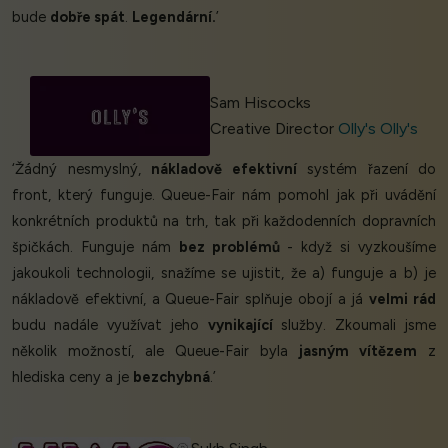
bude
dobře spát
.
Legendární.
’
Sam Hiscocks
Creative Director
Olly's Olly's
‘Žádný nesmyslný,
nákladově efektivní
systém řazení do
front, který funguje. Queue-Fair nám pomohl jak při uvádění
konkrétních produktů na trh, tak při každodenních dopravních
špičkách. Funguje nám
bez problémů
- když si vyzkoušíme
jakoukoli technologii, snažíme se ujistit, že a) funguje a b) je
nákladově efektivní, a Queue-Fair splňuje obojí a já
velmi rád
budu nadále využívat jeho
vynikající
služby. Zkoumali jsme
několik možností, ale Queue-Fair byla
jasným vítězem
z
hlediska ceny a je
bezchybná
.’