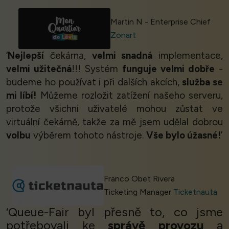
Martin N - Enterprise Chief
Zonart
‘
Nejlepší
čekárna,
velmi snadná
implementace,
velmi užitečná
!!! Systém
funguje velmi dobře
-
budeme ho používat i při dalších akcích,
služba se
mi líbí!
Můžeme rozložit zatížení našeho serveru,
protože všichni uživatelé mohou zůstat ve
virtuální čekárně, takže za mě jsem udělal dobrou
volbu
výběrem tohoto nástroje.
Vše bylo úžasné!
’
Franco Obet Rivera
Ticketing Manager
Ticketnauta
‘Queue-Fair byl přesně to, co jsme
potřebovali ke
správě provozu
a