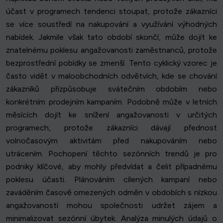
účast v programech tendenci stoupat, protože zákazníci
se více soustředí na nakupování a využívání výhodných
nabídek. Jakmile však tato období skončí, může dojít ke
znatelnému poklesu angažovanosti zaměstnanců, protože
bezprostřední pobídky se zmenší. Tento cyklický vzorec je
často vidět v maloobchodních odvětvích, kde se chování
zákazníků přizpůsobuje svátečním obdobím nebo
konkrétním prodejním kampaním. Podobně může v letních
měsících dojít ke snížení angažovanosti v určitých
programech, protože zákazníci dávají přednost
volnočasovým aktivitám před nakupováním nebo
utrácením. Pochopení těchto sezónních trendů je pro
podniky klíčové, aby mohly předvídat a čelit případnému
poklesu účasti. Plánováním cílených kampaní nebo
zaváděním časově omezených odměn v obdobích s nízkou
angažovaností mohou společnosti udržet zájem a
minimalizovat sezónní úbytek. Analýza minulých údajů o