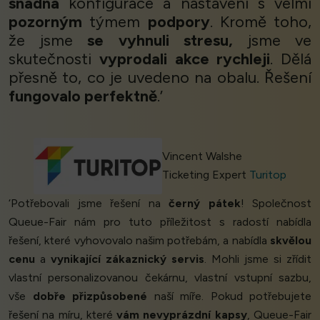
snadná
konfigurace a nastavení s velmi
pozorným
týmem
podpory
. Kromě toho,
že jsme
se vyhnuli stresu,
jsme ve
skutečnosti
vyprodali akce rychleji
. Dělá
přesně to, co je uvedeno na obalu. Řešení
fungovalo perfektně
.’
Vincent Walshe
Ticketing Expert
Turitop
‘Potřebovali jsme řešení na
černý pátek
! Společnost
Queue-Fair nám pro tuto příležitost s radostí nabídla
řešení, které vyhovovalo našim potřebám, a nabídla
skvělou
cenu
a
vynikající zákaznický servis
. Mohli jsme si zřídit
vlastní personalizovanou čekárnu, vlastní vstupní sazbu,
vše
dobře přizpůsobené
naší míře. Pokud potřebujete
řešení na míru, které
vám nevyprázdní kapsy
, Queue-Fair