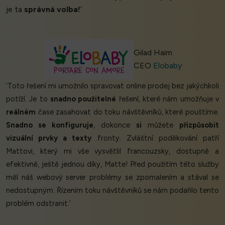
je ta
správná volba!
’
Gilad Haim
CEO
Elobaby
‘Toto řešení mi umožnilo spravovat online prodej bez jakýchkoli
potíží. Je to
snadno použitelné
řešení, které nám umožňuje v
reálném
čase zasahovat do toku návštěvníků, které pouštíme.
Snadno se konfiguruje
, dokonce
si
můžete
přizpůsobit
vizuální prvky a texty
fronty. Zvláštní poděkování patří
Mattovi, který mi vše vysvětlil francouzsky, dostupně a
efektivně, ještě jednou díky, Matte! Před použitím této služby
měl náš webový server problémy se zpomalením a stával se
nedostupným. Řízením toku návštěvníků se nám podařilo tento
problém odstranit.’