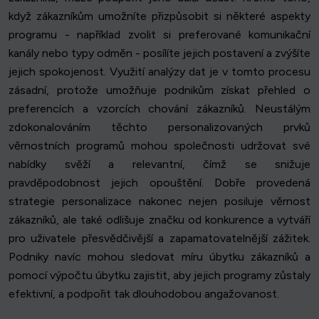
když zákazníkům umožníte přizpůsobit si některé aspekty
programu - například zvolit si preferované komunikační
kanály nebo typy odměn - posílíte jejich postavení a zvýšíte
jejich spokojenost. Využití analýzy dat je v tomto procesu
zásadní, protože umožňuje podnikům získat přehled o
preferencích a vzorcích chování zákazníků. Neustálým
zdokonalováním těchto personalizovaných prvků
věrnostních programů mohou společnosti udržovat své
nabídky svěží a relevantní, čímž se snižuje
pravděpodobnost jejich opouštění. Dobře provedená
strategie personalizace nakonec nejen posiluje věrnost
zákazníků, ale také odlišuje značku od konkurence a vytváří
pro uživatele přesvědčivější a zapamatovatelnější zážitek.
Podniky navíc mohou sledovat míru úbytku zákazníků a
pomocí výpočtu úbytku zajistit, aby jejich programy zůstaly
efektivní, a podpořit tak dlouhodobou angažovanost.