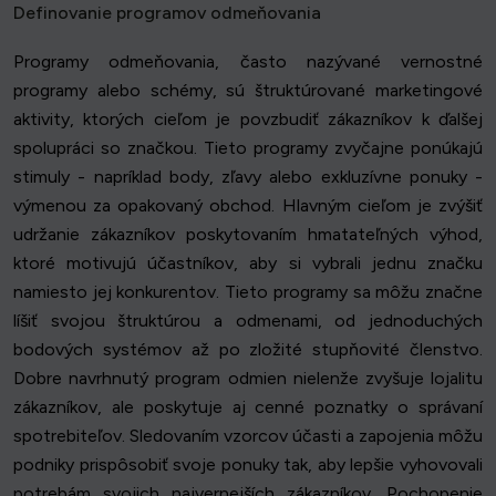
Definovanie programov odmeňovania
Programy odmeňovania, často nazývané vernostné
programy alebo schémy, sú štruktúrované marketingové
aktivity, ktorých cieľom je povzbudiť zákazníkov k ďalšej
spolupráci so značkou. Tieto programy zvyčajne ponúkajú
stimuly - napríklad body, zľavy alebo exkluzívne ponuky -
výmenou za opakovaný obchod. Hlavným cieľom je zvýšiť
udržanie zákazníkov poskytovaním hmatateľných výhod,
ktoré motivujú účastníkov, aby si vybrali jednu značku
namiesto jej konkurentov. Tieto programy sa môžu značne
líšiť svojou štruktúrou a odmenami, od jednoduchých
bodových systémov až po zložité stupňovité členstvo.
Dobre navrhnutý program odmien nielenže zvyšuje lojalitu
zákazníkov, ale poskytuje aj cenné poznatky o správaní
spotrebiteľov. Sledovaním vzorcov účasti a zapojenia môžu
podniky prispôsobiť svoje ponuky tak, aby lepšie vyhovovali
potrebám svojich najvernejších zákazníkov. Pochopenie