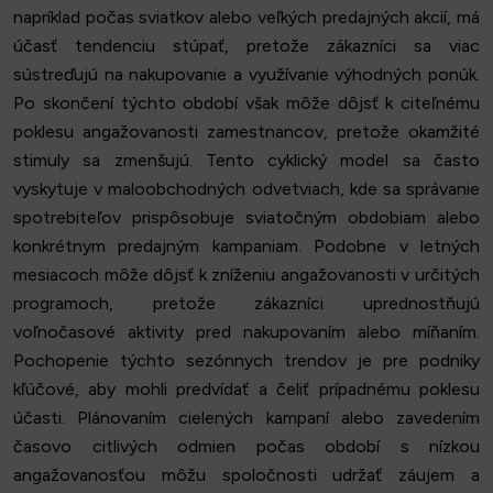
napríklad počas sviatkov alebo veľkých predajných akcií, má
účasť tendenciu stúpať, pretože zákazníci sa viac
sústreďujú na nakupovanie a využívanie výhodných ponúk.
Po skončení týchto období však môže dôjsť k citeľnému
poklesu angažovanosti zamestnancov, pretože okamžité
stimuly sa zmenšujú. Tento cyklický model sa často
vyskytuje v maloobchodných odvetviach, kde sa správanie
spotrebiteľov prispôsobuje sviatočným obdobiam alebo
konkrétnym predajným kampaniam. Podobne v letných
mesiacoch môže dôjsť k zníženiu angažovanosti v určitých
programoch, pretože zákazníci uprednostňujú
voľnočasové aktivity pred nakupovaním alebo míňaním.
Pochopenie týchto sezónnych trendov je pre podniky
kľúčové, aby mohli predvídať a čeliť prípadnému poklesu
účasti. Plánovaním cielených kampaní alebo zavedením
časovo citlivých odmien počas období s nízkou
angažovanosťou môžu spoločnosti udržať záujem a