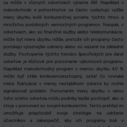
sa môže v rôznych odvetviach výrazne líšiť. Napríklad v
maloobchode a pohostinstve sa často vyskytujú vyššie
miery úbytku kvôli konkurenčnej povahe týchto trhov a
množstvu podobných vernostných programov. Naopak, v
odvetviach, ako sú finančné služby alebo telekomunikácie,
môže byť miera úbytku nižšia, pretože ich programy často
ponúkajú výraznejšie odmeny alebo sú viazané na základné
služby. Pochopenie týchto trendov špecifických pre dané
odvetvie je kľúčové pre porovnanie výkonnosti programu.
Napríklad maloobchodný program s mierou úbytku 40 %
môže byť stále konkurencieschopný, zatiaľ čo rovnaká
miera fluktuácie v menej nestabilnom odvetví by mohla
signalizovať problém. Porovnaním miery úbytku v rámci
toho istého odvetvia môžu podniky lepšie pochopiť, ako si
stoja v porovnaní so svojimi konkurentmi. Tento prehľad im
umožňuje prispôsobiť svoje stratégie na udržanie
účastníkov a zabezpečiť, aby ich programy boli v