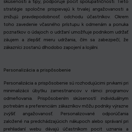
skúsenosti a tipy, podporuje pocit spolupatričnosti. Tieto
stratégie spoločne prispievajú k trvalej angažovanosti a
znižujú pravdepodobnosť odchodu účastníkov. Okrem
toho zavedenie včasného prístupu k odmenám a ponuka
poznatkov o údajoch o udržaní umožňuje podnikom udržať
záujem a zlepšiť mieru udržania, čím sa zabezpečí, že
zákazníci zostanú dlhodobo zapojení a lojálni.
Personalizácia a prispôsobenie
Personalizácia a prispôsobenie sú rozhodujúcimi prvkami pri
minimalizácii úbytku zamestnancov v rámci programov
odmeňovania. Prispôsobením skúseností individuálnym
potrebám a preferenciám zákazníkov môžu podniky výrazne
zvýšiť angažovanosť. Personalizované odporúčania
založené na predchádzajúcich nákupoch alebo správaní pri
prehliadaní webu dávajú účastníkom pocit uznania a