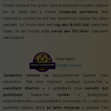
Všetko nastavili tak rýchlo - plne brandovanú virtuálnu čakáreň
len za jeden deň a fronta
fungovala perfektne
. Náš
rezervačný systém by bol bez spoločnosti Queue-Fair úplne
zahltený. Vo fronte sme mali
viac ako 16 000 ľudí
. Nemôžem
uveriť, že nás fronta stála
menej ako 150 libier
! Ďakujeme
veľmi pekne!’
Mark Walsh
Totally Tickets
‘
Spoľahlivé riešenie na
bezproblémové riadenie toku
zákazníkov. Mali sme možnosť používať Queue-Fair u
niekoľkých klientov
a s výsledkami sme
nemohli byť
spokojnejší
. Queue-Fair
vyniká>
v poskytovaní
bezproblémového používateľského prostredia, čo z neho robí
spoľahlivý nástroj, ktorý
sa ľahko integruje
a používa. Tím