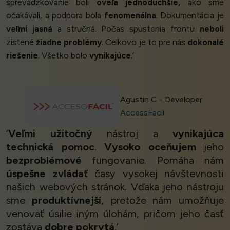
sprevádzkovanie boli
oveľa jednoduchšie,
ako sme
očakávali, a podpora bola
fenomenálna
. Dokumentácia je
veľmi jasná
a stručná. Počas spustenia frontu
neboli
zistené
žiadne problémy
. Celkovo je to pre nás
dokonalé
riešenie
. Všetko bolo
vynikajúce
.’
Agustin C - Developer
AccessFacil
‘
Veľmi užitočný
nástroj a
vynikajúca
technická pomoc
.
Vysoko oceňujem
jeho
bezproblémové
fungovanie. Pomáha nám
úspešne zvládať
časy vysokej návštevnosti
našich webových stránok. Vďaka jeho nástroju
sme
produktívnejší
, pretože nám umožňuje
venovať úsilie iným úlohám, pričom jeho časť
zostáva
dobre pokrytá
.’