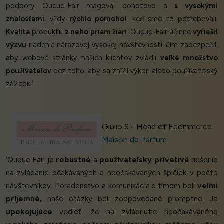
podpory Queue-Fair reagoval pohotovo a
s vysokými
znalosťami
, vždy
rýchlo pomohol
, keď sme to potrebovali.
Kvalita
produktu
z neho priam žiari
. Queue-Fair účinne
vyriešil
výzvu
riadenia nárazovej vysokej návštevnosti, čím zabezpečil,
aby webové stránky našich klientov zvládli
veľké množstvo
používateľov
bez toho, aby sa znížil výkon alebo používateľský
zážitok.’
Giulio S - Head of Ecommerce
Maison de Parfum
‘Queue Fair je
robustné
a
používateľsky prívetivé
riešenie
na zvládanie očakávaných a neočakávaných špičiek v počte
návštevníkov. Poradenstvo a komunikácia s tímom boli
veľmi
príjemné,
naše otázky boli zodpovedané promptne. Je
upokojujúce
vedieť, že na zvládnutie neočakávaného