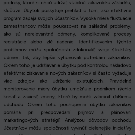
podniky, ktoré si chcú udržať stabilnú zákaznícku základňu,
kľúčové. Úbytok poskytuje prehľad o tom, ako efektívne
program zapája svojich účastníkov. Vysoká miera fluktuácie
zamestnancov môže poukazovať na základné problémy,
ako sú nerelevantné odmeny, komplikované procesy
registrácie alebo zlé riadenie. Identifikovaním týchto
problémov môžu spoločnosti zdokonaliť svoje štruktúry
odmien tak, aby lepšie vyhovovali potrebám zákazníkov.
Okrem toho je udržiavanie úbytku pod kontrolou nákladovo
efektívne; získavanie nových zákazníkov si často vyžaduje
viac zdrojov ako udržanie existujúcich. Pravidelné
monitorovanie miery úbytku umožňuje podnikom rýchlo
konať a zaviesť zmeny, ktoré by mohli zabrániť ďalšiemu
odchodu. Okrem toho pochopenie úbytku zákazníkov
pomáha pri predpovedaní príjmov a plánovaní
marketingových stratégií. Analýzou dôvodov odchodu
účastníkov môžu spoločnosti vyvinúť cielenejšie iniciatívy