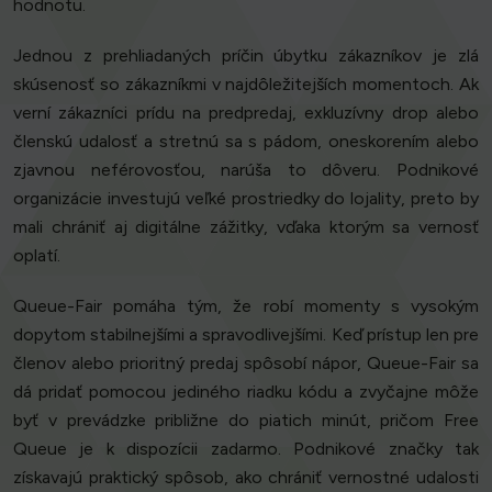
hodnotu.
Jednou z prehliadaných príčin úbytku zákazníkov je zlá
skúsenosť so zákazníkmi v najdôležitejších momentoch. Ak
verní zákazníci prídu na predpredaj, exkluzívny drop alebo
členskú udalosť a stretnú sa s pádom, oneskorením alebo
zjavnou neférovosťou, narúša to dôveru. Podnikové
organizácie investujú veľké prostriedky do lojality, preto by
mali chrániť aj digitálne zážitky, vďaka ktorým sa vernosť
oplatí.
Queue-Fair pomáha tým, že robí momenty s vysokým
dopytom stabilnejšími a spravodlivejšími. Keď prístup len pre
členov alebo prioritný predaj spôsobí nápor, Queue-Fair sa
dá pridať pomocou jediného riadku kódu a zvyčajne môže
byť v prevádzke približne do piatich minút, pričom Free
Queue je k dispozícii zadarmo. Podnikové značky tak
získavajú praktický spôsob, ako chrániť vernostné udalosti