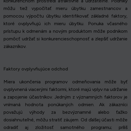
konkurenčnom prostredí atraktívne a udržateľné. Podniky
môžu tiež vypočítať mieru úbytku zamestnancov a
pomocou výpočtu úbytku identifikovať základné faktory,
ktoré ovplyvňujú ich mieru úbytku. Ponuka včasného
prístupu k odmenám a novým produktom môže podnikom
pomôcť udržať si konkurencieschopnosť a zlepšiť udržanie
zákazníkov.
Faktory ovplyvňujúce odchod
Miera ukončenia programov odmeňovania môže byť
ovplyvnená viacerými faktormi, ktoré majú vplyv na udržanie
a zapojenie účastníkov. Jedným z významných faktorov je
vnímaná hodnota ponúkaných odmien. Ak zákazníci
považujú výhody za bezvýznamné alebo ťažko
dosiahnuteľné, môžu stratiť záujem. Od ďalšej účasti môže
odradiť aj zložitosť samotného programu; príliš