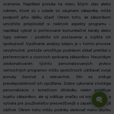
ocenenia. Napríklad ponuka na mieru šitých zliav alebo
odmien, ktoré sú v súlade so záujmami zákazníka, môže
podporiť jeho ďalšiu účasť. Okrem toho, ak zákazníkom
umožníte prispôsobiť si niektoré aspekty programu -
napríklad vybrať si preferované komunikačné kanály alebo
typy odmien - posilníte ich postavenie a zvýšite ich
spokojnosť. Využívanie analýzy údajov je v tomto procese
nevyhnutné, pretože umožňuje podnikom získať prehľad o
preferenciách a vzorcoch správania zákazníkov. Neustálym
zdokonaľovaním týchto personalizovaných prvkov
vernostných programov môžu spoločnosti udržiavať svoje
ponuky čerstvé a relevantné, čím sa znižuje
pravdepodobnosť ich opúšťania. Dobre vykonaná stratégia
personalizácie v konečnom dôsledku nielen posilňuje
lojalitu zákazníkov, ale aj odlišuje značku od konkurencie a
vytvára pre používateľov presvedčivejší a zapamätateľnejší
zážitok. Okrem toho môžu podniky sledovať mieru úbytku