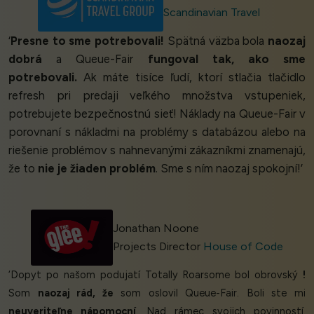
Scandinavian Travel
‘
Presne to sme potrebovali!
Spätná väzba bola
naozaj
dobrá
a Queue-Fair
fungoval tak, ako sme
potrebovali.
Ak máte tisíce ľudí, ktorí stlačia tlačidlo
refresh pri predaji veľkého množstva vstupeniek,
potrebujete bezpečnostnú sieť! Náklady na Queue-Fair v
porovnaní s nákladmi na problémy s databázou alebo na
riešenie problémov s nahnevanými zákazníkmi znamenajú,
že to
nie je žiaden problém
. Sme s ním naozaj spokojní!’
Jonathan Noone
Projects Director
House of Code
‘Dopyt po našom podujatí Totally Roarsome bol obrovský
!
Som
naozaj rád, že
som oslovil Queue-Fair. Boli ste mi
neuveriteľne nápomocní
. Nad rámec svojich povinností.