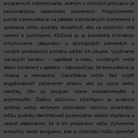
programoch odmeňovania. Jedným z účinných prístupov je
personalizácia zákazníckej skúsenosti. Prispôsobením
ponúk a komunikácie na základe individuálnych preferencií a
správania môžu podniky dosiahnuť, aby sa účastníci cítili
cenení a pochopení. Kľúčová je aj pravidelná interakcia;
informovanie zákazníkov o dostupných odmenách a
nových produktoch pomáha udržať ich záujem. Využívanie
viacerých kanálov - napríklad e-mailu, sociálnych médií
alebo oznámení v aplikácii - zabezpečuje, že komunikácia je
včasná a relevantná. Gamifikácia môže tiež zvýšiť
angažovanosť začlenením prvkov, ako sú výzvy alebo
rebríčky, čím sa program stane interaktívnejším a
príjemnejším. Ďalšou kľúčovou stratégiou je podpora
spätnej väzby; aktívnym zisťovaním názorov účastníkov
môžu podniky identifikovať potenciálne oblasti zlepšenia a
ukázať zákazníkom, že si ich príspevkov vážia. Vytvorenie
komunity okolo programu, kde si účastníci môžu vymieňať