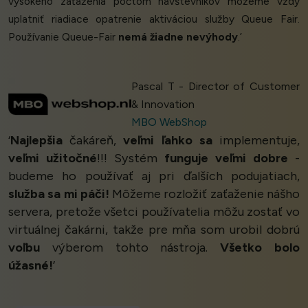
vysokého zaťaženia počtom návštevníkov môžeme vždy
uplatniť riadiace opatrenie aktiváciou služby Queue Fair.
Používanie Queue-Fair
nemá žiadne nevýhody
.’
Pascal T - Director of Customer
& Innovation
MBO WebShop
‘
Najlepšia
čakáreň,
veľmi ľahko sa
implementuje,
veľmi užitočné
!!! Systém
funguje veľmi dobre
-
budeme ho používať aj pri ďalších podujatiach,
služba sa mi páči!
Môžeme rozložiť zaťaženie nášho
servera, pretože všetci používatelia môžu zostať vo
virtuálnej čakárni, takže pre mňa som urobil dobrú
voľbu
výberom tohto nástroja.
Všetko bolo
úžasné!
’