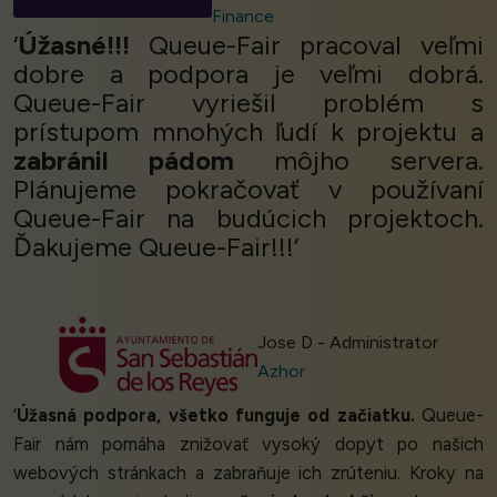
Finance
‘
Úžasné!!!
Queue-Fair pracoval veľmi
dobre a podpora je veľmi dobrá.
Queue-Fair vyriešil problém s
prístupom mnohých ľudí k projektu a
zabránil pádom
môjho servera.
Plánujeme pokračovať v používaní
Queue-Fair na budúcich projektoch.
Ďakujeme Queue-Fair!!!’
Jose D - Administrator
Azhor
‘
Úžasná podpora, všetko funguje od začiatku.
Queue-
Fair nám pomáha znižovať vysoký dopyt po našich
webových stránkach a zabraňuje ich zrúteniu. Kroky na