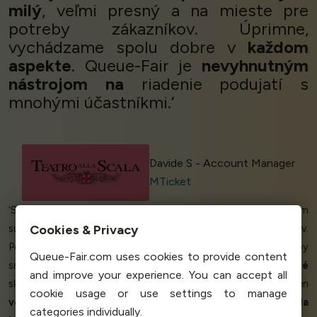
milý
, veľmi presný a na mieste pre
potreby zákazníkov. Úprimne,
vychádzame spolu dobre v
každom
aspekte
. Queue-Fair je
nevyhnutným
nástrojom na
riadenie podujatí s
mnohými účastníkmi.’
Davide S - Account Manager
MTicket
‘Spolupracujeme s niektorými z
najväčších značiek
a s tým
Cookies & Privacy
súvisí aj
veľký dopyt
počas výpredajov a poklesov.
Potrebujeme
spravodlivú
platformu na
vytváranie front
, aby
Queue-Fair.com uses cookies to provide content
sme všetkým zákazníkom poskytli
spravodlivé
a
bezbolestné
and improve your experience. You can accept all
skúsenosti pri práci s našou platformou. Queue-Fair sa nielen
cookie usage or use settings to manage
veľmi ľahko
implementovala - za jeden deň! - a
prebehla
categories individually.