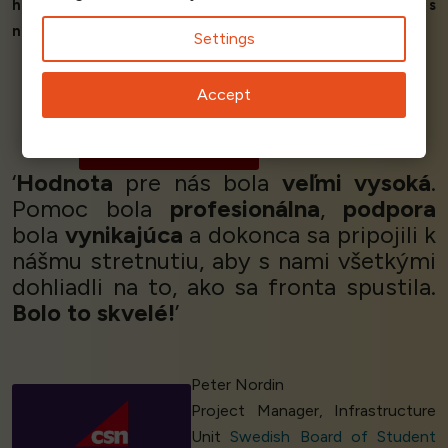
hladko
, ale aj tím, ktorý
rozumel našim potrebám
a dokázal
s
nami spolupracovať na
dosiahnutí našich cieľov.’
Settings
Accept
Douglas Dimola
CEO
Giglabs
‘
Hodnota
pre nás bola
veľmi vysoká
.
Pomoc bola
profesionálna
,
podpora
bola
vynikajúca
a dokonca sa pripojili k
nášmu stretnutiu, aby s nami všetkými
dohliadli na to, ako sa fronta spustila.
Bolo to skvelé!
’
Peter Nordin
Project Manager, Infrastructure
Unit
Swedish Board of Student