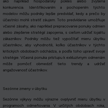
ako napríklad hospodársky pokles alebo zvýšená
konkurencia. Identifikovaním a pochopením týchto
modelov môžu podniky lepšie predvídať, kedy a prečo by
účastníci mohli stratiť záujem. Toto predvídanie umožňuje
včasné zásahy, ako napríklad prepracovanie ponuky odmien
alebo zlepšenie stratégií zapojenia, s cieľom udržať lojalitu
zákazníkov. Podniky môžu tiež vypočítať mieru úbytku
účastníkov, aby vyhodnotili, koľko účastníkov v týchto
kritických obdobiach odchádza, a podľa toho upraviť svoje
stratégie. Včasná ponuka prístupu k exkluzívnym odmenám
môže pomôcť obmedziť tieto trendy a udržať
angažovanosť účastníkov.
Sezónne zmeny v úbytku
Sezónne výkyvy môžu výrazne ovplyvniť mieru úbytku v
programoch odmeňovania. V určitých obdobiach roka,