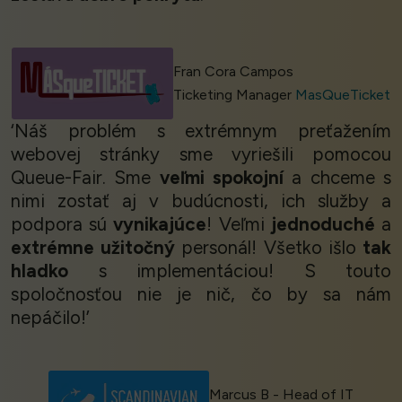
Fran Cora Campos
Ticketing Manager
MasQueTicket
‘Náš problém s extrémnym preťažením
webovej stránky sme vyriešili pomocou
Queue-Fair. Sme
veľmi spokojní
a chceme s
nimi zostať aj v budúcnosti, ich služby a
podpora sú
vynikajúce
! Veľmi
jednoduché
a
extrémne užitočný
personál! Všetko išlo
tak
hladko
s implementáciou! S touto
spoločnosťou nie je nič, čo by sa nám
nepáčilo!’
Marcus B - Head of IT