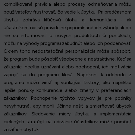
komplikované pravidlá alebo procesy odmeňovania môžu
používateľov frustrovať, čo vedie k úbytku. Pri predčasnom
úbytku zohráva kľúčovú úlohu aj komunikácia - ak
účastníkom nie sú pravidelne pripomínané ich výhody alebo
nie sú informovaní o nových produktoch či ponukách,
môžu na výhody programu zabudnúť alebo ich podceňovať.
Okrem toho nedostatočná personalizácia môže spôsobiť,
že program bude pôsobiť všeobecne a neatraktívne. Keď sa
zákazníci necítia uznávaní alebo pochopení, ich motivácia
zapojiť sa do programu klesá. Napokon, k odchodu z
programu môžu viesť aj vonkajšie faktory, ako napríklad
lepšie ponuky konkurencie alebo zmeny v preferenciách
zákazníkov. Pochopenie týchto vplyvov je pre podniky
nevyhnutné, aby mohli účinne riešiť a zmierňovať úbytok
zákazníkov. Sledovanie miery úbytku a implementácia
cielených stratégií na udržanie účastníkov môže pomôcť
znížiť ich úbytok.