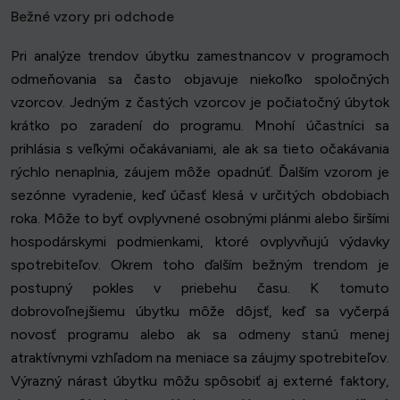
Bežné vzory pri odchode
Pri analýze trendov úbytku zamestnancov v programoch
odmeňovania sa často objavuje niekoľko spoločných
vzorcov. Jedným z častých vzorcov je počiatočný úbytok
krátko po zaradení do programu. Mnohí účastníci sa
prihlásia s veľkými očakávaniami, ale ak sa tieto očakávania
rýchlo nenaplnia, záujem môže opadnúť. Ďalším vzorom je
sezónne vyradenie, keď účasť klesá v určitých obdobiach
roka. Môže to byť ovplyvnené osobnými plánmi alebo širšími
hospodárskymi podmienkami, ktoré ovplyvňujú výdavky
spotrebiteľov. Okrem toho ďalším bežným trendom je
postupný pokles v priebehu času. K tomuto
dobrovoľnejšiemu úbytku môže dôjsť, keď sa vyčerpá
novosť programu alebo ak sa odmeny stanú menej
atraktívnymi vzhľadom na meniace sa záujmy spotrebiteľov.
Výrazný nárast úbytku môžu spôsobiť aj externé faktory,