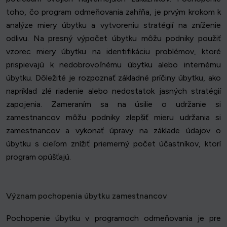
toho, čo program odmeňovania zahŕňa, je prvým krokom k
analýze miery úbytku a vytvoreniu stratégií na zníženie
odlivu. Na presný výpočet úbytku môžu podniky použiť
vzorec miery úbytku na identifikáciu problémov, ktoré
prispievajú k nedobrovoľnému úbytku alebo internému
úbytku. Dôležité je rozpoznať základné príčiny úbytku, ako
napríklad zlé riadenie alebo nedostatok jasných stratégií
zapojenia. Zameraním sa na úsilie o udržanie si
zamestnancov môžu podniky zlepšiť mieru udržania si
zamestnancov a vykonať úpravy na základe údajov o
úbytku s cieľom znížiť priemerný počet účastníkov, ktorí
program opúšťajú.
Význam pochopenia úbytku zamestnancov
Pochopenie úbytku v programoch odmeňovania je pre