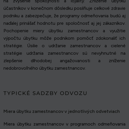
na zvýšenie spokojnosti a lojality. Zníženie úbytku
účastníkov v konečnom dôsledku posilňuje celkové zdravie
podniku a zabezpečuje, že programy odmeňovania budú aj
naďalej prinášať hodnotu pre spoločnosť aj jej zákazníkov.
Pochopenie miery úbytku zamestnancov a využitie
výpočtu úbytku môže podnikom pomôcť zdokonaliť ich
stratégie. Úsilie o udržanie zamestnancov a cielené
stratégie udržania zamestnancov sú nevyhnutné na
zlepšenie dlhodobej angažovanosti a zníženie
nedobrovoľného úbytku zamestnancov.
TYPICKÉ SADZBY ODVOZU
Miera úbytku zamestnancov v jednotlivých odvetviach
Miera úbytku zamestnancov v programoch odmeňovania