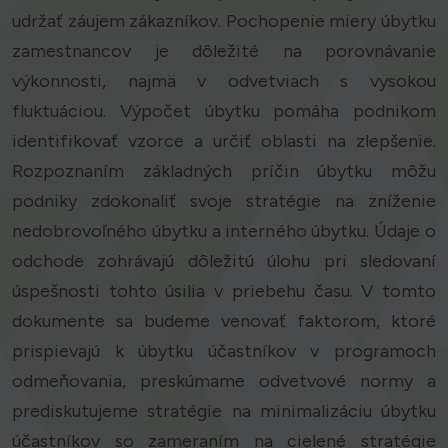
udržať záujem zákazníkov. Pochopenie miery úbytku
zamestnancov je dôležité na porovnávanie
výkonnosti, najmä v odvetviach s vysokou
fluktuáciou. Výpočet úbytku pomáha podnikom
identifikovať vzorce a určiť oblasti na zlepšenie.
Rozpoznaním základných príčin úbytku môžu
podniky zdokonaliť svoje stratégie na zníženie
nedobrovoľného úbytku a interného úbytku. Údaje o
odchode zohrávajú dôležitú úlohu pri sledovaní
úspešnosti tohto úsilia v priebehu času. V tomto
dokumente sa budeme venovať faktorom, ktoré
prispievajú k úbytku účastníkov v programoch
odmeňovania, preskúmame odvetvové normy a
prediskutujeme stratégie na minimalizáciu úbytku
účastníkov so zameraním na cielené stratégie