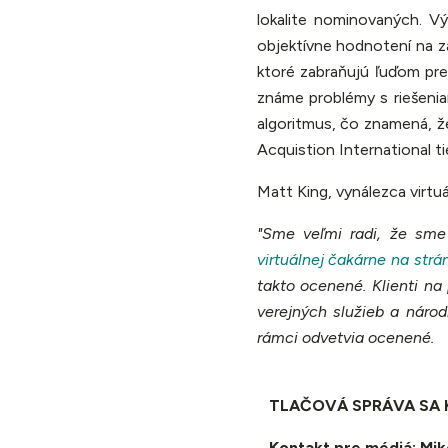
lokalite nominovaných. Vý
objektívne hodnotení na z
ktoré zabraňujú ľuďom pre
známe problémy s riešenia
algoritmus, čo znamená, ž
Acquistion International ti
Matt King, vynálezca virtu
"Sme veľmi radi, že sme
virtuálnej čakárne na str
takto ocenené. Klienti n
verejných služieb a náro
rámci odvetvia ocenené.
TLAČOVÁ SPRÁVA SA 
Kontakt pre médiá: Mi