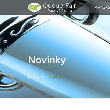
Queue-Fair
Prečo Q
Poctivá fronta
Novinky
Domov
Novinky