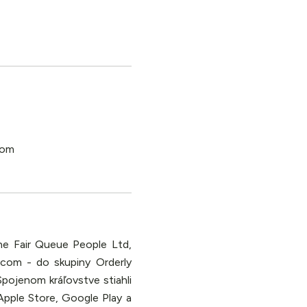
The Fair Queue People Ltd,
.com - do skupiny Orderly
Spojenom kráľovstve stiahli
Apple Store, Google Play a