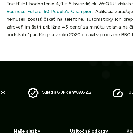
TrustPilot hodnotenie 4,9 z 5 hviezdičiek. WeQ4U získala
Business Future 50 People's Champion
. Aplikácia zaraďuj
nemuseli zostať čakať na telefóne, automaticky ich prep
zároveň im šetrí približne 45 pencí za minútu volania na 
podnikateľ pán King sa v roku 2020 objavil v programe BBC 
moci
Súlad s GDPR a WCAG 2.2
10
Naše služby
Užitočné odkazy
Ko