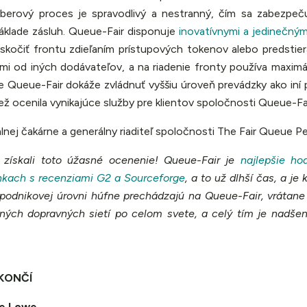
berový proces je spravodlivý a nestranný, čím sa zabezpeču
áklade zásluh. Queue-Fair disponuje
inovatívnymi a jedinečný
skočiť frontu zdieľaním prístupových tokenov alebo predstie
mi od iných dodávateľov, a na riadenie fronty používa maxim
e Queue-Fair dokáže zvládnuť vyššiu úroveň prevádzky ako iní 
ež ocenila vynikajúce služby pre klientov spoločnosti Queue-Fai
álnej čakárne a generálny riaditeľ spoločnosti The Fair Queue P
 získali toto úžasné ocenenie! Queue-Fair je
najlepšie h
ánkach s recenziami G2 a Sourceforge
, a to už dlhší čas, a je
a podnikovej úrovni húfne prechádzajú na Queue-Fair, vrátan
dných dopravných sietí po celom svete, a celý tím je nadšen
KONČÍ
ke Lowe