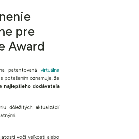
enenie
rne pre
ce Award
álna patentovaná
virtuálna
, s potešením oznamuje, že
re
najlepšieho dodávateľa
u dôležitých aktualizácií
tatnými.
jatosti voči veľkosti alebo