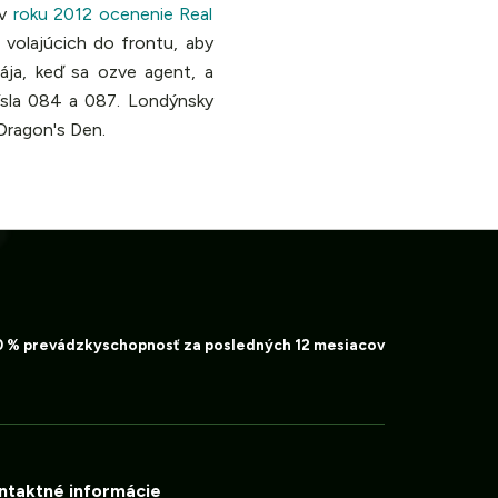
 v
roku 2012 ocenenie Real
e volajúcich do frontu, aby
ája, keď sa ozve agent, a
čísla 084 a 087. Londýnsky
Dragon's Den.
0 % prevádzkyschopnosť za posledných 12 mesiacov
ntaktné informácie