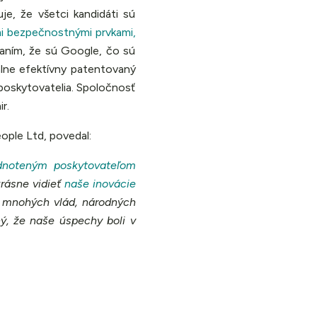
je, že všetci kandidáti sú
mi bezpečnostnými prvkami,
raním, že sú Google, čo sú
álne efektívny patentovaný
poskytovatelia. Spoločnosť
r.
eople Ltd, povedal:
odnoteným poskytovateľom
 krásne vidieť
naše inovácie
e mnohých vlád, národných
ý, že naše úspechy boli v