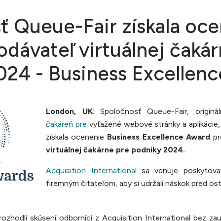
ť Queue-Fair získala oc
odávateľ virtuálnej čaká
024 - Business Excellen
London, UK
: Spoločnosť Queue-Fair, origin
čakáreň pre
vyťažené webové stránky a aplikácie
získala ocenenie
Business Excellence Award
p
virtuálnej čakárne pre podniky 2024.
Acquisition International
sa venuje poskytovani
firemným čitateľom, aby si udržali náskok pred os
zhodli skúsení odborníci z Acquisition International bez zau