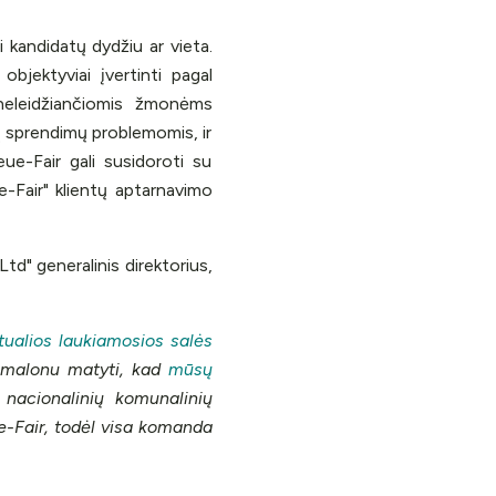
 kandidatų dydžiu ar vieta.
objektyviai įvertinti pagal
eleidžiančiomis žmonėms
jų sprendimų problemomis, ir
eue-Fair gali susidoroti su
e-Fair" klientų aptarnavimo
td" generalinis direktorius,
rtualios laukiamosios salės
ai malonu matyti, kad
mūsų
 nacionalinių komunalinių
ue-Fair, todėl visa komanda