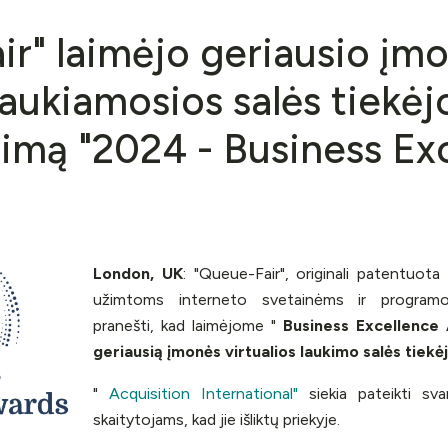
r" laimėjo geriausio įm
 laukiamosios salės tiekėj
imą "2024 - Business Ex
London, UK
: "Queue-Fair", originali patentuota
užimtoms interneto svetainėms ir programo
pranešti, kad laimėjome "
Business Excellence
geriausią įmonės virtualios laukimo salės tiekė
"
Acquisition International"
siekia pateikti sva
skaitytojams, kad jie išliktų priekyje.