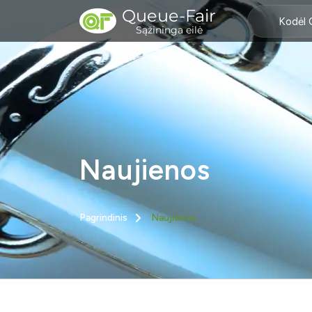
Queue-Fair
Kodėl 
Sąžininga eilė
Naujienos
Pagrindinis
Naujienos