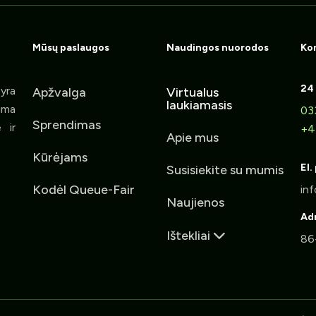
Mūsų paslaugos
Naudingos nuorodos
Kon
24 
yra
Apžvalga
Virtualus
laukiamasis
ima
03
Sprendimas
 ir
+4
Apie mus
Kūrėjams
El.
Susisiekite su mumis
Kodėl Queue-Fair
Naujienos
Ad
Ištekliai
86