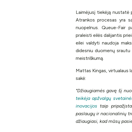
Laimėjusį tiekėją nustatė 
Atrankos procesas yra sąži
nuopelnus. Queue-Fair p
praleisti eilės dalijantis 
eilei valdyti naudoja maks
didesniu duomenų srautu ne
meistriškumą.
Mattas Kingas, virtualaus l
sakė:
"Džiaugiamės gavę šį nu
teikėja apžvalgų svetainė
inovacijos
taip pripažįsta
paslaugų ir nacionalinių t
džiaugiasi, kad mūsų pasiek