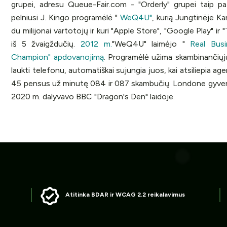
grupei, adresu Queue-Fair.com - "Orderly" grupei taip p
pelniusi J. Kingo programėlė "
WeQ4U"
, kurią Jungtinėje Ka
du milijonai vartotojų ir kuri "Apple Store", "Google Play" ir "
iš 5 žvaigždučių.
2012 m.
"WeQ4U" laimėjo "
Real Bus
Champion" apdovanojimą
. Programėlė užima skambinančiųjų
laukti telefonu, automatiškai sujungia juos, kai atsiliepia ag
45 pensus už minutę 084 ir 087 skambučių. Londone gyvenan
2020 m. dalyvavo BBC "Dragon's Den" laidoje.
Atitinka BDAR ir WCAG 2.2 reikalavimus