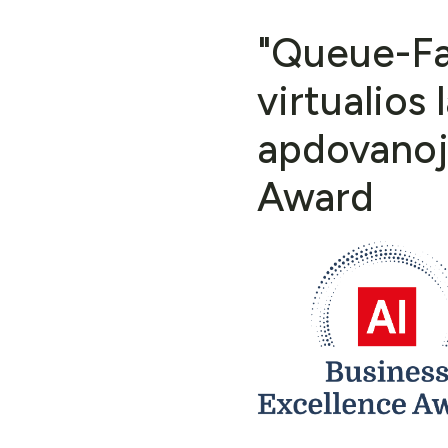
"Queue-Fai
virtualios
apdovanoj
Award