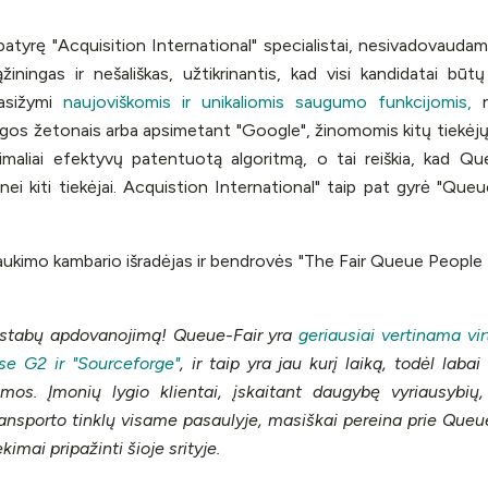
patyrę "Acquisition International" specialistai, nesivadovaudami
ningas ir nešališkas, užtikrinantis, kad visi kandidatai būtų 
asižymi
naujoviškomis ir unikaliomis saugumo funkcijomis,
n
prieigos žetonais arba apsimetant "Google", žinomomis kitų tiekė
imaliai efektyvų patentuotą algoritmą, o tai reiškia, kad Qu
i kiti tiekėjai. Acquistion International" taip pat gyrė "Queu
aukimo kambario išradėjas ir bendrovės "The Fair Queue People L
ostabų apdovanojimą! Queue-Fair yra
geriausiai vertinama vi
se G2 ir "Sourceforge"
, ir taip yra jau kurį laiką, todėl lab
mos. Įmonių lygio klientai, įskaitant daugybę vyriausybių,
ransporto tinklų visame pasaulyje, masiškai pereina prie Que
imai pripažinti šioje srityje.