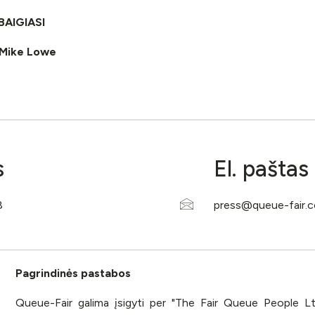
BAIGIASI
: Mike Lowe
s
El. paštas
Pagrindinės pastabos
Queue-Fair galima įsigyti per "The Fair Queue People Ltd"