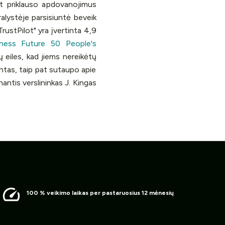
at priklauso apdovanojimus
ralystėje parsisiuntė beveik
TrustPilot" yra įvertinta 4,9
iness Future 50 People's
 eiles, kad jiems nereikėtų
entas, taip pat sutaupo apie
tis verslininkas J. Kingas
100 % veikimo laikas per pastaruosius 12 mėnesių