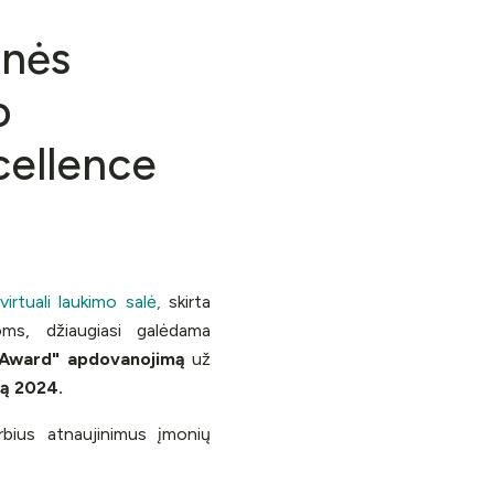
onės
o
cellence
virtuali laukimo salė,
skirta
ms, džiaugiasi galėdama
 Award" apdovanojimą
už
ją 2024.
rbius atnaujinimus įmonių