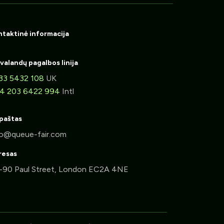
taktinė informacija
valandų pagalbos linija
33 5432 108
UK
4 203 6422 994
Intl
 paštas
resas
-90 Paul Street, London EC2A 4NE