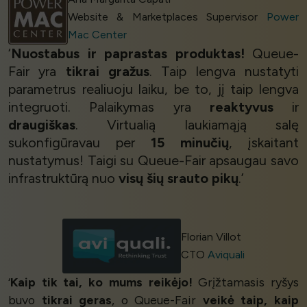
Website & Marketplaces Supervisor
Power
Mac Center
‘
Nuostabus ir paprastas produktas!
Queue-
Fair yra
tikrai gražus
. Taip lengva nustatyti
parametrus realiuoju laiku, be to, jį taip lengva
integruoti. Palaikymas yra
reaktyvus
ir
draugiškas
. Virtualią laukiamąją salę
sukonfigūravau per
15 minučių
, įskaitant
nustatymus! Taigi su Queue-Fair apsaugau savo
infrastruktūrą nuo
visų šių srauto pikų
.’
Florian Villot
CTO
Aviquali
‘
Kaip tik tai, ko mums reikėjo!
Grįžtamasis ryšys
buvo
tikrai geras
, o Queue-Fair
veikė taip, kaip