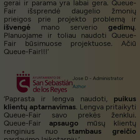
gerai ir parama yra labai gera. Queue-
Fair išsprendė daugelio žmonių
prieigos prie projekto problemą ir
išvengė
mano serverio
gedimų
.
Planuojame ir toliau naudoti Queue-
Fair būsimuose projektuose. Ačiū
Queue-Fair!!!’
Jose D - Administrator
Azhor
‘Paprasta ir lengva naudoti,
puikus
klientų aptarnavimas
. Lengva pritaikyti
Queue-Fair savo prekės ženklui.
Queue-Fair
apsaugo
mūsų klientų
renginius nuo
stambaus greičio
pardavimo laikotarpiu.’