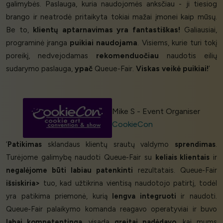
galimybės. Paslauga, kuria naudojomės anksčiau - ji tiesiog
brango ir neatrodė pritaikyta tokiai mažai įmonei kaip mūsų.
Be to,
klientų aptarnavimas yra fantastiškas!
Galiausiai,
programinė įranga
puikiai naudojama
. Visiems, kurie turi tokį
poreikį, nedvejodamas
rekomenduočiau
naudotis eilių
sudarymo paslauga,
ypač
Queue-Fair.
Viskas veikė puikiai!
’
Mike S - Event Organiser
CookieCon
‘
Patikimas
sklandaus klientų srautų valdymo
sprendimas
.
Turėjome galimybę naudoti Queue-Fair su
keliais klientais
ir
negalėjome būti labiau patenkinti
rezultatais. Queue-Fair
išsiskiria>
tuo, kad užtikrina vientisą naudotojo patirtį, todėl
yra patikima priemonė, kurią
lengva integruoti
ir naudoti.
Queue-Fair palaikymo komanda reagavo operatyviai ir buvo
labai kompetentinga
, visada
greitai padėdavo
, kai mums