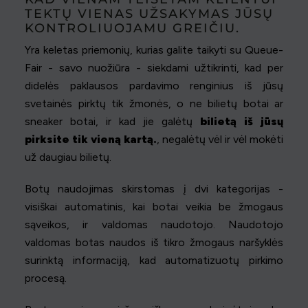
TEKTŲ VIENAS UŽSAKYMAS JŪSŲ
KONTROLIUOJAMU GREIČIU.
Yra keletas priemonių, kurias galite taikyti su Queue-
Fair - savo nuožiūra - siekdami užtikrinti, kad per
didelės paklausos pardavimo renginius iš jūsų
svetainės pirktų tik žmonės, o ne bilietų botai ar
sneaker botai, ir kad jie galėtų
bilietą iš jūsų
pirksite tik vieną kartą.
, negalėtų vėl ir vėl mokėti
už daugiau bilietų.
Botų naudojimas skirstomas į dvi kategorijas -
visiškai automatinis, kai botai veikia be žmogaus
sąveikos, ir valdomas naudotojo. Naudotojo
valdomas botas naudos iš tikro žmogaus naršyklės
surinktą informaciją, kad automatizuotų pirkimo
procesą.