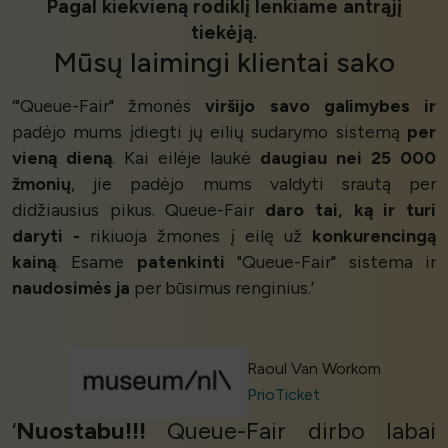
Pagal kiekvieną rodiklį lenkiame antrąjį
tiekėją.
Mūsų
laimingi klientai
sako
‘"Queue-Fair" žmonės
viršijo savo galimybes ir
padėjo mums įdiegti jų eilių sudarymo sistemą
per
vieną dieną
. Kai eilėje laukė
daugiau nei 25 000
žmonių
, jie padėjo mums valdyti srautą per
didžiausius pikus. Queue-Fair
daro tai, ką ir turi
daryti -
rikiuoja žmones į eilę už
konkurencingą
kainą
. Esame
patenkinti
"Queue-Fair" sistema ir
naudosimės ja
per būsimus renginius.’
Raoul Van Workom
PrioTicket
‘
Nuostabu!!!
Queue-Fair dirbo labai