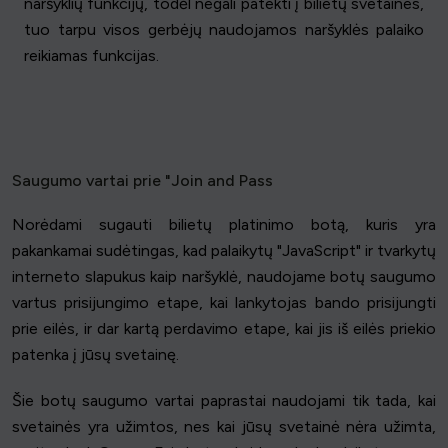
naršyklių funkcijų, todėl negali patekti į bilietų svetaines,
tuo tarpu visos gerbėjų naudojamos naršyklės palaiko
reikiamas funkcijas.
Saugumo vartai prie "Join and Pass
Norėdami sugauti bilietų platinimo botą, kuris yra
pakankamai sudėtingas, kad palaikytų "JavaScript" ir tvarkytų
interneto slapukus kaip naršyklė, naudojame botų saugumo
vartus prisijungimo etape, kai lankytojas bando prisijungti
prie eilės, ir dar kartą perdavimo etape, kai jis iš eilės priekio
patenka į jūsų svetainę.
Šie botų saugumo vartai paprastai naudojami tik tada, kai
svetainės yra užimtos, nes kai jūsų svetainė nėra užimta,