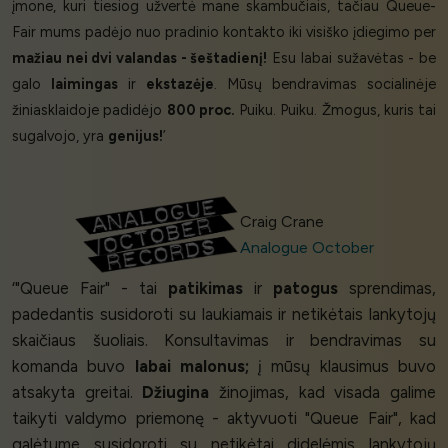
įmone, kuri tiesiog užvertė mane skambučiais, tačiau Queue-
Fair mums padėjo nuo pradinio kontakto iki visiško įdiegimo per
mažiau nei dvi valandas - šeštadienį!
Esu labai sužavėtas - be
galo
laimingas
ir
ekstazėje
. Mūsų bendravimas socialinėje
žiniasklaidoje padidėjo
800 proc.
Puiku. Puiku. Žmogus, kuris tai
sugalvojo, yra
genijus!
’
Craig Crane
Analogue October
‘"Queue Fair" - tai
patikimas
ir
patogus
sprendimas,
padedantis susidoroti su laukiamais ir netikėtais lankytojų
skaičiaus šuoliais. Konsultavimas ir bendravimas su
komanda buvo
labai malonus;
į mūsų klausimus buvo
atsakyta greitai.
Džiugina
žinojimas, kad visada galime
taikyti valdymo priemonę - aktyvuoti "Queue Fair", kad
galėtume susidoroti su netikėtai didelėmis lankytojų