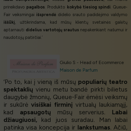
prireikdavo
pagalbos
. Produkto
kokybė tiesiog spindi
. Queue-
Fair veiksmingai
išsprendė
didelio srauto padidėjimo valdymo
iššūkį
, užtikrindama, kad mūsų klientų svetainės galėtų
aptarnauti
didelius vartotojų srautus
nepakenkiant našumui ir
naudotojų patirčiai.’
Giulio S - Head of Ecommerce
Maison de Parfum
‘Po to, kai į vieną iš mūsų
populiarių teatro
spektaklių
vienu metu bandė pirkti bilietus
daugybė žmonių, Queue-Fair ėmėsi veiksmų
ir sukūrė
visiškai firminį
virtualų laukiamąjį,
kad
apsaugotų
mūsų serverius.
Labai
džiaugiuosi,
kad juos suradau. Man labai
patinka visa koncepcija ir
lankstumas
. Ačiū,