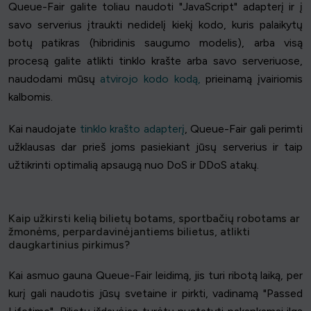
Queue-Fair galite toliau naudoti "JavaScript" adapterį ir į
savo serverius įtraukti nedidelį kiekį kodo, kuris palaikytų
botų patikras (hibridinis saugumo modelis), arba visą
procesą galite atlikti tinklo krašte arba savo serveriuose,
naudodami mūsų
atvirojo kodo kodą,
prieinamą įvairiomis
kalbomis.
Kai naudojate
tinklo krašto adapterį
, Queue-Fair gali perimti
užklausas dar prieš joms pasiekiant jūsų serverius ir taip
užtikrinti optimalią apsaugą nuo DoS ir DDoS atakų.
Kaip užkirsti kelią bilietų botams, sportbačių robotams ar
žmonėms, perpardavinėjantiems bilietus, atlikti
daugkartinius pirkimus?
Kai asmuo gauna Queue-Fair leidimą, jis turi ribotą laiką, per
kurį gali naudotis jūsų svetaine ir pirkti, vadinamą "Passed