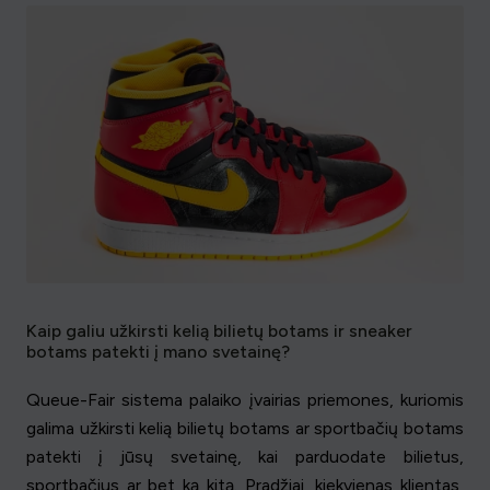
Kaip galiu užkirsti kelią bilietų botams ir sneaker
botams patekti į mano svetainę?
Queue-Fair sistema palaiko įvairias priemones, kuriomis
galima užkirsti kelią bilietų botams ar sportbačių botams
patekti į jūsų svetainę, kai parduodate bilietus,
sportbačius ar bet ką kitą. Pradžiai, kiekvienas klientas,