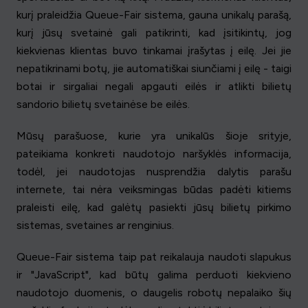
kurį praleidžia Queue-Fair sistema, gauna unikalų parašą,
kurį jūsų svetainė gali patikrinti, kad įsitikintų, jog
kiekvienas klientas buvo tinkamai įrašytas į eilę. Jei jie
nepatikrinami botų, jie automatiškai siunčiami į eilę - taigi
botai ir sirgaliai negali apgauti eilės ir atlikti bilietų
sandorio bilietų svetainėse be eilės.
Mūsų parašuose, kurie yra unikalūs šioje srityje,
pateikiama konkreti naudotojo naršyklės informacija,
todėl, jei naudotojas nusprendžia dalytis parašu
internete, tai nėra veiksmingas būdas padėti kitiems
praleisti eilę, kad galėtų pasiekti jūsų bilietų pirkimo
sistemas, svetaines ar renginius.
Queue-Fair sistema taip pat reikalauja naudoti slapukus
ir "JavaScript", kad būtų galima perduoti kiekvieno
naudotojo duomenis, o daugelis robotų nepalaiko šių