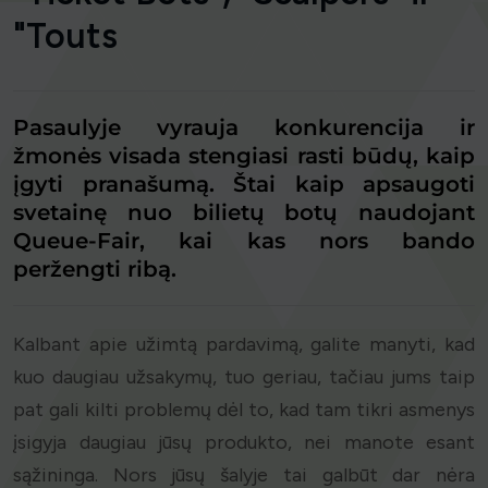
"Touts
Pasaulyje vyrauja konkurencija ir
žmonės visada stengiasi rasti būdų, kaip
įgyti pranašumą. Štai kaip apsaugoti
svetainę nuo bilietų botų naudojant
Queue-Fair, kai kas nors bando
peržengti ribą.
Kalbant apie užimtą pardavimą, galite manyti, kad
kuo daugiau užsakymų, tuo geriau, tačiau jums taip
pat gali kilti problemų dėl to, kad tam tikri asmenys
įsigyja daugiau jūsų produkto, nei manote esant
sąžininga. Nors jūsų šalyje tai galbūt dar nėra