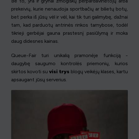
Be to, yra ir grynai žmogiškų perpardavinėtojų arba
prekeivių, kurie nenaudoja sportbačių ar bilietų botų,
bet perka iš jūsų vėl ir vėl, kai tik turi galimybę, dažnai
tam, kad parduotų antrinės rinkos tarnybose, todėl
tikrieji gerbėjai gauna prastesnį pasiūlymą ir moka
daug didesnes kainas.
Queue-Fair turi unikalią pramonėje funkciją -
daugybę saugumo kontrolės priemonių, kurios
skirtos kovoti su
visi trys
blogų veikėjų klases, kartu
apsaugant jūsų serverius.