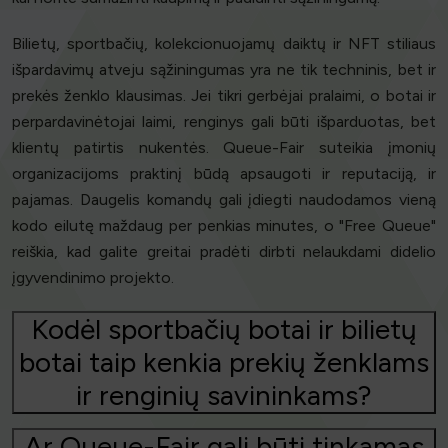
Bilietų, sportbačių, kolekcionuojamų daiktų ir NFT stiliaus
išpardavimų atveju sąžiningumas yra ne tik techninis, bet ir
prekės ženklo klausimas. Jei tikri gerbėjai pralaimi, o botai ir
perpardavinėtojai laimi, renginys gali būti išparduotas, bet
klientų patirtis nukentės. Queue-Fair suteikia įmonių
organizacijoms praktinį būdą apsaugoti ir reputaciją, ir
pajamas. Daugelis komandų gali įdiegti naudodamos vieną
kodo eilutę maždaug per penkias minutes, o "Free Queue"
reiškia, kad galite greitai pradėti dirbti nelaukdami didelio
įgyvendinimo projekto.
Kodėl sportbačių botai ir bilietų
botai taip kenkia prekių ženklams
ir renginių savininkams?
Ar Queue-Fair gali būti tinkamas