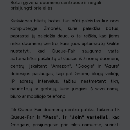
Botai gyvena duomenų centruose ir negali
prisijungti prie eilės
Kiekvienas bilietų botas turi būti paleistas kur nors
kompiuteryje. Žmonės, kurie paleidžia botus,
paprastai jų paleidžia daug, o tai reiškia, kad jiems
reikia duomenų centro, kuris juos aptarnautų. Galite
nustatyti, kad Queue-Fair saugumo vartai
automatiškai pašalintų užklausas iš žinomų duomenų
centrų, įskaitant "Amazon", "Google" ir "Azure"
debesijos paslaugas, taip pat žinomų blogų veikėjų
IP adresų intervalus, tačiau neatmetant tikrų
naudotojų ar gerbėjų, kurie jungiasi iš savo namų,
biuro ar mobiliojo telefono.
Tik Queue-Fair duomenų centro patikra taikoma tik
Queue-Fair
ir "Pass", ir "Join" varteliai.
, kad
žmogaus, prisijungusio prie eilės namuose, surinkti