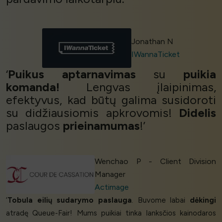
Jonathan N
IWannaTicket
‘
Puikus aptarnavimas
su
puikia
komanda!
Lengvas įlaipinimas,
efektyvus, kad būtų galima susidoroti
su didžiausiomis apkrovomis!
Didelis
paslaugos
prieinamumas
!’
Wenchao P - Client Division
Manager
Actimage
‘
Tobula eilių sudarymo paslauga
. Buvome labai
dėkingi
atradę Queue-Fair! Mums puikiai tinka lanksčios kainodaros