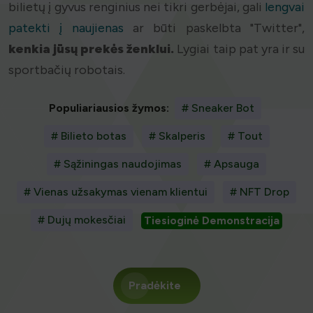
bilietų į gyvus renginius nei tikri gerbėjai, gali
lengvai
patekti į naujienas
ar būti paskelbta "Twitter",
kenkia jūsų prekės ženklui.
Lygiai taip pat yra ir su
sportbačių robotais.
Populiariausios žymos:
# Sneaker Bot
# Bilieto botas
# Skalperis
# Tout
# Sąžiningas naudojimas
# Apsauga
# Vienas užsakymas vienam klientui
# NFT Drop
# Dujų mokesčiai
Tiesioginė Demonstracija
Pradėkite