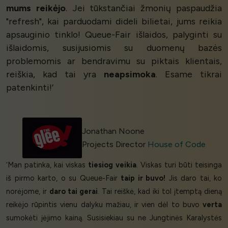
mums reikėjo
. Jei tūkstančiai žmonių paspaudžia
"refresh", kai parduodami dideli bilietai, jums reikia
apsauginio tinklo! Queue-Fair išlaidos, palyginti su
išlaidomis, susijusiomis su duomenų bazės
problemomis ar bendravimu su piktais klientais,
reiškia, kad tai yra
neapsimoka
. Esame tikrai
patenkinti!’
Jonathan Noone
Projects Director
House of Code
‘Man patinka, kai viskas
tiesiog veikia
. Viskas turi būti teisinga
iš pirmo karto, o su Queue-Fair
taip ir buvo!
Jis daro tai, ko
norėjome, ir
daro tai gerai
. Tai reiškė, kad iki tol įtemptą dieną
reikėjo rūpintis vienu dalyku mažiau, ir vien dėl to buvo
verta
sumokėti įėjimo kainą. Susisiekiau su ne Jungtinės Karalystės