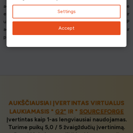
adreso skaičiaus ir visų prisijungimų iš vieno IP adreso prie
Settings
eilės skaičiaus viršutinę ribą, kad būtų automatiškai aptikti ir
uždrausti keli bandymai prisijungti prie eilės iš vieno IP
Accept
adreso. Šiuos IP adresų apribojimus galite taikyti ir
praleidimo vartams.
AUKŠČIAUSIAI ĮVERTINTAS VIRTUALUS
LAUKIAMASIS "
G2"
IR "
SOURCEFORGE
Įvertintas kaip 1-as lengviausiai naudojamas.
Turime puikų 5,0 / 5 žvaigždučių įvertinimą.