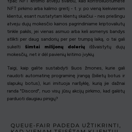
Ypač NFT kritimo atveju svarbu, kad kontroliuotumėte
NFT pirkimo arba kalimo greitį - t. y. po vieną kiekvienam
klientui, esant nustatytam klientų skaičiui - nes priešingu
atveju dujų mokesčio kainos pagrindiniame kriptovaliutų
tinkle pakils, jei vienas asmuo arba keli asmenys bandys
atlikti per daug sandorių per per trumpą laiką, o tai gali
sukelti
šimtai milijonų dolerių
iššvaistytų dujų
mokesčių, net ir dėl pavienių kritimo įvykių.
Taigi, kaip galite sustabdyti šiuos žmones, kurie gali
naudoti automatinę programinę įrangą (bilietų botus ir
slapukų botus), kuri imituoja naršyklę, kurią jie dažnai
randa "Discord", nuo visų jūsų akcijų pirkimo, kad galėtų
parduoti daugiau pinigų?
QUEUE-FAIR PADEDA UŽTIKRINTI,
KAD VIENAM TEISĖTAM KLIENTUI