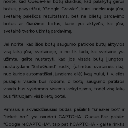
norite, kad Queue-Fair būtų skaidrus, kad palaikytų gerus
botus, pavyzdžiui, "Google Crawler", kuris indeksuoja jūsų
svetainę paieškos rezultatams, bet ne bilietų pardavimo
botus ar šliaužimo botus, kurie yra aktyvūs, kai jūsų
svetainė tvarko užimtą pardavimą.
Jei norite, kad šios botų saugumo patikros būtų aktyvios
visą laiką jūsų svetainėje, o ne tik tada, kai svetainė yra
užimta, galite nustatyti, kad jos visada būtų įjungtos,
nustatydami "SafeGuard" rodiklį (užimtos svetainės ribą,
nuo kurios automatiškai įjungiama eilė) lygų nuliui, t. y. eilės
puslapiai visada bus rodomi, o botų saugumo patikros
visada bus vykdomos visiems lankytojams, todėl visą laiką
bus filtruojami visi bilietų botai.
Pirmasis ir akivaizdžiausias būdas pašalinti "sneaker bot" ir
"ticket bot" yra naudoti CAPTCHA. Queue-Fair palaiko
"Google reCAPTCHA", taip pat hCAPTCHA - galite rinktis