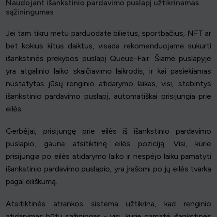
Naudojant išankstinio pardavimo puslapį užtikrinamas
sąžiningumas
Jei tam tikru metu parduodate bilietus, sportbačius, NFT ar
bet kokius kitus daiktus, visada rekomenduojame sukurti
išankstinės prekybos puslapį Queue-Fair. Šiame puslapyje
yra atgalinio laiko skaičiavimo laikrodis, ir kai pasiekiamas
nustatytas jūsų renginio atidarymo laikas, visi, stebintys
išankstinio pardavimo puslapį, automatiškai prisijungia prie
eilės.
Gerbėjai, prisijungę prie eilės iš išankstinio pardavimo
puslapio, gauna atsitiktinę eilės poziciją. Visi, kurie
prisijungia po eilės atidarymo laiko ir nespėjo laiku pamatyti
išankstinio pardavimo puslapio, yra įrašomi po jų eilės tvarka
pagal eiliškumą.
Atsitiktinės atrankos sistema užtikrina, kad renginio
atidarymas būtų sąžiningas - visi, kurie pamatė išankstinės