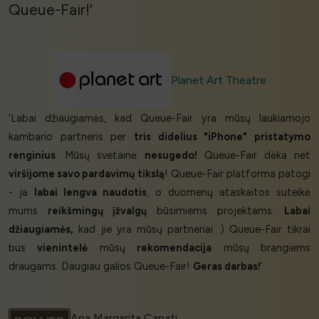
Queue-Fair!’
Planet Art Theatre
‘Labai džiaugiamės, kad Queue-Fair yra mūsų laukiamojo
kambario partneris per
tris didelius "iPhone" pristatymo
renginius
. Mūsų svetainė
nesugedo!
Queue-Fair dėka net
viršijome savo pardavimų tikslą
! Queue-Fair platforma patogi
- ja
labai lengva naudotis
, o duomenų ataskaitos suteikė
mums
reikšmingų įžvalgų
būsimiems projektams.
Labai
džiaugiamės,
kad jie yra mūsų partneriai :) Queue-Fair tikrai
bus
vienintelė
mūsų
rekomendacija
mūsų brangiems
draugams. Daugiau galios Queue-Fair!
Geras darbas!
’
Ana Margarita Capati