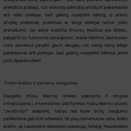
prekybos puslapį, turi vienodą galimybę atsidurti pakankamai
arti eilės priekyje, kad galėtų nusipirkti bilietą, o anksti
atvykę prekeiviai, prekeiviai ar blogi veikėjai neturi jokio
pranašumo. Jei eilėje esančių žmonių skaičius yra didelis,
palyginti su turimomis atsargomis, mažai tikėtina, kad kuriam
nors asmeniui pavyks gauti daugiau nei vieną vietą eilėje
pakankamai arti priekyje, kad galėtų nusipirkti bilietus prieš
juos išparduodant.
Tinklo krašto ir serverio saugumas
Daugelis mūsų klientų renkasi paprastą ir lengvai
integruojamą į internetines platformas mūsų kliento pusės
"JavaScript" adapterį, tačiau kai kurie botų saugumo
patikrinimai gali būti atliekami tik jūsų serveriuose arba tinklo
krašte, jei naudojate debesijos paslaugų teikėją. Naudodami