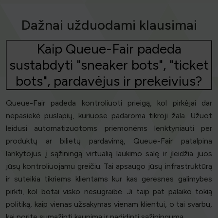
Dažnai užduodami klausimai
Kaip Queue-Fair padeda
sustabdyti "sneaker bots", "ticket
bots", pardavėjus ir prekeivius?
Queue-Fair padeda kontroliuoti prieigą, kol pirkėjai dar
nepasiekė puslapių, kuriuose padaroma tikroji žala. Užuot
leidusi automatizuotoms priemonėms lenktyniauti per
produktų ar bilietų pardavimą, Queue-Fair patalpina
lankytojus į sąžiningą virtualią laukimo salę ir įleidžia juos
jūsų kontroliuojamu greičiu. Tai apsaugo jūsų infrastruktūrą
ir suteikia tikriems klientams kur kas geresnes galimybes
pirkti, kol botai visko nesugraibė. Ji taip pat palaiko tokią
politiką, kaip vienas užsakymas vienam klientui, o tai svarbu,
kai norite sumažinti kaupimą ir padidinti sąžiningumą.