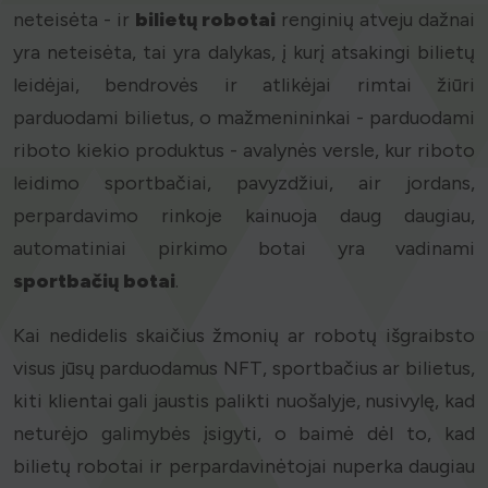
neteisėta - ir
bilietų robotai
renginių atveju dažnai
yra neteisėta, tai yra dalykas, į kurį atsakingi bilietų
leidėjai, bendrovės ir atlikėjai rimtai žiūri
parduodami bilietus, o mažmenininkai - parduodami
riboto kiekio produktus - avalynės versle, kur riboto
leidimo sportbačiai, pavyzdžiui, air jordans,
perpardavimo rinkoje kainuoja daug daugiau,
automatiniai pirkimo botai yra vadinami
sportbačių botai
.
Kai nedidelis skaičius žmonių ar robotų išgraibsto
visus jūsų parduodamus NFT, sportbačius ar bilietus,
kiti klientai gali jaustis palikti nuošalyje, nusivylę, kad
neturėjo galimybės įsigyti, o baimė dėl to, kad
bilietų robotai ir perpardavinėtojai nuperka daugiau