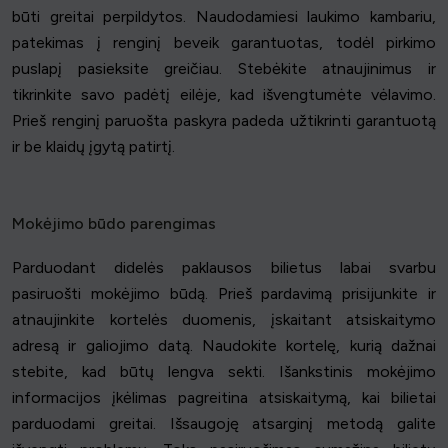
būti greitai perpildytos. Naudodamiesi laukimo kambariu,
patekimas į renginį beveik garantuotas, todėl pirkimo
puslapį pasieksite greičiau. Stebėkite atnaujinimus ir
tikrinkite savo padėtį eilėje, kad išvengtumėte vėlavimo.
Prieš renginį paruošta paskyra padeda užtikrinti garantuotą
ir be klaidų įgytą patirtį.
Mokėjimo būdo parengimas
Parduodant didelės paklausos bilietus labai svarbu
pasiruošti mokėjimo būdą. Prieš pardavimą prisijunkite ir
atnaujinkite kortelės duomenis, įskaitant atsiskaitymo
adresą ir galiojimo datą. Naudokite kortelę, kurią dažnai
stebite, kad būtų lengva sekti. Išankstinis mokėjimo
informacijos įkėlimas pagreitina atsiskaitymą, kai bilietai
parduodami greitai. Išsaugoję atsarginį metodą galite