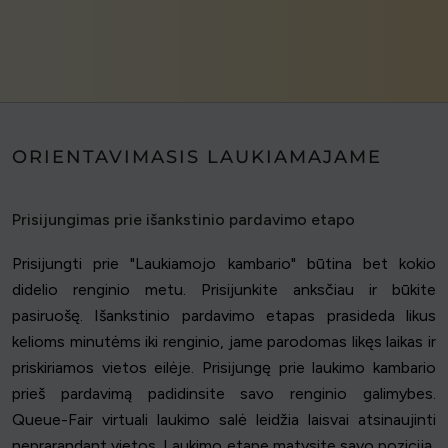
ORIENTAVIMASIS LAUKIAMAJAME
Prisijungimas prie išankstinio pardavimo etapo
Prisijungti prie "Laukiamojo kambario" būtina bet kokio
didelio renginio metu. Prisijunkite anksčiau ir būkite
pasiruošę. Išankstinio pardavimo etapas prasideda likus
kelioms minutėms iki renginio, jame parodomas likęs laikas ir
priskiriamos vietos eilėje. Prisijungę prie laukimo kambario
prieš pardavimą padidinsite savo renginio galimybes.
Queue-Fair virtuali laukimo salė leidžia laisvai atsinaujinti
neprarandant vietos. Laukimo etape matysite savo poziciją,