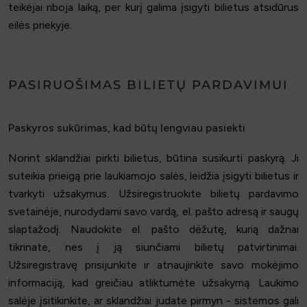
teikėjai riboja laiką, per kurį galima įsigyti bilietus atsidūrus
eilės priekyje.
PASIRUOŠIMAS BILIETŲ PARDAVIMUI
Paskyros sukūrimas, kad būtų lengviau pasiekti
Norint sklandžiai pirkti bilietus, būtina susikurti paskyrą. Ji
suteikia prieigą prie laukiamojo salės, leidžia įsigyti bilietus ir
tvarkyti užsakymus. Užsiregistruokite bilietų pardavimo
svetainėje, nurodydami savo vardą, el. pašto adresą ir saugų
slaptažodį. Naudokite el. pašto dėžutę, kurią dažnai
tikrinate, nes į ją siunčiami bilietų patvirtinimai.
Užsiregistravę prisijunkite ir atnaujinkite savo mokėjimo
informaciją, kad greičiau atliktumėte užsakymą. Laukimo
salėje įsitikinkite, ar sklandžiai judate pirmyn - sistemos gali