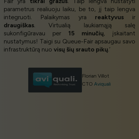
Fair yra
tikrai gražus
. Taip lengva nustatyti
parametrus realiuoju laiku, be to, jį taip lengva
integruoti. Palaikymas yra
reaktyvus
ir
draugiškas
. Virtualią laukiamąją salę
sukonfigūravau per
15 minučių
, įskaitant
nustatymus! Taigi su Queue-Fair apsaugau savo
infrastruktūrą nuo
visų šių srauto pikų
.’
Florian Villot
CTO
Aviquali