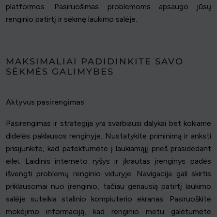
platformos. Pasiruošimas problemoms apsaugo jūsų
renginio patirtį ir sėkmę laukimo salėje.
MAKSIMALIAI PADIDINKITE SAVO
SĖKMĖS GALIMYBES
Aktyvus pasirengimas
Pasirengimas ir strategija yra svarbiausi dalykai bet kokiame
didelės paklausos renginyje. Nustatykite priminimą ir anksti
prisijunkite, kad patektumėte į laukiamąjį prieš prasidedant
eilei. Laidinis interneto ryšys ir įkrautas įrenginys padės
išvengti problemų renginio viduryje. Navigacija gali skirtis
priklausomai nuo įrenginio, tačiau geriausią patirtį laukimo
salėje suteikia stalinio kompiuterio ekranas. Pasiruoškite
mokėjimo informaciją, kad renginio metu galėtumėte