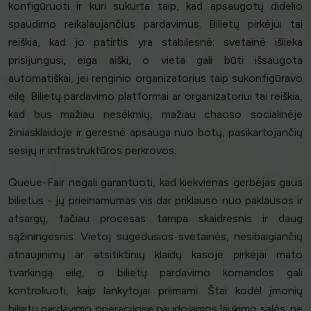
konfigūruoti ir kuri sukurta taip, kad apsaugotų didelio
spaudimo reikalaujančius pardavimus. Bilietų pirkėjui tai
reiškia, kad jo patirtis yra stabilesnė: svetainė išlieka
prisijungusi, eiga aiški, o vieta gali būti išsaugota
automatiškai, jei renginio organizatorius taip sukonfigūravo
eilę. Bilietų pardavimo platformai ar organizatoriui tai reiškia,
kad bus mažiau nesėkmių, mažiau chaoso socialinėje
žiniasklaidoje ir geresnė apsauga nuo botų, pasikartojančių
sesijų ir infrastruktūros perkrovos.
Queue-Fair negali garantuoti, kad kiekvienas gerbėjas gaus
bilietus - jų prieinamumas vis dar priklauso nuo paklausos ir
atsargų, tačiau procesas tampa skaidresnis ir daug
sąžiningesnis. Vietoj sugedusios svetainės, nesibaigiančių
atnaujinimų ar atsitiktinių klaidų kasoje pirkėjai mato
tvarkingą eilę, o bilietų pardavimo komandos gali
kontroliuoti, kaip lankytojai priimami. Štai kodėl įmonių
bilietų pardavimo operacijose naudojamos laukimo salės: ne