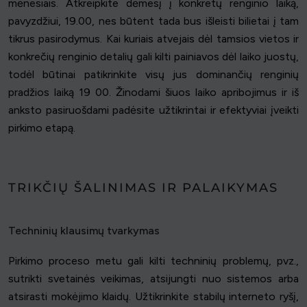
mėnesiais. Atkreipkite dėmesį į konkretų renginio laiką,
pavyzdžiui, 19.00, nes būtent tada bus išleisti bilietai į tam
tikrus pasirodymus. Kai kuriais atvejais dėl tamsios vietos ir
konkrečių renginio detalių gali kilti painiavos dėl laiko juostų,
todėl būtinai patikrinkite visų jus dominančių renginių
pradžios laiką 19 00. Žinodami šiuos laiko apribojimus ir iš
anksto pasiruošdami padėsite užtikrintai ir efektyviai įveikti
pirkimo etapą.
TRIKČIŲ ŠALINIMAS IR PALAIKYMAS
Techninių klausimų tvarkymas
Pirkimo proceso metu gali kilti techninių problemų, pvz.,
sutrikti svetainės veikimas, atsijungti nuo sistemos arba
atsirasti mokėjimo klaidų. Užtikrinkite stabilų interneto ryšį,