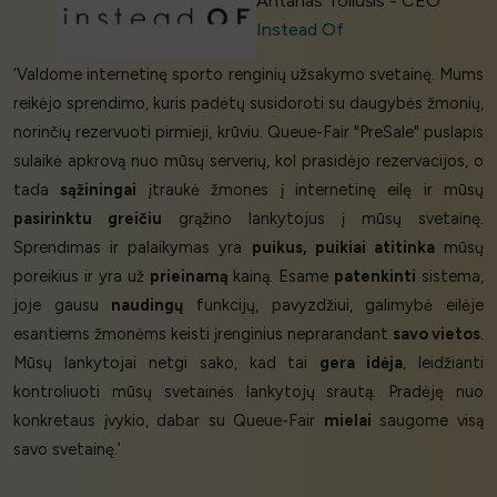
Antanas Toliušis - CEO
Instead Of
‘Valdome internetinę sporto renginių užsakymo svetainę. Mums
reikėjo sprendimo, kuris padėtų susidoroti su daugybės žmonių,
norinčių rezervuoti pirmieji, krūviu. Queue-Fair "PreSale" puslapis
sulaikė apkrovą nuo mūsų serverių, kol prasidėjo rezervacijos, o
tada
sąžiningai
įtraukė žmones į internetinę eilę ir mūsų
pasirinktu greičiu
grąžino lankytojus į mūsų svetainę.
Sprendimas ir palaikymas yra
puikus, puikiai atitinka
mūsų
poreikius ir yra už
prieinamą
kainą. Esame
patenkinti
sistema,
joje gausu
naudingų
funkcijų, pavyzdžiui, galimybė eilėje
esantiems žmonėms keisti įrenginius neprarandant
savo vietos
.
Mūsų lankytojai netgi sako, kad tai
gera idėja
, leidžianti
kontroliuoti mūsų svetainės lankytojų srautą. Pradėję nuo
konkretaus įvykio, dabar su Queue-Fair
mielai
saugome visą
savo svetainę.’