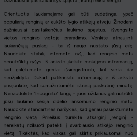
Dažniausiai pasitaikantys spąstai, kurių reikia vengti
Orientuotis laukiamajame gali būti sudėtinga, ypač
populiarių renginių ar aukšto lygio atlikėjų atveju. Žinodami
dažniausiai pasitaikančius laukimo spąstus, išvengsite
vietos renginio vietoje praradimo. Venkite atnaujinti
laukiančiųjų puslapį - tai iš naujo nustato jūsų eilę.
Naudokite stabilų interneto ryšį, kad renginio metu
nenutrūktų ryšys. Iš anksto įkelkite mokėjimo informaciją,
kad galėtumėte greitai išsiregistruoti, kol vieta dar
neužpildyta. Dukart patikrinkite informaciją ir iš anksto
prisijunkite, kad sumažintumėte stresą paskutinę minutę.
Nenaudokite "Incognito" langų - juos uždarius gali nutrūkti
jūsų laukimo sesija didelio lankomumo renginio metu.
Naudokite standartines naršykles, kad geriau pasiektumėte
renginio vietą. Prireikus turėkite atsarginį įrenginį -
nereikėtų rizikuoti patekti į svarbiausio atlikėjo renginio
vietą. Tikėkitės, kad viskas gali skirtis priklausomai nuo