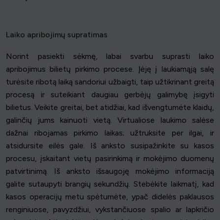
Laiko apribojimų supratimas
Norint pasiekti sėkmę, labai svarbu suprasti laiko
apribojimus bilietų pirkimo procese. Įėję į laukiamąją salę
turėsite ribotą laiką sandoriui užbaigti, taip užtikrinant greitą
procesą ir suteikiant daugiau gerbėjų galimybę įsigyti
bilietus. Veikite greitai, bet atidžiai, kad išvengtumėte klaidų,
galinčių jums kainuoti vietą. Virtualiose laukimo salėse
dažnai ribojamas pirkimo laikas; užtruksite per ilgai, ir
atsidursite eilės gale. Iš anksto susipažinkite su kasos
procesu, įskaitant vietų pasirinkimą ir mokėjimo duomenų
patvirtinimą. Iš anksto išsaugoję mokėjimo informaciją
galite sutaupyti brangių sekundžių. Stebėkite laikmatį, kad
kasos operacijų metu spėtumėte, ypač didelės paklausos
renginiuose, pavyzdžiui, vykstančiuose spalio ar lapkričio