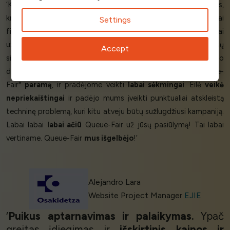
‘Kai pradėjome skiepyti 16-29 metų amžiaus žmones,
kreipėmės pagalbos į Queue-Fair, kuri greitai sukūrė visiškai
Settings
firminį virtualų laukiamąjį. Tą popietę Queue-Fair sąžiningai
užpildė
450 000
žmonių eilę. Queue-Fair reiškė, kad mūsų
Accept
sistema galėjo priimti užsakymus tokiu greičiu, kokiu ji galėjo
dirbti,
be perkrovos
. Esame labai dėkingi už
išskirtinę
"Queue-
Fair"
paramą
, ir pradėjome veikti
labai sėkmingai
. Eilė
veikė
nepriekaištingai
ir padėjo mums įveikti punktualiai atskleistą
techninę problemą, kuri kitu atveju būtų sužlugdžiusi kampaniją.
Labai labai
labai ačiū
Queue-Fair už jūsų pasiūlymą! Tai labai
vertiname. Queue-Fair
mus išgelbėjo
!’
Alejandro Lara
Website Project Manager
EJIE
‘
Puikus aptarnavimas ir palaikymas.
Ypač
greitas įdiegimas ir
išskirtinis kainos ir