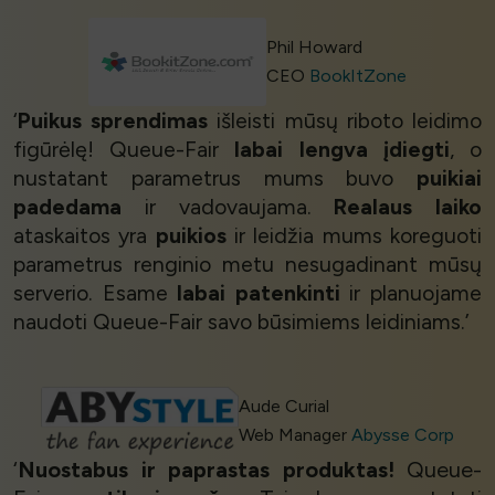
Phil Howard
CEO
BookItZone
‘
Puikus sprendimas
išleisti mūsų riboto leidimo
figūrėlę! Queue-Fair
labai lengva įdiegti
, o
nustatant parametrus mums buvo
puikiai
padedama
ir vadovaujama.
Realaus laiko
ataskaitos yra
puikios
ir leidžia mums koreguoti
parametrus renginio metu nesugadinant mūsų
serverio. Esame
labai patenkinti
ir planuojame
naudoti Queue-Fair savo būsimiems leidiniams.’
Aude Curial
Web Manager
Abysse Corp
‘
Nuostabus ir paprastas produktas!
Queue-