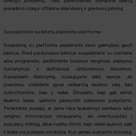
išvengti problemų. Toks pasiruošimas sumažina bilietų
praradimo riziką ir užtikrina sklandesnį ir greitesnį pirkimą.
Susipažinkite su bilietų platinimo platforma
Susipažinę su platforma padidinsite savo galimybes gauti
bilietus. Prieš parduodami bilietus susipažinkite su svetaine
arba programėle, peržiūrėkite būsimus renginius, paskyros
nustatymus ir dažniausiai užduodamus klausimus.
Suprasdami išdėstymą, sutaupysite laiko kasoje. Jei
įmanoma, stebėkite gyvai veikiančią laukimo salę, kad
sužinotumėte, kaip ji veikia. Žinodami, kaip gali skirtis
laukimo laikas, galėsite pasiruošti paklausos pokyčiams.
Patikrinkite puslapį, ar jame nėra laukiamojo kambario arba
renginio informacijos atnaujinimų. Jei orientuojatės į
populiarų atlikėją, labai svarbu žinoti, kaip veikia laukimo salė
ir kokia yra puslapio struktūra. Kuo geriau suprasite procesą,