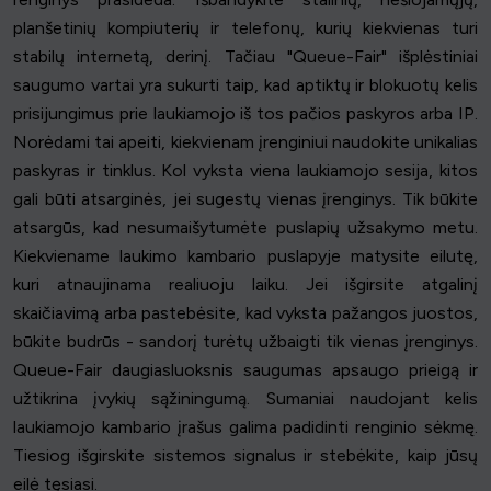
planšetinių kompiuterių ir telefonų, kurių kiekvienas turi
stabilų internetą, derinį. Tačiau "Queue-Fair" išplėstiniai
saugumo vartai yra sukurti taip, kad aptiktų ir blokuotų kelis
prisijungimus prie laukiamojo iš tos pačios paskyros arba IP.
Norėdami tai apeiti, kiekvienam įrenginiui naudokite unikalias
paskyras ir tinklus. Kol vyksta viena laukiamojo sesija, kitos
gali būti atsarginės, jei sugestų vienas įrenginys. Tik būkite
atsargūs, kad nesumaišytumėte puslapių užsakymo metu.
Kiekviename laukimo kambario puslapyje matysite eilutę,
kuri atnaujinama realiuoju laiku. Jei išgirsite atgalinį
skaičiavimą arba pastebėsite, kad vyksta pažangos juostos,
būkite budrūs - sandorį turėtų užbaigti tik vienas įrenginys.
Queue-Fair daugiasluoksnis saugumas apsaugo prieigą ir
užtikrina įvykių sąžiningumą. Sumaniai naudojant kelis
laukiamojo kambario įrašus galima padidinti renginio sėkmę.
Tiesiog išgirskite sistemos signalus ir stebėkite, kaip jūsų
eilė tęsiasi.