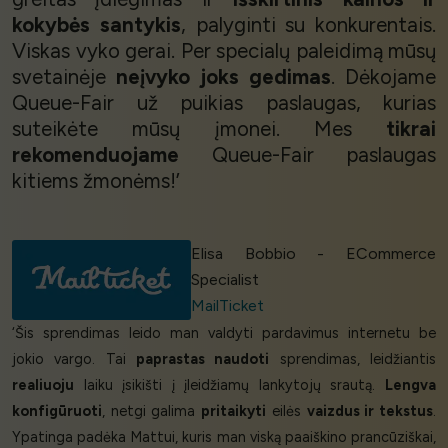
kokybės santykis
, palyginti su konkurentais.
Viskas vyko gerai. Per specialų paleidimą mūsų
svetainėje
neįvyko joks gedimas
. Dėkojame
Queue-Fair už puikias paslaugas, kurias
suteikėte mūsų įmonei. Mes
tikrai
rekomenduojame
Queue-Fair paslaugas
kitiems žmonėms!’
Elisa Bobbio - ECommerce
Specialist
MailTicket
‘Šis sprendimas leido man valdyti pardavimus internetu be
jokio vargo. Tai
paprastas naudoti
sprendimas, leidžiantis
realiuoju
laiku įsikišti į įleidžiamų lankytojų srautą.
Lengva
konfigūruoti
, netgi galima
pritaikyti
eilės
vaizdus ir tekstus
.
Ypatinga padėka Mattui, kuris man viską paaiškino prancūziškai,