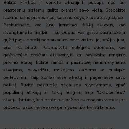
Būkite kantrūs ir venkite atnaujinti puslapį, nes dėl
prastesnių sistemų galite prarasti savo vietą. Stebėkite
laukimo salės pranešimus, kurie nurodys, kada ateis jūsų eilė.
Pasirūpinkite, kad jūsų įrenginys išliktų aktyvus, kad
išvengtumėte trikdžių - su Queue-Fair galite pasitraukti ir
grįžti pagal poreikį neprarasdami savo vietos, jei, atėjus jūsų
eilei, liks bilietų. Pasiruoškite mokėjimo duomenis, kad
galėtumėte greičiau atsiskaityti, kai pasieksite renginio
pirkimo etapą. Būkite ramūs ir pasiruošę nenumatytiems
atvejams, pavyzdžiui, mokėjimo klaidoms ar puslapio
perkrovimui, taip sumažinsite stresą ir pagerinsite savo
patirtį. Būkite pasiruošę paklausos svyravimams, ypač
populiarių atlikėjų ar tokių renginių kaip "Oktoberfest"
atveju. Įsitikinę, kad esate susipažinę su renginio vieta ir jos
procesu, padidinsite savo galimybes užsitikrinti bilietus.