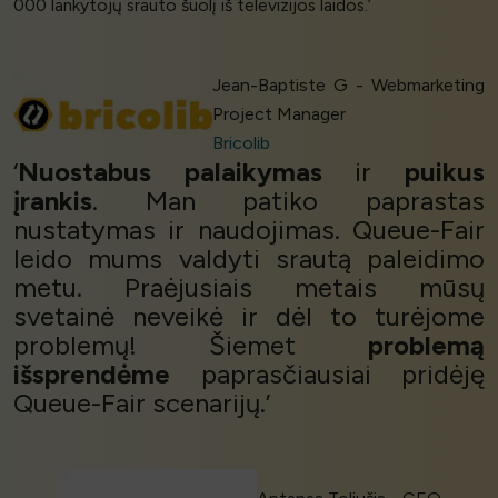
000 lankytojų srauto šuolį iš televizijos laidos.’
Jean-Baptiste G - Webmarketing
Project Manager
Bricolib
‘
Nuostabus palaikymas
ir
puikus
įrankis
. Man patiko paprastas
nustatymas ir naudojimas. Queue-Fair
leido mums valdyti srautą paleidimo
metu. Praėjusiais metais mūsų
svetainė neveikė ir dėl to turėjome
problemų! Šiemet
problemą
išsprendėme
paprasčiausiai pridėję
Queue-Fair scenarijų.’