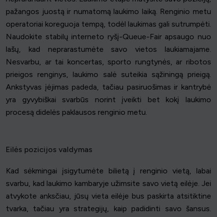
pažangos juostą ir numatomą laukimo laiką. Renginio metu
operatoriai koreguoja tempą, todėl laukimas gali sutrumpėti.
Naudokite stabilų interneto ryšį-Queue-Fair apsaugo nuo
lašų, kad neprarastumėte savo vietos laukiamajame.
Nesvarbu, ar tai koncertas, sporto rungtynės, ar ribotos
prieigos renginys, laukimo salė suteikia sąžiningą prieigą.
Ankstyvas įėjimas padeda, tačiau pasiruošimas ir kantrybė
yra gyvybiškai svarbūs norint įveikti bet kokį laukimo
procesą didelės paklausos renginio metu.
Eilės pozicijos valdymas
Kad sėkmingai įsigytumėte bilietą į renginio vietą, labai
svarbu, kad laukimo kambaryje užimsite savo vietą eilėje. Jei
atvykote anksčiau, jūsų vieta eilėje bus paskirta atsitiktine
tvarka, tačiau yra strategijų, kaip padidinti savo šansus.