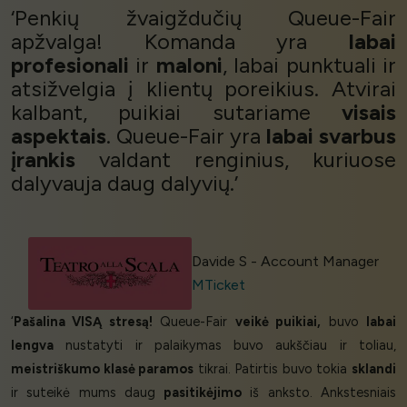
‘Penkių žvaigždučių Queue-Fair
apžvalga! Komanda yra
labai
profesionali
ir
maloni
, labai punktuali ir
atsižvelgia į klientų poreikius. Atvirai
kalbant, puikiai sutariame
visais
aspektais
. Queue-Fair yra
labai svarbus
įrankis
valdant renginius, kuriuose
dalyvauja daug dalyvių.’
Davide S - Account Manager
MTicket
‘
Pašalina VISĄ stresą!
Queue-Fair
veikė puikiai,
buvo
labai
lengva
nustatyti ir palaikymas buvo aukščiau ir toliau,
meistriškumo klasė paramos
tikrai. Patirtis buvo tokia
sklandi
ir suteikė mums daug
pasitikėjimo
iš anksto. Ankstesniais