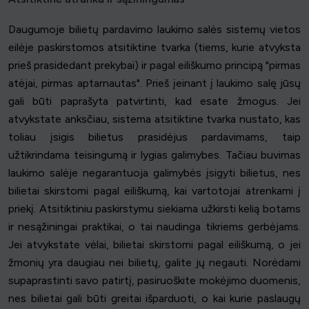
Daugumoje bilietų pardavimo laukimo salės sistemų vietos
eilėje paskirstomos atsitiktine tvarka (tiems, kurie atvyksta
prieš prasidedant prekybai) ir pagal eiliškumo principą "pirmas
atėjai, pirmas aptarnautas". Prieš įeinant į laukimo salę jūsų
gali būti paprašyta patvirtinti, kad esate žmogus. Jei
atvykstate anksčiau, sistema atsitiktine tvarka nustato, kas
toliau įsigis bilietus prasidėjus pardavimams, taip
užtikrindama teisingumą ir lygias galimybes. Tačiau buvimas
laukimo salėje negarantuoja galimybės įsigyti bilietus, nes
bilietai skirstomi pagal eiliškumą, kai vartotojai atrenkami į
priekį. Atsitiktiniu paskirstymu siekiama užkirsti kelią botams
ir nesąžiningai praktikai, o tai naudinga tikriems gerbėjams.
Jei atvykstate vėlai, bilietai skirstomi pagal eiliškumą, o jei
žmonių yra daugiau nei bilietų, galite jų negauti. Norėdami
supaprastinti savo patirtį, pasiruoškite mokėjimo duomenis,
nes bilietai gali būti greitai išparduoti, o kai kurie paslaugų