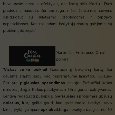
buvo pasiekiamas ir efektyvus, dar kartą ačiū Mattui! Prieš
pradedant naudotis šia paslauga, mūsų žiniatinklio serveris
susidurdavo su sulėtėjimo problemomis ir tapdavo
nepasiekiamas. Kontroliuodami lankytojų srautą galėjome šią
problemą išspręsti.’
Martin N - Enterprise Chief
Zonart
‘
Viskas veikė puikiai!
Naudosiu jį kiekvieną kartą, kai
gausime srauto šuolį, kad neprarastume lankytojų. Queue-
Fair yra
pigiausias sprendimas
rinkoje. Pažodžiui kelias
minutes įdiegti. Puikus palaikymas ir tikrai geras reaktyvumas.
Lengva redaguoti puslapius.
Geriausias sprogimas už jūsų
dolerius, kurį
galite gauti, kad galėtumėte tvarkyti savo
kritinį įvykį, galėjau
nepriekaištingai
tvarkyti daugiau nei 10