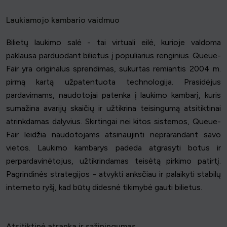
Laukiamojo kambario vaidmuo
Bilietų laukimo salė - tai virtuali eilė, kurioje valdoma
paklausa parduodant bilietus į populiarius renginius. Queue-
Fair yra originalus sprendimas, sukurtas remiantis 2004 m.
pirmą kartą užpatentuota technologija. Prasidėjus
pardavimams, naudotojai patenka į laukimo kambarį, kuris
sumažina avarijų skaičių ir užtikrina teisingumą atsitiktinai
atrinkdamas dalyvius. Skirtingai nei kitos sistemos, Queue-
Fair leidžia naudotojams atsinaujinti neprarandant savo
vietos. Laukimo kambarys padeda atgrasyti botus ir
perpardavinėtojus, užtikrindamas teisėtą pirkimo patirtį.
Pagrindinės strategijos - atvykti anksčiau ir palaikyti stabilų
interneto ryšį, kad būtų didesnė tikimybė gauti bilietus.
Atsitiktinė atranka ir sąžiningumas