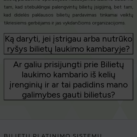
tam, kad stebuklingai palengvintų bilietų įsigijimą, bet tam,
kad didelės paklausos bilietų pardavimas tinkamai veiktų
tikriesiems gerbėjams ir jas vykdančioms organizacijoms.
Ką daryti, jei įstrigau arba nutrūko
ryšys bilietų laukimo kambaryje?
Ar galiu prisijungti prie Bilietų
laukimo kambario iš kelių
įrenginių ir ar tai padidins mano
galimybes gauti bilietus?
BILIETŲ PLATINIMO SISTEMŲ