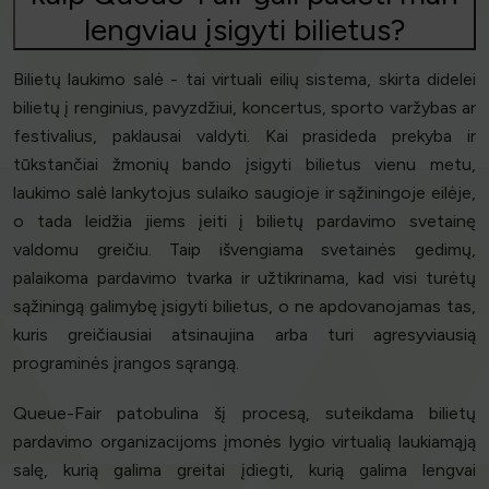
lengviau įsigyti bilietus?
Bilietų laukimo salė - tai virtuali eilių sistema, skirta didelei
bilietų į renginius, pavyzdžiui, koncertus, sporto varžybas ar
festivalius, paklausai valdyti. Kai prasideda prekyba ir
tūkstančiai žmonių bando įsigyti bilietus vienu metu,
laukimo salė lankytojus sulaiko saugioje ir sąžiningoje eilėje,
o tada leidžia jiems įeiti į bilietų pardavimo svetainę
valdomu greičiu. Taip išvengiama svetainės gedimų,
palaikoma pardavimo tvarka ir užtikrinama, kad visi turėtų
sąžiningą galimybę įsigyti bilietus, o ne apdovanojamas tas,
kuris greičiausiai atsinaujina arba turi agresyviausią
programinės įrangos sąrangą.
Queue-Fair patobulina šį procesą, suteikdama bilietų
pardavimo organizacijoms įmonės lygio virtualią laukiamąją
salę, kurią galima greitai įdiegti, kurią galima lengvai