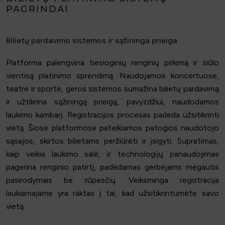
PAGRINDAI
Bilietų pardavimo sistemos ir sąžininga prieiga
Platforma palengvina tiesioginių renginių pirkimą ir siūlo
vientisą platinimo sprendimą. Naudojamos koncertuose,
teatre ir sporte, geros sistemos sumažina bilietų pardavimą
ir užtikrina sąžiningą prieigą, pavyzdžiui, naudodamos
laukimo kambarį. Registracijos procesas padeda užsitikrinti
vietą. Šiose platformose pateikiamos patogios naudotojo
sąsajos, skirtos bilietams peržiūrėti ir įsigyti. Supratimas,
kaip veikia laukimo salė, ir technologijų panaudojimas
pagerina renginio patirtį, padėdamas gerbėjams mėgautis
pasirodymais be rūpesčių. Veiksminga registracija
laukiamajame yra raktas į tai, kad užsitikrintumėte savo
vietą.