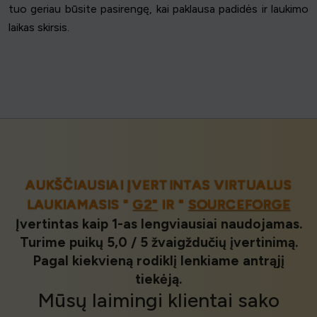
tuo geriau būsite pasirengę, kai paklausa padidės ir laukimo
laikas skirsis.
AUKŠČIAUSIAI ĮVERTINTAS VIRTUALUS
LAUKIAMASIS "
G2"
IR "
SOURCEFORGE
Įvertintas kaip 1-as lengviausiai naudojamas.
Turime puikų 5,0 / 5 žvaigždučių įvertinimą.
Pagal kiekvieną rodiklį lenkiame antrąjį
tiekėją.
Mūsų
laimingi klientai
sako