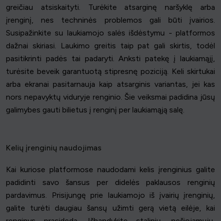
greičiau atsiskaityti. Turėkite atsarginę naršyklę arba
įrenginį, nes techninės problemos gali būti įvairios.
Susipažinkite su laukiamojo salės išdėstymu - platformos
dažnai skiriasi. Laukimo greitis taip pat gali skirtis, todėl
pasitikrinti padės tai padaryti. Anksti patekę į laukiamąjį,
turėsite beveik garantuotą stipresnę poziciją. Keli skirtukai
arba ekranai pasitarnauja kaip atsarginis variantas, jei kas
nors nepavyktų viduryje renginio. Šie veiksmai padidina jūsų
galimybes gauti bilietus į renginį per laukiamąją salę.
Kelių įrenginių naudojimas
Kai kuriose platformose naudodami kelis įrenginius galite
padidinti savo šansus per didelės paklausos renginių
pardavimus. Prisijungę prie laukiamojo iš įvairių įrenginių,
galite turėti daugiau šansų užimti gerą vietą eilėje, kai
renginys prasideda. Išbandykite stalinių, nešiojamųjų,