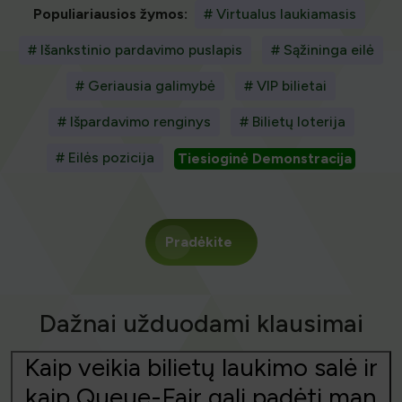
Populiariausios žymos:
# Virtualus laukiamasis
# Išankstinio pardavimo puslapis
# Sąžininga eilė
# Geriausia galimybė
# VIP bilietai
# Išpardavimo renginys
# Bilietų loterija
# Eilės pozicija
Tiesioginė Demonstracija
Pradėkite
Dažnai užduodami klausimai
Kaip veikia bilietų laukimo salė ir
kaip Queue-Fair gali padėti man