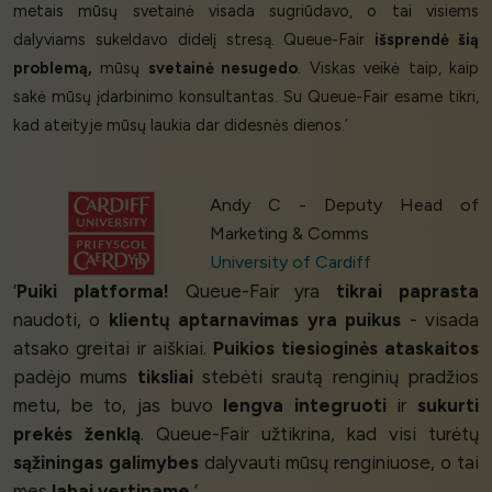
metais mūsų svetainė visada sugriūdavo, o tai visiems
dalyviams sukeldavo didelį stresą. Queue-Fair
išsprendė šią
problemą,
mūsų
svetainė nesugedo
. Viskas veikė taip, kaip
sakė mūsų įdarbinimo konsultantas. Su Queue-Fair esame tikri,
kad ateityje mūsų laukia dar didesnės dienos.’
Andy C - Deputy Head of
Marketing & Comms
University of Cardiff
‘
Puiki platforma!
Queue-Fair yra
tikrai paprasta
naudoti, o
klientų aptarnavimas yra puikus
- visada
atsako greitai ir aiškiai.
Puikios tiesioginės ataskaitos
padėjo mums
tiksliai
stebėti srautą renginių pradžios
metu, be to, jas buvo
lengva integruoti
ir
sukurti
prekės ženklą
. Queue-Fair užtikrina, kad visi turėtų
sąžiningas galimybes
dalyvauti mūsų renginiuose, o tai
mes
labai vertiname.
’