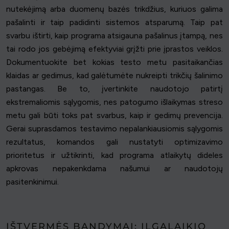
nutekėjimą arba duomenų bazės trikdžius, kuriuos galima
pašalinti ir taip padidinti sistemos atsparumą. Taip pat
svarbu ištirti, kaip programa atsigauna pašalinus įtampą, nes
tai rodo jos gebėjimą efektyviai grįžti prie įprastos veiklos.
Dokumentuokite bet kokias testo metu pasitaikančias
klaidas ar gedimus, kad galėtumėte nukreipti trikčių šalinimo
pastangas. Be to, įvertinkite naudotojo patirtį
ekstremaliomis sąlygomis, nes patogumo išlaikymas streso
metu gali būti toks pat svarbus, kaip ir gedimų prevencija.
Gerai suprasdamos testavimo nepalankiausiomis sąlygomis
rezultatus, komandos gali nustatyti optimizavimo
prioritetus ir užtikrinti, kad programa atlaikytų dideles
apkrovas nepakenkdama našumui ar naudotojų
pasitenkinimui.
IŠTVERMĖS BANDYMAI: ILGALAIKIO