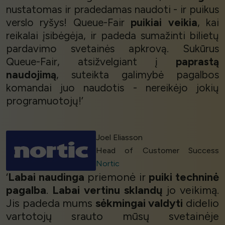
nustatomas ir pradedamas naudoti - ir puikus
verslo ryšys! Queue-Fair
puikiai veikia
, kai
reikalai įsibėgėja, ir padeda sumažinti bilietų
pardavimo svetainės apkrovą. Sukūrus
Queue-Fair, atsižvelgiant į
paprastą
naudojimą
, suteikta galimybė pagalbos
komandai juo naudotis - nereikėjo jokių
programuotojų!’
Joel Eliasson
Head of Customer Success
Nortic
‘
Labai naudinga
priemonė ir
puiki techninė
pagalba
.
Labai vertinu
sklandų
jo veikimą.
Jis padeda mums
sėkmingai valdyti
didelio
vartotojų srauto mūsų svetainėje