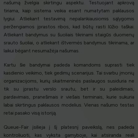
našumą žvelgia skirtingu aspektu. Testuojant apkrovą
tiriama, kaip sistema veikia esant numatytam paklausos
lygiui. Atliekant testavimą nepalankiausiomis sąlygomis
peržengiamos įprastos ribos, kad būtų rasti lūžio taškai.
Atliekant bandymus su šuoliais tikrinami staigūs duomenų
srauto šuoliai, o atliekant ištvermės bandymus tikrinama, ar
laikui bėgant nesumažėja našumas.
Kartu šie bandymai padeda komandoms suprasti tiek
kasdienio veikimo, tiek gedimų scenarijus. Tai svarbu įmonių
organizacijoms, kurių skaitmeninės paslaugos susiduria ne
tik su įprastu verslo srautu, bet ir su paleidimais,
pardavimais, pranešimais ir viešais terminais, kurie sukuria
labai skirtingus paklausos modelius. Vienas našumo testas
retai pasako visą istoriją.
Queue-Fair įsilieja į šį platesnį paveikslą, nes padeda
kontroliuoti, kas vyksta gamyboje, kai atsiranda reali