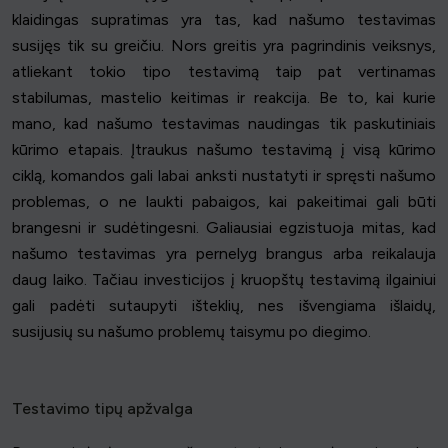
klaidingas supratimas yra tas, kad našumo testavimas
susijęs tik su greičiu. Nors greitis yra pagrindinis veiksnys,
atliekant tokio tipo testavimą taip pat vertinamas
stabilumas, mastelio keitimas ir reakcija. Be to, kai kurie
mano, kad našumo testavimas naudingas tik paskutiniais
kūrimo etapais. Įtraukus našumo testavimą į visą kūrimo
ciklą, komandos gali labai anksti nustatyti ir spręsti našumo
problemas, o ne laukti pabaigos, kai pakeitimai gali būti
brangesni ir sudėtingesni. Galiausiai egzistuoja mitas, kad
našumo testavimas yra pernelyg brangus arba reikalauja
daug laiko. Tačiau investicijos į kruopštų testavimą ilgainiui
gali padėti sutaupyti išteklių, nes išvengiama išlaidų,
susijusių su našumo problemų taisymu po diegimo.
Testavimo tipų apžvalga