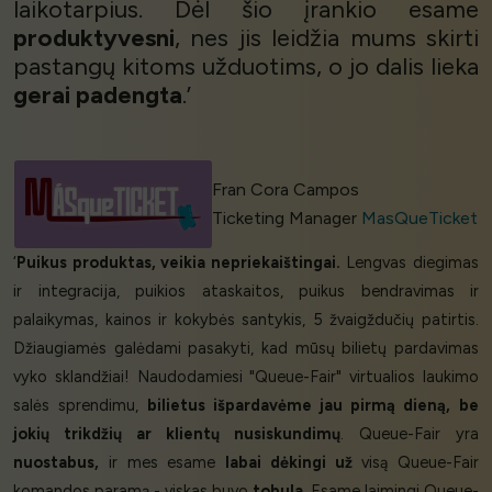
laikotarpius. Dėl šio įrankio esame
produktyvesni
, nes jis leidžia mums skirti
pastangų kitoms užduotims, o jo dalis lieka
gerai padengta
.’
Fran Cora Campos
Ticketing Manager
MasQueTicket
‘
Puikus produktas, veikia nepriekaištingai.
Lengvas diegimas
ir integracija, puikios ataskaitos, puikus bendravimas ir
palaikymas, kainos ir kokybės santykis, 5 žvaigždučių patirtis.
Džiaugiamės galėdami pasakyti, kad mūsų bilietų pardavimas
vyko sklandžiai! Naudodamiesi "Queue-Fair" virtualios laukimo
salės sprendimu,
bilietus išpardavėme jau pirmą dieną,
be
jokių trikdžių ar klientų nusiskundimų
. Queue-Fair yra
nuostabus,
ir mes esame
labai dėkingi už
visą Queue-Fair
komandos paramą - viskas buvo
tobula
. Esame laimingi Queue-