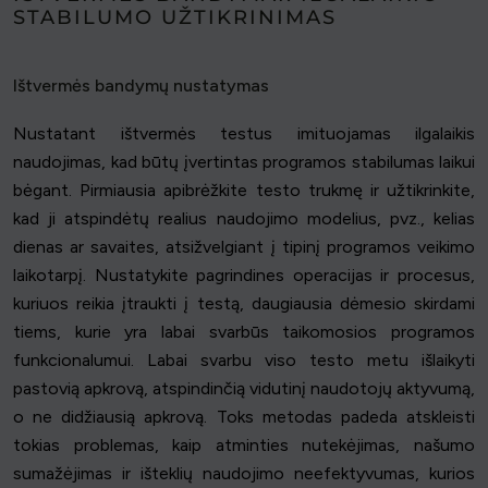
STABILUMO UŽTIKRINIMAS
Ištvermės bandymų nustatymas
Nustatant ištvermės testus imituojamas ilgalaikis
naudojimas, kad būtų įvertintas programos stabilumas laikui
bėgant. Pirmiausia apibrėžkite testo trukmę ir užtikrinkite,
kad ji atspindėtų realius naudojimo modelius, pvz., kelias
dienas ar savaites, atsižvelgiant į tipinį programos veikimo
laikotarpį. Nustatykite pagrindines operacijas ir procesus,
kuriuos reikia įtraukti į testą, daugiausia dėmesio skirdami
tiems, kurie yra labai svarbūs taikomosios programos
funkcionalumui. Labai svarbu viso testo metu išlaikyti
pastovią apkrovą, atspindinčią vidutinį naudotojų aktyvumą,
o ne didžiausią apkrovą. Toks metodas padeda atskleisti
tokias problemas, kaip atminties nutekėjimas, našumo
sumažėjimas ir išteklių naudojimo neefektyvumas, kurios