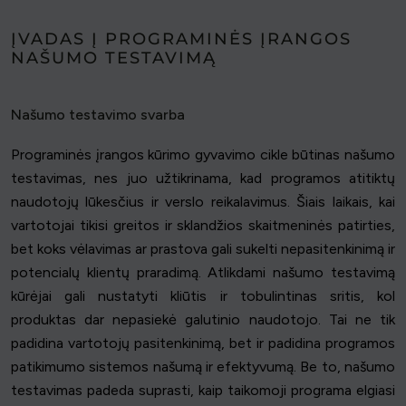
ĮVADAS Į PROGRAMINĖS ĮRANGOS
NAŠUMO TESTAVIMĄ
Našumo testavimo svarba
Programinės įrangos kūrimo gyvavimo cikle būtinas našumo
testavimas, nes juo užtikrinama, kad programos atitiktų
naudotojų lūkesčius ir verslo reikalavimus. Šiais laikais, kai
vartotojai tikisi greitos ir sklandžios skaitmeninės patirties,
bet koks vėlavimas ar prastova gali sukelti nepasitenkinimą ir
potencialų klientų praradimą. Atlikdami našumo testavimą
kūrėjai gali nustatyti kliūtis ir tobulintinas sritis, kol
produktas dar nepasiekė galutinio naudotojo. Tai ne tik
padidina vartotojų pasitenkinimą, bet ir padidina programos
patikimumo sistemos našumą ir efektyvumą. Be to, našumo
testavimas padeda suprasti, kaip taikomoji programa elgiasi