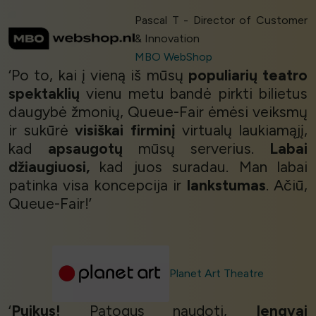
Pascal T - Director of Customer
& Innovation
MBO WebShop
‘Po to, kai į vieną iš mūsų
populiarių teatro
spektaklių
vienu metu bandė pirkti bilietus
daugybė žmonių, Queue-Fair ėmėsi veiksmų
ir sukūrė
visiškai firminį
virtualų laukiamąjį,
kad
apsaugotų
mūsų serverius.
Labai
džiaugiuosi,
kad juos suradau. Man labai
patinka visa koncepcija ir
lankstumas
. Ačiū,
Queue-Fair!’
Planet Art Theatre
‘
Puikus!
Patogus naudoti,
lengvai