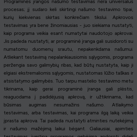
Programinės įrangos našumo testavimas nėra universalus
procesas; jį sudaro keli skirtingi našumo testavimo tipai,
kurių kiekvienas skirtas konkrečiam tikslui. Apkrovos
testavimas yra bene žinomiausias - juo siekiama nustatyti,
kaip programa veikia esant numatytai naudotojo apkrovai.
Jis padeda nustatyti, ar programinė įranga gali susidoroti su
numatomu duomenų srautu, nepakenkdama našumui.
Atliekant testavimą nepalankiausiomis sąlygomis, programa
peržengia savo galimybių ribas, kad būtų nustatyta, kaip ji
elgiasi ekstremaliomis sąlygomis, nustatomas lūžio taškas ir
atsistatymo galimybės. Tuo tarpu mastelio testavimo metu
tikrinama, kaip gerai programinė įranga gali plėstis,
reaguodama į padidėjusią apkrovą, ir užtikrinama, kad
būsimas augimas nesumažins našumo. Atlaikymo
testavimas, arba testavimas, kai programa ilgą laiką veikia
įprasta apkrova. Tai padeda nustatyti atminties nutekėjimą
ir našumo mažėjimą laikui bėgant. Galiausiai, apimties
testavimas įvertina programos gebėjimą apdoroti didelį