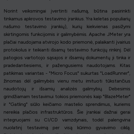
Norint veiksmingai įvertinti našumą, būtina pasirinkti
tinkamus apkrovos testavimo įrankius. Yra keletas populiarių
našumo testavimo įrankių), kurių kiekvienas pasižymi
skirtingomis funkcijomis ir galimybėmis. Apache JMeter yra
plačiai naudojama atvirojo kodo priemonė, palaikanti įvairius
protokolus ir teikianti išsamų testavimo funkcijų rinkinį. Dėl
patogios vartotojo sąsajos ir išsamių dokumentų ji tinka ir
pradedantiesiems, ir pažengusiems naudotojams. Kitas
patikimas variantas - "Micro Focus" sukurtas "LoadRunner",
žinomas dėl galimybės vienu metu imituoti tūkstančius
naudotojų ir išsamių analizės galimybių. Debesimis
grindžiamam testavimui tokios priemonės kaip "BlazeMeter"
ir "Gatling" siūlo keičiamo mastelio sprendimus, kuriems
nereikia plačios infrastruktūros. Šie įrankiai dažnai gerai
integruojami su CI/CD vamzdynais, todėl palengvina
nuolatinį testavimą per visą kūrimo gyvavimo ciklą.