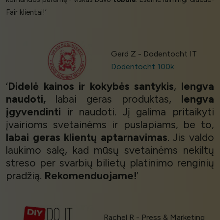
Fair klientai!’
Gerd Z - Dodentocht IT
Dodentocht 100k
‘
Didelė kainos ir kokybės santykis
,
lengva
naudoti,
labai geras produktas,
lengva
įgyvendinti
ir naudoti. Jį galima pritaikyti
įvairioms svetainėms ir puslapiams, be to,
labai geras klientų aptarnavimas
. Jis valdo
laukimo salę, kad mūsų svetainėms nekiltų
streso per svarbių bilietų platinimo renginių
pradžią.
Rekomenduojame!
’
Rachel R - Press & Marketing