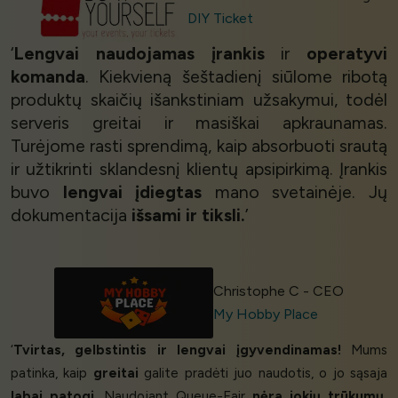
DIY Ticket
‘
Lengvai naudojamas įrankis
ir
operatyvi
komanda
. Kiekvieną šeštadienį siūlome ribotą
produktų skaičių išankstiniam užsakymui, todėl
serveris greitai ir masiškai apkraunamas.
Turėjome rasti sprendimą, kaip absorbuoti srautą
ir užtikrinti sklandesnį klientų apsipirkimą. Įrankis
buvo
lengvai įdiegtas
mano svetainėje. Jų
dokumentacija
išsami ir tiksli.
’
Christophe C - CEO
My Hobby Place
‘
Tvirtas, gelbstintis ir lengvai įgyvendinamas!
Mums
patinka, kaip
greitai
galite pradėti juo naudotis, o jo sąsaja
labai patogi
. Naudojant Queue-Fair
nėra jokių trūkumų,