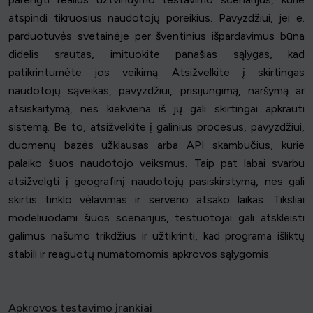
atspindi tikruosius naudotojų poreikius. Pavyzdžiui, jei e.
parduotuvės svetainėje per šventinius išpardavimus būna
didelis srautas, imituokite panašias sąlygas, kad
patikrintumėte jos veikimą. Atsižvelkite į skirtingas
naudotojų sąveikas, pavyzdžiui, prisijungimą, naršymą ar
atsiskaitymą, nes kiekviena iš jų gali skirtingai apkrauti
sistemą. Be to, atsižvelkite į galinius procesus, pavyzdžiui,
duomenų bazės užklausas arba API skambučius, kurie
palaiko šiuos naudotojo veiksmus. Taip pat labai svarbu
atsižvelgti į geografinį naudotojų pasiskirstymą, nes gali
skirtis tinklo vėlavimas ir serverio atsako laikas. Tiksliai
modeliuodami šiuos scenarijus, testuotojai gali atskleisti
galimus našumo trikdžius ir užtikrinti, kad programa išliktų
stabili ir reaguotų numatomomis apkrovos sąlygomis.
Apkrovos testavimo įrankiai