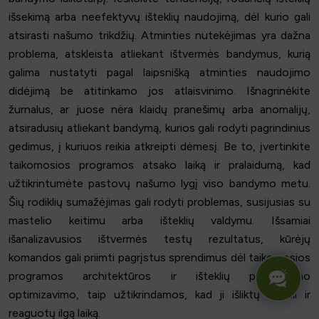
išsekimą arba neefektyvų išteklių naudojimą, dėl kurio gali
atsirasti našumo trikdžių. Atminties nutekėjimas yra dažna
problema, atskleista atliekant ištvermės bandymus, kurią
galima nustatyti pagal laipsnišką atminties naudojimo
didėjimą be atitinkamo jos atlaisvinimo. Išnagrinėkite
žurnalus, ar juose nėra klaidų pranešimų arba anomalijų,
atsiradusių atliekant bandymą, kurios gali rodyti pagrindinius
gedimus, į kuriuos reikia atkreipti dėmesį. Be to, įvertinkite
taikomosios programos atsako laiką ir pralaidumą, kad
užtikrintumėte pastovų našumo lygį viso bandymo metu.
Šių rodiklių sumažėjimas gali rodyti problemas, susijusias su
mastelio keitimu arba išteklių valdymu. Išsamiai
išanalizavusios ištvermės testų rezultatus, kūrėjų
komandos gali priimti pagrįstus sprendimus dėl taikomosios
programos architektūros ir išteklių paskirstymo
optimizavimo, taip užtikrindamos, kad ji išliktų stabili ir
reaguotų ilgą laiką.