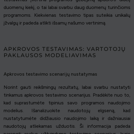
duomenų kiekį, o tai labai svarbu daug duomenų turinčioms
programoms. Kiekvienas testavimo tipas suteikia unikalių
įžvalgų ir padeda atlikti išsamų našumo vertinimą.
APKROVOS TESTAVIMAS: VARTOTOJŲ
PAKLAUSOS MODELIAVIMAS
Apkrovos testavimo scenarijų nustatymas
Norint gauti reikšmingų rezultatų, labai svarbu nustatyti
tinkamus apkrovos testavimo scenarijus. Pradėkite nuo to,
kad suprastumėte tipinius savo programos naudojimo
modelius. Išanalizuokite naudotojų elgseną, kad
nustatytumėte didžiausio naudojimo laiką ir dažniausiai
naudotojų atliekamas užduotis. Ši informacija padeda
parengti realius užtvindymo testavimo scenarijus, kurie