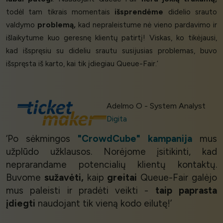
todėl tam tikrais momentais
išsprendėme
didelio srauto
valdymo
problemą,
kad nepraleistume nė vieno pardavimo ir
išlaikytume kuo geresnę klientų patirtį! Viskas, ko tikėjausi,
kad išspręsiu su dideliu srautu susijusias problemas, buvo
išspręsta iš karto, kai tik įdiegiau Queue-Fair.’
Adelmo O - System Analyst
Digita
‘Po sėkmingos
"CrowdCube" kampanija
mus
užplūdo užklausos. Norėjome įsitikinti, kad
neprarandame potencialių klientų kontaktų.
Buvome
sužavėti,
kaip
greitai
Queue-Fair galėjo
mus paleisti ir pradėti veikti -
taip paprasta
įdiegti
naudojant tik vieną kodo eilutę!’