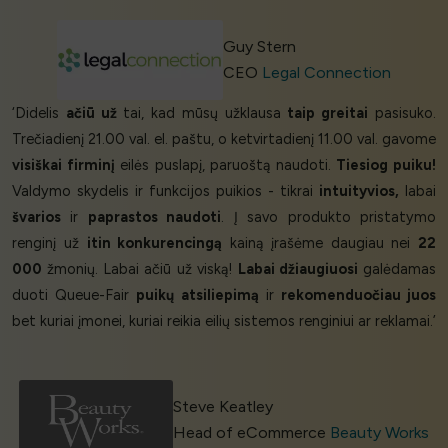
Guy Stern
CEO
Legal Connection
‘Didelis
ačiū už
tai, kad mūsų užklausa
taip greitai
pasisuko.
Trečiadienį 21.00 val. el. paštu, o ketvirtadienį 11.00 val. gavome
visiškai firminį
eilės puslapį, paruoštą naudoti.
Tiesiog puiku!
Valdymo skydelis ir funkcijos puikios - tikrai
intuityvios,
labai
švarios
ir
paprastos naudoti
. Į savo produkto pristatymo
renginį už
itin konkurencingą
kainą įrašėme daugiau nei
22
000
žmonių. Labai ačiū už viską!
Labai džiaugiuosi
galėdamas
duoti Queue-Fair
puikų atsiliepimą
ir
rekomenduočiau juos
bet kuriai įmonei, kuriai reikia eilių sistemos renginiui ar reklamai.’
Steve Keatley
Head of eCommerce
Beauty Works