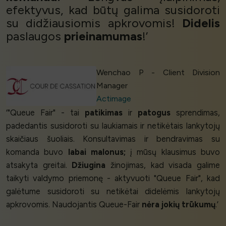
efektyvus, kad būtų galima susidoroti
su didžiausiomis apkrovomis!
Didelis
paslaugos
prieinamumas
!’
Wenchao P - Client Division
Manager
Actimage
‘"Queue Fair" - tai
patikimas
ir
patogus
sprendimas,
padedantis susidoroti su laukiamais ir netikėtais lankytojų
skaičiaus šuoliais. Konsultavimas ir bendravimas su
komanda buvo
labai malonus;
į mūsų klausimus buvo
atsakyta greitai.
Džiugina
žinojimas, kad visada galime
taikyti valdymo priemonę - aktyvuoti "Queue Fair", kad
galėtume susidoroti su netikėtai didelėmis lankytojų
apkrovomis. Naudojantis Queue-Fair
nėra jokių trūkumų
.’