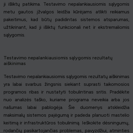
ji išliktų patikima. Testavimo nepalankiausiomis sąlygomis
metu gautos įžvalgos leidžia kūrėjams atlikti reikiamus
pakeitimus, kad būtų padidintas sistemos atsparumas,
užtikrinant, kad ji išliktų funkcionali net ir ekstremaliomis
sąlygomis.
Testavimo nepalankiausiomis sąlygomis rezultatų
aiškinimas
Testavimo nepalankiausiomis sąlygomis rezultatų aiškinimas
yra labai svarbus žingsnis siekiant suprasti taikomosios
programos ribas ir nustatyti tobulintinas sritis. Pradėkite
nuo analizės taško, kuriame programa neveikia arba jos
našumas labai pablogėja. Šie duomenys atskleidžia
maksimalų sistemos pajėgumą ir padeda planuoti mastelio
keitimą ir infrastruktūros tobulinimą. Ieškokite dėsningumų,
rodančių pasikartojančias problemas, pavyzdžiui, atminties