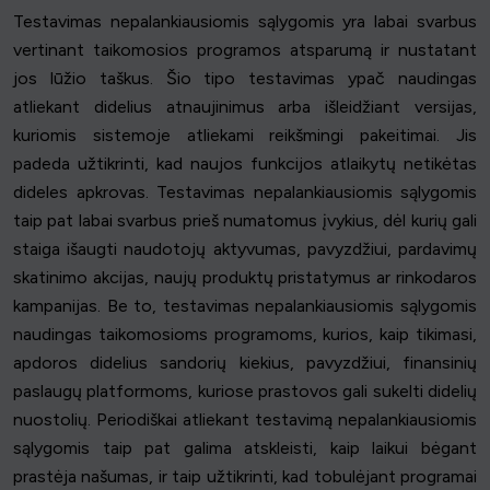
Testavimas nepalankiausiomis sąlygomis yra labai svarbus
vertinant taikomosios programos atsparumą ir nustatant
jos lūžio taškus. Šio tipo testavimas ypač naudingas
atliekant didelius atnaujinimus arba išleidžiant versijas,
kuriomis sistemoje atliekami reikšmingi pakeitimai. Jis
padeda užtikrinti, kad naujos funkcijos atlaikytų netikėtas
dideles apkrovas. Testavimas nepalankiausiomis sąlygomis
taip pat labai svarbus prieš numatomus įvykius, dėl kurių gali
staiga išaugti naudotojų aktyvumas, pavyzdžiui, pardavimų
skatinimo akcijas, naujų produktų pristatymus ar rinkodaros
kampanijas. Be to, testavimas nepalankiausiomis sąlygomis
naudingas taikomosioms programoms, kurios, kaip tikimasi,
apdoros didelius sandorių kiekius, pavyzdžiui, finansinių
paslaugų platformoms, kuriose prastovos gali sukelti didelių
nuostolių. Periodiškai atliekant testavimą nepalankiausiomis
sąlygomis taip pat galima atskleisti, kaip laikui bėgant
prastėja našumas, ir taip užtikrinti, kad tobulėjant programai