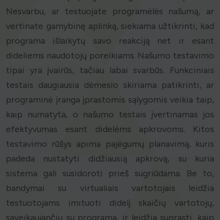
Nesvarbu, ar testuojate programėlės našumą, ar
vertinate gamybinę aplinką, siekiama užtikrinti, kad
programa išlaikytų savo reakciją net ir esant
dideliems naudotojų poreikiams. Našumo testavimo
tipai yra įvairūs, tačiau labai svarbūs. Funkciniais
testais daugiausia dėmesio skiriama patikrinti, ar
programinė įranga įprastomis sąlygomis veikia taip,
kaip numatyta, o našumo testais įvertinamas jos
efektyvumas esant didelėms apkrovoms. Kitos
testavimo rūšys apima pajėgumų planavimą, kuris
padeda nustatyti didžiausią apkrovą, su kuria
sistema gali susidoroti prieš sugriūdama. Be to,
bandymai su virtualiais vartotojais leidžia
testuotojams imituoti didelį skaičių vartotojų,
sąveikaujančių su programa, ir leidžia suprasti, kaip