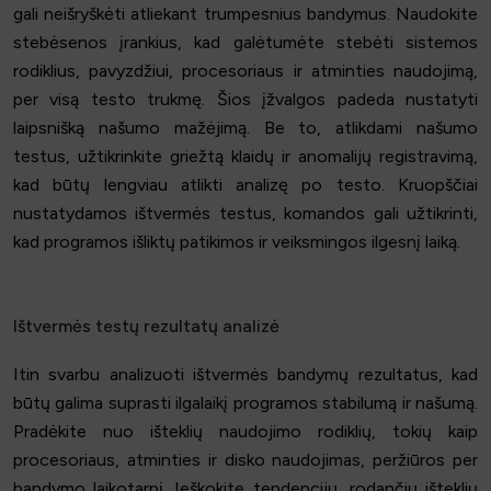
gali neišryškėti atliekant trumpesnius bandymus. Naudokite
stebėsenos įrankius, kad galėtumėte stebėti sistemos
rodiklius, pavyzdžiui, procesoriaus ir atminties naudojimą,
per visą testo trukmę. Šios įžvalgos padeda nustatyti
laipsnišką našumo mažėjimą. Be to, atlikdami našumo
testus, užtikrinkite griežtą klaidų ir anomalijų registravimą,
kad būtų lengviau atlikti analizę po testo. Kruopščiai
nustatydamos ištvermės testus, komandos gali užtikrinti,
kad programos išliktų patikimos ir veiksmingos ilgesnį laiką.
Ištvermės testų rezultatų analizė
Itin svarbu analizuoti ištvermės bandymų rezultatus, kad
būtų galima suprasti ilgalaikį programos stabilumą ir našumą.
Pradėkite nuo išteklių naudojimo rodiklių, tokių kaip
procesoriaus, atminties ir disko naudojimas, peržiūros per
bandymo laikotarpį. Ieškokite tendencijų, rodančių išteklių