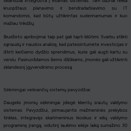
sklandžiai integruota į esamas sistemas. Tam dažnai reikia
kruopštaus planavimo ir bendradarbiavimo su IT
komandomis, kad būtų užtikrintas suderinamumas ir kuo
mažiau trikdžių.
Biudžeto apribojimai taip pat gali tapti kliūtimi. Svarbu atlikti
sąnaudų ir naudos analizę, kad pateisintumėte investicijas ir
ištirti keičiamo dydžio sprendimus, kurie gali augti kartu su
verslu. Pasiruošdamos šiems iššūkiams, įmonės gali užtikrinti
sklandesnį įgyvendinimo procesą.
Sėkmingai veikiančių sistemų pavyzdžiai
Daugelis įmonių sėkmingai įdiegė klientų srautų valdymo
sistemas. Pavyzdžiui, pirmaujantis mažmeninės prekybos
tinklas, integravęs skaitmeninius kioskus ir eilių valdymo
programinę įrangą, vidutinį laukimo eilėje laiką sumažino 30