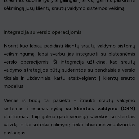
Iš esmės duomenys yra galingas įrankis, galintis paskatinti
sėkmingą jūsų klientų srautų valdymo sistemos veikimą.
Integracija su verslo operacijomis
Norint kuo labiau padidinti klientų srautų valdymo sistemų
veiksmingumą, labai svarbu jas integruoti su platesnėmis
verslo operacijomis. Ši integracija užtikrina, kad srautų
valdymo strategijos būtų suderintos su bendraisiais verslo
tikslais ir uždaviniais, kartu atsižvelgiant į klientų srauto
modelius.
Vienas iš būdų tai pasiekti - įtraukti srautų valdymo
sistemas į esamas
ryšių su klientais valdymo (CRM)
platformas. Taip galima gauti vieningą sąveikos su klientais
vaizdą, o tai suteikia galimybę teikti labiau individualizuotas
paslaugas.