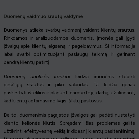
Duomenų vaidmuo srautų valdyme
Duomenys atlieka svarbų vaidmenį valdant klientų srautus.
Rinkdamos ir analizuodamos duomenis, įmonės gali įgyti
įžvalgų apie klientų elgseną ir pageidavimus. Ši informacija
labai svarbi optimizuojant paslaugų teikimą ir gerinant
bendrą klientų patirtį.
Duomenų analizės įrankiai
leidžia įmonėms stebėti
pėsčiųjų srautus ir piko valandas. Tai leidžia geriau
paskirstyti išteklius ir planuoti darbuotojų darbą, užtikrinant,
kad klientų aptarnavimo lygis išliktų pastovus.
Be to, duomenimis pagrįstos įžvalgos gali padėti nustatyti
kliento kelionės kliūtis. Spręsdami šias problemas galite
užtikrinti efektyvesnę veiklą ir didesnį klientų pasitenkinimą.