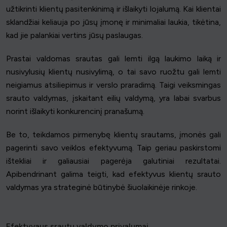
užtikrinti klientų pasitenkinimą ir išlaikyti lojalumą. Kai klientai
sklandžiai keliauja po jūsų įmonę ir minimaliai laukia, tikėtina,
kad jie palankiai vertins jūsų paslaugas.
Prastai valdomas srautas gali lemti ilgą laukimo laiką ir
nusivylusių klientų nusivylimą, o tai savo ruožtu gali lemti
neigiamus atsiliepimus ir verslo praradimą. Taigi veiksmingas
srauto valdymas, įskaitant eilių valdymą, yra labai svarbus
norint išlaikyti konkurencinį pranašumą.
Be to, teikdamos pirmenybę klientų srautams, įmonės gali
pagerinti savo veiklos efektyvumą. Taip geriau paskirstomi
ištekliai ir galiausiai pagerėja galutiniai rezultatai.
Apibendrinant galima teigti, kad efektyvus klientų srauto
valdymas yra strateginė būtinybė šiuolaikinėje rinkoje.
Efektyvaus srautų valdymo privalumai