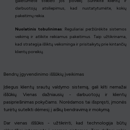
galėtumėte stebėti jos poveikį. Surinkite klientų ir
darbuotojų atsiliepimus, kad nustatytumėte, kokių
pakeitimų reikia.
Nuolatinis tobulinimas
: Reguliariai peržiūrėkite sistemos
veikimą ir atlikite reikiamus pakeitimus. Taip užtikrinama,
kad strategija išliktų veiksminga ir prisitaikytų prie kintančių
klientų poreikių.
Bendrų įgyvendinimo iššūkių įveikimas
Įdiegus klientų srautų valdymo sistemą, gali kilti nemažai
iššūkių. Vienas dažniausių - darbuotojų ir klientų
pasipriešinimas pokyčiams. Norėdamos tai išspręsti, įmonės
turėtų sutelkti dėmesį į aiškų bendravimą ir mokymą.
Dar vienas iššūkis - užtikrinti, kad technologija būtų