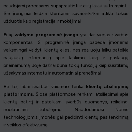
naudojami procesams supaprastinti ir eilių laikui sutrumpinti.
Šie įrenginiai leidžia klientams savarankiškai atlikti tokias
užduotis kaip registracija ir mokėjimai.
Eilių valdymo programinė įranga
yra dar vienas svarbus
komponentas. Ši programinė įranga padeda įmonėms
veiksmingai valdyti klientų eiles, nes realiuoju laiku pateikia
naujausią informaciją apie laukimo laiką ir paslaugų
prieinamumą. Joje dažnai būna tokių funkcijų kaip susitikimų
užsakymas internetu ir automatiniai pranešimai.
Be to, labai svarbus vaidmuo tenka
klientų atsiliepimų
platformoms
. Šiose platformose renkami atsiliepimai apie
klientų patirtį ir pateikiami svarbūs duomenys, reikalingi
nuolatiniam tobulėjimui. Naudodamosi šiomis
technologijomis įmonės gali padidinti klientų pasitenkinimą
ir veiklos efektyvumą.