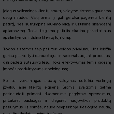
Įdiegus veiksmingą klientų srautų valdymo sistemą gaunama
daug naudos. Visų pirma, ji gali gerokai pagerinti klientų
patirtį, nes sutrumpina laukimo laiką ir užtikrina sklandesnį
aptarnavimą. Tokia teigiama patirtis skatina pakartotinius
apsilankymus ir didina klientų lojalumą.
Tokios sistemos taip pat turi veiklos privalumų. Jos leidžia
geriau paskirstyti darbuotojus ir, racionalizuojant procesus,
gali padėti sutaupyti lėšų. Toks efektyvumas lemia didesnį
įmonės produktyvumą ir pelningumą.
Be to, veiksmingas srautų valdymas suteikia vertingų
įžvalgų apie klientų elgseną. Šiomis įžvalgomis galima
pasinaudoti priimant duomenimis pagrįstus sprendimus,
pritaikant paslaugas ir diegiant naujoviškus produktų
pasiūlymus. Iš esmės, nauda neapsiriboja tiesiogine nauda,
o skatina ilgalaikį augimą ir sėkmę.