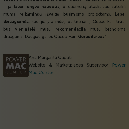
- ja
labai lengva naudotis
, o duomenų ataskaitos suteikė
mums
reikšmingų įžvalgų
būsimiems projektams.
Labai
džiaugiamės,
kad jie yra mūsų partneriai :) Queue-Fair tikrai
bus
vienintelė
mūsų
rekomendacija
mūsų brangiems
draugams. Daugiau galios Queue-Fair!
Geras darbas!
’
Ana Margarita Capati
Website & Marketplaces Supervisor
Power
Mac Center