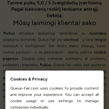
Turime puikų 5,0 / 5 žvaigždučių įvertinimą.
Pagal kiekvieną rodiklį lenkiame antrąjį
tiekėją.
Mūsų
laimingi klientai
sako
‘
Puikus
virtualaus laukiamojo sprendimas su
nuostabia
palaikymo komanda. Queue-Fair yra
vientisas
- jį tikrai
lengva
nustatyti ir konfigūruoti. Dėl riboto kiekio atsargų, kurias
norime parduoti - o ne perparduoti - klientų patirtis
visiškai
pagerėjo.
Daugiau jokių svetainės sulėtėjimų ar problemų
pridedant į krepšelius.
Puikiai.
Queue-Fair reiškė, kad jautėmės
tarsi kontroliuojantys pagrindinę prekybos dieną -
juodąjį
penktadienį
. Verslui tai labai patinka. Queue-Fair
tikrai
Cookies & Privacy
pavyko,
jis veikia tikrai gerai. Parama buvo
puiki
- į kiekvieną
Queue-Fair.com uses cookies to provide content
klausimą buvo atsakyta
itin greitai.
Artėja daug renginių,
and improve your experience. You can accept all
kuriuose taip pat norime naudoti Queue-Fair.’
cookie usage or use settings to manage
categories individually.