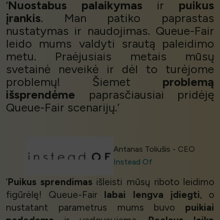
‘
Nuostabus palaikymas
ir
puikus
įrankis
. Man patiko paprastas
nustatymas ir naudojimas. Queue-Fair
leido mums valdyti srautą paleidimo
metu. Praėjusiais metais mūsų
svetainė neveikė ir dėl to turėjome
problemų! Šiemet
problemą
išsprendėme
paprasčiausiai pridėję
Queue-Fair scenarijų.’
Antanas Toliušis - CEO
Instead Of
‘
Puikus sprendimas
išleisti mūsų riboto leidimo
figūrėlę! Queue-Fair
labai lengva įdiegti
, o
nustatant parametrus mums buvo
puikiai
padedama
ir vadovaujama.
Realaus laiko