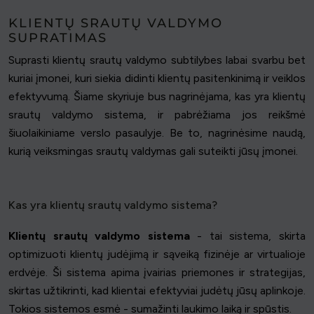
KLIENTŲ SRAUTŲ VALDYMO
SUPRATIMAS
Suprasti klientų srautų valdymo subtilybes labai svarbu bet
kuriai įmonei, kuri siekia didinti klientų pasitenkinimą ir veiklos
efektyvumą. Šiame skyriuje bus nagrinėjama, kas yra klientų
srautų valdymo sistema, ir pabrėžiama jos reikšmė
šiuolaikiniame verslo pasaulyje. Be to, nagrinėsime naudą,
kurią veiksmingas srautų valdymas gali suteikti jūsų įmonei.
Kas yra klientų srautų valdymo sistema?
Klientų srautų valdymo sistema
- tai sistema, skirta
optimizuoti klientų judėjimą ir sąveiką fizinėje ar virtualioje
erdvėje. Ši sistema apima įvairias priemones ir strategijas,
skirtas užtikrinti, kad klientai efektyviai judėtų jūsų aplinkoje.
Tokios sistemos esmė - sumažinti laukimo laiką ir spūstis.