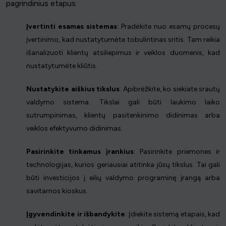
pagrindinius etapus:
Įvertinti esamas sistemas
: Pradėkite nuo esamų procesų
įvertinimo, kad nustatytumėte tobulintinas sritis. Tam reikia
išanalizuoti klientų atsiliepimus ir veiklos duomenis, kad
nustatytumėte kliūtis.
Nustatykite aiškius tikslus
: Apibrėžkite, ko siekiate srautų
valdymo sistema. Tikslai gali būti laukimo laiko
sutrumpinimas, klientų pasitenkinimo didinimas arba
veiklos efektyvumo didinimas.
Pasirinkite tinkamus įrankius
: Pasirinkite priemones ir
technologijas, kurios geriausiai atitinka jūsų tikslus. Tai gali
būti investicijos į eilių valdymo programinę įrangą arba
savitarnos kioskus.
Įgyvendinkite ir išbandykite
: Įdiekite sistemą etapais, kad