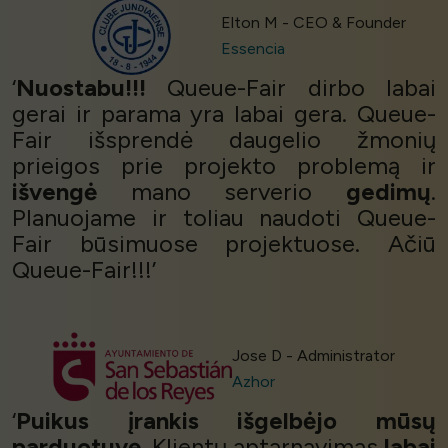
Elton M - CEO & Founder
Essencia
‘
Nuostabu!!!
Queue-Fair dirbo labai
gerai ir parama yra labai gera. Queue-
Fair išsprendė daugelio žmonių
prieigos prie projekto problemą ir
išvengė
mano serverio
gedimų
.
Planuojame ir toliau naudoti Queue-
Fair būsimuose projektuose. Ačiū
Queue-Fair!!!’
Jose D - Administrator
Azhor
‘
Puikus įrankis išgelbėjo mūsų
parduotuvę.
Klientų aptarnavimas
labai