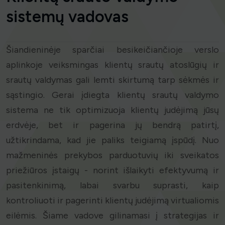
sistemų vadovas
Šiandieninėje sparčiai besikeičiančioje verslo
aplinkoje veiksmingas klientų srautų atoslūgių ir
srautų valdymas gali lemti skirtumą tarp sėkmės ir
sąstingio. Gerai įdiegta klientų srautų valdymo
sistema ne tik optimizuoja klientų judėjimą jūsų
erdvėje, bet ir pagerina jų bendrą patirtį,
užtikrindama, kad jie paliks teigiamą įspūdį. Nuo
mažmeninės prekybos parduotuvių iki sveikatos
priežiūros įstaigų - norint išlaikyti efektyvumą ir
pasitenkinimą, labai svarbu suprasti, kaip
kontroliuoti ir pagerinti klientų judėjimą virtualiomis
eilėmis. Šiame vadove gilinamasi į strategijas ir