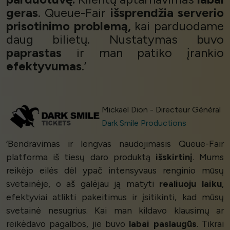
geras
. Queue-Fair
išsprendžia serverio
prisotinimo problemą,
kai parduodame
daug bilietų. Nustatymas buvo
paprastas
ir man patiko įrankio
efektyvumas
.’
Mickaël Dion - Directeur Général
Dark Smile Productions
‘Bendravimas ir lengvas naudojimasis Queue-Fair
platforma iš tiesų daro produktą
išskirtinį
. Mums
reikėjo eilės dėl ypač intensyvaus renginio mūsų
svetainėje, o aš galėjau ją matyti
realiuoju laiku
,
efektyviai atlikti pakeitimus ir įsitikinti, kad mūsų
svetainė nesugrius. Kai man kildavo klausimų ar
reikėdavo pagalbos, jie buvo
labai paslaugūs
. Tikrai