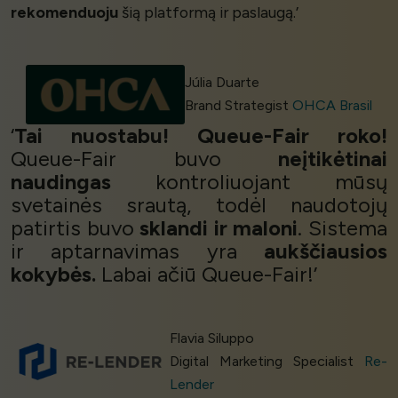
rekomenduoju
šią platformą ir paslaugą.’
Júlia Duarte
Brand Strategist
OHCA Brasil
‘
Tai nuostabu! Queue-Fair roko!
Queue-Fair buvo
neįtikėtinai
naudingas
kontroliuojant mūsų
svetainės srautą, todėl naudotojų
patirtis buvo
sklandi ir maloni
. Sistema
ir aptarnavimas yra
aukščiausios
kokybės.
Labai ačiū Queue-Fair!’
Flavia Siluppo
Digital Marketing Specialist
Re-
Lender