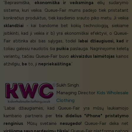
‘Beprasmiška,
ekonomiška ir veiksminga
eilių sudarymo
sistema, kuri veikia. Queue-Fair mums padėjo tiek pristatant
konkrečius produktus, tiek kasdienio srauto piko metu. Ji veikia
sklandžiai
- kai bandome bet kokią technologiją, siekiame
įsitikinti, kad ji veikia ir b) yra ekonomiškai efektyvi, o Queue-
Fair atitinka abi šias sąlygas, todėl
labai džiaugiuosi, kad
ir
toliau galėsiu naudotis šia
puikia
paslauga. Nagrinėjome keletą
variantų, tačiau Queue-Fair buvo
akivaizdus laimėtojas
kainos
atžvilgiu,
be
to, ji
nepriekaištinga
.’
Sukh Singh
Managing Director
Kids Wholesale
Clothing
‘Labai džiaugiamės, kad Queue-Fair yra mūsų laukiamojo
kambario partneris per
tris didelius "iPhone" pristatymo
renginius
. Mūsų svetainė
nesugedo!
Queue-Fair dėka net
viršijome savo pardavimų tikslą
! Queue-Fair platforma patogi