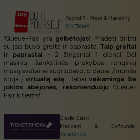
Rachel R - Press & Marketing
DIY Ticket
‘Queue-Fair yra
gelbėtojas!
Pradėti dirbti
su jais buvo greita ir paprasta.
Taip greitai
ir paprastai
- 2 žingsniai 1 diena! Dėl
masinių išankstinės prekybos renginių
mūsų svetainė sugriūdavo, o dabar žmonės
stoja į
virtualią eilę
- labai
veiksminga
.
Be
jokios abejonės,
rekomenduoju
Queue-
Fair kitiems!’
Gisella Galati
President & Cofounder
TicketShow