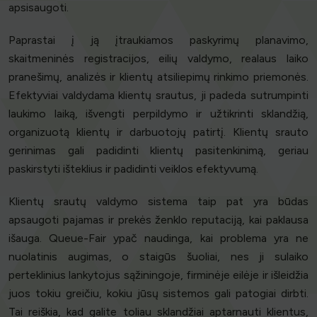
apsisaugoti.
Paprastai į ją įtraukiamos paskyrimų planavimo,
skaitmeninės registracijos, eilių valdymo, realaus laiko
pranešimų, analizės ir klientų atsiliepimų rinkimo priemonės.
Efektyviai valdydama klientų srautus, ji padeda sutrumpinti
laukimo laiką, išvengti perpildymo ir užtikrinti sklandžią,
organizuotą klientų ir darbuotojų patirtį. Klientų srauto
gerinimas gali padidinti klientų pasitenkinimą, geriau
paskirstyti išteklius ir padidinti veiklos efektyvumą.
Klientų srautų valdymo sistema taip pat yra būdas
apsaugoti pajamas ir prekės ženklo reputaciją, kai paklausa
išauga. Queue-Fair ypač naudinga, kai problema yra ne
nuolatinis augimas, o staigūs šuoliai, nes ji sulaiko
perteklinius lankytojus sąžiningoje, firminėje eilėje ir išleidžia
juos tokiu greičiu, kokiu jūsų sistemos gali patogiai dirbti.
Tai reiškia, kad galite toliau sklandžiai aptarnauti klientus,