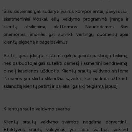
Šias sistemas gali sudaryti įvairūs komponentai, pavyzdžiui,
skaitmeniniai kioskai, eilių valdymo programinė įranga ir
klientų atsiliepimų platformos. Naudodamos šias
priemones, įmonės gali surinkti vertingų duomenų apie
klientų elgseną ir pageidavimus.
Be to, gerai įdiegta sistema gali pagerinti paslaugų teikimą,
nes darbuotojai gali sutelkti dėmesį į asmeninį bendravimą,
o ne į kasdienes užduotis. Klientų srautų valdymo sistema
iš esmės yra skirta sklandžiai sąveikai, kuri padeda užtikrinti
sklandžią klientų patirtį ir palieka ilgalaikį teigiamą įspūdį.
Klientų srauto valdymo svarba
Klientų srautų valdymo svarbos negalima pervertinti.
Efektyvus srautų valdymas yra labai svarbus siekiant