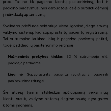
proc. Tai ne tik pagerino klientų pasitenkinimą, bet ir
padidino pardavimus, nes darbuotojai galėjo sutelkti dėmesį
į individualų aptarnavimą.
Sveikatos priežiūros sektoriuje viena ligoninė įdiegė srautų
valdymo sistemą, kad supaprastintų pacientų registravimą.
Tai sutrumpino laukimo laiką ir pagerino pacientų patirtį,
todėl padidėjo jų pasitenkinimo reitingai.
Mažmeninės prekybos tinklas
: 30 % sutrumpėjo eilė,
padidėjo pardavimai
Ligoninė
: Supaprastinta pacientų registracija, pagerinti
pasitenkinimo reitingai
Šie atvejų tyrimai atskleidžia apčiuopiamą veiksmingų
klientų srautų valdymo sistemų diegimo naudą ir yra gairės
kitoms įmonėms.