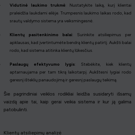
Vidutinė laukimo trukmė
: Nustatykite laiką, kurį klientai
praleidžia laukdami eilėje. Trumpesnis laukimo laikas rodo, kad
srautų valdymo sistema yra veiksmingesnė.
Klientų pasitenkinimo balai
: Surinkite atsiliepimus per
apklausas, kad įvertintumėte bendrą klientų patirtį. Aukšti balai
rodo, kad sistema atitinka klientų lūkesčius.
Paslaugų efektyvumo lygis
: Stebėkite, kiek klientų
aptarnaujama per tam tikrą laikotarpį. Aukštesni lygiai rodo
geresnį išteklių panaudojimą ir geresnį paslaugų teikimą.
Šie pagrindiniai veiklos rodikliai leidžia susidaryti išsamų
vaizdą apie tai, kaip gerai veikia sistema ir kur ją galima
patobulinti.
Klientų atsiliepimų analizė