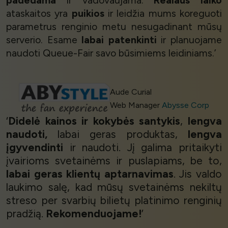
ataskaitos yra
puikios
ir leidžia mums koreguoti
parametrus renginio metu nesugadinant mūsų
serverio. Esame
labai patenkinti
ir planuojame
naudoti Queue-Fair savo būsimiems leidiniams.’
Aude Curial
Web Manager
Abysse Corp
‘
Didelė kainos ir kokybės santykis
,
lengva
naudoti,
labai geras produktas,
lengva
įgyvendinti
ir naudoti. Jį galima pritaikyti
įvairioms svetainėms ir puslapiams, be to,
labai geras klientų aptarnavimas
. Jis valdo
laukimo salę, kad mūsų svetainėms nekiltų
streso per svarbių bilietų platinimo renginių
pradžią.
Rekomenduojame!
’