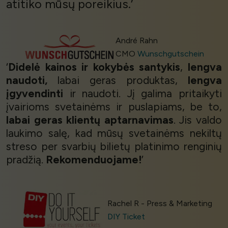
atitiko mūsų poreikius.’
André Rahn
CMO
Wunschgutschein
‘
Didelė kainos ir kokybės santykis
,
lengva
naudoti,
labai geras produktas,
lengva
įgyvendinti
ir naudoti. Jį galima pritaikyti
įvairioms svetainėms ir puslapiams, be to,
labai geras klientų aptarnavimas
. Jis valdo
laukimo salę, kad mūsų svetainėms nekiltų
streso per svarbių bilietų platinimo renginių
pradžią.
Rekomenduojame!
’
Rachel R - Press & Marketing
DIY Ticket