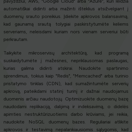
pavyzdžiui, AWS, "Google Cloud" arba "Azure", kuri leidžia
automatiškai didinti arba mažinti išteklius atsižvelgiant į
duomenų srauto poreikius. Įdiekite apkrovos balansavimą,
kad gaunamą srautą tolygiai paskirstytumėte keliems
serveriams, neleisdami kuriam nors vienam serveriui būti
perkrautam.
Taikykite mikroservisų architektūrą, kad programą
suskaidytumėte į mažesnes, nepriklausomas paslaugas,
kurias galima didinti atskirai. Naudokite spartinimo
sprendimus, tokius kaip "Redis", "Memcached" arba turinio
pristatymo tinklas (CDN), kad sumažintumėte serverių
apkrovą, pateikdami statinį turinį ir dažnai naudojamus
duomenis arčiau naudotojų. Optimizuokite duomenų bazę
naudodami replikaciją, dalijimą ir indeksavimą, o didelės
apimties nestruktūrizuotiems darbo krūviams, jei reikia,
naudokite NoSQL duomenų bazes. Reguliariai atlikite
apkrovos ir testavimą nepalankiausiomis sąlygomis, kad