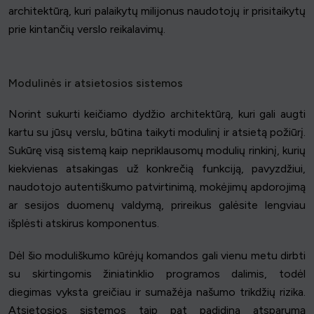
architektūrą, kuri palaikytų milijonus naudotojų ir prisitaikytų
prie kintančių verslo reikalavimų.
Modulinės ir atsietosios sistemos
Norint sukurti keičiamo dydžio architektūrą, kuri gali augti
kartu su jūsų verslu, būtina taikyti modulinį ir atsietą požiūrį.
Sukūrę visą sistemą kaip nepriklausomų modulių rinkinį, kurių
kiekvienas atsakingas už konkrečią funkciją, pavyzdžiui,
naudotojo autentiškumo patvirtinimą, mokėjimų apdorojimą
ar sesijos duomenų valdymą, prireikus galėsite lengviau
išplėsti atskirus komponentus.
Dėl šio moduliškumo kūrėjų komandos gali vienu metu dirbti
su skirtingomis žiniatinklio programos dalimis, todėl
diegimas vyksta greičiau ir sumažėja našumo trikdžių rizika.
Atsietosios sistemos taip pat padidina atsparumą