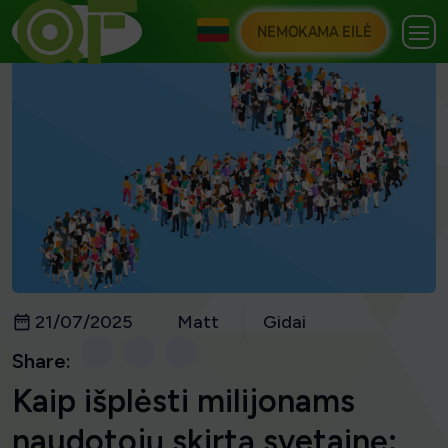
NEMOKAMA EILĖ
21/07/2025
Matt
Gidai
Share:
Kaip išplėsti milijonams
naudotojų skirtą svetainę: