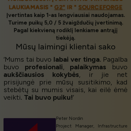
LAUKIAMASIS "
G2"
IR "
SOURCEFORGE
Įvertintas kaip 1-as lengviausiai naudojamas.
Turime puikų 5,0 / 5 žvaigždučių įvertinimą.
Pagal kiekvieną rodiklį lenkiame antrąjį
tiekėją.
Mūsų
laimingi klientai
sako
‘Mums tai buvo
labai ver
tinga
. Pagalba
buvo
profesionali
,
palaikymas
buvo
aukščiausios kokybės
, ir jie net
prisijungė prie mūsų susitikimo, kad
stebėtų su mumis visais, kai eilė ėmė
veikti.
Tai buvo puiku!
’
Peter Nordin
Project Manager, Infrastructure