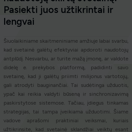
Pasiekti juos užtikrintai ir
lengvai
Šiuolaikiniame skaitmeniniame amžiuje labai svarbu,
kad svetainė galėtų efektyviai apdoroti naudotojų
antplūdį. Nesvarbu, ar turite mažą įmonę, ar valdote
didelę e. prekybos platformą, padidinti savo
svetainę, kad ji galėtų priimti milijonus vartotojų,
gali atrodyti bauginančiai. Tai sudėtinga užduotis,
ypač kai reikia valdyti būseną ir sinchronizavimą
paskirstytose sistemose. Tačiau, įdiegus tinkamas
strategijas, tai tampa įveikiama užduotimi. Šiame
vadove aprašomi praktiniai veiksmai, kuriais
užtikrinsite, kad svetainė sklandžiai veiktų esant