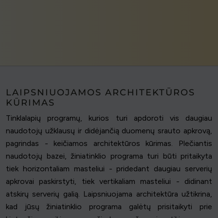
LAIPSNIUOJAMOS ARCHITEKTŪROS
KŪRIMAS
Tinklalapių programų, kurios turi apdoroti vis daugiau
naudotojų užklausų ir didėjančią duomenų srauto apkrovą,
pagrindas - keičiamos architektūros kūrimas. Plečiantis
naudotojų bazei, žiniatinklio programa turi būti pritaikyta
tiek horizontaliam masteliui - pridedant daugiau serverių
apkrovai paskirstyti, tiek vertikaliam masteliui - didinant
atskirų serverių galią. Laipsniuojama architektūra užtikrina,
kad jūsų žiniatinklio programa galėtų prisitaikyti prie