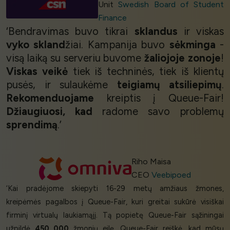
Unit
Swedish Board of Student
Finance
‘Bendravimas buvo tikrai
sklandus
ir viskas
vyko skland
žiai. Kampanija buvo
sėkminga
-
visą laiką su serveriu buvome
žaliojoje zonoje
!
Viskas veikė
tiek iš techninės, tiek iš klientų
pusės, ir sulaukėme
teigiamų atsiliepimų
.
Rekomenduojame
kreiptis į Queue-Fair!
Džiaugiuosi, kad
radome savo problemų
sprendimą
.’
Riho Maisa
CEO
Veebipoed
‘Kai pradėjome skiepyti 16-29 metų amžiaus žmones,
kreipėmės pagalbos į Queue-Fair, kuri greitai sukūrė visiškai
firminį virtualų laukiamąjį. Tą popietę Queue-Fair sąžiningai
užpildė
450 000
žmonių eilę. Queue-Fair reiškė, kad mūsų