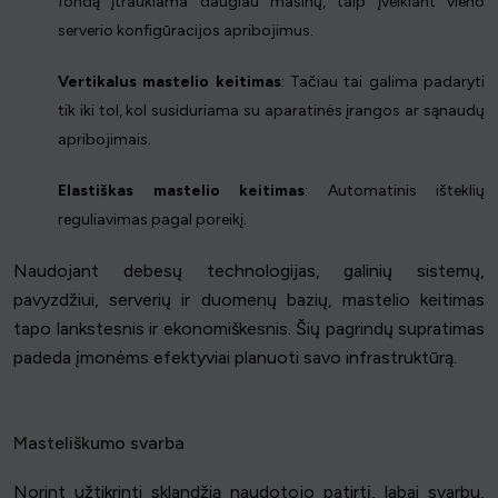
fondą įtraukiama daugiau mašinų, taip įveikiant vieno
serverio konfigūracijos apribojimus.
Vertikalus mastelio keitimas
: Tačiau tai galima padaryti
tik iki tol, kol susiduriama su aparatinės įrangos ar sąnaudų
apribojimais.
Elastiškas mastelio keitimas
: Automatinis išteklių
reguliavimas pagal poreikį.
Naudojant debesų technologijas, galinių sistemų,
pavyzdžiui, serverių ir duomenų bazių, mastelio keitimas
tapo lankstesnis ir ekonomiškesnis. Šių pagrindų supratimas
padeda įmonėms efektyviai planuoti savo infrastruktūrą.
Masteliškumo svarba
Norint užtikrinti sklandžią naudotojo patirtį, labai svarbu,