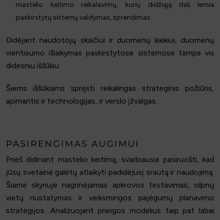
mastelio keitimo reikalavimų, kurių didžiąją dalį lemia
paskirstytų sistemų valdymas, sprendimas.
Didėjant naudotojų skaičiui ir duomenų kiekiui, duomenų
vientisumo išlaikymas paskirstytose sistemose tampa vis
didesniu iššūkiu.
Šiems iššūkiams spręsti reikalingas strateginis požiūris,
apimantis ir technologijas, ir verslo įžvalgas.
PASIRENGIMAS AUGIMUI
Prieš didinant mastelio keitimą, svarbiausia pasiruošti, kad
jūsų svetainė galėtų atlaikyti padidėjusį srautą ir naudojimą.
Šiame skyriuje nagrinėjamas apkrovos testavimas, silpnų
vietų nustatymas ir veiksmingos pajėgumų planavimo
strategijos. Analizuojant prieigos modelius taip pat labai