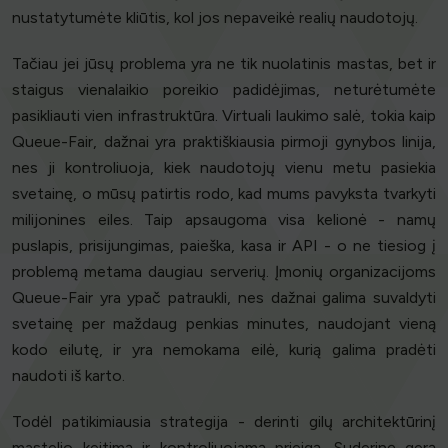
nustatytumėte kliūtis, kol jos nepaveikė realių naudotojų.
Tačiau jei jūsų problema yra ne tik nuolatinis mastas, bet ir
staigus vienalaikio poreikio padidėjimas, neturėtumėte
pasikliauti vien infrastruktūra. Virtuali laukimo salė, tokia kaip
Queue-Fair, dažnai yra praktiškiausia pirmoji gynybos linija,
nes ji kontroliuoja, kiek naudotojų vienu metu pasiekia
svetainę, o mūsų patirtis rodo, kad mums pavyksta tvarkyti
milijonines eiles. Taip apsaugoma visa kelionė - namų
puslapis, prisijungimas, paieška, kasa ir API - o ne tiesiog į
problemą metama daugiau serverių. Įmonių organizacijoms
Queue-Fair yra ypač patraukli, nes dažnai galima suvaldyti
svetainę per maždaug penkias minutes, naudojant vieną
kodo eilutę, ir yra nemokama eilė, kurią galima pradėti
naudoti iš karto.
Todėl patikimiausia strategija - derinti gilų architektūrinį
mastelio keitimą ir kontroliuojamą prieigą. Suderinę gerą