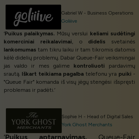
Gabriel W - Business Operations
Goliiive
‘
Puikus palaikymas.
Mūsų verslui
keliami sudėtingi
komerciniai reikalavimai
, o
didelis
svetainės
lankomumas
tam tikru laiku ir tam tikromis datomis
kėlė didelių problemų. Dabar Queue-Fair veiksmingai
jas valdo ir mes galime
kontroliuoti
pardavimų
srautą.
Iškart teikiama pagalba
telefonu yra
puiki
-
"Queue Fair" komanda iš visų jėgų stengėsi išspręsti
problemas ir padėti.’
Sophie H - Head of Digital Sales
York Ghost Merchants
‘
Puikus aptarnavimas.
Queue-Fair