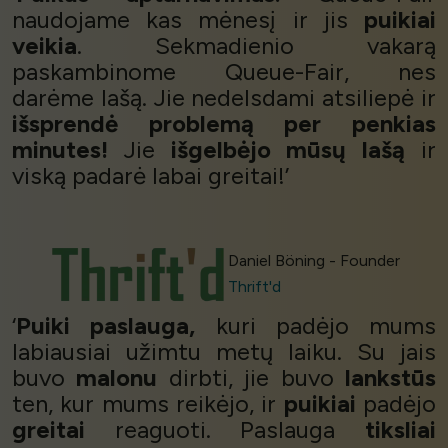
naudojame kas mėnesį ir jis
puikiai
veikia
. Sekmadienio vakarą
paskambinome Queue-Fair, nes
darėme lašą. Jie nedelsdami atsiliepė ir
išsprendė problemą per penkias
minutes!
Jie
išgelbėjo mūsų lašą
ir
viską padarė labai greitai!’
Daniel Böning - Founder
Thrift'd
‘
Puiki paslauga,
kuri padėjo mums
labiausiai užimtu metų laiku. Su jais
buvo
malonu
dirbti, jie buvo
lankstūs
ten, kur mums reikėjo, ir
puikiai
padėjo
greitai
reaguoti. Paslauga
tiksliai