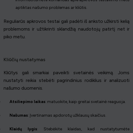
aptiktas našumo problemas ar kliūtis.
Reguliarūs apkrovos testai gali padėti iš anksto užkirsti kelią
problemoms ir užtikrinti sklandžią naudotojų patirtį net ir
piko metu.
Kliūčių nustatymas
Kliūtys gali smarkiai paveikti svetainės veikimą. Joms
nustatyti reikia stebėti pagrindinius rodiklius ir analizuoti
našumo duomenis.
Atsiliepimo laikas
: matuokite, kaip greitai svetainė reaguoja.
Našumas
: Įvertinamas apdorotų užklausų skaičius.
Klaidų lygis
: Stebėkite klaidas, kad nustatytumėte