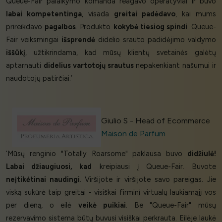
Queue-Fair palaikymo komanda reagavo operatyviai ir buvo
labai kompetentinga
, visada
greitai padėdavo
, kai mums
prireikdavo
pagalbos
. Produkto
kokybė tiesiog spindi
. Queue-
Fair veiksmingai
išsprendė
didelio srauto padidėjimo valdymo
iššūkį
, užtikrindama, kad mūsų klientų svetainės galėtų
aptarnauti
didelius vartotojų srautus
nepakenkiant našumui ir
naudotojų patirčiai.’
Giulio S - Head of Ecommerce
Maison de Parfum
‘Mūsų renginio "Totally Roarsome" paklausa buvo
didžiulė!
Labai džiaugiuosi, kad
kreipiausi į Queue-Fair. Buvote
neįtikėtinai naudingi
. Viršijote ir viršijote savo pareigas. Jie
viską sukūrė taip greitai - visiškai firminį virtualų laukiamąjį vos
per dieną, o eilė
veikė puikiai
. Be "Queue-Fair" mūsų
rezervavimo sistema būtų buvusi visiškai perkrauta. Eilėje laukė