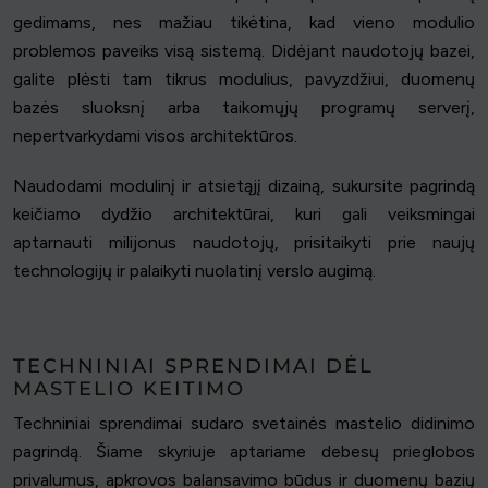
gedimams, nes mažiau tikėtina, kad vieno modulio
problemos paveiks visą sistemą. Didėjant naudotojų bazei,
galite plėsti tam tikrus modulius, pavyzdžiui, duomenų
bazės sluoksnį arba taikomųjų programų serverį,
nepertvarkydami visos architektūros.
Naudodami modulinį ir atsietąjį dizainą, sukursite pagrindą
keičiamo dydžio architektūrai, kuri gali veiksmingai
aptarnauti milijonus naudotojų, prisitaikyti prie naujų
technologijų ir palaikyti nuolatinį verslo augimą.
TECHNINIAI SPRENDIMAI DĖL
MASTELIO KEITIMO
Techniniai sprendimai sudaro svetainės mastelio didinimo
pagrindą. Šiame skyriuje aptariame debesų prieglobos
privalumus, apkrovos balansavimo būdus ir duomenų bazių