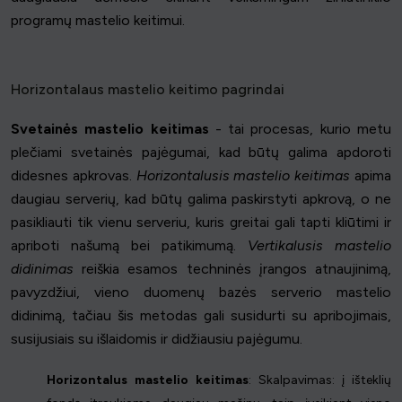
programų mastelio keitimui.
Horizontalaus mastelio keitimo pagrindai
Svetainės mastelio keitimas
- tai procesas, kurio metu
plečiami svetainės pajėgumai, kad būtų galima apdoroti
didesnes apkrovas.
Horizontalusis mastelio keitimas
apima
daugiau serverių, kad būtų galima paskirstyti apkrovą, o ne
pasikliauti tik vienu serveriu, kuris greitai gali tapti kliūtimi ir
apriboti našumą bei patikimumą.
Vertikalusis mastelio
didinimas
reiškia esamos techninės įrangos atnaujinimą,
pavyzdžiui, vieno duomenų bazės serverio mastelio
didinimą, tačiau šis metodas gali susidurti su apribojimais,
susijusiais su išlaidomis ir didžiausiu pajėgumu.
Horizontalus mastelio keitimas
: Skalpavimas: į išteklių