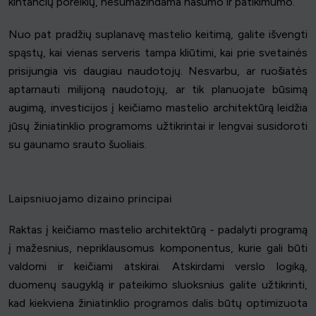
kintančių poreikių, nesumažindama našumo ir patikimumo.
Nuo pat pradžių suplanavę mastelio keitimą, galite išvengti
spąstų, kai vienas serveris tampa kliūtimi, kai prie svetainės
prisijungia vis daugiau naudotojų. Nesvarbu, ar ruošiatės
aptarnauti milijoną naudotojų, ar tik planuojate būsimą
augimą, investicijos į keičiamo mastelio architektūrą leidžia
jūsų žiniatinklio programoms užtikrintai ir lengvai susidoroti
su gaunamo srauto šuoliais.
Laipsniuojamo dizaino principai
Raktas į keičiamo mastelio architektūrą - padalyti programą
į mažesnius, nepriklausomus komponentus, kurie gali būti
valdomi ir keičiami atskirai. Atskirdami verslo logiką,
duomenų saugyklą ir pateikimo sluoksnius galite užtikrinti,
kad kiekviena žiniatinklio programos dalis būtų optimizuota