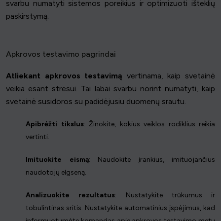
svarbu numatyti sistemos poreikius ir optimizuoti išteklių
paskirstymą.
Apkrovos testavimo pagrindai
Atliekant apkrovos testavimą
vertinama, kaip svetainė
veikia esant stresui. Tai labai svarbu norint numatyti, kaip
svetainė susidoros su padidėjusiu duomenų srautu.
Apibrėžti tikslus
: Žinokite, kokius veiklos rodiklius reikia
vertinti.
Imituokite eismą
: Naudokite įrankius, imituojančius
naudotojų elgseną.
Analizuokite rezultatus
: Nustatykite trūkumus ir
tobulintinas sritis. Nustatykite automatinius įspėjimus, kad
informuotumėte komandas apie apkrovos testavimo metu