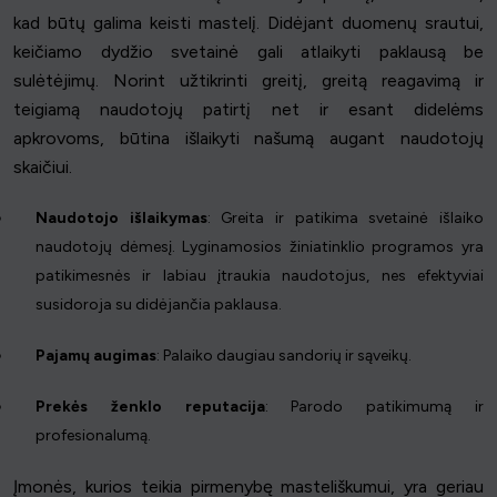
kad būtų galima keisti mastelį. Didėjant duomenų srautui,
keičiamo dydžio svetainė gali atlaikyti paklausą be
sulėtėjimų. Norint užtikrinti greitį, greitą reagavimą ir
teigiamą naudotojų patirtį net ir esant didelėms
apkrovoms, būtina išlaikyti našumą augant naudotojų
skaičiui.
Naudotojo išlaikymas
: Greita ir patikima svetainė išlaiko
naudotojų dėmesį. Lyginamosios žiniatinklio programos yra
patikimesnės ir labiau įtraukia naudotojus, nes efektyviai
susidoroja su didėjančia paklausa.
Pajamų augimas
: Palaiko daugiau sandorių ir sąveikų.
Prekės ženklo reputacija
: Parodo patikimumą ir
profesionalumą.
Įmonės, kurios teikia pirmenybę masteliškumui, yra geriau