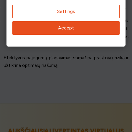
Išteklių valdymas
: Skirkite išteklius remdamiesi prognozėmis.
Settings
mastelio keitimo planai
: Sukurkite planus tiek augimui, tiek
Accept
paklausos mažinimui. Apsvarstykite galimybę dislokuoti
išteklius keliuose regionuose, kad, plečiantis naudotojų bazei,
būtų išlaikytas našumas ir patikimumas.
Efektyvus pajėgumų planavimas sumažina prastovų riziką ir
užtikrina optimalų našumą.
AUKŠČIAUSIAI ĮVERTINTAS VIRTUALUS