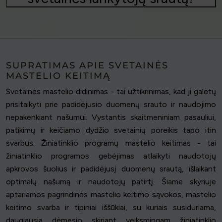
SUPRATIMAS APIE SVETAINĖS
MASTELIO KEITIMĄ
Svetainės mastelio didinimas - tai užtikrinimas, kad ji galėtų
prisitaikyti prie padidėjusio duomenų srauto ir naudojimo
nepakenkiant našumui. Vystantis skaitmeniniam pasauliui,
patikimų ir keičiamo dydžio svetainių poreikis tapo itin
svarbus. Žiniatinklio programų mastelio keitimas - tai
žiniatinklio programos gebėjimas atlaikyti naudotojų
apkrovos šuolius ir padidėjusį duomenų srautą, išlaikant
optimalų našumą ir naudotojų patirtį. Šiame skyriuje
aptariamos pagrindinės mastelio keitimo sąvokos, mastelio
keitimo svarba ir tipiniai iššūkiai, su kuriais susiduriama,
daugiausia dėmesio skiriant veiksmingam žiniatinklio