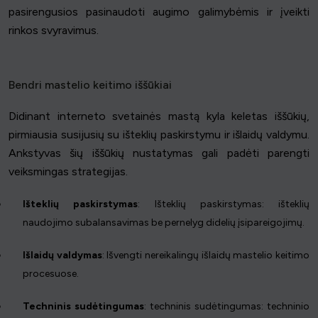
pasirengusios pasinaudoti augimo galimybėmis ir įveikti
rinkos svyravimus.
Bendri mastelio keitimo iššūkiai
Didinant interneto svetainės mastą kyla keletas iššūkių,
pirmiausia susijusių su išteklių paskirstymu ir išlaidų valdymu.
Ankstyvas šių iššūkių nustatymas gali padėti parengti
veiksmingas strategijas.
Išteklių paskirstymas
: Išteklių paskirstymas: išteklių
naudojimo subalansavimas be pernelyg didelių įsipareigojimų.
Išlaidų valdymas
: Išvengti nereikalingų išlaidų mastelio keitimo
procesuose.
Techninis sudėtingumas
: techninis sudėtingumas: techninio