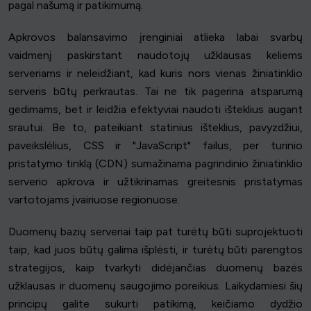
pagal našumą ir patikimumą.
Apkrovos balansavimo įrenginiai atlieka labai svarbų
vaidmenį paskirstant naudotojų užklausas keliems
serveriams ir neleidžiant, kad kuris nors vienas žiniatinklio
serveris būtų perkrautas. Tai ne tik pagerina atsparumą
gedimams, bet ir leidžia efektyviai naudoti išteklius augant
srautui. Be to, pateikiant statinius išteklius, pavyzdžiui,
paveikslėlius, CSS ir "JavaScript" failus, per turinio
pristatymo tinklą (CDN) sumažinama pagrindinio žiniatinklio
serverio apkrova ir užtikrinamas greitesnis pristatymas
vartotojams įvairiuose regionuose.
Duomenų bazių serveriai taip pat turėtų būti suprojektuoti
taip, kad juos būtų galima išplėsti, ir turėtų būti parengtos
strategijos, kaip tvarkyti didėjančias duomenų bazės
užklausas ir duomenų saugojimo poreikius. Laikydamiesi šių
principų galite sukurti patikimą, keičiamo dydžio