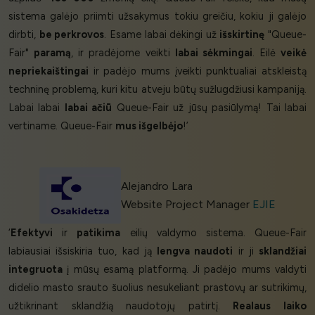
sistema galėjo priimti užsakymus tokiu greičiu, kokiu ji galėjo
dirbti,
be perkrovos
. Esame labai dėkingi už
išskirtinę
"Queue-
Fair"
paramą
, ir pradėjome veikti
labai sėkmingai
. Eilė
veikė
nepriekaištingai
ir padėjo mums įveikti punktualiai atskleistą
techninę problemą, kuri kitu atveju būtų sužlugdžiusi kampaniją.
Labai labai
labai ačiū
Queue-Fair už jūsų pasiūlymą! Tai labai
vertiname. Queue-Fair
mus išgelbėjo
!’
Alejandro Lara
Website Project Manager
EJIE
‘
Efektyvi
ir
patikima
eilių valdymo sistema. Queue-Fair
labiausiai išsiskiria tuo, kad ją
lengva naudoti
ir ji
sklandžiai
integruota
į mūsų esamą platformą. Ji padėjo mums valdyti
didelio masto srauto šuolius nesukeliant prastovų ar sutrikimų,
užtikrinant sklandžią naudotojų patirtį.
Realaus laiko