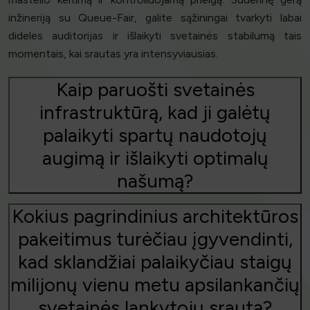
inžineriją su Queue-Fair, galite sąžiningai tvarkyti labai
dideles auditorijas ir išlaikyti svetainės stabilumą tais
momentais, kai srautas yra intensyviausias.
Kaip paruošti svetainės
infrastruktūrą, kad ji galėtų
palaikyti spartų naudotojų
augimą ir išlaikyti optimalų
našumą?
Kokius pagrindinius architektūros
pakeitimus turėčiau įgyvendinti,
kad sklandžiai palaikyčiau staigų
milijonų vienu metu apsilankančių
svetainės lankytojų srautą?