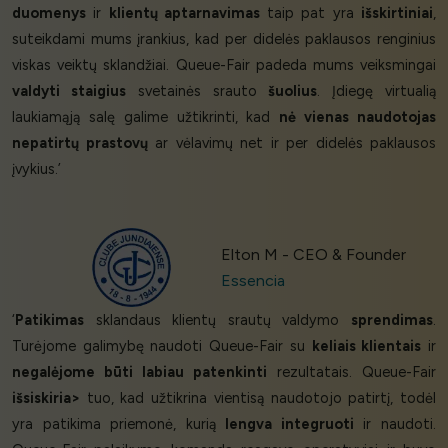
duomenys
ir
klientų aptarnavimas
taip pat yra
išskirtiniai
,
suteikdami mums įrankius, kad per didelės paklausos renginius
viskas veiktų sklandžiai. Queue-Fair padeda mums veiksmingai
valdyti staigius
svetainės srauto
šuolius
. Įdiegę virtualią
laukiamąją salę galime užtikrinti, kad
nė vienas naudotojas
nepatirtų prastovų
ar vėlavimų net ir per didelės paklausos
įvykius.’
Elton M - CEO & Founder
Essencia
‘
Patikimas
sklandaus klientų srautų valdymo
sprendimas
.
Turėjome galimybę naudoti Queue-Fair su
keliais klientais
ir
negalėjome būti labiau patenkinti
rezultatais. Queue-Fair
išsiskiria>
tuo, kad užtikrina vientisą naudotojo patirtį, todėl
yra patikima priemonė, kurią
lengva integruoti
ir naudoti.