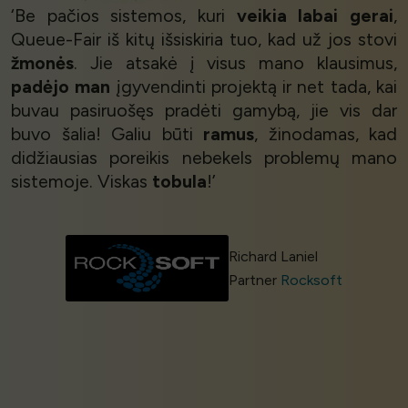
‘Be pačios sistemos, kuri
veikia labai gerai
,
Queue-Fair iš kitų išsiskiria tuo, kad už jos stovi
žmonės
. Jie atsakė į visus mano klausimus,
padėjo man
įgyvendinti projektą ir net tada, kai
buvau pasiruošęs pradėti gamybą, jie vis dar
buvo šalia! Galiu būti
ramus
, žinodamas, kad
didžiausias poreikis nebekels problemų mano
sistemoje. Viskas
tobula
!’
Richard Laniel
Partner
Rocksoft