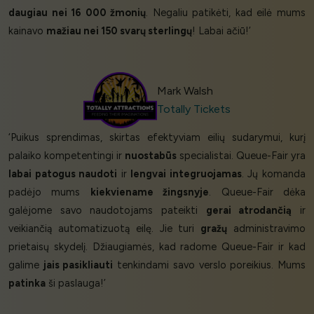
daugiau nei 16 000 žmonių
. Negaliu patikėti, kad eilė mums
kainavo
mažiau nei 150 svarų sterlingų
! Labai ačiū!’
Mark Walsh
Totally Tickets
‘Puikus sprendimas, skirtas efektyviam eilių sudarymui, kurį
palaiko kompetentingi ir
nuostabūs
specialistai. Queue-Fair yra
labai patogus naudoti
ir
lengvai integruojamas
. Jų komanda
padėjo mums
kiekviename žingsnyje
. Queue-Fair dėka
galėjome savo naudotojams pateikti
gerai atrodančią
ir
veikiančią automatizuotą eilę. Jie turi
gražų
administravimo
prietaisų skydelį. Džiaugiamės, kad radome Queue-Fair ir kad
galime
jais pasikliauti
tenkindami savo verslo poreikius. Mums
patinka
ši paslauga!’