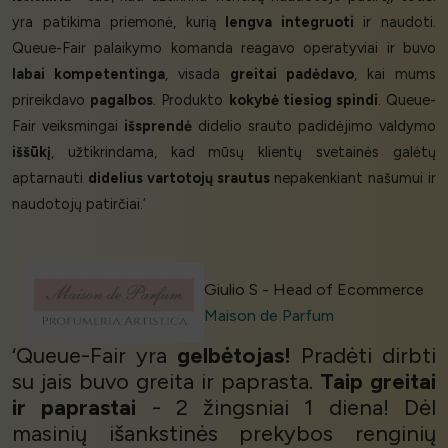
yra patikima priemonė, kurią
lengva integruoti
ir naudoti.
Queue-Fair palaikymo komanda reagavo operatyviai ir buvo
labai kompetentinga
, visada
greitai padėdavo
, kai mums
prireikdavo
pagalbos
. Produkto
kokybė tiesiog spindi
. Queue-
Fair veiksmingai
išsprendė
didelio srauto padidėjimo valdymo
iššūkį
, užtikrindama, kad mūsų klientų svetainės galėtų
aptarnauti
didelius vartotojų srautus
nepakenkiant našumui ir
naudotojų patirčiai.’
Giulio S - Head of Ecommerce
Maison de Parfum
‘Queue-Fair yra
gelbėtojas!
Pradėti dirbti
su jais buvo greita ir paprasta.
Taip greitai
ir paprastai
- 2 žingsniai 1 diena! Dėl
masinių išankstinės prekybos renginių