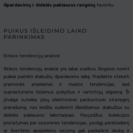
išpardavimų
ir
didelės paklausos renginių
favoritu.
PUIKUS IŠLEIDIMO LAIKO
PARINKIMAS
Rinkos tendencijų analizė
Rinkos tendencijų analizė yra labai svarbus žingsnis norint
puikiai parinkti drabužių išpardavimo laiką. Pradėkite stebėti
pramonės ataskaitas ir mados tendencijas, kad
suprastumėte būsimus pokyčius ir vartotojų elgseną. Ši
įžvalga suteikia jūsų elektroninei parduotuvei strateginį
pranašumą, nes leidžia suderinti išleidžiamus drabužius su
didelės paklausos laikotarpiais. Pavyzdžiui, kolekcijos
pristatymas per sezonines tendencijas, juodąjį penktadienį
ar šventinio apsipirkimo sezoną gali paskatinti skubą ir