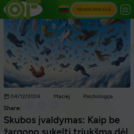
NEMOKAMA EILĖ
04/12/2024
Maciej
Psichologija
Share:
Skubos įvaldymas: Kaip be
žargono sukelti triukšmą dėl