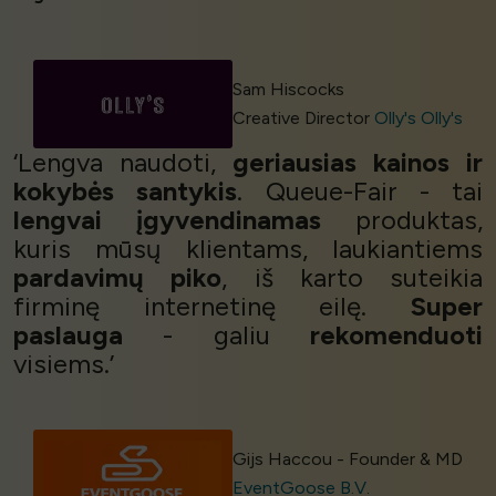
Sam Hiscocks
Creative Director
Olly's Olly's
‘Lengva naudoti,
geriausias kainos ir
kokybės santykis
. Queue-Fair - tai
lengvai įgyvendinamas
produktas,
kuris mūsų klientams, laukiantiems
pardavimų piko
, iš karto suteikia
firminę internetinę eilę.
Super
paslauga
- galiu
rekomenduoti
visiems.’
Gijs Haccou - Founder & MD
EventGoose B.V.