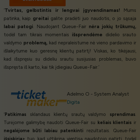
‘
Tvirtas, gelbstintis ir lengvai įgyvendinamas!
Mums
patinka, kaip
greitai
galite pradėti juo naudotis, o jo sąsaja
labai patogi
. Naudojant Queue-Fair
nėra jokių trūkumų,
todėl tam tikrais momentais
išsprendėme
didelio srauto
valdymo
problemą,
kad nepraleistume nė vieno pardavimo ir
išlaikytume kuo geresnę klientų patirtį! Viskas, ko tikėjausi,
kad išspręsiu su dideliu srautu susijusias problemas, buvo
išspręsta iš karto, kai tik įdiegiau Queue-Fair.’
Adelmo O - System Analyst
Digita
‘
Patikimas
sklandaus klientų srautų valdymo
sprendimas
.
Turėjome galimybę naudoti Queue-Fair su
keliais klientais
ir
negalėjome būti labiau patenkinti
rezultatais. Queue-Fair
išsiskiria>
tuo, kad užtikrina vientisą naudotojo patirtį, todėl