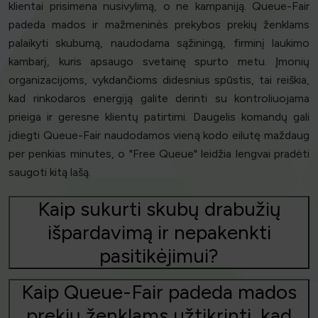
klientai prisimena nusivylimą, o ne kampaniją. Queue-Fair
padeda mados ir mažmeninės prekybos prekių ženklams
palaikyti skubumą, naudodama sąžiningą, firminį laukimo
kambarį, kuris apsaugo svetainę spurto metu. Įmonių
organizacijoms, vykdančioms didesnius spūstis, tai reiškia,
kad rinkodaros energiją galite derinti su kontroliuojama
prieiga ir geresne klientų patirtimi. Daugelis komandų gali
įdiegti Queue-Fair naudodamos vieną kodo eilutę maždaug
per penkias minutes, o "Free Queue" leidžia lengvai pradėti
saugoti kitą lašą.
Kaip sukurti skubų drabužių
išpardavimą ir nepakenkti
pasitikėjimui?
Kaip Queue-Fair padeda mados
prekių ženklams užtikrinti, kad