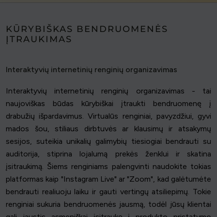
KŪRYBIŠKAS BENDRUOMENĖS
ĮTRAUKIMAS
Interaktyvių internetinių renginių organizavimas
Interaktyvių internetinių renginių organizavimas - tai
naujoviškas būdas kūrybiškai įtraukti bendruomenę į
drabužių išpardavimus. Virtualūs renginiai, pavyzdžiui, gyvi
mados šou, stiliaus dirbtuvės ar klausimų ir atsakymų
sesijos, suteikia unikalių galimybių tiesiogiai bendrauti su
auditorija, stiprina lojalumą prekės ženklui ir skatina
įsitraukimą. Šiems renginiams palengvinti naudokite tokias
platformas kaip "Instagram Live" ar "Zoom", kad galėtumėte
bendrauti realiuoju laiku ir gauti vertingų atsiliepimų. Tokie
renginiai sukuria bendruomenės jausmą, todėl jūsų klientai
gali jaustis asmeniškai įsitraukę į produkto pristatymo