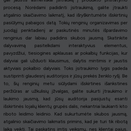
procesą. Norėdami padidinti įsitraukimą, galite įtraukti
atgalinio skaičiavimo laikmatį, kad išryškintumėte išskirtinių
pasiūlymų pabaigos datą. Tokių renginių organizavimas per
juodąjį penktadienį ar paskutinės minutės išpardavimo
renginius dar labiau padidins skubos jausmą. Skatinkite
dalyvavimą pasitelkdami interaktyvius elementus,
pavyzdžiui, tiesiogines apklausas ar pokalbių funkcijas, kur
dalyviai gali užduoti klausimus, dalytis mintimis ir jaustis
aktyviais pokalbio dalyviais. Toks įsitraukimo lygis padeda
sustiprinti glaudesnį auditorijos ir jūsų prekės ženklo ryšį. Be
to, šių renginių metu siūlydami išskirtines išankstines
peržiūras ar užkulisių įžvalgas, galite sukurti įtraukimo ir
laukimo jausmą, kad jūsų auditorija pasijustų esanti
išskirtinės lojalių klientų grupės dalis, nekantriai laukianti kito
riboto leidimo leidinio. Kad sukurtumėte skubos jausmą,
atgalinio skaičiavimo laikmatis primins, kad jie turi tik ribotą
laiką veikti. Tai paskatins imtis veiksmų, nes klientai pajus,