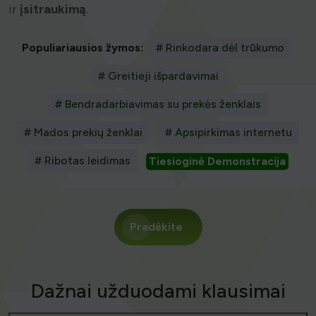
ir
įsitraukimą
.
Populiariausios žymos:
# Rinkodara dėl trūkumo
# Greitieji išpardavimai
# Bendradarbiavimas su prekės ženklais
# Mados prekių ženklai
# Apsipirkimas internetu
# Ribotas leidimas
Tiesioginė Demonstracija
Pradėkite
Dažnai užduodami klausimai