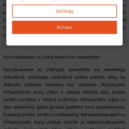
riboto kiekio renginį, kuriame taikoma stygiaus strategija,
Settings
padidinsite konversijų rodiklius, paskatinsite pakartotinius
pirkimus ir padidinsite pardavimus. Ši veiksminga strategija
Accept
ne tik padidina trumpalaikius rezultatus, bet ir kuria ilgalaikius
santykius su klientais bei didina lojalumą prekės ženklui.
Koordinavimas su įtaką darančiais asmenimis
Koordinavimas su įtakingais asmenimis yra veiksminga
rinkodaros strategija, padedanti puikiai parinkti laiką, kai
drabužių trūkumo rinkodara bus vykdoma. Nustatykite
influencerius, kurių stilius ir sekėjai atitinka jūsų prekės
ženklo vertybes ir tikslinę auditoriją. Užmegzdami ryšius su
šiais asmenimis galite gerokai padidinti savo pasiekiamumą,
lojalumą prekės ženklui ir patikimumą. Bendradarbiaudami su
influenceriais, kurių sekėjai pasitiki jų rekomendacijomis,