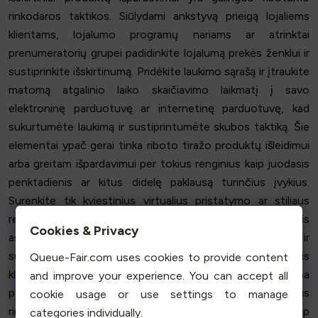
rinkodaros taktikos. Siūlydami ankstyvą prieigą lojaliems
klientams, lojalumo programų nariams ar atrinktai
prenumeratorių grupei padidinkite lojalumą prekės ženklui ir
sustiprinkite išskirtinumą. Pridėkite laukimo sąrašą ir įtraukite
matomą atgalinio laiko skaičiavimo laikmatį į savo
elektroninę parduotuvę ar internetinę parduotuvę, kad
sukurtumėte laukimą ir sustiprintumėte skubos taktiką. Šie
elementai ypač gerai tinka riboto tiražo produktų išleidimui
arba greitam išpardavimui per tokius renginius kaip juodasis
penktadienis ar kitus didelę paklausą turinčius įvykius.
Surenkite tik kviestinius virtualius pristatymo ar stiliaus
renginius, galbūt bendradarbiaudami su įtakingais
Cookies & Privacy
asmenimis, kad sukurtumėte socialinį įrodymą ir
sukeltumėte klientų susidomėjimą. Dalijimasis tikrais
Queue-Fair.com uses cookies to provide content
klientais, kurie reaguoja gyvai, didina patikimumą ir stiprina
and improve your experience. You can accept all
pasitikėjimą, taip dar labiau sustiprindamas stygiaus
cookie usage or use settings to manage
rinkodaros poveikį. Drabužių išpardavimą pateikdami kaip
categories individually.