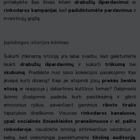
pritaikykite šias žinias kitam
drabužių išpardavimui
ar
rinkodaros kampanijai
, kad
padidintumėte pardavimus
ir
investicijų grąžą.
Įspūdingos istorijos kūrimas
Sukurti įtikinamą istoriją yra labai svarbu, kad galėtumėte
laukti
drabužių išpardavimų
ir sukurti
trūkumą
bei
skubumą
. Pradėkite nuo savo kolekcijos pasakojimo. Kas
įkvėpė kurti dizainą? Kaip jie atspindi jūsų
prekės ženklo
etosą
ar reaguoja į dabartines kultūros temas? Dalijimasis
šiomis įžvalgomis padeda kurti pasitikėjimą ir gilinti
emocinius ryšius, paverčiant gaminius
riboto tiražo
tapatybės išraiškomis. Visuose
rinkodaros kanaluose,
ypač
socialinės žiniasklaidos pranešimuose
ir
el. pašto
rinkodaroje
, naudokite istoriją atitinkančius vaizdinius ir
kalbą, kad veiksmingai pasiektumėte
tikslinę auditoriją
.