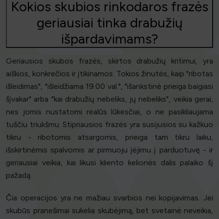
Kokios skubios rinkodaros frazės
geriausiai tinka drabužių
išpardavimams?
Geriausios skubos frazės, skirtos drabužių kritimui, yra
aiškios, konkrečios ir įtikinamos. Tokios žinutės, kaip "ribotas
išleidimas", "išleidžiama 19.00 val.", "išankstinė prieiga baigiasi
šįvakar" arba "kai drabužių nebeliks, jų nebeliks", veikia gerai,
nes jomis nustatomi realūs lūkesčiai, o ne pasikliaujama
tuščiu triukšmu. Stipriausios frazės yra susijusios su kažkuo
tikru - ribotomis atsargomis, prieiga tam tikru laiku,
išskirtinėmis spalvomis ar pirmuoju įėjimu į parduotuvę - ir
geriausiai veikia, kai likusi kliento kelionės dalis palaiko šį
pažadą.
Čia operacijos yra ne mažiau svarbios nei kopijavimas. Jei
skubūs pranešimai sukelia skubėjimą, bet svetainė neveikia,