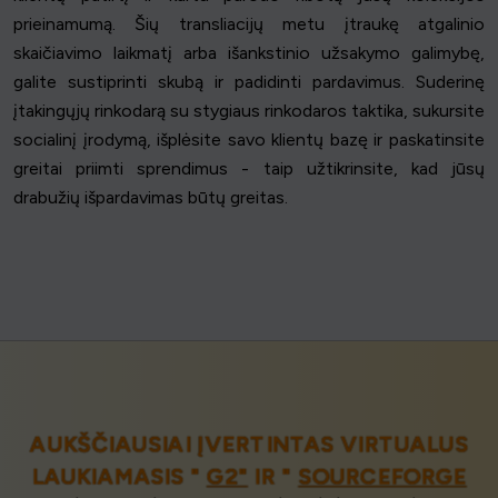
prieinamumą. Šių transliacijų metu įtraukę atgalinio
skaičiavimo laikmatį arba išankstinio užsakymo galimybę,
galite sustiprinti skubą ir padidinti pardavimus. Suderinę
įtakingųjų rinkodarą su stygiaus rinkodaros taktika, sukursite
socialinį įrodymą, išplėsite savo klientų bazę ir paskatinsite
greitai priimti sprendimus - taip užtikrinsite, kad jūsų
drabužių išpardavimas būtų greitas.
AUKŠČIAUSIAI ĮVERTINTAS VIRTUALUS
LAUKIAMASIS "
G2"
IR "
SOURCEFORGE