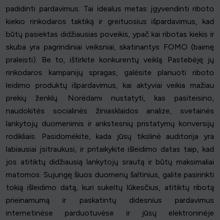
padidinti pardavimus. Tai idealus metas įgyvendinti riboto
kiekio rinkodaros taktiką ir greituosius išpardavimus, kad
būtų pasiektas didžiausias poveikis, ypač kai ribotas kiekis ir
skuba yra pagrindiniai veiksniai, skatinantys FOMO (baimę
praleisti). Be to, ištirkite konkurentų veiklą. Pastebėję jų
rinkodaros kampanijų spragas, galėsite planuoti riboto
leidimo produktų išpardavimus, kai aktyviai veikia mažiau
prekių ženklų. Norėdami nustatyti, kas pasiteisino,
naudokitės socialinės žiniasklaidos analize, svetainės
lankytojų duomenimis ir ankstesnių pristatymų konversijų
rodikliais. Pasidomėkite, kada jūsų tikslinė auditorija yra
labiausiai įsitraukusi, ir pritaikykite išleidimo datas taip, kad
jos atitiktų didžiausią lankytojų srautą ir būtų maksimaliai
matomos. Sujungę šiuos duomenų šaltinius, galite pasirinkti
tokią išleidimo datą, kuri sukeltų lūkesčius, atitiktų ribotą
prieinamumą ir paskatintų didesnius pardavimus
internetinėse parduotuvėse ir jūsų elektroninėje