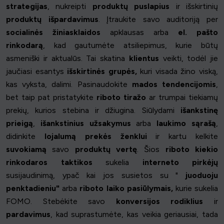
strategijas
, nukreipti
produktų puslapius
ir išskirtinių
produktų išpardavimus
. Įtraukite savo auditoriją per
socialinės žiniasklaidos
apklausas arba
el. pašto
rinkodarą
, kad gautumėte atsiliepimus, kurie būtų
asmeniški ir aktualūs. Tai skatina
klientus
veikti, todėl jie
jaučiasi esantys
išskirtinės grupės,
kuri visada žino viską,
kas vyksta, dalimi. Pasinaudokite
mados tendencijomis
,
bet taip pat pristatykite
riboto tiražo
ar trumpai tiekiamų
prekių, kurios stebina ir džiugina. Siūlydami
išankstinę
prieigą
,
išankstinius užsakymus
arba
laukimo sąrašą
,
didinkite
lojalumą prekės ženklui
ir kartu kelkite
suvokiamą
savo
produktų
vertę
. Šios
riboto kiekio
rinkodaros taktikos
sukelia
interneto pirkėjų
susijaudinimą, ypač kai jos susietos su "
juoduoju
penktadieniu"
arba
riboto laiko pasiūlymais,
kurie sukelia
FOMO. Stebėkite savo
konversijos rodiklius
ir
pardavimus
, kad suprastumėte, kas veikia geriausiai, tada