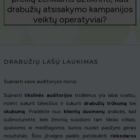
drabužių atsisakymo kampanijos
veiktų operatyviai?
DRABUŽIŲ LAŠŲ LAUKIMAS
Suprasti savo auditorijos norus
Suprasti
tikslinės auditorijos
troškimus yra labai svarbu,
norint sukurti lūkesčius ir sukurti
drabužių
trūkumą
bei
skubumą
. Pradėkite nuo
klientų duomenų
analizės, kad
sužinotumėte, kiek žmonių susidomi tam tikrais stiliais,
spalvomis ar medžiagomis, kurios nuolat pasižymi gerais
rezultatais. Šios įžvalgos padės patobulinti
rinkodaros