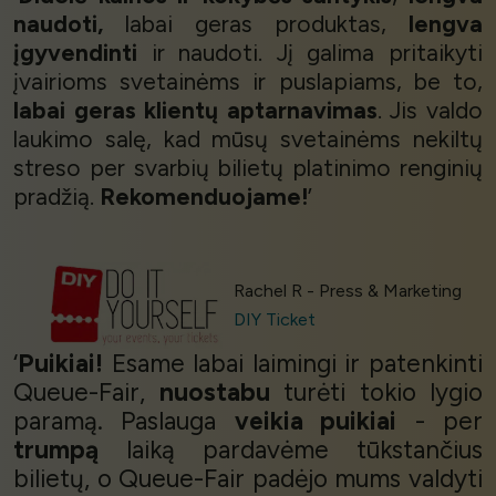
naudoti,
labai geras produktas,
lengva
įgyvendinti
ir naudoti. Jį galima pritaikyti
įvairioms svetainėms ir puslapiams, be to,
labai geras klientų aptarnavimas
. Jis valdo
laukimo salę, kad mūsų svetainėms nekiltų
streso per svarbių bilietų platinimo renginių
pradžią.
Rekomenduojame!
’
Rachel R - Press & Marketing
DIY Ticket
‘
Puikiai!
Esame labai laimingi ir patenkinti
Queue-Fair,
nuostabu
turėti tokio lygio
paramą. Paslauga
veikia puikiai
- per
trumpą
laiką pardavėme tūkstančius
bilietų, o Queue-Fair padėjo mums valdyti