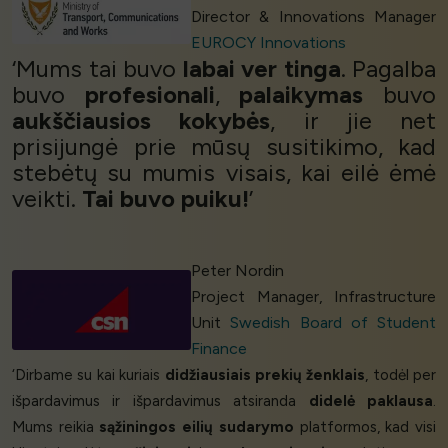
Director & Innovations Manager
EUROCY Innovations
‘Mums tai buvo
labai ver
tinga
. Pagalba
buvo
profesionali
,
palaikymas
buvo
aukščiausios kokybės
, ir jie net
prisijungė prie mūsų susitikimo, kad
stebėtų su mumis visais, kai eilė ėmė
veikti.
Tai buvo puiku!
’
Peter Nordin
Project Manager, Infrastructure
Unit
Swedish Board of Student
Finance
‘Dirbame su kai kuriais
didžiausiais prekių ženklais
, todėl per
išpardavimus ir išpardavimus atsiranda
didelė paklausa
.
Mums reikia
sąžiningos eilių sudarymo
platformos, kad visi