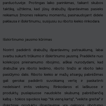
parduotuvėje. Protingas laiko parinkimas, taikant skubos
taktiką, užtikrina, kad jūsų drabužių išpardavimas pasieks
reikiamus žmones reikiamu momentu, pasinaudojant didele
paklausa ir išskirtinumu, susijusiu su riboto kiekio rinkodara.
Išskirtinumo jausmo kūrimas
Norint padidinti drabužių išpardavimų patrauklumą, labai
svarbu sukurti trūkumo ir išskirtinumo jausmą. Pradėkite nuo
kolekcijos prieinamumo ribojimo, aiškiai nurodydami, kad
drabužiai yra riboto leidimo, riboto tiražo ar riboto laiko
pasiūlymo dalis. Riboto kiekio ar mažų atsargų pabrėžimas
gali gerokai padidinti suvokiamą vertę ir paskatinti
nedelsiant imtis veiksmų. Rinkodaros el. laiškuose ir
produktų puslapiuose naudokite skubumą pabrėžiančią
kalbą - tokios sąvokos kaip "tik vieną kartą", "veikite greitai" ir
išskirtiniai produktų išpardavimai yra galingos ribotumo