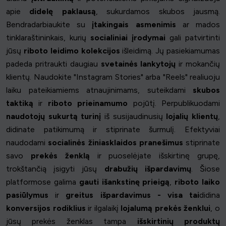
apie
didelę paklausą
, sukurdamos skubos jausmą.
Bendradarbiaukite su
įtakingais asmenimis
ar mados
tinklaraštininkais, kurių
socialiniai įrodymai
gali patvirtinti
jūsų
riboto leidimo kolekcijos
išleidimą. Jų pasiekiamumas
padeda pritraukti daugiau
svetainės lankytojų
ir mokančių
klientų. Naudokite "Instagram Stories" arba "Reels" realiuoju
laiku pateikiamiems atnaujinimams, suteikdami
skubos
taktiką
ir
riboto prieinamumo
pojūtį. Perpublikuodami
naudotojų sukurtą turinį
iš susijaudinusių
lojalių klientų
,
didinate patikimumą ir stiprinate šurmulį. Efektyviai
naudodami
socialinės žiniasklaidos pranešimus
stiprinate
savo
prekės ženklą
ir puoselėjate išskirtinę grupę,
trokštančią įsigyti jūsų
drabužių išpardavimų
. Šiose
platformose galima
gauti išankstinę prieigą
,
riboto laiko
pasiūlymus
ir
greitus išpardavimus - visa tai
didina
konversijos rodiklius
ir ilgalaikį
lojalumą prekės ženklui
, o
jūsų prekės ženklas tampa
išskirtinių produktų