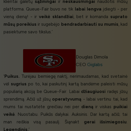
klientai galėtų
sąžiningai
ir
neskausmingai
naudotis mūsų
platforma. Queue-Fair buvo ne tik
labai lengva
įdiegti - per
vieną dieną! - ir
veikė sklandžiai
, bet ir komanda
suprato
mūsų poreikius
ir sugebėjo
bendradarbiauti su mumis
, kad
pasiektume savo tikslus.’
Douglas Dimola
CEO
Giglabs
‘
Puikus.
Turėjau bemiegę naktį, nerimaudamas, kad svetainė
vėl
sugrius
po to, kai paskutinį kartą bandėme paleisti mūsų
populiarią akciją be Queue-Fair. Labai
džiaugiuosi
radęs jūsų
sprendimą. Ačiū už jūsų
operatyvumą
- labai vertinu tai, kad
mums tai nustatėte greičiau nei per
dieną
ir viskas
puikiai
veikė
. Nuostabu. Puikūs dalykai. Auksinis. Dar kartą ačiū; tai
man reiškia visą pasaulį. Šiąnakt
gerai išsimiegosiu
.
Legendinis.
’