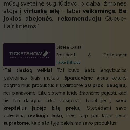
mūsų svetainė sugriūdavo, o dabar žmonės
stoja į
virtualią eilę
- labai
veiksminga
.
Be
jokios abejonės,
rekomenduoju
Queue-
Fair kitiems!’
Gisella Galati
President & Cofounder
TicketShow
‘
Tai tiesiog veikia!
Tai buvo
pats
lengviausias
paleidimas šiais metais.
Išpardavėme visus
keturis
pagrindinius produktus ir uždirbome
20 proc. daugiau,
nei planavome. Eilių sistema leido žmonėms pajusti, kad
jie turi daugiau laiko apsipirkti, todėl jie
į savo
krepšelius įsidėjo kitų prekių
. Stebėdami savo
paleidimą
realiuoju laiku
, mes taip pat labai gerai
supratome,
kaip ateityje paleisime savo produktus.’