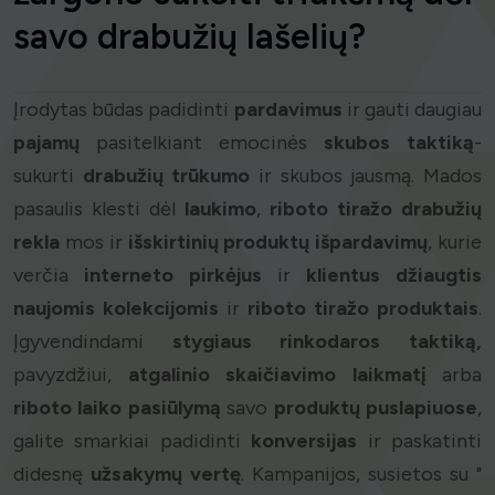
savo drabužių lašelių?
Įrodytas būdas padidinti
pardavimus
ir gauti daugiau
pajamų
pasitelkiant emocinės
skubos taktiką
-
sukurti
drabužių
trūkumo
ir skubos jausmą. Mados
pasaulis klesti dėl
laukimo
,
riboto tiražo drabužių
rekla
mos ir
išskirtinių produktų išpardavimų
, kurie
verčia
interneto pirkėjus
ir
klientus džiaugtis
naujomis kolekcijomis
ir
riboto tiražo produktais
.
Įgyvendindami
stygiaus rinkodaros taktiką,
pavyzdžiui,
atgalinio skaičiavimo laikmatį
arba
riboto laiko pasiūlymą
savo
produktų puslapiuose
,
galite smarkiai padidinti
konversijas
ir paskatinti
didesnę
užsakymų vertę
. Kampanijos, susietos su "