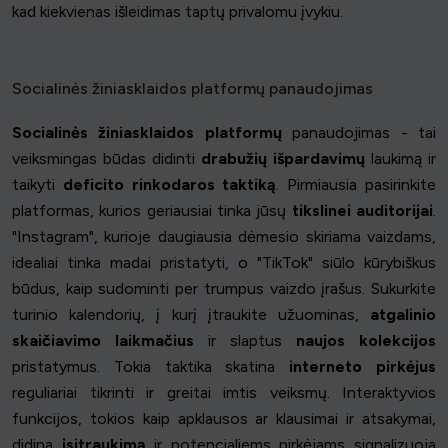
kad kiekvienas išleidimas taptų privalomu įvykiu.
Socialinės žiniasklaidos platformų panaudojimas
Socialinės žiniasklaidos platformų
panaudojimas - tai
veiksmingas būdas didinti
drabužių išpardavimų
laukimą ir
taikyti
deficito rinkodaros taktiką
. Pirmiausia pasirinkite
platformas, kurios geriausiai tinka jūsų
tikslinei auditorijai
.
"Instagram", kurioje daugiausia dėmesio skiriama vaizdams,
idealiai tinka madai pristatyti, o "TikTok" siūlo kūrybiškus
būdus, kaip sudominti per trumpus vaizdo įrašus. Sukurkite
turinio kalendorių, į kurį įtraukite užuominas,
atgalinio
skaičiavimo laikmačius
ir slaptus
naujos kolekcijos
pristatymus. Tokia taktika skatina
interneto pirkėjus
reguliariai tikrinti ir greitai imtis veiksmų. Interaktyvios
funkcijos, tokios kaip apklausos ar klausimai ir atsakymai,
didina
įsitraukimą
ir potencialiems pirkėjams signalizuoja