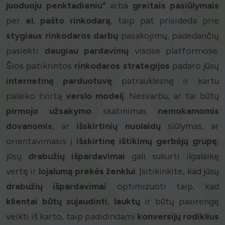
juoduoju penktadieniu"
arba
greitais pasiūlymais
per
el. pašto rinkodarą
, taip pat prisideda prie
stygiaus rinkodaros darbų
pasakojimų, padedančių
pasiekti
daugiau pardavimų
visose platformose.
Šios patikrintos
rinkodaros strategijos
padaro jūsų
internetinę parduotuvę
patrauklesnę ir kartu
palaiko tvirtą
verslo modelį
. Nesvarbu, ar tai būtų
pirmojo užsakymo
skatinimas
nemokamomis
dovanomis
, ar
išskirtinių nuolaidų
siūlymas, ar
orientavimasis į
išskirtinę
ištikimų gerbėjų
grupę
,
jūsų
drabužių išpardavimai
gali sukurti ilgalaikę
vertę ir
lojalumą prekės ženklui
. Įsitikinkite, kad jūsų
drabužių išpardavimai
optimizuoti taip, kad
klientai būtų sujaudinti
,
lauktų
ir būtų pasirengę
veikti iš karto, taip padidindami
konversijų rodiklius