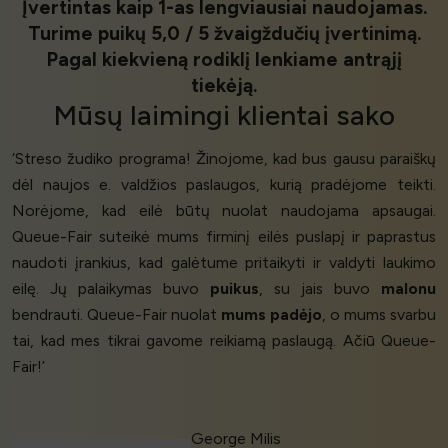
Įvertintas kaip 1-as lengviausiai naudojamas.
Turime puikų 5,0 / 5 žvaigždučių įvertinimą.
Pagal kiekvieną rodiklį lenkiame antrąjį
tiekėją.
Mūsų
laimingi klientai
sako
‘Streso žudiko programa! Žinojome, kad bus gausu paraiškų
dėl naujos e. valdžios paslaugos, kurią pradėjome teikti.
Norėjome, kad eilė būtų nuolat naudojama apsaugai.
Queue-Fair suteikė mums firminį eilės puslapį ir paprastus
naudoti įrankius, kad galėtume pritaikyti ir valdyti laukimo
eilę. Jų palaikymas buvo
puikus
, su jais buvo
malonu
bendrauti. Queue-Fair nuolat
mums padėjo
, o mums svarbu
tai, kad mes tikrai gavome reikiamą paslaugą. Ačiū Queue-
Fair!’
George Milis