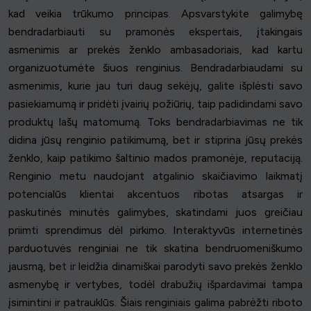
kad veikia trūkumo principas. Apsvarstykite galimybę
bendradarbiauti su pramonės ekspertais, įtakingais
asmenimis ar prekės ženklo ambasadoriais, kad kartu
organizuotumėte šiuos renginius. Bendradarbiaudami su
asmenimis, kurie jau turi daug sekėjų, galite išplėsti savo
pasiekiamumą ir pridėti įvairių požiūrių, taip padidindami savo
produktų lašų matomumą. Toks bendradarbiavimas ne tik
didina jūsų renginio patikimumą, bet ir stiprina jūsų prekės
ženklo, kaip patikimo šaltinio mados pramonėje, reputaciją.
Renginio metu naudojant atgalinio skaičiavimo laikmatį
potencialūs klientai akcentuos ribotas atsargas ir
paskutinės minutės galimybes, skatindami juos greičiau
priimti sprendimus dėl pirkimo. Interaktyvūs internetinės
parduotuvės renginiai ne tik skatina bendruomeniškumo
jausmą, bet ir leidžia dinamiškai parodyti savo prekės ženklo
asmenybę ir vertybes, todėl drabužių išpardavimai tampa
įsimintini ir patrauklūs. Šiais renginiais galima pabrėžti riboto