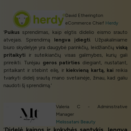
David Etherington
eCommerce Chief
Herdy
‘
Puikus
sprendimas, kaip elgtis didelio eismo srauto
atvejais. Sprendimą
lengva įdiegti
. Užpakaliniame
biuro skydelyje yra daugybė parinkčių, leidžiančių
viską
pritaikyti
ir suteikiančių visas galimybes, kurių gali
prireikti. Turėjau
geros patirties
diegiant, nustatant,
pritaikant ir stebint eilę, ir
kiekvieną kartą, kai
reikia
tvarkyti didelį srautą mano svetainėje, žinau, kad galiu
naudoti šį sprendimą.’
Valeria C - Administrative
Manager
Melissatani Beauty
‘
Didelė kainos ir kokybės santykis
,
lengva