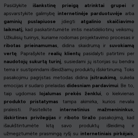
Pasiūlykite
išankstinę prieigą
atrinktai grupei
ir
apsvarstykite galimybę
internetinėje parduotuvėje
arba
gaminių puslapiuose
įdiegti
atgalinio skaičiavimo
laikmatį,
kad paskatintumėte imtis neatidėliotinų veiksmų.
Užkulisių turinys, kuriame rodomas projektavimo procesas ir
ribotas prieinamumas
, didina skaidrumą ir
suvokiamą
vertę
. Paprašykite
realių klientų
pasidalyti patirtimi per
naudotojų sukurtą turinį
, susiedami jų istorijas su bendra
tema ir sustiprindami išleidžiamų produktų išskirtinumą. Toks
pasakojimu pagrįstas metodas didina
įsitraukimą
, sukelia
emocijas ir sudaro prielaidas
didesniam pardavimui
. Be to,
taip ugdomas
lojalumas prekės ženklui
, o kiekvienas
produkto pristatymas
tampa akimirka, kurios nevalia
praleisti. Pasitelkite
internetinius mažmenininkus
,
išskirtines privilegijas
ir
riboto tiražo
pasakojimą, kad
išaukštintumėte kitą savo produktų išleidimą ir
užmegztumėte prasmingą ryšį su
internetiniais pirkėjais
,