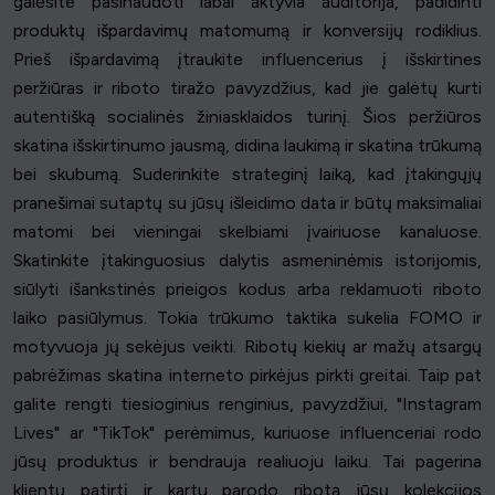
galėsite pasinaudoti labai aktyvia auditorija, padidinti
produktų išpardavimų matomumą ir konversijų rodiklius.
Prieš išpardavimą įtraukite influencerius į išskirtines
peržiūras ir riboto tiražo pavyzdžius, kad jie galėtų kurti
autentišką socialinės žiniasklaidos turinį. Šios peržiūros
skatina išskirtinumo jausmą, didina laukimą ir skatina trūkumą
bei skubumą. Suderinkite strateginį laiką, kad įtakingųjų
pranešimai sutaptų su jūsų išleidimo data ir būtų maksimaliai
matomi bei vieningai skelbiami įvairiuose kanaluose.
Skatinkite įtakinguosius dalytis asmeninėmis istorijomis,
siūlyti išankstinės prieigos kodus arba reklamuoti riboto
laiko pasiūlymus. Tokia trūkumo taktika sukelia FOMO ir
motyvuoja jų sekėjus veikti. Ribotų kiekių ar mažų atsargų
pabrėžimas skatina interneto pirkėjus pirkti greitai. Taip pat
galite rengti tiesioginius renginius, pavyzdžiui, "Instagram
Lives" ar "TikTok" perėmimus, kuriuose influenceriai rodo
jūsų produktus ir bendrauja realiuoju laiku. Tai pagerina
klientų patirtį ir kartu parodo ribotą jūsų kolekcijos