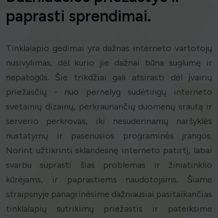
paprasti sprendimai.
Tinklalapio gedimai yra dažnas interneto vartotojų
nusivylimas, dėl kurio jie dažnai būna suglumę ir
nepatogūs. Šie trikdžiai gali atsirasti dėl įvairių
priežasčių - nuo pernelyg sudėtingų interneto
svetainių dizainų, perkraunančių duomenų srautą ir
serverio perkrovas, iki nesuderinamų naršyklės
nustatymų ir pasenusios programinės įrangos.
Norint užtikrinti sklandesnę interneto patirtį, labai
svarbu suprasti šias problemas ir žiniatinklio
kūrėjams, ir paprastiems naudotojams. Šiame
straipsnyje panagrinėsime dažniausiai pasitaikančias
tinklalapių sutrikimų priežastis ir pateiksime