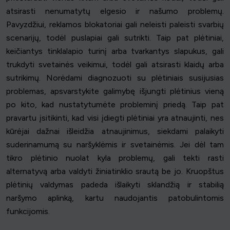
atsirasti nenumatytų elgesio ir našumo problemų.
Pavyzdžiui, reklamos blokatoriai gali neleisti paleisti svarbių
scenarijų, todėl puslapiai gali sutrikti. Taip pat plėtiniai,
keičiantys tinklalapio turinį arba tvarkantys slapukus, gali
trukdyti svetainės veikimui, todėl gali atsirasti klaidų arba
sutrikimų. Norėdami diagnozuoti su plėtiniais susijusias
problemas, apsvarstykite galimybę išjungti plėtinius vieną
po kito, kad nustatytumėte probleminį priedą. Taip pat
pravartu įsitikinti, kad visi įdiegti plėtiniai yra atnaujinti, nes
kūrėjai dažnai išleidžia atnaujinimus, siekdami palaikyti
suderinamumą su naršyklėmis ir svetainėmis. Jei dėl tam
tikro plėtinio nuolat kyla problemų, gali tekti rasti
alternatyvą arba valdyti žiniatinklio srautą be jo. Kruopštus
plėtinių valdymas padeda išlaikyti sklandžią ir stabilią
naršymo aplinką, kartu naudojantis patobulintomis
funkcijomis.