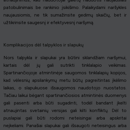
patobulinimais be rankinio įsikišimo. Palaikydami naršykles
naujausiomis, ne tik sumažinsite gedimų skaičių, bet ir
užtikrinsite saugesnį ir efektyvesnį naršymą.
Komplikacijos dėl talpyklos ir slapukų
Nors talpykla ir slapukai yra būtini sklandžiam naršymui,
kartais dėl jų gali sutrikti tinklalapio veikimas.
Spartinančiojoje atmintinėje saugomos tinklalapių kopijos,
kad vėlesnių apsilankymų metu būtų pagreitintas įkėlimo
laikas, o slapukuose išsaugomos naudotojo nuostatos.
Tačiau laikui bėgant spartinančiosios atmintinės duomenys
gali pasenti arba būti sugadinti, todėl bandant įkelti
atnaujintas svetainių versijas gali kilti konfliktų. Dėl to
puslapiai gali būti rodomi neteisingai arba apskritai
neįkeliami. Panašiai slapukai gali išsaugoti neteisingus arba