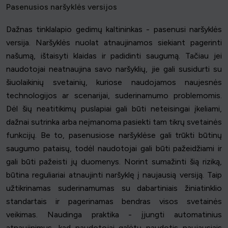
Pasenusios naršyklės versijos
Dažnas tinklalapio gedimų kaltininkas - pasenusi naršyklės
versija. Naršyklės nuolat atnaujinamos siekiant pagerinti
našumą, ištaisyti klaidas ir padidinti saugumą. Tačiau jei
naudotojai neatnaujina savo naršyklių, jie gali susidurti su
šiuolaikinių svetainių, kuriose naudojamos naujesnės
technologijos ar scenarijai, suderinamumo problemomis.
Dėl šių neatitikimų puslapiai gali būti neteisingai įkeliami,
dažnai sutrinka arba neįmanoma pasiekti tam tikrų svetainės
funkcijų. Be to, pasenusiose naršyklėse gali trūkti būtinų
saugumo pataisų, todėl naudotojai gali būti pažeidžiami ir
gali būti pažeisti jų duomenys. Norint sumažinti šią riziką,
būtina reguliariai atnaujinti naršyklę į naujausią versiją. Taip
užtikrinamas suderinamumas su dabartiniais žiniatinklio
standartais ir pagerinamas bendras visos svetainės
veikimas. Naudinga praktika - įjungti automatinius
atnaujinimus, kad naudotojai galėtų naudotis naujausiais