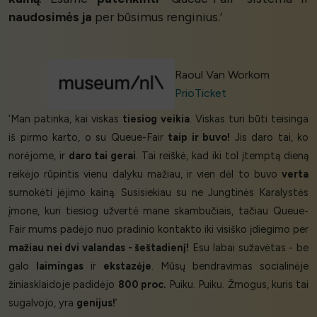
naudosimės ja
per būsimus renginius.’
Raoul Van Workom
PrioTicket
‘Man patinka, kai viskas
tiesiog veikia
. Viskas turi būti teisinga
iš pirmo karto, o su Queue-Fair
taip ir buvo!
Jis daro tai, ko
norėjome, ir
daro tai gerai
. Tai reiškė, kad iki tol įtemptą dieną
reikėjo rūpintis vienu dalyku mažiau, ir vien dėl to buvo
verta
sumokėti įėjimo kainą. Susisiekiau su ne Jungtinės Karalystės
įmone, kuri tiesiog užvertė mane skambučiais, tačiau Queue-
Fair mums padėjo nuo pradinio kontakto iki visiško įdiegimo per
mažiau nei dvi valandas - šeštadienį!
Esu labai sužavėtas - be
galo
laimingas
ir
ekstazėje
. Mūsų bendravimas socialinėje
žiniasklaidoje padidėjo
800 proc.
Puiku. Puiku. Žmogus, kuris tai
sugalvojo, yra
genijus!
’