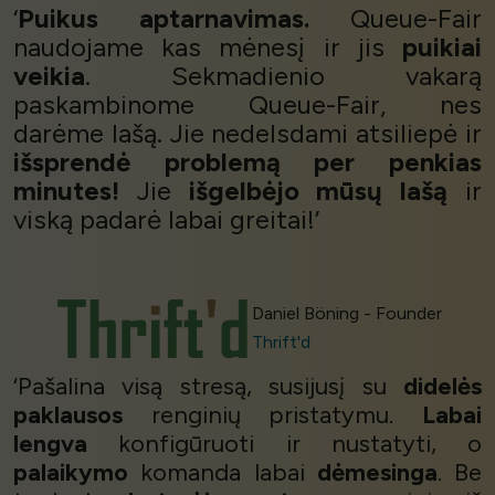
‘
Puikus aptarnavimas.
Queue-Fair
naudojame kas mėnesį ir jis
puikiai
veikia
. Sekmadienio vakarą
paskambinome Queue-Fair, nes
darėme lašą. Jie nedelsdami atsiliepė ir
išsprendė problemą per penkias
minutes!
Jie
išgelbėjo mūsų lašą
ir
viską padarė labai greitai!’
Daniel Böning - Founder
Thrift'd
‘Pašalina visą stresą, susijusį su
didelės
paklausos
renginių pristatymu.
Labai
lengva
konfigūruoti ir nustatyti, o
palaikymo
komanda labai
dėmesinga
. Be