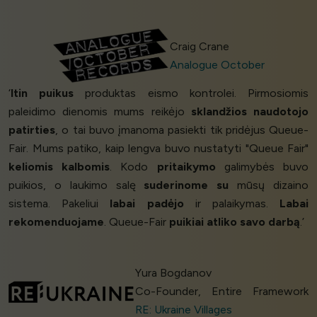
Craig Crane
Analogue October
‘
Itin puikus
produktas eismo kontrolei. Pirmosiomis
paleidimo dienomis mums reikėjo
sklandžios naudotojo
patirties
, o tai buvo įmanoma pasiekti tik pridėjus Queue-
Fair. Mums patiko, kaip lengva buvo nustatyti "Queue Fair"
keliomis kalbomis
. Kodo
pritaikymo
galimybės buvo
puikios, o laukimo salę
suderinome su
mūsų dizaino
sistema. Pakeliui
labai padėjo
ir palaikymas.
Labai
rekomenduojame
. Queue-Fair
puikiai atliko savo darbą
.’
Yura Bogdanov
Co-Founder, Entire Framework
RE: Ukraine Villages