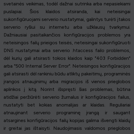
svetainės veikimas, todėl dažnai sutrinka arba nepasiekiami
puslapiai. Šios klaidos atsiranda, kai neteisingai
sukonfigūruojami serverio nustatymai, galintys turėti įtakos
serverio ryšiui su internetu arba užklausų tvarkymui.
Dažniausiai pasitaikančios konfigūracijos problemos yra
neteisingos failų prieigos teisės, neteisingai sukonfigūruoti
DNS nustatymai arba serverio .htaccess failo problemos,
dėl kurių gali atsirasti tokios klaidos kaip "403 Forbidden"
arba "500 Internal Server Error". Neteisingos konfigūracijos
gali atsirasti dėl rankiniu būdu atliktų pakeitimų, programinės
įrangos atnaujinimų arba migracijos iš vienos prieglobos
aplinkos į kitą. Norint išspręsti šias problemas, būtina
atidžiai peržiūrėti serverio žurnalus ir konfigūracijos failus,
nustatyti bet kokias anomalijas ar klaidas. Reguliariai
atnaujinant serverio programinę įrangą ir saugant
atsargines konfigūracijos failų kopijas galima išvengti klaidų
ir greitai jas ištaisyti. Naudojimasis valdomos prieglobos