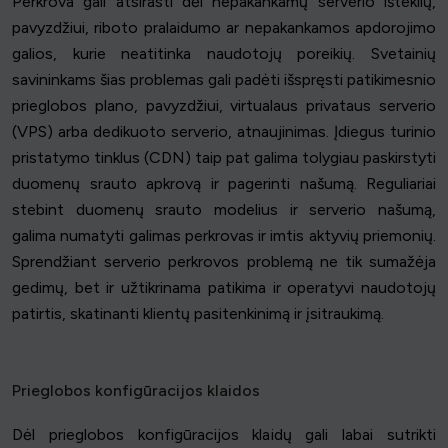
Perkrova gali atsirasti dėl nepakankamų serverio išteklių,
pavyzdžiui, riboto pralaidumo ar nepakankamos apdorojimo
galios, kurie neatitinka naudotojų poreikių. Svetainių
savininkams šias problemas gali padėti išspręsti patikimesnio
prieglobos plano, pavyzdžiui, virtualaus privataus serverio
(VPS) arba dedikuoto serverio, atnaujinimas. Įdiegus turinio
pristatymo tinklus (CDN) taip pat galima tolygiau paskirstyti
duomenų srauto apkrovą ir pagerinti našumą. Reguliariai
stebint duomenų srauto modelius ir serverio našumą,
galima numatyti galimas perkrovas ir imtis aktyvių priemonių.
Sprendžiant serverio perkrovos problemą ne tik sumažėja
gedimų, bet ir užtikrinama patikima ir operatyvi naudotojų
patirtis, skatinanti klientų pasitenkinimą ir įsitraukimą.
Prieglobos konfigūracijos klaidos
Dėl prieglobos konfigūracijos klaidų gali labai sutrikti