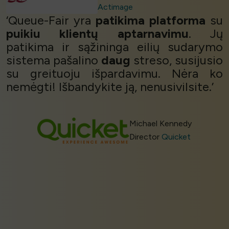
Actimage
‘Queue-Fair yra
patikima platforma
su
puikiu klientų aptarnavimu
. Jų
patikima ir sąžininga eilių sudarymo
sistema pašalino
daug
streso, susijusio
su greituoju išpardavimu. Nėra ko
nemėgti! Išbandykite ją, nenusivilsite.’
Michael Kennedy
Director
Quicket