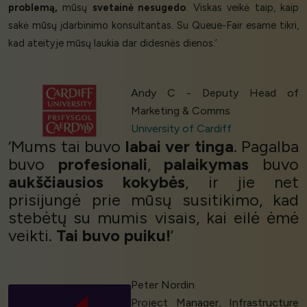
problemą,
mūsų
svetainė nesugedo
. Viskas veikė taip, kaip
sakė mūsų įdarbinimo konsultantas. Su Queue-Fair esame tikri,
kad ateityje mūsų laukia dar didesnės dienos.’
Andy C - Deputy Head of
Marketing & Comms
University of Cardiff
‘Mums tai buvo
labai ver
tinga
. Pagalba
buvo
profesionali
,
palaikymas
buvo
aukščiausios kokybės
, ir jie net
prisijungė prie mūsų susitikimo, kad
stebėtų su mumis visais, kai eilė ėmė
veikti.
Tai buvo puiku!
’
Peter Nordin
Project Manager, Infrastructure