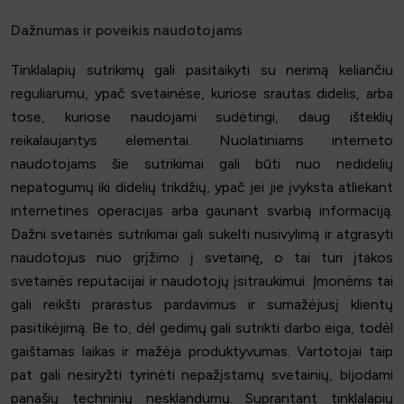
Dažnumas ir poveikis naudotojams
Tinklalapių sutrikimų gali pasitaikyti su nerimą keliančiu
reguliarumu, ypač svetainėse, kuriose srautas didelis, arba
tose, kuriose naudojami sudėtingi, daug išteklių
reikalaujantys elementai. Nuolatiniams interneto
naudotojams šie sutrikimai gali būti nuo nedidelių
nepatogumų iki didelių trikdžių, ypač jei jie įvyksta atliekant
internetines operacijas arba gaunant svarbią informaciją.
Dažni svetainės sutrikimai gali sukelti nusivylimą ir atgrasyti
naudotojus nuo grįžimo į svetainę, o tai turi įtakos
svetainės reputacijai ir naudotojų įsitraukimui. Įmonėms tai
gali reikšti prarastus pardavimus ir sumažėjusį klientų
pasitikėjimą. Be to, dėl gedimų gali sutrikti darbo eiga, todėl
gaištamas laikas ir mažėja produktyvumas. Vartotojai taip
pat gali nesiryžti tyrinėti nepažįstamų svetainių, bijodami
panašių techninių nesklandumų. Suprantant tinklalapių