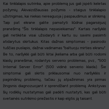
Kai tinklalapis sutrinka, apie problemą jus gali įspėti keletas
požymių. Akivaizdžiausias požymis - staigus tinklalapio
užstrigimas, kai niekas nereaguoja į paspaudimus ar slinkimą.
Taip pat ekrane galite pamatyti liūdnai pagarsėjusį
pranešimą "Šis tinklalapis nepasiekiamas". Kartais naršyklė
gali netikėtai visai užsidaryti ir kartu su savimi pasiimti
atidarytus skirtukus. Kitas dažnas simptomas - pasirodo
tuščias puslapis, dažnai vadinamas "baltuoju mirties ekranu".
Be to, naršyklė gali būti lėtai įkeliama arba gali būti rodomi
klaidų pranešimai, rodantys serverio problemas, pvz., "500
Internal Server Error" (500 vidinė serverio klaida). Šie
simptomai gali skirtis priklausomai nuo naršyklės ir
pagrindinių problemų, tačiau jų atpažinimas yra pirmas
žingsnis diagnozuojant ir sprendžiant problemą. Ankstyvas
šių rodiklių nustatymas gali padėti nustatyti, kas gali būti
svetainės sutrikimo priežastis ir kaip elgtis ją taisant.