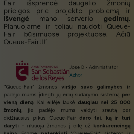
Fair išsprendė daugelio žmonių
prieigos prie projekto problemą ir
išvengė
mano serverio
gedimų
.
Planuojame ir toliau naudoti Queue-
Fair būsimuose projektuose. Ačiū
Queue-Fair!!!’
Jose D - Administrator
Azhor
‘"Queue-Fair" žmonės
viršijo savo galimybes ir
padėjo mums įdiegti jų eilių sudarymo sistemą
per
vieną dieną
. Kai eilėje laukė
daugiau nei 25 000
žmonių
, jie padėjo mums valdyti srautą per
didžiausius pikus. Queue-Fair
daro tai, ką ir turi
daryti -
rikiuoja žmones į eilę už
konkurencingą
kainą
. Esame
patenkinti
"Queue-Fair" sistema ir