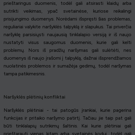
prieštaringus duomenis, todėl gali atsirasti klaidų arba
sutrikti veikimas, ypač svetainėse, kuriose reikalingi
prisijungimo duomenys. Norėdami išspręsti šias problemas,
reguliariai valykite naršyklės talpyklą ir slapukus. Tai priverčia
naršyklę parsisiųsti naujausią tinklalapio versiją ir iš naujo
nustatyti visus saugomus duomenis, kurie gali kelti
problemų. Nors iš pradžių naršymas gali sulėtėti, nes
duomenys iš naujo įrašomi į talpyklą, dažnai išsprendžiamos
nuolatinės problemos ir sumažėja gedimų, todėl naršymas
tampa patikimesnis.
Naršyklės plėtinių konfliktai
Naršyklės plėtiniai - tai patogūs įrankiai, kurie pagerina
funkcijas ir pritaiko naršymo patirtį. Tačiau jie taip pat gali
būti tinklalapių sutrikimų šaltinis. Kai kurie plėtiniai gali
prieštarauti vienas kitam arba svetainės kodui, todėl gali