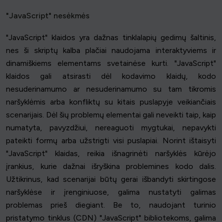
"JavaScript" nesėkmės
"JavaScript" klaidos yra dažnas tinklalapių gedimų šaltinis,
nes ši skriptų kalba plačiai naudojama interaktyviems ir
dinamiškiems elementams svetainėse kurti. "JavaScript"
klaidos gali atsirasti dėl kodavimo klaidų, kodo
nesuderinamumo ar nesuderinamumo su tam tikromis
naršyklėmis arba konfliktų su kitais puslapyje veikiančiais
scenarijais. Dėl šių problemų elementai gali neveikti taip, kaip
numatyta, pavyzdžiui, nereaguoti mygtukai, nepavykti
pateikti formų arba užstrigti visi puslapiai. Norint ištaisyti
"JavaScript" klaidas, reikia išnagrinėti naršyklės kūrėjo
įrankius, kurie dažnai išryškina problemines kodo dalis.
Užtikrinus, kad scenarijai būtų gerai išbandyti skirtingose
naršyklėse ir įrenginiuose, galima nustatyti galimas
problemas prieš diegiant. Be to, naudojant turinio
pristatymo tinklus (CDN) "JavaScript" bibliotekoms, galima