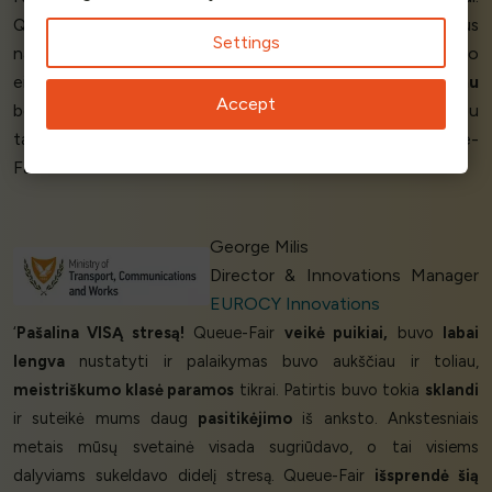
Queue-Fair suteikė mums firminį eilės puslapį ir paprastus
Settings
naudoti įrankius, kad galėtume pritaikyti ir valdyti laukimo
eilę. Jų palaikymas buvo
puikus
, su jais buvo
malonu
Accept
bendrauti. Queue-Fair nuolat
mums padėjo
, o mums svarbu
tai, kad mes tikrai gavome reikiamą paslaugą. Ačiū Queue-
Fair!’
George Milis
Director & Innovations Manager
EUROCY Innovations
‘
Pašalina VISĄ stresą!
Queue-Fair
veikė puikiai,
buvo
labai
lengva
nustatyti ir palaikymas buvo aukščiau ir toliau,
meistriškumo klasė paramos
tikrai. Patirtis buvo tokia
sklandi
ir suteikė mums daug
pasitikėjimo
iš anksto. Ankstesniais
metais mūsų svetainė visada sugriūdavo, o tai visiems
dalyviams sukeldavo didelį stresą. Queue-Fair
išsprendė šią