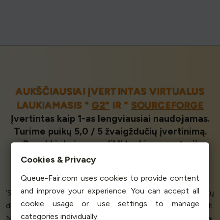
AUKŠČIAUSIAI ĮVERTINTAS VIRTUALUS
LAUKIAMASIS "
G2"
IR "
SOURCEFORGE
Įvertintas kaip 1-as lengviausiai naudojamas.
Turime puikų 5,0 / 5 žvaigždučių įvertinimą.
Pagal kiekvieną rodiklį lenkiame antrąjį
tiekėją.
Cookies & Privacy
Mūsų
laimingi klientai
sako
Queue-Fair.com uses cookies to provide content
and improve your experience. You can accept all
‘Streso žudiko programa! Žinojome, kad bus gausu paraiškų
cookie usage or use settings to manage
dėl naujos e. valdžios paslaugos, kurią pradėjome teikti.
categories individually.
Norėjome, kad eilė būtų nuolat naudojama apsaugai.