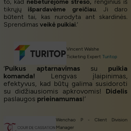
to, kad
nebeturėjome streso,
renginius iš
tikrųjų
išpardavėme greičiau
. Ji daro
būtent tai, kas nurodyta ant skardinės.
Sprendimas
veikė puikiai
.’
Vincent Walshe
Ticketing Expert
Turitop
‘
Puikus aptarnavimas
su
puikia
komanda!
Lengvas įlaipinimas,
efektyvus, kad būtų galima susidoroti
su didžiausiomis apkrovomis!
Didelis
paslaugos
prieinamumas
!’
Wenchao P - Client Division
Manager