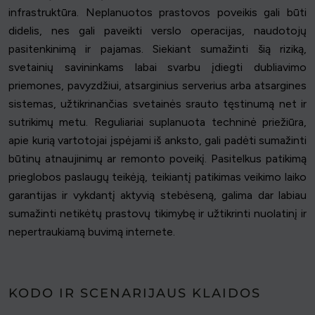
infrastruktūra. Neplanuotos prastovos poveikis gali būti
didelis, nes gali paveikti verslo operacijas, naudotojų
pasitenkinimą ir pajamas. Siekiant sumažinti šią riziką,
svetainių savininkams labai svarbu įdiegti dubliavimo
priemones, pavyzdžiui, atsarginius serverius arba atsargines
sistemas, užtikrinančias svetainės srauto tęstinumą net ir
sutrikimų metu. Reguliariai suplanuota techninė priežiūra,
apie kurią vartotojai įspėjami iš anksto, gali padėti sumažinti
būtinų atnaujinimų ar remonto poveikį. Pasitelkus patikimą
prieglobos paslaugų teikėją, teikiantį patikimas veikimo laiko
garantijas ir vykdantį aktyvią stebėseną, galima dar labiau
sumažinti netikėtų prastovų tikimybę ir užtikrinti nuolatinį ir
nepertraukiamą buvimą internete.
KODO IR SCENARIJAUS KLAIDOS