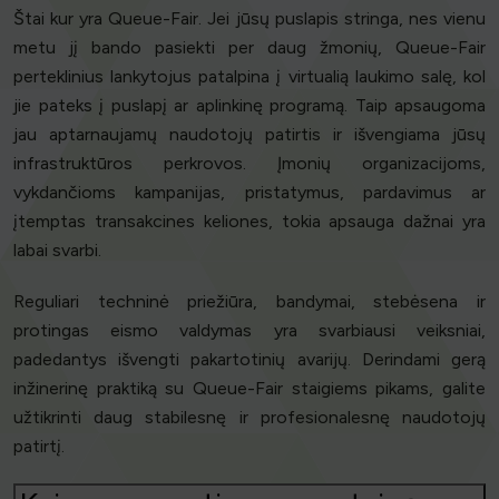
Štai kur yra Queue-Fair. Jei jūsų puslapis stringa, nes vienu
metu jį bando pasiekti per daug žmonių, Queue-Fair
perteklinius lankytojus patalpina į virtualią laukimo salę, kol
jie pateks į puslapį ar aplinkinę programą. Taip apsaugoma
jau aptarnaujamų naudotojų patirtis ir išvengiama jūsų
infrastruktūros perkrovos. Įmonių organizacijoms,
vykdančioms kampanijas, pristatymus, pardavimus ar
įtemptas transakcines keliones, tokia apsauga dažnai yra
labai svarbi.
Reguliari techninė priežiūra, bandymai, stebėsena ir
protingas eismo valdymas yra svarbiausi veiksniai,
padedantys išvengti pakartotinių avarijų. Derindami gerą
inžinerinę praktiką su Queue-Fair staigiems pikams, galite
užtikrinti daug stabilesnę ir profesionalesnę naudotojų
patirtį.