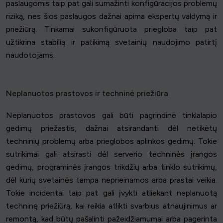
paslaugomis taip pat gali sumažinti konfigūracijos problemų
riziką, nes šios paslaugos dažnai apima ekspertų valdymą ir
priežiūrą. Tinkamai sukonfigūruota priegloba taip pat
užtikrina stabilią ir patikimą svetainių naudojimo patirtį
naudotojams.
Neplanuotos prastovos ir techninė priežiūra
Neplanuotos prastovos gali būti pagrindinė tinklalapio
gedimų priežastis, dažnai atsirandanti dėl netikėtų
techninių problemų arba prieglobos aplinkos gedimų. Tokie
sutrikimai gali atsirasti dėl serverio techninės įrangos
gedimų, programinės įrangos trikdžių arba tinklo sutrikimų,
dėl kurių svetainės tampa neprieinamos arba prastai veikia.
Tokie incidentai taip pat gali įvykti atliekant neplanuotą
techninę priežiūrą, kai reikia atlikti svarbius atnaujinimus ar
remontą, kad būtų pašalinti pažeidžiamumai arba pagerinta