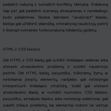
padidinti našumą ir sumažinti konfliktų tikimybę. Stabilumą
taip pat gali padidinti scenarijų atnaujinimas ir nereikalingo
kodo pašalinimas. Skubiai šalindami "JavaScript" klaidas,
kūrėjai gali užtikrinti sklandžią, interaktyvią naudotojų patirtį
ir išvengti svetainės funkcionalumą trikdančių gedimų.
HTML ir CSS klaidos
Dėl HTML ir CSS klaidų gali sutrikti tinklalapio veikimas arba
atsirasti atvaizdavimo problemų ir sutrikti naudotojo
patirtis. Dėl HTML klaidų, pavyzdžiui, trūkstamų žymų ar
netinkamai įterptų elementų, naršyklės gali neteisingai
interpretuoti tinklalapio struktūrą, todėl gali atsirasti
atvaizdavimo klaidų ar nutrūkti nuorodos. CSS klaidos,
pavyzdžiui, sintaksės klaidos arba neteisingi selektoriai, gali
sukelti stiliaus problemų, kai elementai rodomi ne vietoje