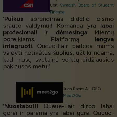
Unit
Swedish Board of Student
Finance
‘
Puikus
sprendimas didelio eismo
srauto valdymui! Komanda yra
labai
profesionali
ir
dėmesinga
klientų
poreikiams. Platformą
lengva
integruoti
. Queue-Fair padeda mums
valdyti netikėtus šuolius, užtikrindama,
kad mūsų svetainė veiktų didžiausios
paklausos metu.’
Juan Daniel A - CEO
Meet2Go
‘
Nuostabu!!!
Queue-Fair dirbo labai
gerai ir parama yra labai gera. Queue-