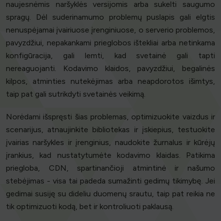
naujesnėmis naršyklės versijomis arba sukelti saugumo
spragų. Dėl suderinamumo problemų puslapis gali elgtis
nenuspėjamai įvairiuose įrenginiuose, o serverio problemos,
pavyzdžiui, nepakankami prieglobos ištekliai arba netinkama
konfigūracija, gali lemti, kad svetainė gali tapti
nereaguojanti. Kodavimo klaidos, pavyzdžiui, begalinės
kilpos, atminties nutekėjimas arba neapdorotos išimtys,
taip pat gali sutrikdyti svetainės veikimą.
Norėdami išspręsti šias problemas, optimizuokite vaizdus ir
scenarijus, atnaujinkite bibliotekas ir įskiepius, testuokite
įvairias naršykles ir įrenginius, naudokite žurnalus ir kūrėjų
įrankius, kad nustatytumėte kodavimo klaidas. Patikima
priegloba, CDN, spartinančioji atmintinė ir našumo
stebėjimas - visa tai padeda sumažinti gedimų tikimybę. Jei
gedimai susiję su dideliu duomenų srautu, taip pat reikia ne
tik optimizuoti kodą, bet ir kontroliuoti paklausą.