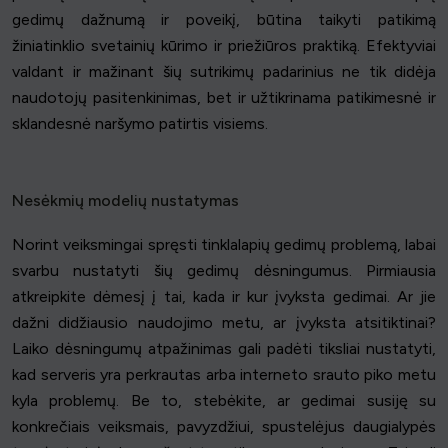
gedimų dažnumą ir poveikį, būtina taikyti patikimą
žiniatinklio svetainių kūrimo ir priežiūros praktiką. Efektyviai
valdant ir mažinant šių sutrikimų padarinius ne tik didėja
naudotojų pasitenkinimas, bet ir užtikrinama patikimesnė ir
sklandesnė naršymo patirtis visiems.
Nesėkmių modelių nustatymas
Norint veiksmingai spręsti tinklalapių gedimų problemą, labai
svarbu nustatyti šių gedimų dėsningumus. Pirmiausia
atkreipkite dėmesį į tai, kada ir kur įvyksta gedimai. Ar jie
dažni didžiausio naudojimo metu, ar įvyksta atsitiktinai?
Laiko dėsningumų atpažinimas gali padėti tiksliai nustatyti,
kad serveris yra perkrautas arba interneto srauto piko metu
kyla problemų. Be to, stebėkite, ar gedimai susiję su
konkrečiais veiksmais, pavyzdžiui, spustelėjus daugialypės