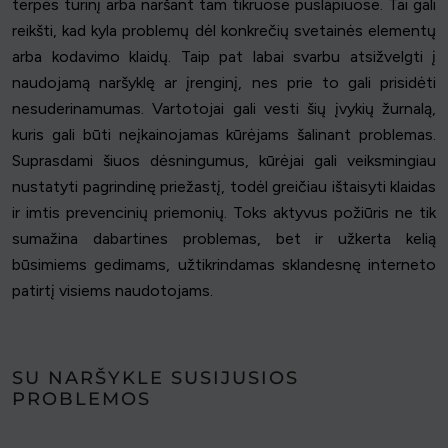
terpės turinį arba naršant tam tikruose puslapiuose. Tai gali
reikšti, kad kyla problemų dėl konkrečių svetainės elementų
arba kodavimo klaidų. Taip pat labai svarbu atsižvelgti į
naudojamą naršyklę ar įrenginį, nes prie to gali prisidėti
nesuderinamumas. Vartotojai gali vesti šių įvykių žurnalą,
kuris gali būti neįkainojamas kūrėjams šalinant problemas.
Suprasdami šiuos dėsningumus, kūrėjai gali veiksmingiau
nustatyti pagrindinę priežastį, todėl greičiau ištaisyti klaidas
ir imtis prevencinių priemonių. Toks aktyvus požiūris ne tik
sumažina dabartines problemas, bet ir užkerta kelią
būsimiems gedimams, užtikrindamas sklandesnę interneto
patirtį visiems naudotojams.
SU NARŠYKLE SUSIJUSIOS
PROBLEMOS