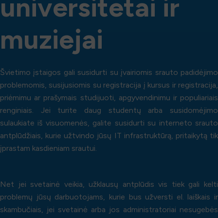
u
n
i
v
e
r
s
i
t
e
t
a
i
i
r
m
u
z
i
e
j
a
i
Švietimo įstaigos gali susidurti su įvairiomis srauto padidėjimo
problemomis, susijusiomis su registracija į kursus ir registracija,
priėmimu ar prašymais studijuoti, apgyvendinimu ir populiariais
renginiais. Jei turite daug studentų arba susidomėjimo
sulaukiate iš visuomenės, galite susidurti su interneto srauto
antplūdžiais, kurie užtvindo jūsų IT infrastruktūrą, pritaikytą tik
įprastam kasdieniam srautui.
Net jei svetainė veikia, užklausų antplūdis vis tiek gali kelti
problemų jūsų darbuotojams, kurie bus užversti el. laiškais ir
skambučiais, jei svetainė arba jos administratoriai nesugebės