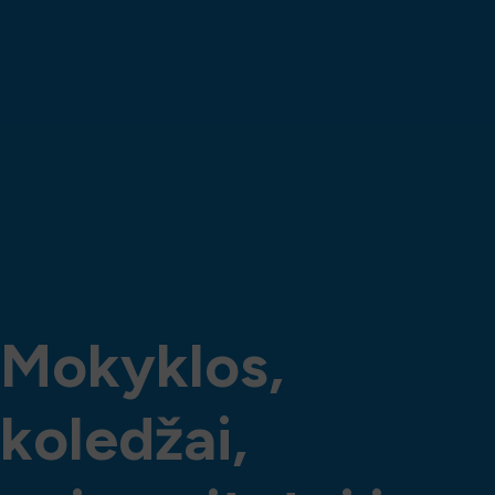
M
o
k
y
k
l
o
s
,
k
o
l
e
d
ž
a
i
,