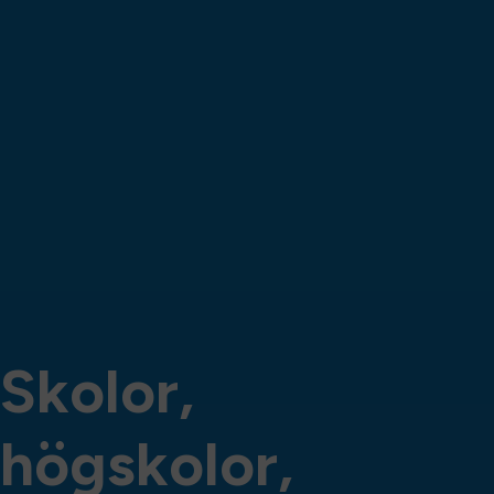
S
k
o
l
o
r
,
h
ö
g
s
k
o
l
o
r
,