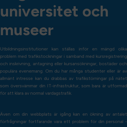
u
n
i
v
e
r
s
i
t
e
t
o
c
h
m
u
s
e
e
r
Utbildningsinstitutioner kan ställas inför en mängd olika
problem med trafikstockningar i samband med kursregistrering
och inskrivning, antagning eller kursansökningar, bostäder och
populära evenemang. Om du har många studenter eller är av
allmänt intresse kan du drabbas av trafikstörningar på nätet
som översvämmar din IT-infrastruktur, som bara är utformad
för att klara av normal vardagstrafik.
Även om din webbplats är igång kan en ökning av antalet
förfrågningar fortfarande vara ett problem för din personal -