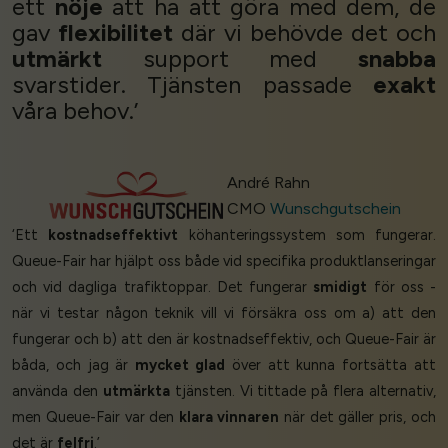
ett
nöje
att ha att göra med dem, de
gav
flexibilitet
där vi behövde det och
utmärkt
support med
snabba
svarstider. Tjänsten passade
exakt
våra behov.’
André Rahn
CMO
Wunschgutschein
‘Ett
kostnadseffektivt
köhanteringssystem som fungerar.
Queue-Fair har hjälpt oss både vid specifika produktlanseringar
och vid dagliga trafiktoppar. Det fungerar
smidigt
för oss -
när vi testar någon teknik vill vi försäkra oss om a) att den
fungerar och b) att den är kostnadseffektiv, och Queue-Fair är
båda, och jag är
mycket glad
över att kunna fortsätta att
använda den
utmärkta
tjänsten. Vi tittade på flera alternativ,
men Queue-Fair var den
klara vinnaren
när det gäller pris, och
det är
felfri
.’