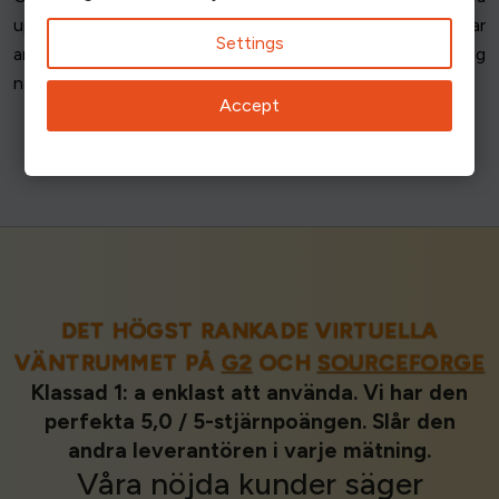
upp mobilsidor. En sömlös mobilupplevelse främjar
Settings
användarnöjdheten. Genom att prioritera mobiloptimering
når du ut till en bredare målgrupp på ett effektivt sätt.
Accept
DET HÖGST RANKADE VIRTUELLA
VÄNTRUMMET PÅ
G2
OCH
SOURCEFORGE
Klassad 1: a enklast att använda. Vi har den
perfekta 5,0 / 5-stjärnpoängen. Slår den
andra leverantören i varje mätning.
Våra
nöjda kunder
säger