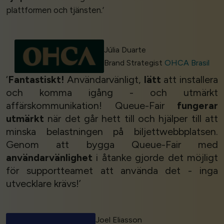
plattformen och tjänsten.’
Júlia Duarte
Brand Strategist
OHCA Brasil
‘
Fantastiskt!
Användarvänligt,
lätt
att installera
och komma igång - och utmärkt
affärskommunikation! Queue-Fair
fungerar
utmärkt
när det går hett till och hjälper till att
minska belastningen på biljettwebbplatsen.
Genom att bygga Queue-Fair med
användarvänlighet
i åtanke gjorde det möjligt
för supportteamet att använda det - inga
utvecklare krävs!’
Joel Eliasson