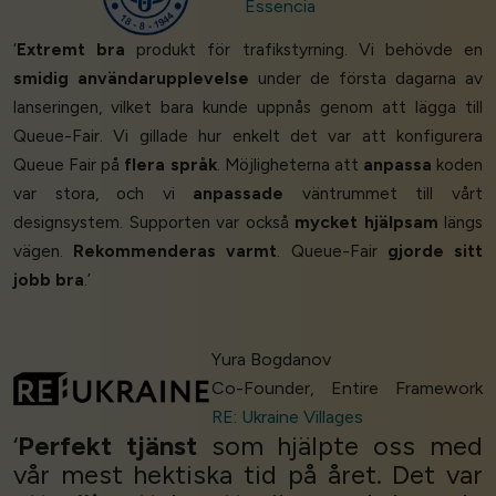
Essencia
‘
Extremt bra
produkt för trafikstyrning. Vi behövde en
smidig användarupplevelse
under de första dagarna av
lanseringen, vilket bara kunde uppnås genom att lägga till
Queue-Fair. Vi gillade hur enkelt det var att konfigurera
Queue Fair på
flera språk
. Möjligheterna att
anpassa
koden
var stora, och vi
anpassade
väntrummet till vårt
designsystem. Supporten var också
mycket hjälpsam
längs
vägen.
Rekommenderas varmt
. Queue-Fair
gjorde sitt
jobb bra
.’
Yura Bogdanov
Co-Founder, Entire Framework
RE: Ukraine Villages
‘
Perfekt tjänst
som hjälpte oss med
vår mest hektiska tid på året. Det var