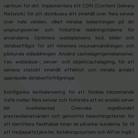
väntrum för det. Implementera ett CDN (Content Delivery
Network) för att distribuera ditt innehåll över flera servrar
över hela världen, vilket minskar belastningen på din
ursprungsserver och förbättrar laddningstiderna för
användarna. Optimera webbplatsens kod, bilder och
databasfrågor för att minimera resursanvändningen och
påskynda sidladdningen. Använd cachelagringsmekanismer,
t.ex. webbläsar-, server- och objektcachelagring, för att
servera statiskt innehåll effektivt och minska antalet
upprepade databasförfrågningar.
Konfigurera lastbalansering för att fördela inkommande
trafik mellan flera servrar och förhindra att en enskild server
blir överbelastad. Övervaka regelbundet
prestandamätvärden och genomför belastningstester för
att identifiera flaskhalsar innan de påverkar kunderna. Se till
att tredjepartstjänster, betalningssystem och API:er ingår i