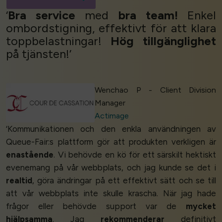
‘
Bra service
med
bra
team!
Enkel
ombordstigning, effektivt för att klara
toppbelastningar!
Hög tillgänglighet
på tjänsten!’
Wenchao P - Client Division
Manager
Actimage
‘Kommunikationen och den enkla användningen av
Queue-Fair:s plattform gör att produkten verkligen är
enastående
. Vi behövde en kö för ett särskilt hektiskt
evenemang på vår webbplats, och jag kunde se det i
realtid
, göra ändringar på ett effektivt sätt och se till
att vår webbplats inte skulle krascha. När jag hade
frågor eller behövde support var de
mycket
hjälpsamma
. Jag
rekommenderar
definitivt