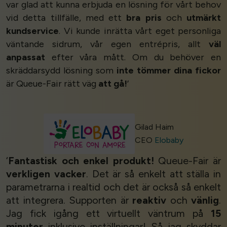
var glad att kunna erbjuda en lösning för vårt behov
vid detta tillfälle, med ett
bra pris
och
utmärkt
kundservice
. Vi kunde inrätta vårt eget personliga
väntande sidrum, vår egen entrépris, allt
väl
anpassat
efter våra mått. Om du behöver en
skräddarsydd lösning som
inte tömmer dina fickor
är Queue-Fair rätt väg
att gå!
’
Gilad Haim
CEO
Elobaby
‘
Fantastisk och enkel produkt!
Queue-Fair är
verkligen vacker
. Det är så enkelt att ställa in
parametrarna i realtid och det är också så enkelt
att integrera. Supporten är
reaktiv
och
vänlig
.
Jag fick igång ett virtuellt väntrum på
15
minuter
inklusive inställningar! Så jag skyddar