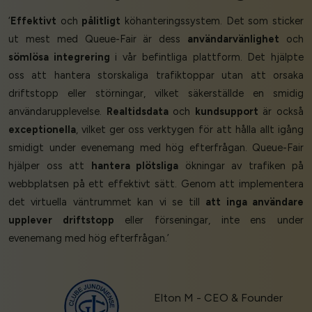
‘
Effektivt
och
pålitligt
köhanteringssystem. Det som sticker
ut mest med Queue-Fair är dess
användarvänlighet
och
sömlösa integrering
i vår befintliga plattform. Det hjälpte
oss att hantera storskaliga trafiktoppar utan att orsaka
driftstopp eller störningar, vilket säkerställde en smidig
användarupplevelse.
Realtidsdata
och
kundsupport
är också
exceptionella
, vilket ger oss verktygen för att hålla allt igång
smidigt under evenemang med hög efterfrågan. Queue-Fair
hjälper oss att
hantera plötsliga
ökningar av trafiken på
webbplatsen på ett effektivt sätt. Genom att implementera
det virtuella väntrummet kan vi se till
att inga användare
upplever driftstopp
eller förseningar, inte ens under
evenemang med hög efterfrågan.’
Elton M - CEO & Founder