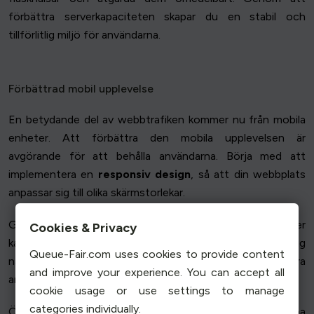
förbättra serverkapaciteten skapar du en stabil och
tillförlitlig miljö för användarna.
Förbättrad mobil upplevelse
En betydande del av webbtrafiken kommer nu från mobila
enheter. Att förbättra den mobila upplevelsen är
avgörande för att behålla användarna. Börja med att
implementera en
responsiv design
, så att din webbplats
anpassar sig till olika skärmstorlekar.
Genom
att optimera bilder och skript
för mobila enheter
Cookies & Privacy
kan laddningstiderna minskas avsevärt. Använd mobilvänlig
Queue-Fair.com uses cookies to provide content
navigering, t.ex. hopfällbara menyer, för att förbättra
and improve your experience. You can accept all
användbarheten.
cookie usage or use settings to manage
categories individually.
Överväg AMP (Accelerated Mobile Pages) för att snabba