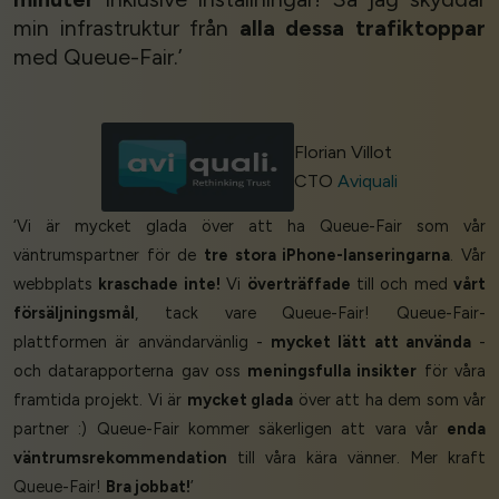
min infrastruktur från
alla dessa trafiktoppar
med Queue-Fair.’
Florian Villot
CTO
Aviquali
‘Vi är mycket glada över att ha Queue-Fair som vår
väntrumspartner för de
tre stora iPhone-lanseringarna
. Vår
webbplats
kraschade inte!
Vi
överträffade
till och med
vårt
försäljningsmål
, tack vare Queue-Fair! Queue-Fair-
plattformen är användarvänlig -
mycket lätt att använda
-
och datarapporterna gav oss
meningsfulla insikter
för våra
framtida projekt. Vi är
mycket glada
över att ha dem som vår
partner :) Queue-Fair kommer säkerligen att vara vår
enda
väntrumsrekommendation
till våra kära vänner. Mer kraft
Queue-Fair!
Bra jobbat!
’