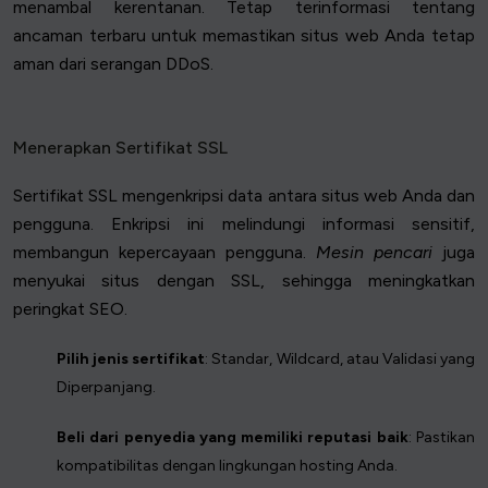
menambal kerentanan. Tetap terinformasi tentang
ancaman terbaru untuk memastikan situs web Anda tetap
aman dari serangan DDoS.
Menerapkan Sertifikat SSL
Sertifikat SSL mengenkripsi data antara situs web Anda dan
pengguna. Enkripsi ini melindungi informasi sensitif,
membangun kepercayaan pengguna.
Mesin pencari
juga
menyukai situs dengan SSL, sehingga meningkatkan
peringkat SEO.
Pilih jenis sertifikat
: Standar, Wildcard, atau Validasi yang
Diperpanjang.
Beli dari penyedia yang memiliki reputasi baik
: Pastikan
kompatibilitas dengan lingkungan hosting Anda.