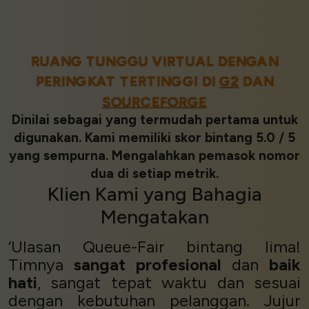
RUANG TUNGGU VIRTUAL DENGAN
PERINGKAT TERTINGGI DI
G2
DAN
SOURCEFORGE
Dinilai sebagai yang termudah pertama untuk
digunakan. Kami memiliki skor bintang 5.0 / 5
yang sempurna. Mengalahkan pemasok nomor
dua di setiap metrik.
Klien
Kami yang
Bahagia
Mengatakan
‘Ulasan Queue-Fair bintang lima!
Timnya
sangat profesional
dan
baik
hati
, sangat tepat waktu dan sesuai
dengan kebutuhan pelanggan. Jujur