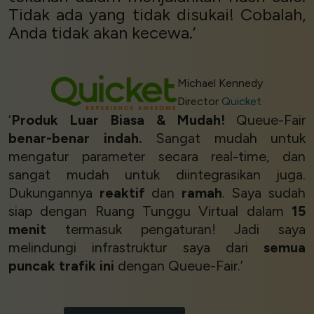
Tidak ada yang tidak disukai! Cobalah,
Anda tidak akan kecewa.’
Michael Kennedy
Director
Quicket
‘
Produk Luar Biasa & Mudah!
Queue-Fair
benar-benar indah.
Sangat mudah untuk
mengatur parameter secara real-time, dan
sangat mudah untuk diintegrasikan juga.
Dukungannya
reaktif
dan
ramah
. Saya sudah
siap dengan Ruang Tunggu Virtual dalam
15
menit
termasuk pengaturan! Jadi saya
melindungi infrastruktur saya dari
semua
puncak trafik ini
dengan Queue-Fair.’