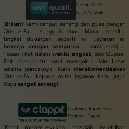
Florian Villot
CTO
Aviquali
‘
Brilian!
Kami sangat senang dan puas dengan
Queue-Fair, sungguh
luar biasa
memiliki
tingkat dukungan seperti ini. Layanan ini
bekerja dengan sempurna
- kami menjual
ribuan tiket dalam
waktu singkat
, dan Queue-
Fair membantu kami mengelola lalu lintas
selama puncaknya! Kami
merekomendasikan
Queue-Fair kepada mitra layanan kami juga.
Saya
sangat senang
!’
Lodovico Benvenuto
Founder
Clappit
‘Kami menyelesaikan masalah kelebihan