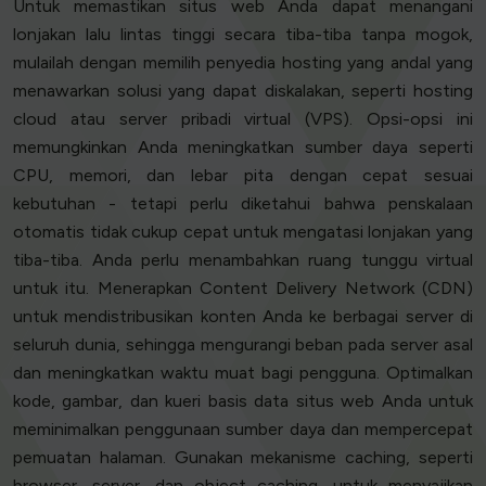
Untuk memastikan situs web Anda dapat menangani
lonjakan lalu lintas tinggi secara tiba-tiba tanpa mogok,
mulailah dengan memilih penyedia hosting yang andal yang
menawarkan solusi yang dapat diskalakan, seperti hosting
cloud atau server pribadi virtual (VPS). Opsi-opsi ini
memungkinkan Anda meningkatkan sumber daya seperti
CPU, memori, dan lebar pita dengan cepat sesuai
kebutuhan - tetapi perlu diketahui bahwa penskalaan
otomatis tidak cukup cepat untuk mengatasi lonjakan yang
tiba-tiba. Anda perlu menambahkan ruang tunggu virtual
untuk itu. Menerapkan Content Delivery Network (CDN)
untuk mendistribusikan konten Anda ke berbagai server di
seluruh dunia, sehingga mengurangi beban pada server asal
dan meningkatkan waktu muat bagi pengguna. Optimalkan
kode, gambar, dan kueri basis data situs web Anda untuk
meminimalkan penggunaan sumber daya dan mempercepat
pemuatan halaman. Gunakan mekanisme caching, seperti
browser, server, dan object caching, untuk menyajikan