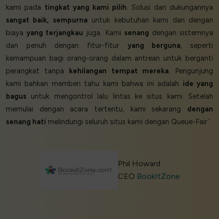
kami pada
tingkat yang kami pilih
. Solusi dan dukungannya
sangat baik, sempurna
untuk kebutuhan kami dan dengan
biaya
yang terjangkau
juga. Kami
senang
dengan sistemnya
dan penuh dengan fitur-fitur
yang berguna
, seperti
kemampuan bagi orang-orang dalam antrean untuk berganti
perangkat tanpa
kehilangan tempat mereka
. Pengunjung
kami bahkan memberi tahu kami bahwa ini adalah
ide yang
bagus
untuk mengontrol lalu lintas ke situs kami. Setelah
memulai dengan acara tertentu, kami sekarang
dengan
senang hati
melindungi seluruh situs kami dengan Queue-Fair.’
Phil Howard
CEO
BookItZone