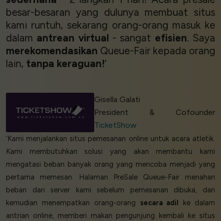
besar-besaran yang dulunya membuat situs
kami runtuh, sekarang orang-orang masuk ke
dalam
antrean virtual
- sangat
efisien
. Saya
merekomendasikan
Queue-Fair kepada orang
lain,
tanpa keraguan!
’
Gisella Galati
President & Cofounder
TicketShow
‘Kami menjalankan situs pemesanan online untuk acara atletik.
Kami membutuhkan solusi yang akan membantu kami
mengatasi beban banyak orang yang mencoba menjadi yang
pertama memesan. Halaman PreSale Queue-Fair menahan
beban dari server kami sebelum pemesanan dibuka, dan
kemudian menempatkan orang-orang
secara adil
ke dalam
antrian online, memberi makan pengunjung kembali ke situs