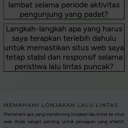
lambat selama periode aktivitas
pengunjung yang padat?
Langkah-langkah apa yang harus
saya terapkan terlebih dahulu
untuk memastikan situs web saya
tetap stabil dan responsif selama
peristiwa lalu lintas puncak?
MEMAHAMI LONJAKAN LALU LINTAS
Memahami apa yang mendorong lonjakan lalu lintas ke situs
web Anda sangat penting untuk persiapan yang efektif.