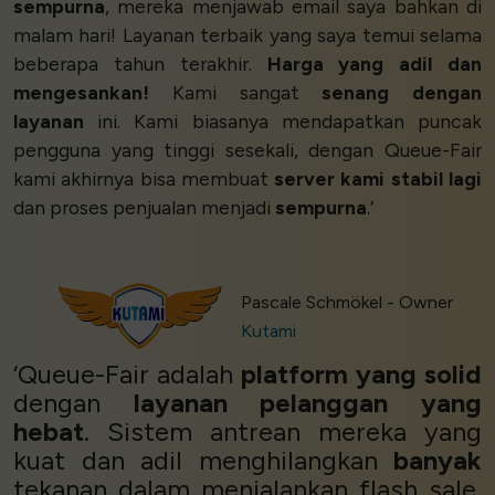
sempurna
, mereka menjawab email saya bahkan di
malam hari! Layanan terbaik yang saya temui selama
beberapa tahun terakhir.
Harga yang adil dan
mengesankan!
Kami sangat
senang dengan
layanan
ini. Kami biasanya mendapatkan puncak
pengguna yang tinggi sesekali, dengan Queue-Fair
kami akhirnya bisa membuat
server kami stabil lagi
dan proses penjualan menjadi
sempurna
.’
Pascale Schmökel - Owner
Kutami
‘Queue-Fair adalah
platform yang solid
dengan
layanan pelanggan yang
hebat
. Sistem antrean mereka yang
kuat dan adil menghilangkan
banyak
tekanan dalam menjalankan flash sale.