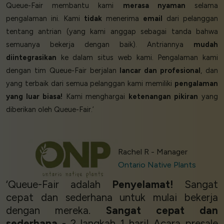
Queue-Fair membantu kami
merasa nyaman
selama
pengalaman ini. Kami
tidak
menerima
email
dari pelanggan
tentang antrian (yang kami anggap sebagai tanda bahwa
semuanya bekerja dengan baik). Antriannya
mudah
diintegrasikan
ke dalam situs web kami. Pengalaman kami
dengan tim Queue-Fair berjalan
lancar dan profesional
, dan
yang terbaik dari semua pelanggan kami memiliki
pengalaman
yang luar biasa!
Kami menghargai
ketenangan pikiran
yang
diberikan oleh Queue-Fair.’
Rachel R - Manager
Ontario Native Plants
‘Queue-Fair adalah
Penyelamat!
Sangat
cepat dan sederhana untuk mulai bekerja
dengan mereka.
Sangat cepat dan
sederhana
- 2 langkah 1 hari! Acara presale