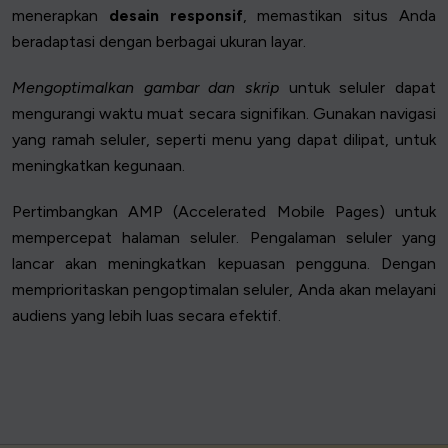
menerapkan
desain responsif
, memastikan situs Anda
beradaptasi dengan berbagai ukuran layar.
Mengoptimalkan gambar dan skrip
untuk seluler dapat
mengurangi waktu muat secara signifikan. Gunakan navigasi
yang ramah seluler, seperti menu yang dapat dilipat, untuk
meningkatkan kegunaan.
Pertimbangkan AMP (Accelerated Mobile Pages) untuk
mempercepat halaman seluler. Pengalaman seluler yang
lancar akan meningkatkan kepuasan pengguna. Dengan
memprioritaskan pengoptimalan seluler, Anda akan melayani
audiens yang lebih luas secara efektif.