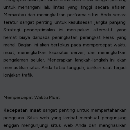
untuk menangani lalu lintas yang tinggi secara efisien.
Memantau dan meningkatkan performa situs Anda secara
teratur sangat penting untuk kesuksesan jangka panjang.
Strategi pengoptimalan ini merupakan alternatif yang
hemat biaya daripada peningkatan perangkat keras yang
mahal. Bagian ini akan berfokus pada mempercepat waktu
muat, meningkatkan kapasitas server, dan meningkatkan
pengalaman seluler. Menerapkan langkah-langkah ini akan
memastikan situs Anda tetap tangguh, bahkan saat terjadi
lonjakan trafik.
Mempercepat Waktu Muat
Kecepatan muat
sangat penting untuk mempertahankan
pengguna. Situs web yang lambat membuat pengunjung
enggan mengunjungi situs web Anda dan menghasilkan