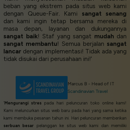
beban yang ekstrem pada situs web kami
dengan Queue-Fair. Kami
sangat senang
dan kami ingin tetap bersama mereka di
masa depan, layanan dan dukungannya
sangat baik
! Staf yang sangat
mudah
dan
sangat membantu
! Semua berjalan
sangat
lancar
dengan implementasi! Tidak ada yang
tidak disukai dari perusahaan ini!’
Marcus B - Head of IT
Scandinavian Travel
‘
Mengurangi stres
pada hari peluncuran toko online kami!
Kami meluncurkan situs web baru pada hari yang sama ketika
kami membuka pesanan tahun ini. Hari peluncuran memberikan
serbuan besar
pelanggan ke situs web kami dan memiliki