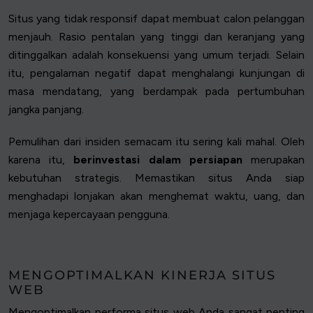
Situs yang tidak responsif dapat membuat calon pelanggan
menjauh. Rasio pentalan yang tinggi dan keranjang yang
ditinggalkan adalah konsekuensi yang umum terjadi. Selain
itu, pengalaman negatif dapat menghalangi kunjungan di
masa mendatang, yang berdampak pada pertumbuhan
jangka panjang.
Pemulihan dari insiden semacam itu sering kali mahal. Oleh
karena itu,
berinvestasi dalam persiapan
merupakan
kebutuhan strategis. Memastikan situs Anda siap
menghadapi lonjakan akan menghemat waktu, uang, dan
menjaga kepercayaan pengguna.
MENGOPTIMALKAN KINERJA SITUS
WEB
Mengoptimalkan performa situs web Anda sangat penting