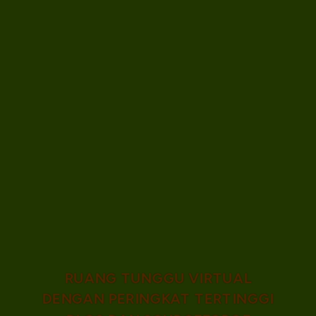
dengan cepat melindungi situs Anda dari lonjakan lalu lintas
dan memastikan pengalaman yang adil dan teratur untuk
semua pengguna.
Langkah-langkah keamanan apa yang digunakan ruang tunggu virtual
Queue-Fair untuk melindungi situs web saya selama peristiwa lalu lintas
tinggi?
Langkah-langkah apa saja yang diperlukan untuk menyiapkan ruang
tunggu virtual Queue-Fair di platform saya menggunakan panduan teknis
Anda?
RUANG TUNGGU VIRTUAL
DENGAN PERINGKAT TERTINGGI