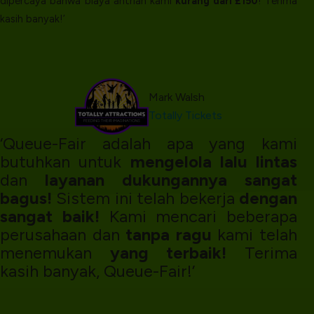
dipercaya bahwa biaya antrian kami
kurang dari £150
! Terima
kasih banyak!’
Mark Walsh
Totally Tickets
‘Queue-Fair adalah apa yang kami
butuhkan untuk
mengelola lalu lintas
dan
layanan dukungannya sangat
bagus!
Sistem ini telah bekerja
dengan
sangat baik!
Kami mencari beberapa
perusahaan dan
tanpa ragu
kami telah
menemukan
yang terbaik!
Terima
kasih banyak, Queue-Fair!’