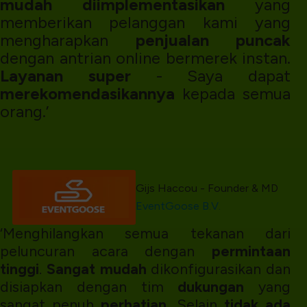
mudah diimplementasikan
yang
memberikan pelanggan kami yang
mengharapkan
penjualan puncak
dengan antrian online bermerek instan.
Layanan super
- Saya dapat
merekomendasikannya
kepada semua
orang.’
Gijs Haccou - Founder & MD
EventGoose B.V.
‘Menghilangkan semua tekanan dari
peluncuran acara dengan
permintaan
tinggi
.
Sangat mudah
dikonfigurasikan dan
disiapkan dengan tim
dukungan
yang
sangat penuh
perhatian
. Selain
tidak ada