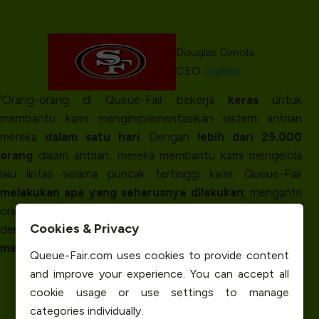
Douglas Dimola
CEO
Giglabs
‘Orang-orang di Queue-Fair bekerja
keras
untuk
membantu kami mengimplementasikan sistem antrian
mereka
dalam satu hari
. Dengan
lebih dari 25.000
orang
dalam antrian, mereka membantu kami mengelola
lalu lintas selama puncak tertinggi kami. Queue-Fair
melakukan apa yang seharusnya dilakukan
; mengantri
orang dengan
harga yang kompetitif
. Kami
senang
Cookies & Privacy
dengan sistem Queue-Fair dan akan
terus
menggunakannya
selama acara-acara mendatang.’
Queue-Fair.com uses cookies to provide content
and improve your experience. You can accept all
cookie usage or use settings to manage
categories individually.