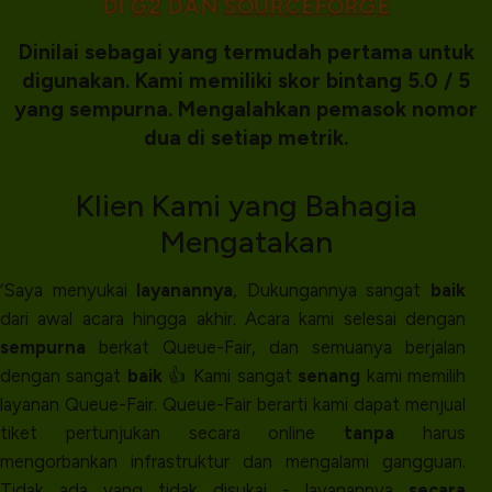
DI
G2
DAN
SOURCEFORGE
Dinilai sebagai yang termudah pertama untuk
digunakan. Kami memiliki skor bintang 5.0 / 5
yang sempurna. Mengalahkan pemasok nomor
dua di setiap metrik.
Klien
Kami yang
Bahagia
Mengatakan
‘Saya menyukai
layanannya
, Dukungannya sangat
baik
dari awal acara hingga akhir. Acara kami selesai dengan
sempurna
berkat Queue-Fair, dan semuanya berjalan
dengan sangat
baik
👍 Kami sangat
senang
kami memilih
layanan Queue-Fair. Queue-Fair berarti kami dapat menjual
tiket pertunjukan secara online
tanpa
harus
mengorbankan infrastruktur dan mengalami gangguan.
Tidak ada yang tidak disukai - layanannya
secara