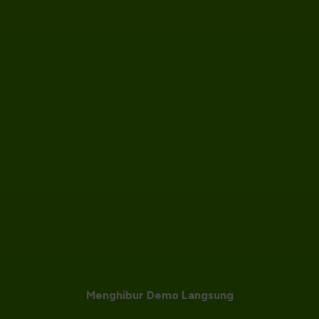
Rasakan Ruang Tunggu Virtual
Queue-Fair sekarang
Menghibur Demo Langsung