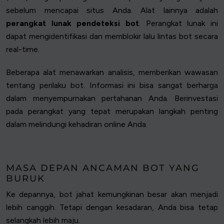
sebelum mencapai situs Anda. Alat lainnya adalah
perangkat lunak pendeteksi bot
. Perangkat lunak ini
dapat mengidentifikasi dan memblokir lalu lintas bot secara
real-time.
Beberapa alat menawarkan analisis, memberikan wawasan
tentang perilaku bot. Informasi ini bisa sangat berharga
dalam menyempurnakan pertahanan Anda. Berinvestasi
pada perangkat yang tepat merupakan langkah penting
dalam melindungi kehadiran online Anda.
MASA DEPAN ANCAMAN BOT YANG
BURUK
Ke depannya, bot jahat kemungkinan besar akan menjadi
lebih canggih. Tetapi dengan kesadaran, Anda bisa tetap
selangkah lebih maju.