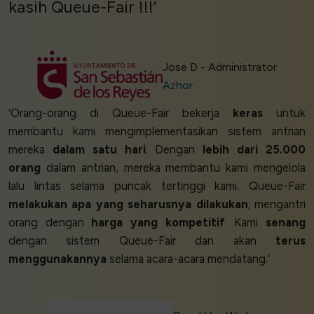
kasih Queue-Fair !!!’
Jose D - Administrator
Azhor
‘Orang-orang di Queue-Fair bekerja
keras
untuk
membantu kami mengimplementasikan sistem antrian
mereka
dalam satu hari
. Dengan
lebih dari 25.000
orang
dalam antrian, mereka membantu kami mengelola
lalu lintas selama puncak tertinggi kami. Queue-Fair
melakukan apa yang seharusnya dilakukan
; mengantri
orang dengan
harga yang kompetitif
. Kami
senang
dengan sistem Queue-Fair dan akan
terus
menggunakannya
selama acara-acara mendatang.’