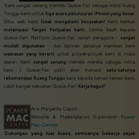
‘Kami sangat senang memiliki Queue-Fair sebagai mitra Ruang
Tunggu kami untuk
tiga acara peluncuran iPhone yang besar
.
Situs web kami
tidak mengalami kerusakan!
Kami bahkan
melampaui Target Penjualan kami
, terima kasih kepada
Queue-Fair! Platform Queue-Fair ramah pengguna -
sangat
mudah digunakan
- dan laporan datanya memberi kami
wawasan yang berarti
untuk proyek-proyek kami di masa
depan. Kami
sangat senang
memiliki mereka sebagai mitra
kami :) Queue-Fair pasti akan menjadi
satu-satunya
rekomendasi Ruang Tunggu
kami kepada teman-teman kami.
Lebih banyak kekuatan Queue-Fair!
Kerja bagus!
’
Ana Margarita Capati
Website & Marketplaces Supervisor
Power
Mac Center
‘
Dukungan yang luar biasa, semuanya bekerja sejak