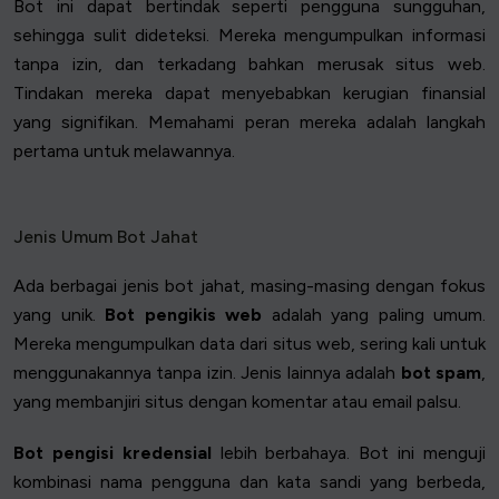
Bot ini dapat bertindak seperti pengguna sungguhan,
sehingga sulit dideteksi. Mereka mengumpulkan informasi
tanpa izin, dan terkadang bahkan merusak situs web.
Tindakan mereka dapat menyebabkan kerugian finansial
yang signifikan. Memahami peran mereka adalah langkah
pertama untuk melawannya.
Jenis Umum Bot Jahat
Ada berbagai jenis bot jahat, masing-masing dengan fokus
yang unik.
Bot pengikis web
adalah yang paling umum.
Mereka mengumpulkan data dari situs web, sering kali untuk
menggunakannya tanpa izin. Jenis lainnya adalah
bot spam
,
yang membanjiri situs dengan komentar atau email palsu.
Bot pengisi kredensial
lebih berbahaya. Bot ini menguji
kombinasi nama pengguna dan kata sandi yang berbeda,