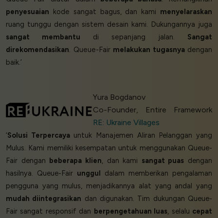
penyesuaian
kode sangat bagus, dan kami
menyelaraskan
ruang tunggu dengan sistem desain kami. Dukungannya juga
sangat membantu
di sepanjang jalan.
Sangat
direkomendasikan
. Queue-Fair
melakukan tugasnya
dengan
baik.’
Yura Bogdanov
Co-Founder, Entire Framework
RE: Ukraine Villages
‘
Solusi Terpercaya
untuk Manajemen Aliran Pelanggan yang
Mulus. Kami memiliki kesempatan untuk menggunakan Queue-
Fair dengan
beberapa klien
, dan kami
sangat puas
dengan
hasilnya. Queue-Fair
unggul
dalam memberikan pengalaman
pengguna yang mulus, menjadikannya alat yang andal yang
mudah diintegrasikan
dan digunakan. Tim dukungan Queue-
Fair sangat responsif dan
berpengetahuan luas
, selalu
cepat