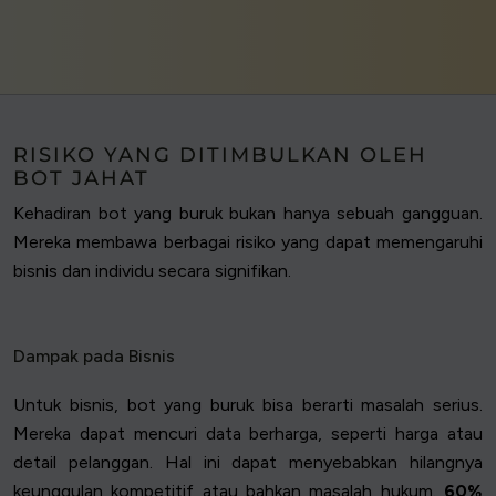
RISIKO YANG DITIMBULKAN OLEH
BOT JAHAT
Kehadiran bot yang buruk bukan hanya sebuah gangguan.
Mereka membawa berbagai risiko yang dapat memengaruhi
bisnis dan individu secara signifikan.
Dampak pada Bisnis
Untuk bisnis, bot yang buruk bisa berarti masalah serius.
Mereka dapat mencuri data berharga, seperti harga atau
detail pelanggan. Hal ini dapat menyebabkan hilangnya
keunggulan kompetitif atau bahkan masalah hukum.
60%