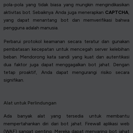
pola-pola yang tidak biasa yang mungkin mengindikasikan
aktivitas bot. Sebaiknya Anda juga menerapkan
CAPTCHA
,
yang dapat menantang bot dan memverifikasi bahwa
pengguna adalah manusia.
Perbarui protokol keamanan secara teratur dan gunakan
pembatasan kecepatan untuk mencegah server kelebihan
beban. Mendorong kata sandi yang kuat dan autentikasi
dua faktor juga dapat menggagalkan bot jahat. Dengan
tetap proaktif, Anda dapat mengurangi risiko secara
signifikan.
Alat untuk Perlindungan
Ada banyak alat yang tersedia untuk membantu
mempertahankan diri dari bot jahat. Firewall aplikasi web
(WAF) sangat penting. Mereka dapat menyaring bot jahat