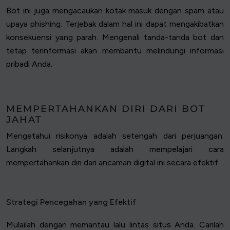
Bot ini juga mengacaukan kotak masuk dengan spam atau
upaya phishing. Terjebak dalam hal ini dapat mengakibatkan
konsekuensi yang parah. Mengenali tanda-tanda bot dan
tetap terinformasi akan membantu melindungi informasi
pribadi Anda.
MEMPERTAHANKAN DIRI DARI BOT
JAHAT
Mengetahui risikonya adalah setengah dari perjuangan.
Langkah selanjutnya adalah mempelajari cara
mempertahankan diri dari ancaman digital ini secara efektif.
Strategi Pencegahan yang Efektif
Mulailah dengan memantau lalu lintas situs Anda. Carilah