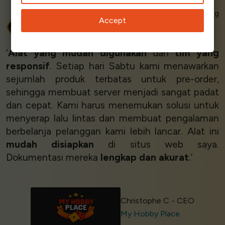
Jean-Baptiste G - Webmarketing
Accept
Project Manager
Bricolib
‘
Alat yang mudah digunakan
dan
tim yang
responsif
. Setiap hari Sabtu kami menawarkan
sejumlah produk terbatas untuk pre-order,
sehingga membuat server menjadi sangat padat
dan cepat. Kami harus menemukan solusi untuk
menyerap lalu lintas dan membuat pengalaman
berbelanja pelanggan kami lebih lancar. Alat ini
mudah disiapkan
di situs web saya.
Dokumentasi mereka
lengkap dan akurat
.’
Christophe C - CEO
My Hobby Place