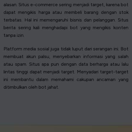
alasan. Situs e-commerce sering menjadi target, karena bot
dapat mengikis harga atau membeli barang dengan stok
terbatas. Hal ini memengaruhi bisnis dan pelanggan. Situs
berita sering kali menghadapi bot yang mengikis konten
tanpa izin.
Platform media sosial juga tidak luput dari serangan ini. Bot
membuat akun palsu, menyebarkan informasi yang salah
atau spam. Situs apa pun dengan data berharga atau lalu
lintas tinggi dapat menjadi target. Menyadari target-target
ini membantu dalam memahami cakupan ancaman yang
ditimbulkan oleh bot jahat.