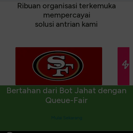
R
i
b
u
a
n
o
r
g
a
n
i
s
a
s
i
t
e
r
k
e
m
u
k
a
m
e
m
p
e
r
c
a
y
a
i
s
o
l
u
s
i
a
n
t
r
i
a
n
k
a
m
i
Bertahan dari Bot Jahat dengan
Queue-Fair
Mulai Sekarang