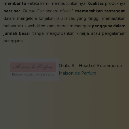
membantu
ketika kami membutuhkannya.
Kualitas
produknya
bersinar
. Queue-Fair secara efektif
memecahkan tantangan
dalam mengelola lonjakan lalu lintas yang tinggi, memastikan
bahwa situs web klien kami dapat menangani
pengguna dalam
jumlah besar
tanpa mengorbankan kinerja atau pengalaman
pengguna.’
Giulio S - Head of Ecommerce
Maison de Parfum