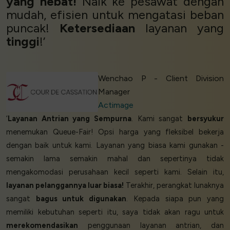
yang hebat!
Naik ke pesawat dengan
mudah, efisien untuk mengatasi beban
puncak!
Ketersediaan
layanan yang
tinggi
!’
Wenchao P - Client Division
Manager
Actimage
‘
Layanan Antrian yang Sempurna
. Kami sangat
bersyukur
menemukan Queue-Fair! Opsi harga yang fleksibel bekerja
dengan baik untuk kami. Layanan yang biasa kami gunakan -
semakin lama semakin mahal dan sepertinya tidak
mengakomodasi perusahaan kecil seperti kami. Selain itu,
layanan pelanggannya luar biasa!
Terakhir, perangkat lunaknya
sangat
bagus untuk digunakan
. Kepada siapa pun yang
memiliki kebutuhan seperti itu, saya tidak akan ragu untuk
merekomendasikan
penggunaan layanan antrian, dan