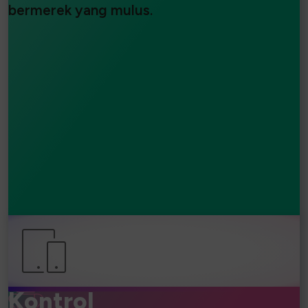
bermerek yang mulus.
⧐
Kontrol