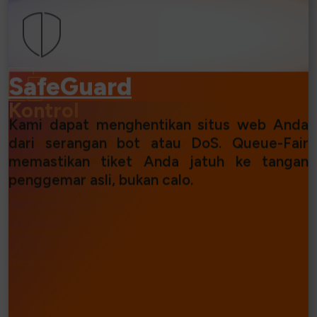
SafeGuard
Kontrol
Kami dapat menghentikan situs web Anda
dari serangan bot atau DoS. Queue-Fair
Sesuaikan aspek apa pun dari presentasi Ruang Tunggu
memastikan tiket Anda jatuh ke tangan
Virtual dengan alat intuitif kami. Ubah pengaturan, pesan,
analisis lalu lintas secara real time, dan kembangkan
penggemar asli, bukan calo.
wawasan untuk acara dan penjualan online di masa
mendatang dengan rangkaian statistik pemenang
penghargaan kami.
Baca lebih lanjut...