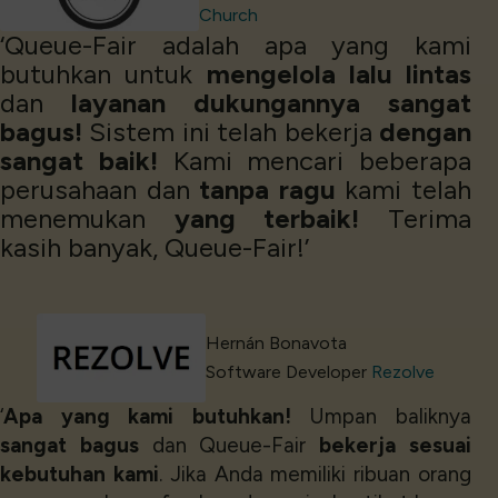
Church
‘Queue-Fair adalah apa yang kami
butuhkan untuk
mengelola lalu lintas
dan
layanan dukungannya sangat
bagus!
Sistem ini telah bekerja
dengan
sangat baik!
Kami mencari beberapa
perusahaan dan
tanpa ragu
kami telah
menemukan
yang terbaik!
Terima
kasih banyak, Queue-Fair!’
Hernán Bonavota
Software Developer
Rezolve
‘
Apa yang kami butuhkan!
Umpan baliknya
sangat bagus
dan Queue-Fair
bekerja sesuai
kebutuhan kami
. Jika Anda memiliki ribuan orang