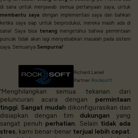
di sana untuk menjawab semua pertanyaan saya, untuk
membantu saya
dengan implementasi saya dan bahkan
ketika saya siap untuk berproduksi, mereka masih ada di
sana! Saya bisa
tenang
mengetahui bahwa permintaan
puncak tidak akan lagi menyebabkan masalah pada sistem
saya. Semuanya
Sempurna!
’
Richard Laniel
Partner
Rocksoft
‘Menghilangkan semua tekanan dari
peluncuran acara dengan
permintaan
tinggi
.
Sangat mudah
dikonfigurasikan dan
disiapkan dengan tim
dukungan
yang
sangat penuh
perhatian
. Selain
tidak ada
stres
, kami benar-benar
terjual lebih cepat
.