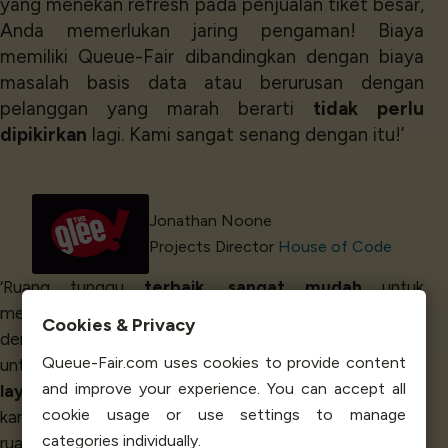
yang menekan refresh pada penjualan tiket besar,
Anda memerlukan jaring pengaman! Biaya
memiliki Queue-Fair dibandingkan dengan biaya
masalah basis data atau berurusan dengan
pelanggan yang marah berarti
tidak perlu
dipikirkan
lagi. Kami sangat senang dengan itu!’
Jonathan Noone
Projects Director
House of Code
‘Ruang tunggu
terbaik
,
sangat mudah
untuk
menerapkannya,
sangat berguna
!!! Sistem ini bekerja
Cookies & Privacy
dengan
sangat baik
- kami akan menggunakannya lagi
Queue-Fair.com uses cookies to provide content
untuk acara-acara mendatang, dan
saya menyukai
and improve your experience. You can accept all
layanan ini!
Kami bisa mendistribusikan beban server
cookie usage or use settings to manage
kami, karena semua pengguna bisa tetap berada di
categories individually.
ruang tunggu virtual, jadi bagi saya, saya membuat