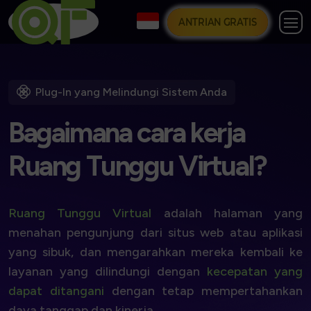
ANTRIAN GRATIS
Plug-In yang Melindungi Sistem Anda
B
a
g
a
i
m
a
n
a
c
a
r
a
k
e
r
j
a
R
u
a
n
g
T
u
n
g
g
u
V
i
r
t
u
a
l
?
Ruang Tunggu Virtual
adalah halaman yang
menahan pengunjung dari situs web atau aplikasi
yang sibuk, dan mengarahkan mereka kembali ke
layanan yang dilindungi dengan
kecepatan yang
dapat ditangani
dengan tetap mempertahankan
daya tanggap dan kinerja.