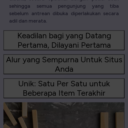
sehingga semua pengunjung yang tiba
sebelum antrean dibuka diperlakukan secara
adil dan merata.
Keadilan bagi yang Datang
Pertama, Dilayani Pertama
Alur yang Sempurna Untuk Situs
Anda
Unik: Satu Per Satu untuk
Beberapa Item Terakhir