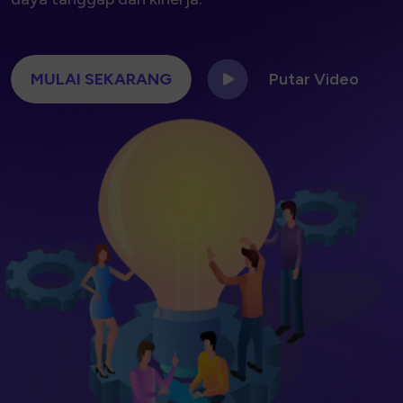
MULAI SEKARANG
Putar Video