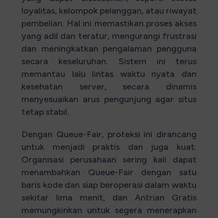
loyalitas, kelompok pelanggan, atau riwayat
pembelian. Hal ini memastikan proses akses
yang adil dan teratur, mengurangi frustrasi
dan meningkatkan pengalaman pengguna
secara keseluruhan. Sistem ini terus
memantau lalu lintas waktu nyata dan
kesehatan server, secara dinamis
menyesuaikan arus pengunjung agar situs
tetap stabil.
Dengan Queue-Fair, proteksi ini dirancang
untuk menjadi praktis dan juga kuat.
Organisasi perusahaan sering kali dapat
menambahkan Queue-Fair dengan satu
baris kode dan siap beroperasi dalam waktu
sekitar lima menit, dan Antrian Gratis
memungkinkan untuk segera menerapkan