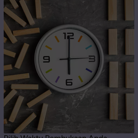
Pilih Waktu Pembukaan Anda