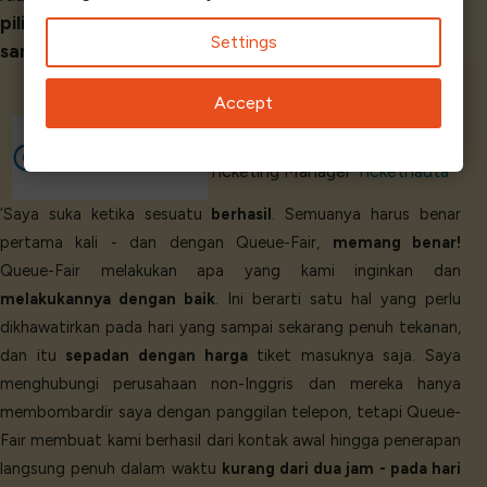
pilihan
yang tepat dengan memilih alat ini.
Semuanya
Settings
sangat mengagumkan!
’
Accept
Franco Obet Rivera
Ticketing Manager
Ticketnauta
‘Saya suka ketika sesuatu
berhasil
. Semuanya harus benar
pertama kali - dan dengan Queue-Fair,
memang benar!
Queue-Fair melakukan apa yang kami inginkan dan
melakukannya dengan baik
. Ini berarti satu hal yang perlu
dikhawatirkan pada hari yang sampai sekarang penuh tekanan,
dan itu
sepadan dengan harga
tiket masuknya saja. Saya
menghubungi perusahaan non-Inggris dan mereka hanya
membombardir saya dengan panggilan telepon, tetapi Queue-
Fair membuat kami berhasil dari kontak awal hingga penerapan
langsung penuh dalam waktu
kurang dari dua jam - pada hari