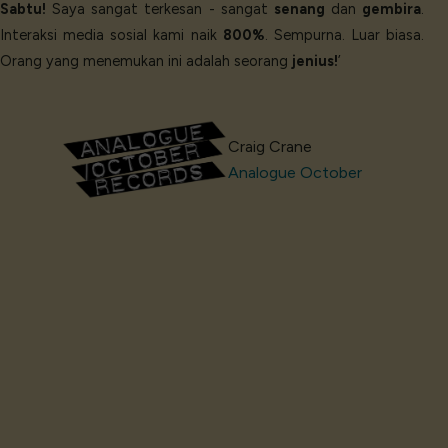
Sabtu!
Saya sangat terkesan - sangat
senang
dan
gembira
.
Interaksi media sosial kami naik
800%
. Sempurna. Luar biasa.
Orang yang menemukan ini adalah seorang
jenius!
’
Craig Crane
Analogue October