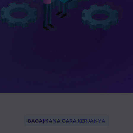
BAGAIMANA CARA KERJANYA