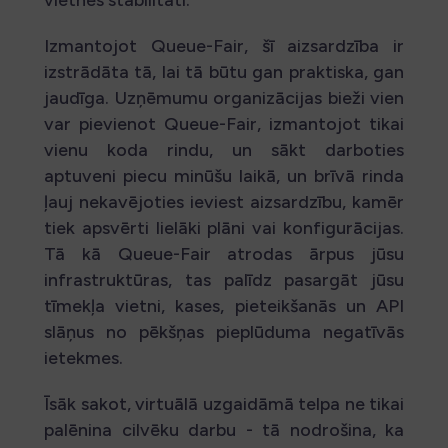
Izmantojot Queue-Fair, šī aizsardzība ir
izstrādāta tā, lai tā būtu gan praktiska, gan
jaudīga. Uzņēmumu organizācijas bieži vien
var pievienot Queue-Fair, izmantojot tikai
vienu koda rindu, un sākt darboties
aptuveni piecu minūšu laikā, un brīvā rinda
ļauj nekavējoties ieviest aizsardzību, kamēr
tiek apsvērti lielāki plāni vai konfigurācijas.
Tā kā Queue-Fair atrodas ārpus jūsu
infrastruktūras, tas palīdz pasargāt jūsu
tīmekļa vietni, kases, pieteikšanās un API
slāņus no pēkšņas pieplūduma negatīvās
ietekmes.
Īsāk sakot, virtuālā uzgaidāmā telpa ne tikai
palēnina cilvēku darbu - tā nodrošina, ka