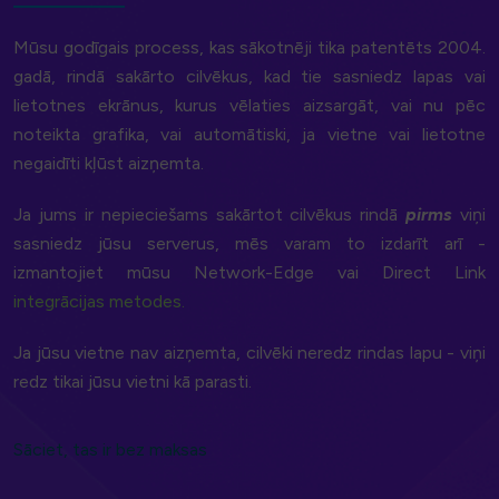
Mūsu godīgais process, kas sākotnēji tika patentēts 2004.
gadā, rindā sakārto cilvēkus, kad tie sasniedz lapas vai
lietotnes ekrānus, kurus vēlaties aizsargāt, vai nu pēc
noteikta grafika, vai automātiski, ja vietne vai lietotne
negaidīti kļūst aizņemta.
Ja jums ir nepieciešams sakārtot cilvēkus rindā
pirms
viņi
sasniedz jūsu serverus, mēs varam to izdarīt arī -
izmantojiet mūsu Network-Edge vai Direct Link
integrācijas metodes.
Ja jūsu vietne nav aizņemta, cilvēki neredz rindas lapu - viņi
redz tikai jūsu vietni kā parasti.
Sāciet, tas ir bez maksas