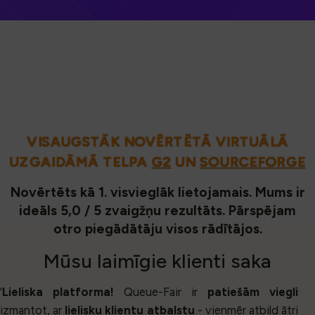
VISAUGSTĀK NOVĒRTĒTĀ VIRTUĀLĀ
UZGAIDĀMĀ TELPA
G2
UN
SOURCEFORGE
Novērtēts kā 1. visvieglāk lietojamais. Mums ir
ideāls 5,0 / 5 zvaigžņu rezultāts. Pārspējam
otro piegādātāju visos rādītājos.
Mūsu
laimīgie klienti
saka
‘
Lieliska platforma!
Queue-Fair ir
patiešām viegli
izmantot, ar
lielisku klientu atbalstu
- vienmēr atbild ātri