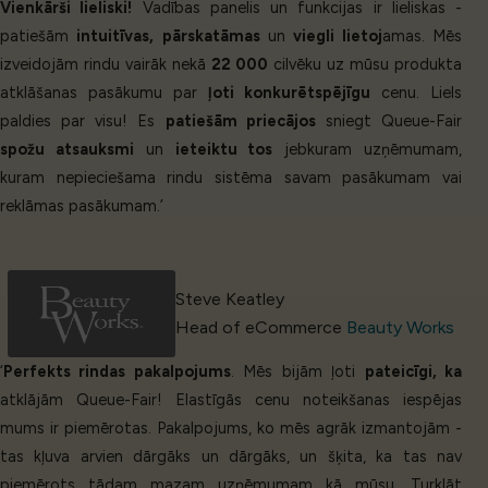
Vienkārši lieliski!
Vadības panelis un funkcijas ir lieliskas -
patiešām
intuitīvas,
pārskatāmas
un
viegli lietoj
amas. Mēs
izveidojām rindu vairāk nekā
22 000
cilvēku uz mūsu produkta
atklāšanas pasākumu par
ļoti konkurētspējīgu
cenu. Liels
paldies par visu! Es
patiešām priecājos
sniegt Queue-Fair
spožu atsauksmi
un
ieteiktu tos
jebkuram uzņēmumam,
kuram nepieciešama rindu sistēma savam pasākumam vai
reklāmas pasākumam.’
Steve Keatley
Head of eCommerce
Beauty Works
‘
Perfekts rindas pakalpojums
. Mēs bijām ļoti
pateicīgi, ka
atklājām Queue-Fair! Elastīgās cenu noteikšanas iespējas
mums ir piemērotas. Pakalpojums, ko mēs agrāk izmantojām -
tas kļuva arvien dārgāks un dārgāks, un šķita, ka tas nav
piemērots tādam mazam uzņēmumam kā mūsu. Turklāt