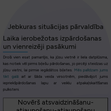
Jebkuras situācijas pārvaldība
Laika ierobežotas izpārdošanas
un vienreizēji pasākumi
Droši vien esat pamanījis, ka jūsu vietnē ir liela datplūsma,
kas notiek vēl pirms biļešu pārdošanas, jo pircēji steidzas uz
jūsu vietni, lai pirmie iegādātos biļetes.
Mēs palīdzam jums
tikt galā
arī ar šāda veida virsotnēm, piedāvājot jums
iepriekšpārdošanas lapu ar veiklu atpakaļskaitīšanas
pulksteni.
Novērš atsvaidzināšanu-
atjaunošanu-atjaunošanu