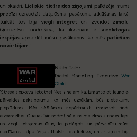
un skaidri.
Lieliskie tiešraides ziņojumi
palīdzēja mums
precīzi
uzraudzīt datplūsmu pasākumu atklāšanas laikā,
turklāt tos bija
viegli integrēt
un izveidot
zīmolu
.
Queue-Fair nodrošina, ka ikvienam ir
vienlīdzīgas
iespējas
apmeklēt mūsu pasākumus, ko mēs
patiešām
novērtējam.
’
Nikita Tailor
Digital Marketing Executive
War
Child
‘Stresa slepkava lietotne! Mēs zinājām, ka, izmantojot jauno e-
pārvaldes pakalpojumu, ko mēs uzsākām, būs pieteikumu
pieplūdums. Mēs vēlējāmies nepārtraukti izmantot rindu
aizsardzībai. Queue-Fair nodrošināja mums zīmolu rindas lapu
un viegli lietojamus rīkus, lai pielāgotu un pārvaldītu mūsu
gaidīšanas telpu. Viņu atbalsts bija
lielisks
, un ar viņiem bija