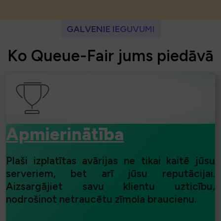
GALVENIE IEGUVUMI
K
o
Q
u
e
u
e
-
F
a
i
r
j
u
m
s
p
i
e
d
ā
v
ā
Apmierinātība
Plaši izplatītas avārijas ne tikai kaitē jūsu
serveriem, bet arī jūsu reputācijai.
Aizsargājiet savu klientu uzticību,
nodrošinot netraucētu zīmola braucienu.