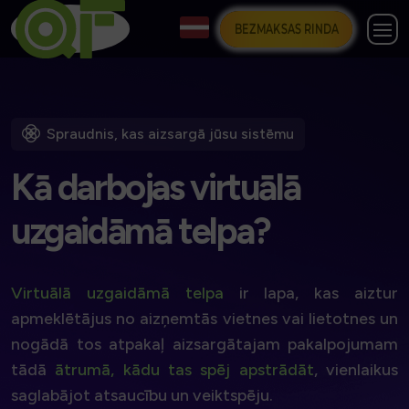
BEZMAKSAS RINDA
Spraudnis, kas aizsargā jūsu sistēmu
K
ā
d
a
r
b
o
j
a
s
v
i
r
t
u
ā
l
ā
u
z
g
a
i
d
ā
m
ā
t
e
l
p
a
?
Virtuālā uzgaidāmā telpa
ir lapa, kas aiztur
apmeklētājus no aizņemtās vietnes vai lietotnes un
nogādā tos atpakaļ aizsargātajam pakalpojumam
tādā
ātrumā, kādu tas spēj apstrādāt
, vienlaikus
saglabājot atsaucību un veiktspēju.