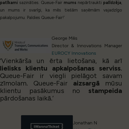
patīkami
sazināties. Queue-Fair
mums
nepārtraukti
palīdzēja
,
un mums ir svarīgi, ka mēs tiešām saņēmām vajadzīgo
pakalpojumu. Paldies Queue-Fair!’
George Milis
Director & Innovations Manager
EUROCY Innovations
‘Vienkārša un ērta lietošana, kā arī
lielisks klientu apkalpošanas serviss
.
Queue-Fair ir viegli pielāgot savam
zīmolam. Queue-Fair
aizsargā
mūsu
klientu pasākumus no
stampeida
pārdošanas laikā.’
Jonathan N