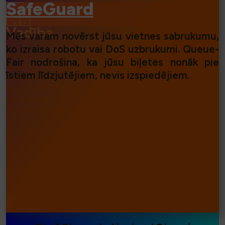
SafeGuard
Vadība
Mēs varam novērst jūsu vietnes sabrukumu,
ko izraisa robotu vai DoS uzbrukumi. Queue-
Pielāgojiet jebkuru virtuālās uzgaidāmās telpas prezentācijas
Fair nodrošina, ka jūsu biļetes nonāk pie
aspektu, izmantojot mūsu intuitīvos rīkus. Mainiet
īstiem līdzjutējiem, nevis izspiedējiem.
iestatījumus, ziņojumapmaiņas, analizējiet datplūsmu reāllaikā
un izstrādājiet ieskatus par turpmākajiem tiešsaistes
pasākumiem un pārdošanu, izmantojot mūsu godalgoto
statistikas komplektu.
Lasīt vairāk...
⧐