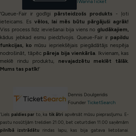
IWannaTicket
‘Queue-Fair ir godīgi
pārsteidzošs produkts
- ļoti
ieteicams. Es
vēlos, lai mēs būtu pārgājuši agrāk!
Viss process līdz ieviešanai bija viens no
gludākajiem,
kādus jebkad esmu piedzīvojis. Queue-Fair ir
papildu
funkcijas, ko
mūsu iepriekšējais piegādātājs nespēja
nodrošināt, tāpēc
pāreja bija vienkārša
. Ikvienam, kas
meklē rindu produktu,
nevajadzētu meklēt tālāk
.
Mums tas patīk!
’
Dennis Doulgeridis
Founder
TicketSearch
‘Liels
paldies par
to, ka
tik ātri
apvērsāt mūsu pieprasījumu. E-
pastu nosūtījām trešdien 21.00, bet ceturtdien 11.00 saņēmām
pilnībā izstrādātu
rindas lapu, kas bija gatava lietošanai.