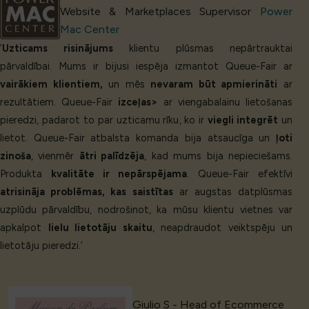
Website & Marketplaces Supervisor
Power
Mac Center
‘
Uzticams risinājums
klientu plūsmas nepārtrauktai
pārvaldībai. Mums ir bijusi iespēja izmantot Queue-Fair ar
vairākiem klientiem,
un mēs
nevaram būt apmierināti
ar
rezultātiem. Queue-Fair
izceļas>
ar viengabalainu lietošanas
pieredzi, padarot to par uzticamu rīku, ko ir
viegli integrēt
un
lietot. Queue-Fair atbalsta komanda bija atsaucīga un
ļoti
zinoša
, vienmēr
ātri palīdzēja
, kad mums bija nepieciešams.
Produkta
kvalitāte ir nepārspējama
. Queue-Fair efektīvi
atrisināja problēmas, kas saistītas
ar augstas datplūsmas
uzplūdu pārvaldību, nodrošinot, ka mūsu klientu vietnes var
apkalpot
lielu lietotāju skaitu
, neapdraudot veiktspēju un
lietotāju pieredzi.’
Giulio S - Head of Ecommerce