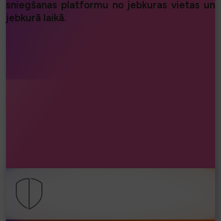
sniegšanas platformu no jebkuras vietas un
uzziniet, kā sociālie pierādījumi var palielināt pārdošanas apjomu.
jebkurā laikā.
Lasīt vairāk...
⧐