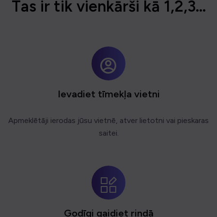
T
a
s
i
r
t
i
k
v
i
e
n
k
ā
r
š
i
k
ā
1
,
2
,
3
.
.
.
Ievadiet tīmekļa vietni
Apmeklētāji ierodas jūsu vietnē, atver lietotni vai pieskaras
saitei.
Godīgi gaidiet rindā