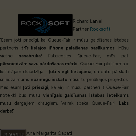
Richard Laniel
Partner
Rocksoft
‘Esam ļoti priecīgi, ka Queue-Fair ir mūsu gaidīšanas istabas
partneris
trīs lielajos iPhone palaišanas pasākumos
. Mūsu
vietne
nesabruka!
Pateicoties Queue-Fair, mēs pat
pārsniedzām savu pārdošanas mērķi
! Queue-Fair platforma ir
lietotājam draudzīga -
ļoti viegli lietojama
, un datu pārskati
sniedza mums
nozīmīgu ieskatu
mūsu turpmākajos projektos.
Mēs esam
ļoti priecīgi,
ka viņi ir mūsu partneri :) Queue-Fair
noteikti būs mūsu
vienīgais gaidīšanas istabas ieteikums
mūsu dārgajiem draugiem. Vairāk spēka Queue-Fair!
Labs
darbs!
’
Ana Margarita Capati