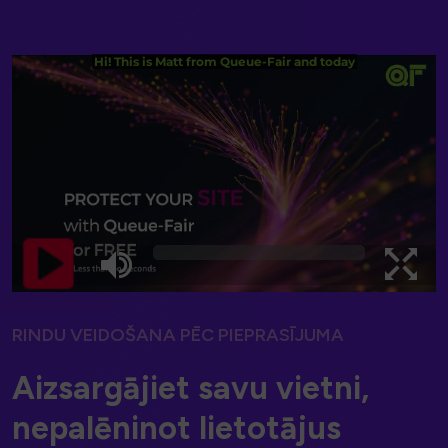
RINDU VEIDOŠANA PĒC PIEPRASĪJUMA
A
i
z
s
a
r
g
ā
j
i
e
t
s
a
v
u
v
i
e
t
n
i
,
n
e
p
a
l
ē
n
i
n
o
t
l
i
e
t
o
t
ā
j
u
s