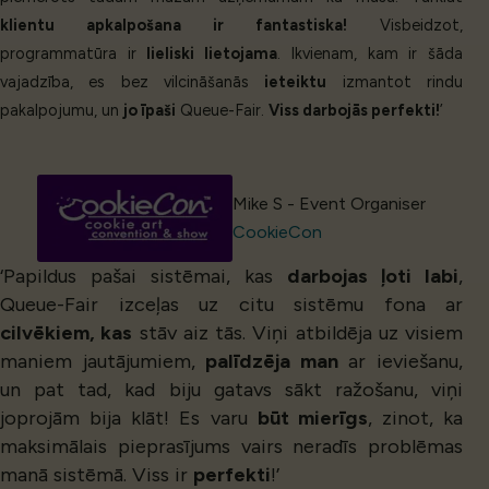
klientu apkalpošana ir fantastiska!
Visbeidzot,
programmatūra ir
lieliski lietojama
. Ikvienam, kam ir šāda
vajadzība, es bez vilcināšanās
ieteiktu
izmantot rindu
pakalpojumu, un
jo īpaši
Queue-Fair.
Viss darbojās perfekti!
’
Mike S - Event Organiser
CookieCon
‘Papildus pašai sistēmai, kas
darbojas ļoti labi
,
Queue-Fair izceļas uz citu sistēmu fona ar
cilvēkiem, kas
stāv aiz tās. Viņi atbildēja uz visiem
maniem jautājumiem,
palīdzēja man
ar ieviešanu,
un pat tad, kad biju gatavs sākt ražošanu, viņi
joprojām bija klāt! Es varu
būt mierīgs
, zinot, ka
maksimālais pieprasījums vairs neradīs problēmas
manā sistēmā. Viss ir
perfekti
!’