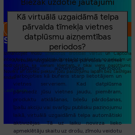
Biežāk uzdotie jautājumi
Kā virtuālā uzgaidāmā telpa
pārvalda tīmekļa vietnes
datplūsmu aizņemtības
SafeGuard
periodos?
Izmantojiet mūsu
uzlabotos drošības vārtus
un Captcha
integrāciju, lai automātiski šķirotu īstos klientus no pelavām un
Virtuālā uzgaidāmā telpa pārvalda vietnes
nodrošinātu, ka vienam klientam ir tikai viens pasūtījums.
datplūsmu aizņemtības periodos,
Novērš arī cilvēku piekļuvi jūsu pasūtījumu lapām bez taisnīgas
darbojoties kā buferis starp lietotājiem un
rindas.
vietnes serveriem. Kad datplūsma
Lasīt vairāk...
pārsniedz jūsu vietnes jaudu, piemēram,
produktu atklāšanas, biļešu pārdošanas,
īpašu akciju vai svarīgu publisku paziņojumu
laikā, virtuālā uzgaidāmā telpa automātiski
aktivizējas. Tā uz laiku novirza lieko
apmeklētāju skaitu uz drošu, zīmolu veidotu