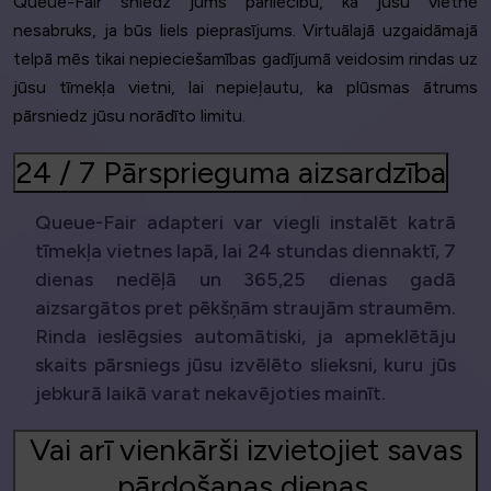
Queue-Fair sniedz jums pārliecību, ka jūsu vietne
nesabruks, ja būs liels pieprasījums. Virtuālajā uzgaidāmajā
telpā mēs tikai nepieciešamības gadījumā veidosim rindas uz
jūsu tīmekļa vietni, lai nepieļautu, ka plūsmas ātrums
pārsniedz jūsu norādīto limitu.
24 / 7 Pārsprieguma aizsardzība
Queue-Fair adapteri var viegli instalēt katrā
tīmekļa vietnes lapā, lai 24 stundas diennaktī, 7
dienas nedēļā un 365,25 dienas gadā
aizsargātos pret pēkšņām straujām straumēm.
Rinda ieslēgsies automātiski, ja apmeklētāju
skaits pārsniegs jūsu izvēlēto slieksni, kuru jūs
jebkurā laikā varat nekavējoties mainīt.
Vai arī vienkārši izvietojiet savas
pārdošanas dienas.