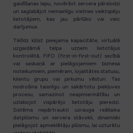
gaidīšanas lapu, novēršot servera pārslodzi
un saglabājot nemainīgu vietnes veiktspēju
lietotājiem, kas jau pārlūko vai veic
darījumus.
Tiklīdz kļūst pieejama kapacitāte, virtuālā
uzgaidāmā telpa uzņem lietotājus
kontrolētā, FIFO (first-in-first-out) secībā
vai saskaņā ar pielāgojamiem biznesa
noteikumiem, piemēram, lojalitātes statusu,
klientu grupu vai pirkumu vēsturi. Tas
nodrošina taisnīgu un sakārtotu piekļuves
procesu, samazinot neapmierinātību un
uzlabojot vispārējo lietotāju pieredzi.
Sistēma nepārtraukti uzrauga reāllaika
datplūsmu un servera stāvokli, dinamiski
pielāgojot apmeklētāju plūsmu, lai uzturētu
vietnes stabilitāti.