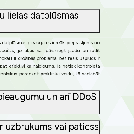
u lielas datplūsmas
s datplūsmas pieaugums ir reāls pieprasījums no
raucošas, jo abas var pārsniegt jaudu un radīt
okārt ir drošības problēma, bet reāls uzplūds ir
pat efektīvi kā naidīgums, ja netiek kontrolēta
ienlaikus paredzot praktisku veidu, kā saglabāt
s pieaugumu un arī DDoS
 ir uzbrukums vai patiess