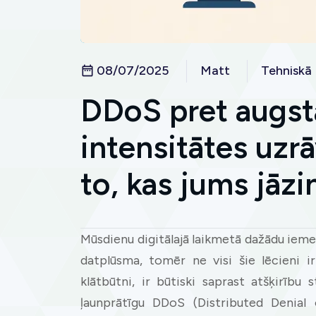
08/07/2025
Matt
Tehniskā
DDoS pret augst
intensitātes uzrā
to, kas jums jāzi
Mūsdienu digitālajā laikmetā dažādu iemes
datplūsma, tomēr ne visi šie lēcieni ir
klātbūtni, ir būtiski saprast atšķirību
ļaunprātīgu DDoS (Distributed Denial