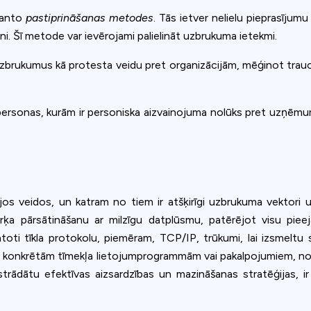
zmanto
pastiprināšanas metodes
. Tās ietver nelielu pieprasīju
ni. Šī metode var ievērojami palielināt uzbrukuma ietekmi.
brukumus kā protesta veidu pret organizācijām, mēģinot trauc
ersonas, kurām ir personiska aizvainojuma nolūks pret uzņēmum
os veidos, un katram no tiem ir atšķirīgi uzbrukuma vektori u
rķa pārsātināšanu ar milzīgu datplūsmu, patērējot visu pie
oti tīkla protokolu, piemēram, TCP/IP, trūkumi, lai izsmeltu 
et konkrētām tīmekļa lietojumprogrammām vai pakalpojumiem, nos
trādātu efektīvas aizsardzības un mazināšanas stratēģijas, ir