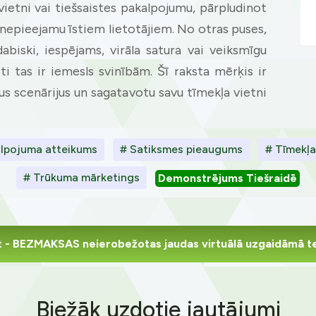
ietni vai tiešsaistes pakalpojumu, pārpludinot
 nepieejamu īstiem lietotājiem. No otras puses,
abiski, iespējams, virāla satura vai veiksmīgu
i tas ir iemesls svinībām. Šī raksta mērķis ir
vus scenārijus un sagatavotu savu tīmekļa vietni
alpojuma atteikums
# Satiksmes pieaugums
# Tīmekļa
# Trūkuma mārketings
Demonstrējums Tiešraidē
t
- BEZMAKSAS neierobežotas jaudas virtuālā uzgaidāmā t
Biežāk uzdotie jautājumi