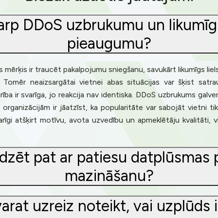
starp DDoS uzbrukumu un likumīg
pieaugumu?
 mērķis ir traucēt pakalpojumu sniegšanu, savukārt likumīgs liel
īgi. Tomēr neaizsargātai vietnei abas situācijas var šķist sat
ība ir svarīga, jo reakcija nav identiska. DDoS uzbrukums galven
ganizācijām ir jāatzīst, ka popularitāte var sabojāt vietni tik
rīgi atšķirt motīvu, avota uzvedību un apmeklētāju kvalitāti, v
īdzēt pat ar patiesu datplūsma
mazināšanu?
varat uzreiz noteikt, vai uzplūds