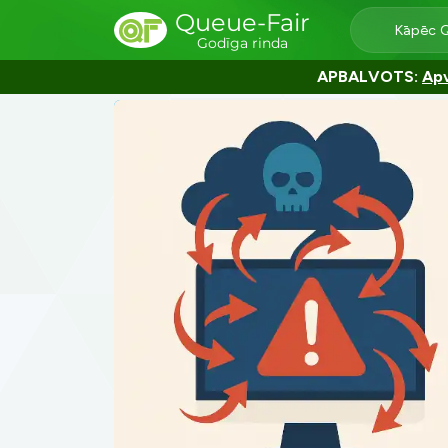
Queue-Fair
Kāpēc 
Godīga rinda
APBALVOTS:
Apv