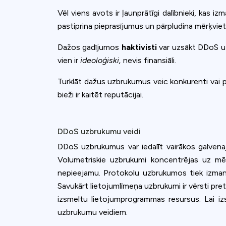
Vēl viens avots ir ļaunprātīgi dalībnieki, kas i
pastiprina pieprasījumus un pārpludina mērķviet
Dažos gadījumos
haktivisti
var uzsākt DDoS uz
vien ir
ideoloģiski,
nevis finansiāli.
Turklāt dažus uzbrukumus veic konkurenti vai p
bieži ir kaitēt reputācijai.
DDoS uzbrukumu veidi
DDoS uzbrukumus var iedalīt vairākos galvenaj
Volumetriskie uzbrukumi koncentrējas uz mē
nepieejamu. Protokolu uzbrukumos tiek izmant
Savukārt lietojumlīmeņa uzbrukumi ir vērsti pr
izsmeltu lietojumprogrammas resursus. Lai izs
uzbrukumu veidiem.