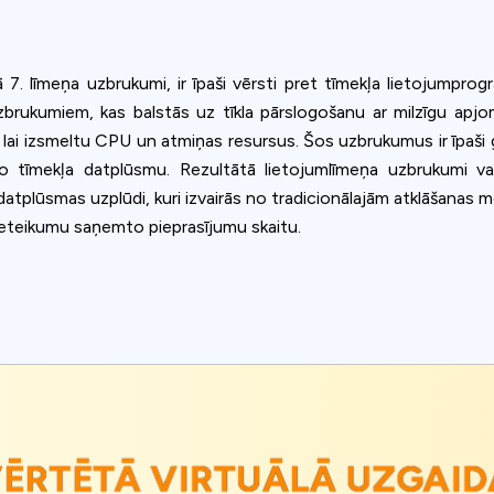
 7. līmeņa uzbrukumi, ir īpaši vērsti pret tīmekļa lietojumpr
uzbrukumiem, kas balstās uz tīkla pārslogošanu ar milzīgu apj
, lai izsmeltu CPU un atmiņas resursus. Šos uzbrukumus ir īpaši g
sto tīmekļa datplūsmu. Rezultātā lietojumlīmeņa uzbrukumi v
 datplūsmas uzplūdi, kuri izvairās no tradicionālajām atklāšanas
eteikumu saņemto pieprasījumu skaitu.
VĒRTĒTĀ VIRTUĀLĀ UZGAID