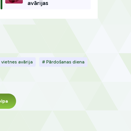
avārijas
 vietnes avārija
# Pārdošanas diena
elpa