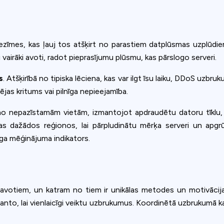
 iezīmes, kas ļauj tos atšķirt no parastiem datplūsmas uzplūd
i vairāki avoti, radot pieprasījumu plūsmu, kas pārslogo serveri.
s
. Atšķirībā no tipiska lēciena, kas var ilgt īsu laiku, DDoS uzb
jas kritums vai pilnīga nepieejamība.
o nepazīstamām vietām, izmantojot apdraudētu datoru tīklu
otas dažādos reģionos, lai pārpludinātu mērķa serveri un apg
īga mēģinājuma indikators.
avotiem, un katram no tiem ir unikālas metodes un motivācija.
izmanto, lai vienlaicīgi veiktu uzbrukumus. Koordinētā uzbrukumā 