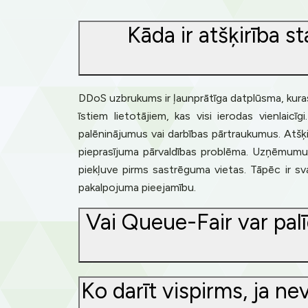
Kāda ir atšķirība 
DDoS uzbrukums ir ļaunprātīga datplūsma, kuras
īstiem lietotājiem, kas visi ierodas vienlaic
palēninājumus vai darbības pārtraukumus. Atšķir
pieprasījuma pārvaldības problēma. Uzņēmumu or
piekļuve pirms sastrēguma vietas. Tāpēc ir sva
pakalpojuma pieejamību.
Vai Queue-Fair var pal
Ko darīt vispirms, ja ne