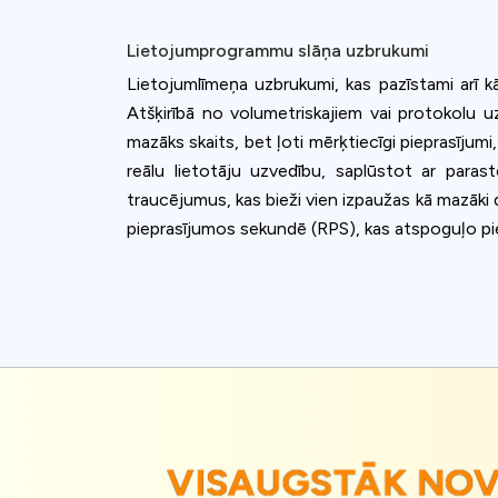
Lietojumprogrammu slāņa uzbrukumi
Lietojumlīmeņa uzbrukumi, kas pazīstami arī kā
Atšķirībā no volumetriskajiem vai protokolu 
mazāks skaits, bet ļoti mērķtiecīgi pieprasījumi
reālu lietotāju uzvedību, saplūstot ar para
traucējumus, kas bieži vien izpaužas kā mazāki
pieprasījumos sekundē (RPS), kas atspoguļo pi
VISAUGSTĀK NO