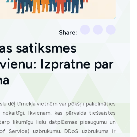
Share:
as satiksmes
vienu: Izpratne par
na
lu dēļ tīmekļa vietnēm var pēkšņi palielināties
 nekaitīgi. Ikvienam, kas pārvalda tiešsaistes
 starp likumīgu lielu datplūsmas pieaugumu un
 of Service) uzbrukumu. DDoS uzbrukums ir