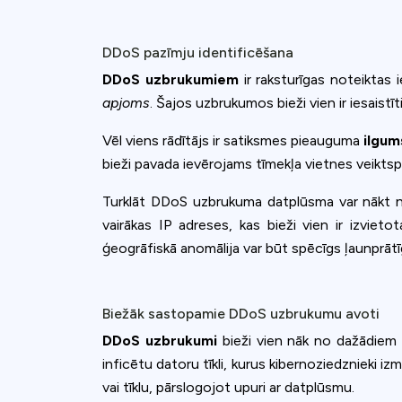
DDoS pazīmju identificēšana
DDoS uzbrukumiem
ir raksturīgas noteiktas
apjoms
. Šajos uzbrukumos bieži vien ir iesaistīt
Vēl viens rādītājs ir satiksmes pieauguma
ilgum
bieži pavada ievērojams tīmekļa vietnes veiktspē
Turklāt DDoS uzbrukuma datplūsma var nākt n
vairākas IP adreses, kas bieži vien ir izviet
ģeogrāfiskā anomālija var būt spēcīgs ļaunprāt
Biežāk sastopamie DDoS uzbrukumu avoti
DDoS uzbrukumi
bieži vien nāk no dažādiem 
inficētu datoru tīkli, kurus kibernoziedznieki 
vai tīklu, pārslogojot upuri ar datplūsmu.