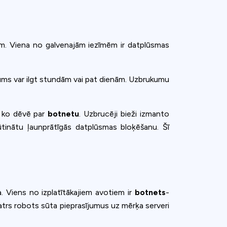
iem. Viena no galvenajām iezīmēm ir datplūsmas
rukums var ilgt stundām vai pat dienām. Uzbrukumu
, ko dēvē par
botnetu
. Uzbrucēji bieži izmanto
rūtinātu ļaunprātīgās datplūsmas bloķēšanu. Šī
 Viens no izplatītākajiem avotiem ir
botnets
-
katrs robots sūta pieprasījumus uz mērķa serveri