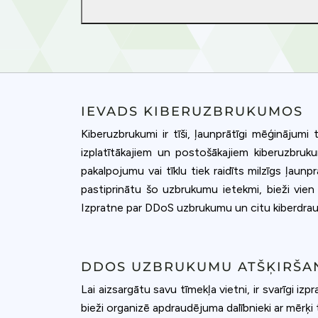
IEVADS KIBERUZBRUKUMOS
Kiberuzbrukumi ir tīši, ļaunprātīgi mēģinājumi
izplatītākajiem un postošākajiem kiberuzbru
pakalpojumu vai tīklu tiek raidīts milzīgs ļau
pastiprinātu šo uzbrukumu ietekmi, bieži vien t
Izpratne par DDoS uzbrukumu un citu kiberdraudu
DDOS UZBRUKUMU ATŠĶIRŠA
Lai aizsargātu savu tīmekļa vietni, ir svarīgi 
bieži organizē apdraudējuma dalībnieki ar mērķi 