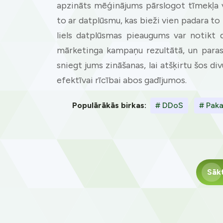
apzināts mēģinājums pārslogot tīmekļa v
to ar datplūsmu, kas bieži vien padara to
liels datplūsmas pieaugums var notikt d
mārketinga kampaņu rezultātā, un parast
sniegt jums zināšanas, lai atšķirtu šos di
efektīvai rīcībai abos gadījumos.
Populārākās birkas:
# DDoS
# Pak
Sāk