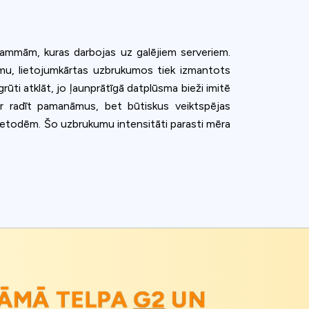
ogrammām, kuras darbojas uz galējiem serveriem.
omu, lietojumkārtas uzbrukumos tiek izmantots
rūti atklāt, jo ļaunprātīgā datplūsma bieži imitē
ar radīt pamanāmus, bet būtiskus veiktspējas
 metodēm. Šo uzbrukumu intensitāti parasti mēra
ĀMĀ TELPA
G2
UN