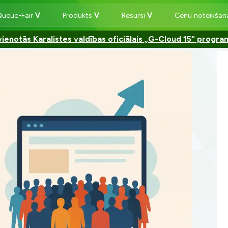
Queue-Fair
Produkts
Resursi
Cenu noteikša
ienotās Karalistes valdības oficiālais „G-Cloud 15“ progr