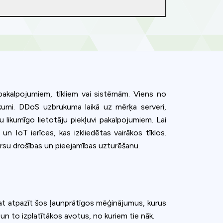
s pakalpojumiem, tīkliem vai sistēmām. Viens no
kumi. DDoS uzbrukuma laikā uz mērķa serveri,
 likumīgo lietotāju piekļuvi pakalpojumiem. Lai
un IoT ierīces, kas izkliedētas vairākos tīklos.
sursu drošības un pieejamības uzturēšanu.
arat atpazīt šos ļaunprātīgos mēģinājumus, kurus
un to izplatītākos avotus, no kuriem tie nāk.