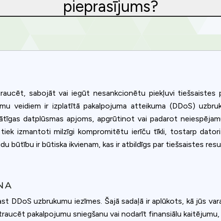
pieprasījums?
 traucēt, sabojāt vai iegūt nesankcionētu piekļuvi tiešsaiste
kumu veidiem ir izplatītā pakalpojuma atteikuma (DDoS) uzbru
nprātīgas datplūsmas apjoms, apgrūtinot vai padarot neiespējamu
iek izmantoti milzīgi kompromitētu ierīču tīkli, tostarp datori 
 būtību ir būtiska ikvienam, kas ir atbildīgs par tiešsaistes re
NA
izprast DDoS uzbrukumu iezīmes. Šajā sadaļā ir aplūkots, kā jūs v
traucēt pakalpojumu sniegšanu vai nodarīt finansiālu kaitējumu, 