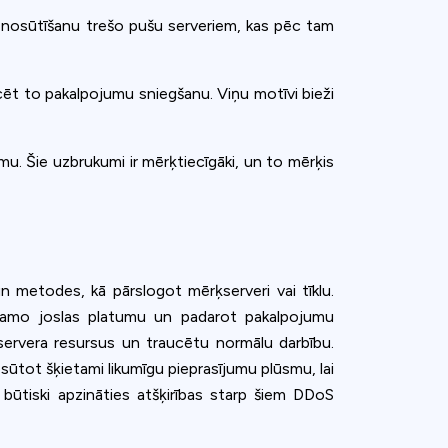
mu nosūtīšanu trešo pušu serveriem, kas pēc tam
ēt to pakalpojumu sniegšanu. Viņu motīvi bieži
u. Šie uzbrukumi ir mērķtiecīgāki, un to mērķis
n metodes, kā pārslogot mērķserveri vai tīklu.
ejamo joslas platumu un padarot pakalpojumu
servera resursus un traucētu normālu darbību.
ūtot šķietami likumīgu pieprasījumu plūsmu, lai
 būtiski apzināties atšķirības starp šiem DDoS