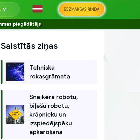
BEZMAKSAS RINDA
na
ammas piegādātājs
Saistītās ziņas
Tehniskā
rokasgrāmata
Sneikera robotu,
biļešu robotu,
krāpnieku un
izspiedējspēku
apkarošana