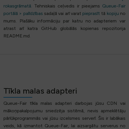
rokasgrāmatā
. Tehniskais ceļvedis ir pieejams
Queue-Fair
portālā > palīdzības
sadaļā vai arī varat
pieprasīt
tā
kopiju
no
mums. Plašāku informāciju par katru no adapteriem var
atrast arī katra GitHub globālās kopienas repozitorija
README.md.
Tīkla malas adapteri
Queue-Fair tīkla malas adapteri darbojas jūsu CDN vai
mākoņpakalpojumu sniedzēja sistēmā, nevis apmeklētāju
pārlūkprogrammās vai jūsu izcelsmes serverī. Šis ir labākais
veids, kā izmantot Queue-Fair, lai aizsargātu serverus no