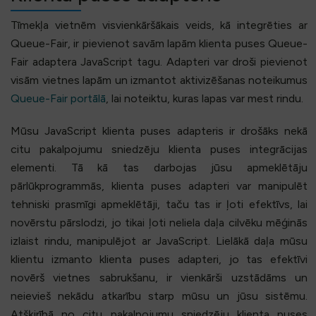
Tīmekļa vietnēm visvienkāršākais veids, kā integrēties ar
Queue-Fair, ir pievienot savām lapām klienta puses Queue-
Fair adaptera JavaScript tagu. Adapteri var droši pievienot
visām vietnes lapām un izmantot aktivizēšanas noteikumus
Queue-Fair portālā
, lai noteiktu, kuras lapas var mest rindu.
Mūsu JavaScript klienta puses adapteris ir drošāks nekā
citu pakalpojumu sniedzēju klienta puses integrācijas
elementi. Tā kā tas darbojas jūsu apmeklētāju
pārlūkprogrammās, klienta puses adapteri var manipulēt
tehniski prasmīgi apmeklētāji, taču tas ir ļoti efektīvs, lai
novērstu pārslodzi, jo tikai ļoti neliela daļa cilvēku mēģinās
izlaist rindu, manipulējot ar JavaScript. Lielākā daļa mūsu
klientu izmanto klienta puses adapteri, jo tas efektīvi
novērš vietnes sabrukšanu, ir vienkārši uzstādāms un
neievieš nekādu atkarību starp mūsu un jūsu sistēmu.
Atšķirībā no citu pakalpojumu sniedzēju klienta puses