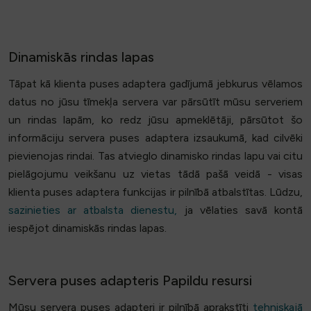
Dinamiskās rindas lapas
Tāpat kā klienta puses adaptera gadījumā jebkurus vēlamos
datus no jūsu tīmekļa servera var pārsūtīt mūsu serveriem
un rindas lapām, ko redz jūsu apmeklētāji, pārsūtot šo
informāciju servera puses adaptera izsaukumā, kad cilvēki
pievienojas rindai. Tas atvieglo dinamisko rindas lapu vai citu
pielāgojumu veikšanu uz vietas tādā pašā veidā - visas
klienta puses adaptera funkcijas ir pilnībā atbalstītas. Lūdzu,
sazinieties ar atbalsta dienestu,
ja vēlaties savā kontā
iespējot dinamiskās rindas lapas.
Servera puses adapteris Papildu resursi
Mūsu servera puses adapteri ir pilnībā aprakstīti
tehniskajā