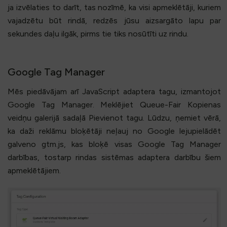
ja izvēlaties to darīt, tas nozīmē, ka visi apmeklētāji, kuriem
vajadzētu būt rindā, redzēs jūsu aizsargāto lapu par
sekundes daļu ilgāk, pirms tie tiks nosūtīti uz rindu.
Google Tag Manager
Mēs piedāvājam arī JavaScript adaptera tagu, izmantojot
Google Tag Manager. Meklējiet Queue-Fair Kopienas
veidņu galerijā sadaļā Pievienot tagu. Lūdzu, ņemiet vērā,
ka daži reklāmu bloķētāji neļauj no Google lejupielādēt
galveno gtm.js, kas bloķē visas Google Tag Manager
darbības, tostarp rindas sistēmas adaptera darbību šiem
apmeklētājiem.