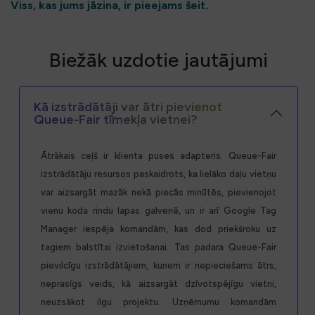
Viss, kas jums jāzina, ir pieejams šeit.
Biežāk uzdotie jautājumi
Kā izstrādātāji var ātri pievienot
Queue-Fair tīmekļa vietnei?
Ātrākais ceļš ir klienta puses adapteris. Queue-Fair
izstrādātāju resursos paskaidrots, ka lielāko daļu vietņu
var aizsargāt mazāk nekā piecās minūtēs, pievienojot
vienu koda rindu lapas galvenē, un ir arī Google Tag
Manager iespēja komandām, kas dod priekšroku uz
tagiem balstītai izvietošanai. Tas padara Queue-Fair
pievilcīgu izstrādātājiem, kuriem ir nepieciešams ātrs,
neprasīgs veids, kā aizsargāt dzīvotspējīgu vietni,
neuzsākot ilgu projektu. Uzņēmumu komandām