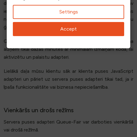
drošības funkcijas, lai liegtu piekļuvi cilvēkiem, kuri nav
iekļauti rindā. Tas nozīmē arī to, ka tīmekļa serveris izvairās
Settings
no slodzes, kas saistīta ar adaptera skriptu saturošu lapu
ģenerēšanu un apkalpošanu.
Accept
Queue-Fair servera puses adaptera bibliotēku pievienošana
aizņem tikai dažas minūtes ar minimālām izmaiņām kodā, lai
aktivizētu un palaistu adapteri.
Lielākā daļa mūsu klientu sāk ar klienta puses JavaScript
adapteri un pāriet uz servera puses adapteri tikai tad, ja ir
īpaša funkcionalitāte vai biznesa nepieciešamība.
Vienkāršs un drošs režīms
Servera puses adapteri Queue-Fair var darboties vienkāršā
vai drošā režīmā.