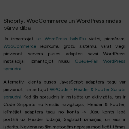
Shopify, WooCommerce un WordPress rindas
pārvaldība
Ja izmantojat
uz WordPress balstītu
vietni, piemēram,
WooCommerce
iepirkumu grozu sistēmu, varat viegli
pievienot servera puses adapteri savai WordPress
instalācijai, izmantojot mūsu
Queue-Fair WordPress
spraudni
.
Alternatīvi klienta puses JavasScript adaptera tagu var
pievienot, izmantojot
WPCode - Header & Footer Scripts
spraudni
. Kad šis spraudnis ir instalēta un aktivizēta, tas ir
Code Snippets no kreisās navigācijas, Header & Footer,
ielīmējiet adaptera tagu no konta -> Jūsu konts lapā
portālā uz Header lodziņā, Saglabāt izmaiņas, un viss ir
izdarīts. Neviena no šīm metodēm neprasa modificēt tēmas