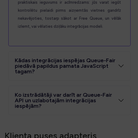
praktiskais ieguvums ir acīmredzams: jūs varat iegūt
kontrolētu pielaidi pirms aizņemtās vietnes gandrīz
nekavējoties, tostarp sākot ar Free Queue, un vēlāk
izlemt, vai vēlaties dziļāku integrācijas modeli.
Kādas integrācijas iespējas Queue-Fair
piedāvā papildus pamata JavaScript
tagam?
Ko izstrādātāji var darīt ar Queue-Fair
API un uzlabotajām integrācijas
iespējām?
Klienta puses adapteris