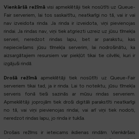
Vienkāršā režīmā
visi apmeklētāji tiek nosūtīti uz Queue-
Fair serveriem, lai tos saskaitītu, neatkarīgi no tā, vai ir vai
nav izveidota rinda. Ja rinda ir izveidota, viņi pievienojas
rindai. Ja rindas nav, viņi tiek atgriezti uzreiz uz jūsu tīmekļa
serveri, neredzot rindas lapu, bet ar parakstu, kas
nepieciešams jūsu tīmekļa serverim, lai nodrošinātu, ka
aizsargātajiem resursiem var piekļūt tikai tie cilvēki, kuri ir
izgājuši rindā.
Drošā režīmā
apmeklētāji tiek nosūtīti uz Queue-Fair
serveriem tikai tad, ja ir rinda. Lai to noteiktu, jūsu tīmekļa
serveris fonā tieši sazinās ar mūsu rindas serveriem.
Apmeklētāji joprojām tiek droši digitāli parakstīti neatkarīgi
no tā, vai viņi pievienojas rindai, vai arī viņi tiek nodoti,
neredzot rindas lapu, jo rinda ir tukša.
Drošais režīms ir ieteicams ikdienas rindām. Vienkāršais