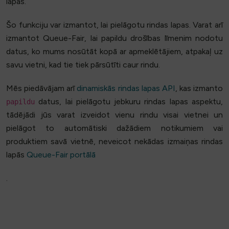
lapas.
Šo funkciju var izmantot, lai pielāgotu rindas lapas. Varat arī
izmantot Queue-Fair, lai papildu drošības līmenim nodotu
datus, ko mums nosūtāt kopā ar apmeklētājiem, atpakaļ uz
savu vietni, kad tie tiek pārsūtīti caur rindu.
Mēs piedāvājam arī
dinamiskās rindas lapas API
, kas izmanto
datus, lai pielāgotu jebkuru rindas lapas aspektu,
papildu
tādējādi jūs varat izveidot vienu rindu visai vietnei un
pielāgot to automātiski dažādiem notikumiem vai
produktiem savā vietnē, neveicot nekādas izmaiņas rindas
lapās
Queue-Fair portālā
.