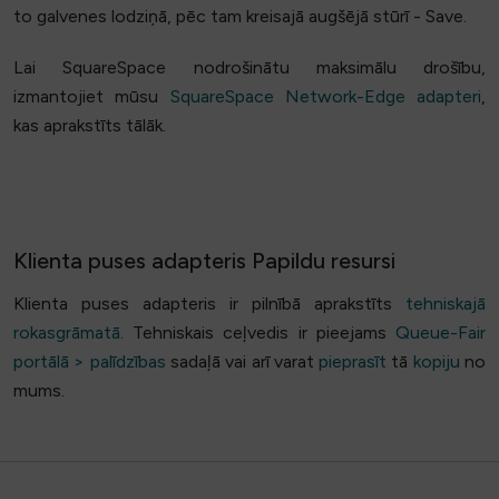
to galvenes lodziņā, pēc tam kreisajā augšējā stūrī - Save.
Lai SquareSpace nodrošinātu maksimālu drošību,
izmantojiet mūsu
SquareSpace Network-Edge adapteri
,
kas aprakstīts tālāk.
Klienta puses adapteris Papildu resursi
Klienta puses adapteris ir pilnībā aprakstīts
tehniskajā
rokasgrāmatā
. Tehniskais ceļvedis ir pieejams
Queue-Fair
portālā > palīdzības
sadaļā vai arī varat
pieprasīt
tā
kopiju
no
mums.