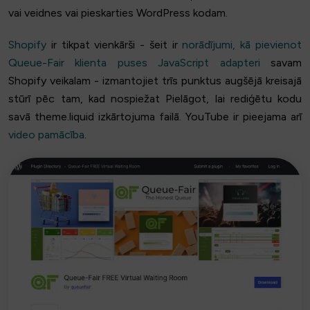
vai veidnes vai pieskarties WordPress kodam.
Shopify
ir tikpat vienkārši - šeit ir
norādījumi, kā pievienot
Queue-Fair klienta puses JavaScript adapteri
savam
Shopify veikalam - izmantojiet trīs punktus augšējā kreisajā
stūrī pēc tam, kad nospiežat Pielāgot, lai rediģētu kodu
savā theme.liquid izkārtojuma failā. YouTube ir pieejama arī
video pamācība
.