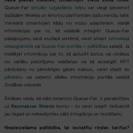
Queue-Fair
virtuālo uzgaidāmo telpu
var viegli pievienot
dažādām tīmekļa un lietotņu platformām dažu minūšu laikā.
Vienkārši izmantojiet kādu no mūsu adapteriem. Vairāk
informācijas par to, kā vislabāk integrēt Queue-Fair
pakalpojumu savā esošajā sistēmā, varat atrast
tehniskajā
rokasgrāmatā
vai
Queue-Fair portāla > palīdzības
sadaļā. Ja
meklējat informāciju par to, kā apturēt botus vai cilvēkus
no vairāku pasūtījumu veikšanas vai kā aizsargāt NFT
pārdošanu no pārmērīgas gāzes maksas, varat izlasīt šo
pārskatu
vai saņemt sīkāku informāciju portāla sadaļā
Drošības ceļvedis.
Ātrākais veids, kā sākt izmantot Queue-Fair, ir pierakstīties
uz
Bezmaksas līmenis
kontu - to varat izdarīt tiešsaistē
jau tagad un nekavējoties sākt integrāciju un testēšanu.
Nepieciešama palīdzība, lai iestatītu rindas tarifus?