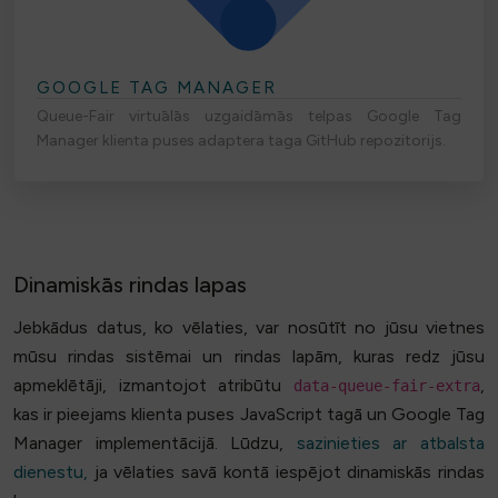
GOOGLE TAG MANAGER
Queue-Fair virtuālās uzgaidāmās telpas Google Tag
Manager klienta puses adaptera taga GitHub repozitorijs.
Dinamiskās rindas lapas
Jebkādus datus, ko vēlaties, var nosūtīt no jūsu vietnes
mūsu rindas sistēmai un rindas lapām, kuras redz jūsu
apmeklētāji, izmantojot atribūtu
,
data-queue-fair-extra
kas ir pieejams klienta puses JavaScript tagā un Google Tag
Manager implementācijā. Lūdzu,
sazinieties ar atbalsta
dienestu,
ja vēlaties savā kontā iespējot dinamiskās rindas