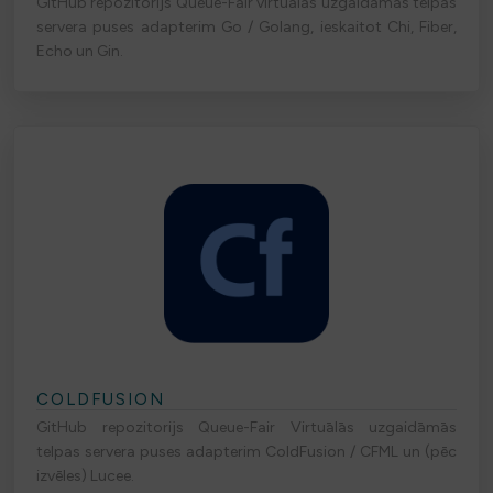
GitHub repozitorijs Queue-Fair virtuālās uzgaidāmās telpas
servera puses adapterim Go / Golang, ieskaitot Chi, Fiber,
Echo un Gin.
COLDFUSION
GitHub repozitorijs Queue-Fair Virtuālās uzgaidāmās
telpas servera puses adapterim ColdFusion / CFML un (pēc
izvēles) Lucee.