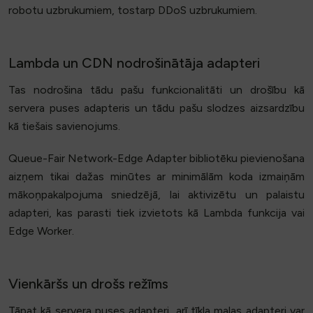
robotu uzbrukumiem, tostarp DDoS uzbrukumiem.
Lambda un CDN nodrošinātāja adapteri
Tas nodrošina tādu pašu funkcionalitāti un drošību kā
servera puses adapteris un tādu pašu slodzes aizsardzību
kā tiešais savienojums.
Queue-Fair Network-Edge Adapter bibliotēku pievienošana
aizņem tikai dažas minūtes ar minimālām koda izmaiņām
mākoņpakalpojuma sniedzējā, lai aktivizētu un palaistu
adapteri, kas parasti tiek izvietots kā Lambda funkcija vai
Edge Worker.
Vienkāršs un drošs režīms
Tāpat kā servera puses adapteri, arī tīkla malas adapteri var