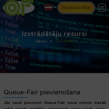
BEZMAKSAS RINDA
Izstrādātāju resursi
Sākums
Izstrādātāji
Queue-Fair pievienošana
Jūs varat pievienot Queue-Fair savai vietnei mazāk
nekā piecās minūtēs, izmantojot vienu koda rindu.