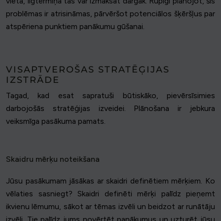
vieta, ilgtermiņā tas var izmaksāt dārgāk. Rūpīgi plānojot, šīs
problēmas ir atrisināmas, pārvēršot potenciālos šķēršļus par
atspēriena punktiem panākumu gūšanai.
VISAPTVEROŠAS STRATĒĢIJAS
IZSTRĀDE
Tagad, kad esat sapratuši būtiskāko, pievērsīsimies
darbojošās stratēģijas izveidei. Plānošana ir jebkura
veiksmīga pasākuma pamats.
Skaidru mērķu noteikšana
Jūsu pasākumam jāsākas ar skaidri definētiem mērķiem. Ko
vēlaties sasniegt? Skaidri definēti mērķi palīdz pieņemt
ikvienu lēmumu, sākot ar tēmas izvēli un beidzot ar runātāju
izvēli. Tie palīdz jums novērtēt panākumus un uzturēt jūsu