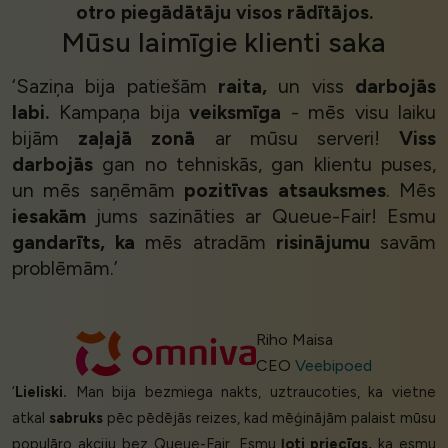
otro piegādātāju visos rādītājos.
Mūsu
laimīgie klienti
saka
‘Saziņa bija patiešām
raita,
un viss
darbojās
labi.
Kampaņa bija
veiksmīga
- mēs visu laiku
bijām
zaļajā zonā
ar mūsu serveri!
Viss
darbojās
gan no tehniskās, gan klientu puses,
un mēs saņēmām
pozitīvas atsauksmes
. Mēs
iesakām
jums sazināties ar Queue-Fair! Esmu
gandarīts, ka
mēs atradām
risinājumu
savām
problēmām.’
Riho Maisa
CEO
Veebipoed
‘
Lieliski.
Man bija bezmiega nakts, uztraucoties, ka vietne
atkal
sabruks
pēc pēdējās reizes, kad mēģinājām palaist mūsu
populāro akciju bez Queue-Fair. Esmu
ļoti priecīgs,
ka esmu