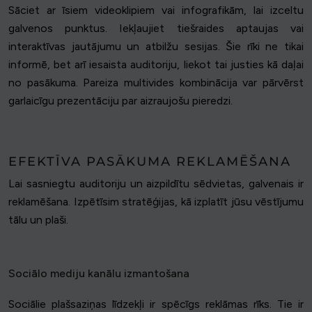
Sāciet ar īsiem videoklipiem vai infografikām, lai izceltu
galvenos punktus. Iekļaujiet tiešraides aptaujas vai
interaktīvas jautājumu un atbilžu sesijas. Šie rīki ne tikai
informē, bet arī iesaista auditoriju, liekot tai justies kā daļai
no pasākuma. Pareiza multivides kombinācija var pārvērst
garlaicīgu prezentāciju par aizraujošu pieredzi.
EFEKTĪVA PASĀKUMA REKLAMĒŠANA
Lai sasniegtu auditoriju un aizpildītu sēdvietas, galvenais ir
reklamēšana. Izpētīsim stratēģijas, kā izplatīt jūsu vēstījumu
tālu un plaši.
Sociālo mediju kanālu izmantošana
Sociālie plašsaziņas līdzekļi ir spēcīgs reklāmas rīks. Tie ir