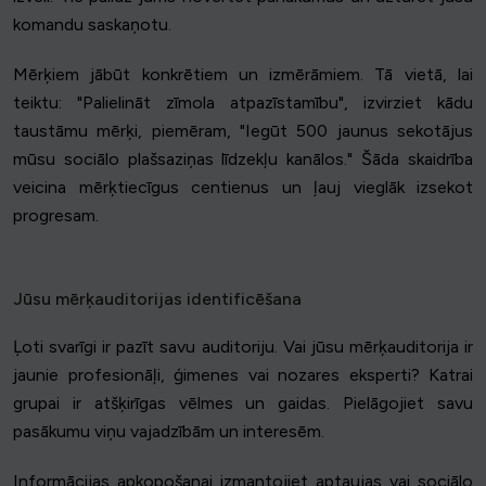
komandu saskaņotu.
Mērķiem jābūt konkrētiem un izmērāmiem. Tā vietā, lai
teiktu: "Palielināt zīmola atpazīstamību", izvirziet kādu
taustāmu mērķi, piemēram, "Iegūt 500 jaunus sekotājus
mūsu sociālo plašsaziņas līdzekļu kanālos." Šāda skaidrība
veicina mērķtiecīgus centienus un ļauj vieglāk izsekot
progresam.
Jūsu mērķauditorijas identificēšana
Ļoti svarīgi ir pazīt savu auditoriju. Vai jūsu mērķauditorija ir
jaunie profesionāļi, ģimenes vai nozares eksperti? Katrai
grupai ir atšķirīgas vēlmes un gaidas. Pielāgojiet savu
pasākumu viņu vajadzībām un interesēm.
Informācijas apkopošanai izmantojiet aptaujas vai sociālo