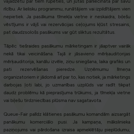
vajadzētu par tiem rūpēties, un jūtas pārliecināta par savu
rīcību. Ar lielisku programmu, runātājiem vai izpildītājiem vien
nepietiek. Ja pasākuma tīmekļa vietne ir neskaidra, biļešu
vēstījums ir vājš vai rezervācijas ceļojums kļūst stresains,
pat daudzsološs pasākums var gūt sliktus rezultātus.
Tāpēc tiešraides pasākumu mārketingam ir jāaptver vairāk
nekā tikai veicināšana. Tajā ir jāsavieno mērķauditorijas
mērķauditorija, kanālu izvēle, ziņu sniegšana, laika grafiks un
pati rezervēšanas pieredze. Uzņēmumu līmeņa
organizatoriem ir jādomā arī par to, kas notiek, ja mārketings
darbojas ļoti labi, jo uzmanības uzplūds var radīt tikpat
daudz problēmu kā pieprasījuma trūkums, ja tīmekļa vietne
vai biļešu tirdzniecības plūsma nav sagatavota.
Queue-Fair palīdz klātienes pasākumu komandām aizsargāt
panākumu komerciālo pusi. Ja kampaņa, mākslinieka
paziņojums vai pārdošana izraisa apmeklētāju pieplūdumu,