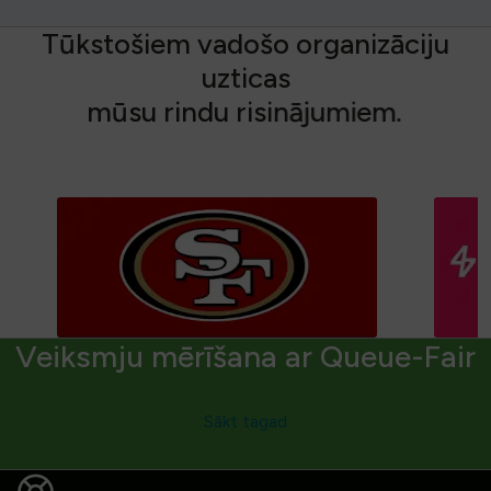
T
ū
k
s
t
o
š
i
e
m
v
a
d
o
š
o
o
r
g
a
n
i
z
ā
c
i
j
u
u
z
t
i
c
a
s
m
ū
s
u
r
i
n
d
u
r
i
s
i
n
ā
j
u
m
i
e
m
.
Veiksmju mērīšana ar Queue-Fair
Sākt tagad