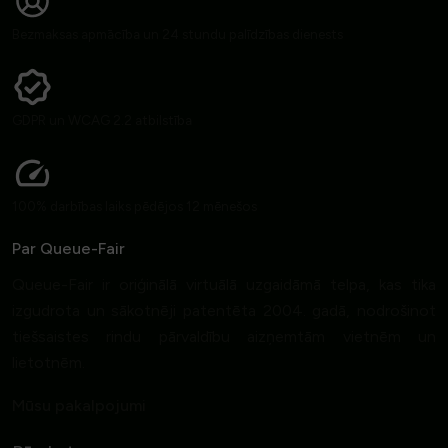
Bezmaksas apmācība un 24 stundu palīdzības dienests
GDPR un WCAG 2.2 atbilstība
100% darbības laiks pēdējos 12 mēnešos
Par Queue-Fair
Queue-Fair ir oriģinālā virtuālā uzgaidāmā telpa, kas tika
izgudrota un sākotnēji patentēta 2004. gadā, nodrošinot
tiešsaistes rindu pārvaldību aizņemtām vietnēm un
lietotnēm.
Mūsu pakalpojumi