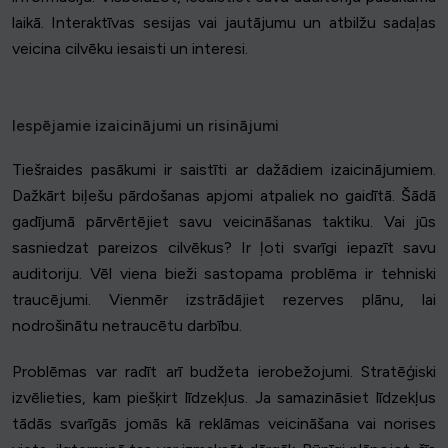
laikā. Interaktīvas sesijas vai jautājumu un atbilžu sadaļas
veicina cilvēku iesaisti un interesi.
Iespējamie izaicinājumi un risinājumi
Tiešraides pasākumi ir saistīti ar dažādiem izaicinājumiem.
Dažkārt biļešu pārdošanas apjomi atpaliek no gaidītā. Šādā
gadījumā pārvērtējiet savu veicināšanas taktiku. Vai jūs
sasniedzat pareizos cilvēkus? Ir ļoti svarīgi iepazīt savu
auditoriju. Vēl viena bieži sastopama problēma ir tehniski
traucējumi. Vienmēr izstrādājiet rezerves plānu, lai
nodrošinātu netraucētu darbību.
Problēmas var radīt arī budžeta ierobežojumi. Stratēģiski
izvēlieties, kam piešķirt līdzekļus. Ja samazināsiet līdzekļus
tādās svarīgās jomās kā reklāmas veicināšana vai norises