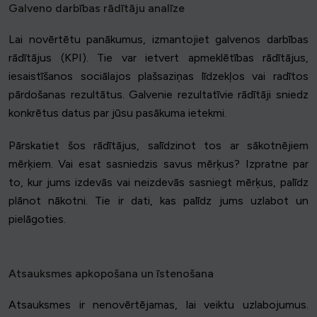
Galveno darbības rādītāju analīze
Lai novērtētu panākumus, izmantojiet galvenos darbības
rādītājus (KPI). Tie var ietvert apmeklētības rādītājus,
iesaistīšanos sociālajos plašsaziņas līdzekļos vai radītos
pārdošanas rezultātus. Galvenie rezultatīvie rādītāji sniedz
konkrētus datus par jūsu pasākuma ietekmi.
Pārskatiet šos rādītājus, salīdzinot tos ar sākotnējiem
mērķiem. Vai esat sasniedzis savus mērķus? Izpratne par
to, kur jums izdevās vai neizdevās sasniegt mērķus, palīdz
plānot nākotni. Tie ir dati, kas palīdz jums uzlabot un
pielāgoties.
Atsauksmes apkopošana un īstenošana
Atsauksmes ir nenovērtējamas, lai veiktu uzlabojumus.