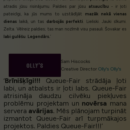
atradis jūsu risinājumu. Paldies par jūsu
atsaucību
- ir ļoti
pateicīgi, ka jūs mums to uzstādījāt
mazāk nekā vienas
dienas
laikā, un tas
darbojās perfekti
. Lieliski. Jauki sīkumi.
Zelta. Vēlreiz paldies; tas man nozīmē visu pasauli. Šovakar es
labi gulēšu
.
Leģendārs.
’
Sam Hiscocks
Creative Director
Olly's Olly's
‘
Brīnišķīgi!!!
Queue-Fair strādāja ļoti
labi, un atbalsts ir ļoti labs. Queue-Fair
atrisināja daudzu cilvēku piekļuves
problēmu projektam un
novērsa
mana
servera
avārijas
. Mēs plānojam turpināt
izmantot Queue-Fair arī turpmākajos
projektos. Paldies Queue-Fair!!!’