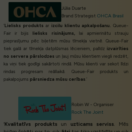
Júlia Duarte
Brand Strategist
OHCA Brasil
‘
Lielisks produkts
ar
izcilu klientu apkalpošanu.
Queue-
Fair ir bijis
lielisks risinājums,
lai apmierinātu strauju
pieprasījumu pēc biļetēm mūsu tīmekļa vietnē. Queue-Fair
tiek galā ar tīmekļa datplūsmas lēcieniem, palīdz
izvairīties
no servera pārslodzes
un ļauj mūsu klientiem viegli redzēt,
ka viņi tiek godīgi sakārtoti rindā. Mūsu klienti var sekot līdzi
rindas progresam reāllaikā. Queue-Fair produkts un
pakalpojums
pārsniedza mūsu cerības
.’
Robin W - Organiser
Rock The Joint
‘
Kvalitatīvs produkts
un
uzticams serviss
. Mēs
bijām šokēti par to, cik
ātri
tas tika uzstādīts un cik