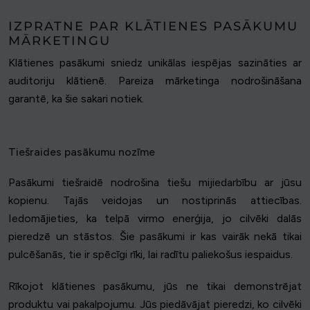
IZPRATNE PAR KLĀTIENES PASĀKUMU
MĀRKETINGU
Klātienes pasākumi sniedz unikālas iespējas sazināties ar
auditoriju klātienē. Pareiza mārketinga nodrošināšana
garantē, ka šie sakari notiek.
Tiešraides pasākumu nozīme
Pasākumi tiešraidē nodrošina tiešu mijiedarbību ar jūsu
kopienu. Tajās veidojas un nostiprinās attiecības.
Iedomājieties, ka telpā virmo enerģija, jo cilvēki dalās
pieredzē un stāstos. Šie pasākumi ir kas vairāk nekā tikai
pulcēšanās, tie ir spēcīgi rīki, lai radītu paliekošus iespaidus.
Rīkojot klātienes pasākumu, jūs ne tikai demonstrējat
produktu vai pakalpojumu. Jūs piedāvājat pieredzi, ko cilvēki