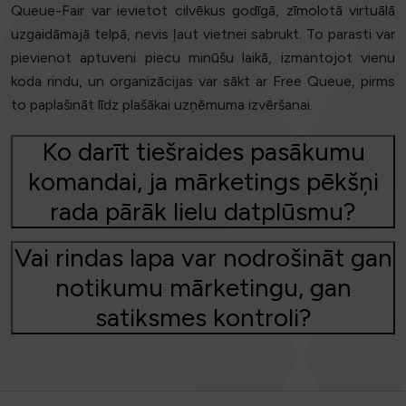
Queue-Fair var ievietot cilvēkus godīgā, zīmolotā virtuālā
uzgaidāmajā telpā, nevis ļaut vietnei sabrukt. To parasti var
pievienot aptuveni piecu minūšu laikā, izmantojot vienu
koda rindu, un organizācijas var sākt ar Free Queue, pirms
to paplašināt līdz plašākai uzņēmuma izvēršanai.
Ko darīt tiešraides pasākumu
komandai, ja mārketings pēkšņi
rada pārāk lielu datplūsmu?
Vai rindas lapa var nodrošināt gan
notikumu mārketingu, gan
satiksmes kontroli?