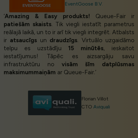
EventGoose B.V.
‘
Amazing & Easy produkts!
Queue-Fair ir
patiešām skaists
. Tik viegli iestatīt parametrus
reālajā laikā, un to ir arī tik viegli integrēt. Atbalsts
ir
atsaucīgs
un
draudzīgs
. Virtuālo uzgaidāmo
telpu es uzstādīju
15 minūtēs
, ieskaitot
iestatījumus! Tāpēc es aizsargāju savu
infrastruktūru no
visām šīm datplūsmas
maksimummaiņām
ar Queue-Fair.’
Florian Villot
CTO
Aviquali