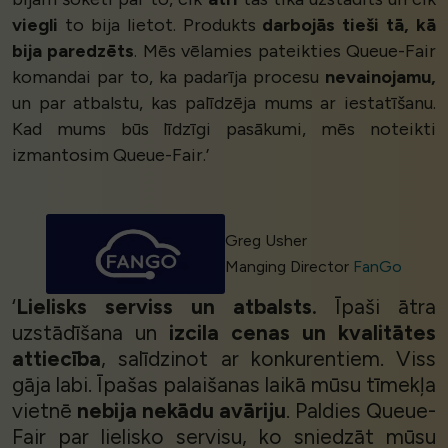
viegli
to bija lietot. Produkts
darbojās tieši tā, kā
bija paredzēts
. Mēs vēlamies pateikties Queue-Fair
komandai par to, ka padarīja procesu
nevainojamu,
un par atbalstu, kas palīdzēja mums ar iestatīšanu.
Kad mums būs līdzīgi pasākumi, mēs noteikti
izmantosim Queue-Fair.’
Greg Usher
Manging Director
FanGo
‘
Lielisks serviss un atbalsts.
Īpaši ātra
uzstādīšana un
izcila cenas un kvalitātes
attiecība
, salīdzinot ar konkurentiem. Viss
gāja labi. Īpašas palaišanas laikā mūsu tīmekļa
vietnē
nebija nekādu avāriju
. Paldies Queue-
Fair par lielisko servisu, ko sniedzāt mūsu