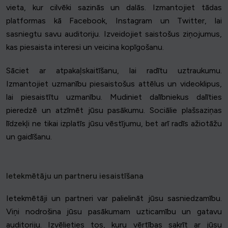
vieta, kur cilvēki sazinās un dalās. Izmantojiet tādas
platformas kā Facebook, Instagram un Twitter, lai
sasniegtu savu auditoriju. Izveidojiet saistošus ziņojumus,
kas piesaista interesi un veicina kopīgošanu.
Sāciet ar atpakaļskaitīšanu, lai radītu uztraukumu.
Izmantojiet uzmanību piesaistošus attēlus un videoklipus,
lai piesaistītu uzmanību. Mudiniet dalībniekus dalīties
pieredzē un atzīmēt jūsu pasākumu. Sociālie plašsaziņas
līdzekļi ne tikai izplatīs jūsu vēstījumu, bet arī radīs ažiotāžu
un gaidīšanu.
Ietekmētāju un partneru iesaistīšana
Ietekmētāji un partneri var palielināt jūsu sasniedzamību.
Viņi nodrošina jūsu pasākumam uzticamību un gatavu
auditoriju. Izvēlieties tos, kuru vērtības sakrīt ar jūsu