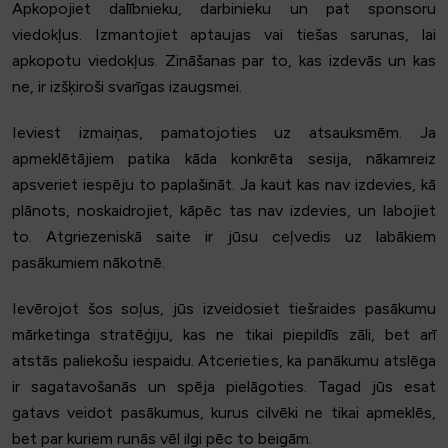
Apkopojiet dalībnieku, darbinieku un pat sponsoru
viedokļus. Izmantojiet aptaujas vai tiešas sarunas, lai
apkopotu viedokļus. Zināšanas par to, kas izdevās un kas
ne, ir izšķiroši svarīgas izaugsmei.
Ieviest izmaiņas, pamatojoties uz atsauksmēm. Ja
apmeklētājiem patika kāda konkrēta sesija, nākamreiz
apsveriet iespēju to paplašināt. Ja kaut kas nav izdevies, kā
plānots, noskaidrojiet, kāpēc tas nav izdevies, un labojiet
to. Atgriezeniskā saite ir jūsu ceļvedis uz labākiem
pasākumiem nākotnē.
Ievērojot šos soļus, jūs izveidosiet tiešraides pasākumu
mārketinga stratēģiju, kas ne tikai piepildīs zāli, bet arī
atstās paliekošu iespaidu. Atcerieties, ka panākumu atslēga
ir sagatavošanās un spēja pielāgoties. Tagad jūs esat
gatavs veidot pasākumus, kurus cilvēki ne tikai apmeklēs,
bet par kuriem runās vēl ilgi pēc to beigām.