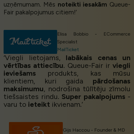
uzņēmumam. Mēs
noteikti iesakām
Queue-
Fair pakalpojumus citiem!’
Elisa Bobbio - ECommerce
Specialist
MailTicket
‘Viegli lietojams,
labākais cenas un
vērtības attiecību
. Queue-Fair ir
viegli
ieviešams
produkts, kas mūsu
klientiem, kuri gaida
pārdošanas
maksimumu
, nodrošina tūlītēju zīmolu
tiešsaistes rindu.
Super pakalpojums
-
varu to
ieteikt
ikvienam.’
Gijs Haccou - Founder & MD