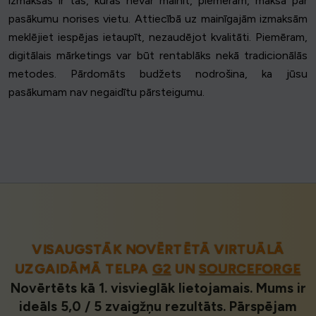
izmaksas ir tās, kuras nevar mainīt, piemēram, maksa par
pasākumu norises vietu. Attiecībā uz mainīgajām izmaksām
meklējiet iespējas ietaupīt, nezaudējot kvalitāti. Piemēram,
digitālais mārketings var būt rentablāks nekā tradicionālās
metodes. Pārdomāts budžets nodrošina, ka jūsu
pasākumam nav negaidītu pārsteigumu.
VISAUGSTĀK NOVĒRTĒTĀ VIRTUĀLĀ
UZGAIDĀMĀ TELPA
G2
UN
SOURCEFORGE
Novērtēts kā 1. visvieglāk lietojamais. Mums ir
ideāls 5,0 / 5 zvaigžņu rezultāts. Pārspējam