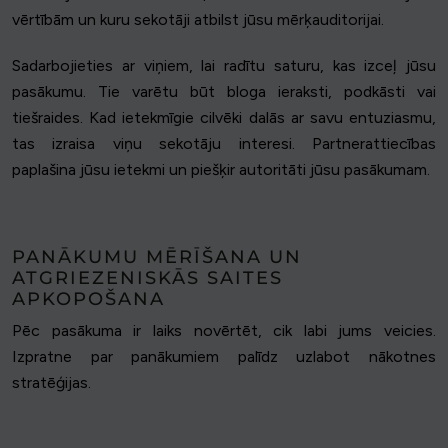
vērtībām un kuru sekotāji atbilst jūsu mērķauditorijai.
Sadarbojieties ar viņiem, lai radītu saturu, kas izceļ jūsu
pasākumu. Tie varētu būt bloga ieraksti, podkāsti vai
tiešraides. Kad ietekmīgie cilvēki dalās ar savu entuziasmu,
tas izraisa viņu sekotāju interesi. Partnerattiecības
paplašina jūsu ietekmi un piešķir autoritāti jūsu pasākumam.
PANĀKUMU MĒRĪŠANA UN
ATGRIEZENISKĀS SAITES
APKOPOŠANA
Pēc pasākuma ir laiks novērtēt, cik labi jums veicies.
Izpratne par panākumiem palīdz uzlabot nākotnes
stratēģijas.