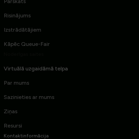
Pārskats
Risinājums
Izstrādātājiem
Kāpēc Queue-Fair
Noderīgas saites
Virtuālā uzgaidāmā telpa
Par mums
Sazinieties ar mums
Ziņas
Resursi
Kontaktinformācija