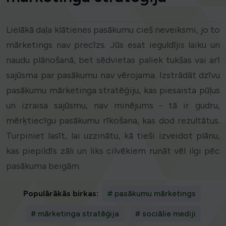
Lielākā daļa klātienes pasākumu cieš neveiksmi, jo to
mārketings nav precīzs. Jūs esat ieguldījis laiku un
naudu plānošanā, bet sēdvietas paliek tukšas vai arī
sajūsma par pasākumu nav vērojama. Izstrādāt dzīvu
pasākumu mārketinga stratēģiju, kas piesaista pūļus
un izraisa sajūsmu, nav minējums - tā ir gudru,
mērķtiecīgu pasākumu rīkošana, kas dod rezultātus.
Turpiniet lasīt, lai uzzinātu, kā tieši izveidot plānu,
kas piepildīs zāli un liks cilvēkiem runāt vēl ilgi pēc
pasākuma beigām.
Populārākās birkas:
# pasākumu mārketings
# mārketinga stratēģija
# sociālie mediji