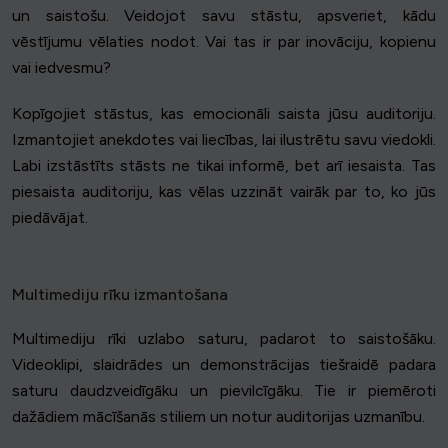
un saistošu. Veidojot savu stāstu, apsveriet, kādu
vēstījumu vēlaties nodot. Vai tas ir par inovāciju, kopienu
vai iedvesmu?
Kopīgojiet stāstus, kas emocionāli saista jūsu auditoriju.
Izmantojiet anekdotes vai liecības, lai ilustrētu savu viedokli.
Labi izstāstīts stāsts ne tikai informē, bet arī iesaista. Tas
piesaista auditoriju, kas vēlas uzzināt vairāk par to, ko jūs
piedāvājat.
Multimediju rīku izmantošana
Multimediju rīki uzlabo saturu, padarot to saistošāku.
Videoklipi, slaidrādes un demonstrācijas tiešraidē padara
saturu daudzveidīgāku un pievilcīgāku. Tie ir piemēroti
dažādiem mācīšanās stiliem un notur auditorijas uzmanību.