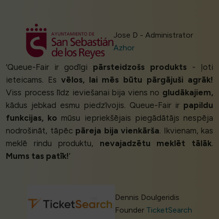
Jose D - Administrator
Azhor
‘Queue-Fair ir godīgi
pārsteidzošs produkts
- ļoti
ieteicams. Es
vēlos, lai mēs būtu pārgājuši agrāk!
Viss process līdz ieviešanai bija viens no
gludākajiem,
kādus jebkad esmu piedzīvojis. Queue-Fair ir
papildu
funkcijas, ko
mūsu iepriekšējais piegādātājs nespēja
nodrošināt, tāpēc
pāreja bija vienkārša
. Ikvienam, kas
meklē rindu produktu,
nevajadzētu meklēt tālāk
.
Mums tas patīk!
’
Dennis Doulgeridis
Founder
TicketSearch