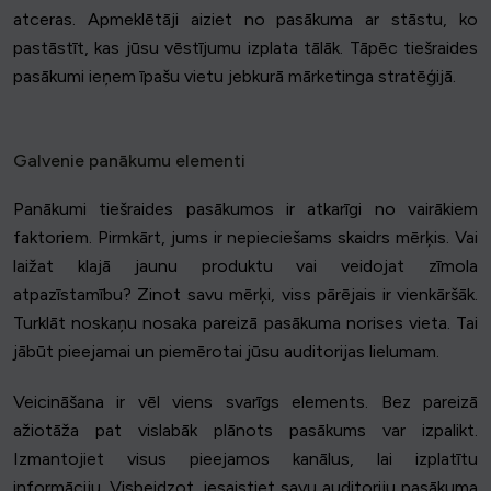
atceras. Apmeklētāji aiziet no pasākuma ar stāstu, ko
pastāstīt, kas jūsu vēstījumu izplata tālāk. Tāpēc tiešraides
pasākumi ieņem īpašu vietu jebkurā mārketinga stratēģijā.
Galvenie panākumu elementi
Panākumi tiešraides pasākumos ir atkarīgi no vairākiem
faktoriem. Pirmkārt, jums ir nepieciešams skaidrs mērķis. Vai
laižat klajā jaunu produktu vai veidojat zīmola
atpazīstamību? Zinot savu mērķi, viss pārējais ir vienkāršāk.
Turklāt noskaņu nosaka pareizā pasākuma norises vieta. Tai
jābūt pieejamai un piemērotai jūsu auditorijas lielumam.
Veicināšana ir vēl viens svarīgs elements. Bez pareizā
ažiotāža pat vislabāk plānots pasākums var izpalikt.
Izmantojiet visus pieejamos kanālus, lai izplatītu
informāciju. Visbeidzot, iesaistiet savu auditoriju pasākuma