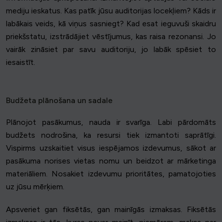
mediju ieskatus. Kas patīk jūsu auditorijas locekļiem? Kāds ir
labākais veids, kā viņus sasniegt? Kad esat ieguvuši skaidru
priekšstatu, izstrādājiet vēstījumus, kas raisa rezonansi. Jo
vairāk zināsiet par savu auditoriju, jo labāk spēsiet to
iesaistīt.
Budžeta plānošana un sadale
Plānojot pasākumus, nauda ir svarīga. Labi pārdomāts
budžets nodrošina, ka resursi tiek izmantoti saprātīgi.
Vispirms uzskaitiet visus iespējamos izdevumus, sākot ar
pasākuma norises vietas nomu un beidzot ar mārketinga
materiāliem. Nosakiet izdevumu prioritātes, pamatojoties
uz jūsu mērķiem.
Apsveriet gan fiksētās, gan mainīgās izmaksas. Fiksētās