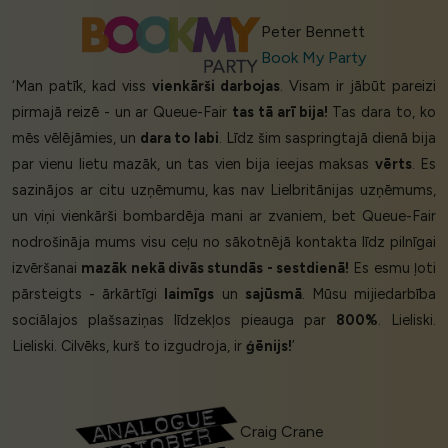
Peter Bennett
Book My Party
‘Man patīk, kad viss
vienkārši darbojas
. Visam ir jābūt pareizi
pirmajā reizē - un ar Queue-Fair
tas tā arī bija!
Tas dara to, ko
mēs vēlējāmies, un
dara to labi
. Līdz šim saspringtajā dienā bija
par vienu lietu mazāk, un tas vien bija ieejas maksas
vērts
. Es
sazinājos ar citu uzņēmumu, kas nav Lielbritānijas uzņēmums,
un viņi vienkārši bombardēja mani ar zvaniem, bet Queue-Fair
nodrošināja mums visu ceļu no sākotnējā kontakta līdz pilnīgai
izvēršanai
mazāk nekā divās stundās - sestdienā!
Es esmu ļoti
pārsteigts - ārkārtīgi
laimīgs
un
sajūsmā
. Mūsu mijiedarbība
sociālajos plašsaziņas līdzekļos pieauga par
800%
. Lieliski.
Lieliski. Cilvēks, kurš to izgudroja, ir
ģēnijs!
’
Craig Crane