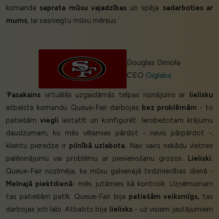
komanda
saprata mūsu vajadzības
un spēja
sadarboties ar
mums
, lai sasniegtu mūsu mērķus.’
Douglas Dimola
CEO
Giglabs
‘
Pasakains
virtuālās uzgaidāmās telpas risinājums ar
lielisku
atbalsta komandu. Queue-Fair darbojas
bez problēmām
- to
patiešām
viegli
iestatīt un konfigurēt. Ierobežotam krājumu
daudzumam, ko mēs vēlamies pārdot - nevis pārpārdot -,
klientu pieredze ir
pilnībā uzlabota.
Nav vairs nekādu vietnes
palēninājumu vai problēmu ar pievienošanu grozos.
Lieliski.
Queue-Fair nozīmēja, ka mūsu galvenajā tirdzniecības dienā -
Melnajā piektdienā
- mēs jutāmies kā kontrolē. Uzņēmumam
tas patiešām patīk. Queue-Fair bija
patiešām veiksmīgs,
tas
darbojas ļoti labi. Atbalsts bija
lielisks
- uz visiem jautājumiem