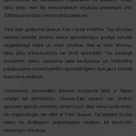
taču bieži vien tie nenostabilizē situāciju pietiekami ātri.
Tūlītēja prioritāte ir kontrolēta piekļuve.
Tieši šajā gadījumā Queue-Fair ir īpaši efektīvs. Tas atrodas
vietnes priekšā, ievieto liekos apmeklētājus godīgā virtuālā
uzgaidāmajā telpā un izlaiž cilvēkus tikai ar tādu ātrumu,
kādu jūsu infrastruktūra var droši apstrādāt. Tas aizsargā
izcelsmes vietu, samazina laika kavējumus un nodrošina
pakalpojuma izmantojamību apmeklētājiem, kuri jau ir kritiskā
brauciena iekšienē.
Uzņēmumu komandām ātrums incidenta laikā ir tikpat
svarīgs kā arhitektūra. Queue-Fair parasti var izvērst
aptuveni piecās minūtēs, izmantojot tikai vienu koda rindu,
un organizācijas var sākt ar Free Queue. Tas padara to par
vienu no ātrākajiem praktiskajiem veidiem, kā kontrolēt
saspringtu situāciju.