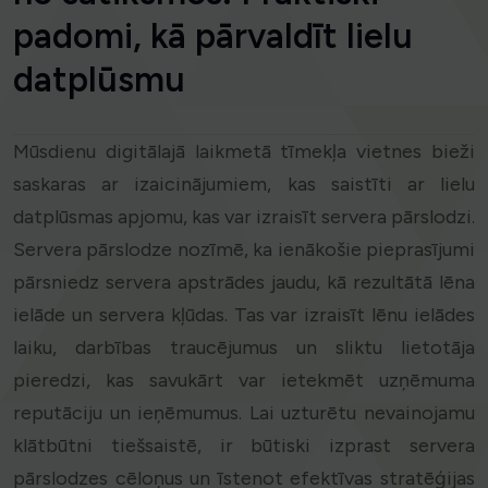
padomi, kā pārvaldīt lielu
datplūsmu
Mūsdienu digitālajā laikmetā tīmekļa vietnes bieži
saskaras ar izaicinājumiem, kas saistīti ar lielu
datplūsmas apjomu, kas var izraisīt servera pārslodzi.
Servera pārslodze nozīmē, ka ienākošie pieprasījumi
pārsniedz servera apstrādes jaudu, kā rezultātā lēna
ielāde un servera kļūdas. Tas var izraisīt lēnu ielādes
laiku, darbības traucējumus un sliktu lietotāja
pieredzi, kas savukārt var ietekmēt uzņēmuma
reputāciju un ieņēmumus. Lai uzturētu nevainojamu
klātbūtni tiešsaistē, ir būtiski izprast servera
pārslodzes cēloņus un īstenot efektīvas stratēģijas