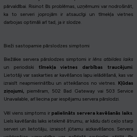
pārvaldībai. Risinot šīs problēmas, uzņēmumi var nodrošināt,
ka to serveri joprojām ir atsaucīgi un tīmekļa vietnes
darbojas optimāli arī tad, ja ir slodze.
Bieži sastopamie pārslodzes simptomi
Biežākie servera pārslodzes simptomi ir
lēns atbildes laiks
un periodiski
tīmekļa vietnes darbības traucējumi
.
Lietotāji var saskarties ar kavēšanos lapu ielādēšanā, kas var
izraisīt neapmierinātību un atteikšanos no vietnes.
Kļūdas
ziņojumi,
piemēram, 502 Bad Gateway vai 503 Service
Unavailable, arī liecina par iespējamu servera pārslodzi.
Vēl viens simptoms ir
palielināts servera kavēšanās laiks
.
Liels kavēšanās laiks ietekmē ātrumu, ar kādu dati ceļo starp
serveri un lietotāju, izraisot jūtamu aizkavēšanos. Servera
veiktspējas uzraudzība var palīdzēt savlaicīgi atklāt šīs