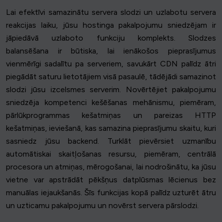
Lai efektīvi samazinātu servera slodzi un uzlabotu servera
reakcijas laiku, jūsu hostinga pakalpojumu sniedzējam ir
jāpiedāvā uzlaboto funkciju komplekts. Slodzes
balansēšana ir būtiska, lai ienākošos pieprasījumus
vienmērīgi sadalītu pa serveriem, savukārt CDN palīdz ātri
piegādāt saturu lietotājiem visā pasaulē, tādējādi samazinot
slodzi jūsu izcelsmes serverim. Novērtējiet pakalpojumu
sniedzēja kompetenci kešēšanas mehānismu, piemēram,
pārlūkprogrammas kešatmiņas un pareizas HTTP
kešatmiņas, ieviešanā, kas samazina pieprasījumu skaitu, kuri
sasniedz jūsu backend. Turklāt pievērsiet uzmanību
automātiskai skaitļošanas resursu, piemēram, centrālā
procesora un atmiņas, mērogošanai, lai nodrošinātu, ka jūsu
vietne var apstrādāt pēkšņus datplūsmas lēcienus bez
manuālas iejaukšanās. Šīs funkcijas kopā palīdz uzturēt ātru
un uzticamu pakalpojumu un novērst servera pārslodzi.