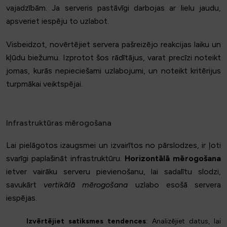
vajadzībām. Ja serveris pastāvīgi darbojas ar lielu jaudu,
apsveriet iespēju to uzlabot.
Visbeidzot, novērtējiet servera pašreizējo reakcijas laiku un
kļūdu biežumu. Izprotot šos rādītājus, varat precīzi noteikt
jomas, kurās nepieciešami uzlabojumi, un noteikt kritērijus
turpmākai veiktspējai.
Infrastruktūras mērogošana
Lai pielāgotos izaugsmei un izvairītos no pārslodzes, ir ļoti
svarīgi paplašināt infrastruktūru.
Horizontālā mērogošana
ietver vairāku serveru pievienošanu, lai sadalītu slodzi,
savukārt
vertikālā mērogošana
uzlabo esošā servera
iespējas.
Izvērtējiet satiksmes tendences
: Analizējiet datus, lai