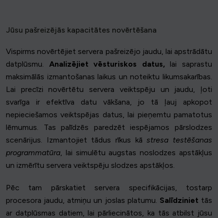
Jūsu pašreizējās kapacitātes novērtēšana
Vispirms novērtējiet servera pašreizējo jaudu, lai apstrādātu
datplūsmu.
Analizējiet vēsturiskos datus,
lai saprastu
maksimālās izmantošanas laikus un noteiktu likumsakarības.
Lai precīzi novērtētu servera veiktspēju un jaudu, ļoti
svarīga ir efektīva datu vākšana, jo tā ļauj apkopot
nepieciešamos veiktspējas datus, lai pieņemtu pamatotus
lēmumus. Tas palīdzēs paredzēt iespējamos pārslodzes
scenārijus. Izmantojiet tādus rīkus kā
stresa testēšanas
programmatūra
, lai simulētu augstas noslodzes apstākļus
un izmērītu servera veiktspēju slodzes apstākļos.
Pēc tam pārskatiet servera specifikācijas, tostarp
procesora jaudu, atmiņu un joslas platumu.
Salīdziniet
tās
ar datplūsmas datiem, lai pārliecinātos, ka tās atbilst jūsu