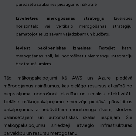
paredzētu satiksmes pieaugumu nākotnē.
Izvēlieties mērogošanas stratēģiju
: Izvēlieties
horizontālo vai vertikālo mērogošanas stratēģiju,
pamatojoties uz savām vajadzībām un budžetu.
Ieviest pakāpeniskas izmaiņas
: Testējiet katru
mērogošanas soli, lai nodrošinātu vienmērīgu integrāciju
bez traucējumiem.
Tādi mākoņpakalpojumi kā AWS un Azure piedāvā
mērogojamus risinājumus, kas pielāgo resursus atkarībā no
pieprasījuma, nodrošinot elastību un izmaksu efektivitāti.
Lielākie mākoņpakalpojumu sniedzēji piedāvā pārvaldītus
pakalpojumus ar iebūvētiem monitoringa rīkiem, slodzes
balansētājiem un automātiskās skalas iespējām. Šie
mākoņpakalpojumu sniedzēji atvieglo infrastruktūras
pārvaldību un resursu mērogošanu.