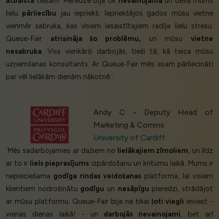
atbalsta
tiešām. Pieredze bija tik
nevainojama
un deva mums
lielu
pārliecību
jau iepriekš. Iepriekšējos gados mūsu vietne
vienmēr sabruka, kas visiem iesaistītajiem radīja lielu stresu.
Queue-Fair
atrisināja šo problēmu,
un mūsu
vietne
nesabruka
. Viss vienkārši darbojās, tieši tā, kā teica mūsu
uzņemšanas konsultants. Ar Queue-Fair mēs esam pārliecināti
par vēl lielākām dienām nākotnē.’
Andy C - Deputy Head of
Marketing & Comms
University of Cardiff
‘Mēs sadarbojamies ar dažiem no
lielākajiem zīmoliem
, un līdz
ar to ir
liels pieprasījums
izpārdošanu un kritumu laikā. Mums ir
nepieciešama
godīga rindas veidošanas
platforma, lai visiem
klientiem nodrošinātu
godīgu
un
nesāpīgu
pieredzi, strādājot
ar mūsu platformu. Queue-Fair bija ne tikai
ļoti viegli
ieviest -
vienas dienas laikā! - un
darbojās nevainojami
, bet arī