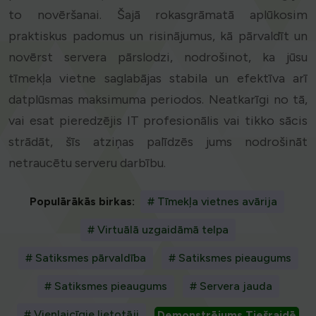
to novēršanai. Šajā rokasgrāmatā aplūkosim
praktiskus padomus un risinājumus, kā pārvaldīt un
novērst servera pārslodzi, nodrošinot, ka jūsu
tīmekļa vietne saglabājas stabila un efektīva arī
datplūsmas maksimuma periodos. Neatkarīgi no tā,
vai esat pieredzējis IT profesionālis vai tikko sācis
strādāt, šīs atziņas palīdzēs jums nodrošināt
netraucētu serveru darbību.
Populārākās birkas:
# Tīmekļa vietnes avārija
# Virtuālā uzgaidāmā telpa
# Satiksmes pārvaldība
# Satiksmes pieaugums
# Satiksmes pieaugums
# Servera jauda
# Vienlaicīgie lietotāji
Demonstrējums Tiešraidē