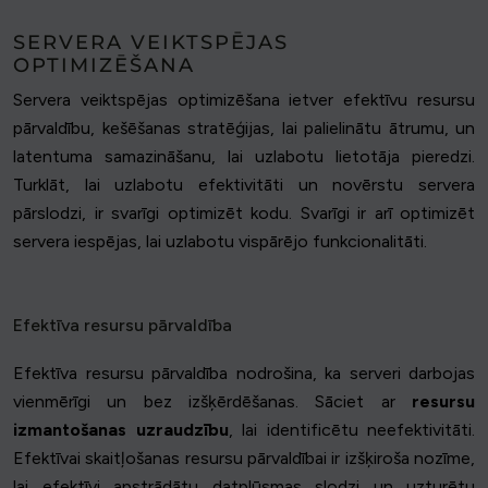
SERVERA VEIKTSPĒJAS
OPTIMIZĒŠANA
Servera veiktspējas optimizēšana ietver efektīvu resursu
pārvaldību, kešēšanas stratēģijas, lai palielinātu ātrumu, un
latentuma samazināšanu, lai uzlabotu lietotāja pieredzi.
Turklāt, lai uzlabotu efektivitāti un novērstu servera
pārslodzi, ir svarīgi optimizēt kodu. Svarīgi ir arī optimizēt
servera iespējas, lai uzlabotu vispārējo funkcionalitāti.
Efektīva resursu pārvaldība
Efektīva resursu pārvaldība nodrošina, ka serveri darbojas
vienmērīgi un bez izšķērdēšanas. Sāciet ar
resursu
izmantošanas uzraudzību
, lai identificētu neefektivitāti.
Efektīvai skaitļošanas resursu pārvaldībai ir izšķiroša nozīme,
lai efektīvi apstrādātu datplūsmas slodzi un uzturētu