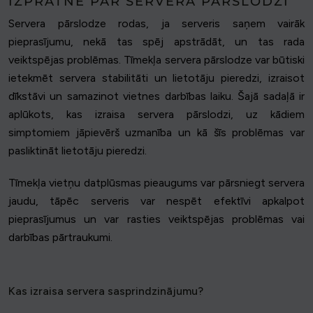
IZPRATNE PAR SERVERA PĀRSLODZI
Servera pārslodze rodas, ja serveris saņem vairāk
pieprasījumu, nekā tas spēj apstrādāt, un tas rada
veiktspējas problēmas. Tīmekļa servera pārslodze var būtiski
ietekmēt servera stabilitāti un lietotāju pieredzi, izraisot
dīkstāvi un samazinot vietnes darbības laiku. Šajā sadaļā ir
aplūkots, kas izraisa servera pārslodzi, uz kādiem
simptomiem jāpievērš uzmanība un kā šīs problēmas var
pasliktināt lietotāju pieredzi.
Tīmekļa vietņu datplūsmas pieaugums var pārsniegt servera
jaudu, tāpēc serveris var nespēt efektīvi apkalpot
pieprasījumus un var rasties veiktspējas problēmas vai
darbības pārtraukumi.
Kas izraisa servera sasprindzinājumu?