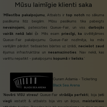
Mūsu
laimīgie klienti
saka
‘
Mīlestība pakalpojumu
, Atbalsts ir
top notch
no sākuma
pasākuma līdz beigām. Mūsu pasākums tika pabeigts
nevainojami,
pateicoties Queue-Fair, un viss
darbojās
vairāk nekā labi
👍 Mēs esam
priecīgi, ka
izvēlējāmies
Queue-Fair pakalpojumu. Queue-Fair nozīmēja, ka mēs
varējām pārdot tiešsaistes biļetes uz izrādi,
neciešot zaud
ējumus infrastruktūrai un
nesamazinoties
. Nav nekā, kas
varētu nepatikt - pakalpojums
kopumā
ir
lielisks
.’
Guram Adamia - Ticketing
Black Sea Arena
‘
Novērš VISU stresu!
Queue-Fair
strādāja perfekti
, bija
ļoti
viegli
iestatīt & atbalsts bija virs un ārpus,
meistarklase