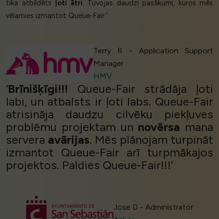
tika atbildēts
ļoti ātri
. Tuvojas daudzi pasākumi, kuros mēs
vēlamies izmantot Queue-Fair.’
Terry R - Application Support
Manager
HMV
‘
Brīnišķīgi!!!
Queue-Fair strādāja ļoti
labi, un atbalsts ir ļoti labs. Queue-Fair
atrisināja daudzu cilvēku piekļuves
problēmu projektam un
novērsa
mana
servera
avārijas
. Mēs plānojam turpināt
izmantot Queue-Fair arī turpmākajos
projektos. Paldies Queue-Fair!!!’
Jose D - Administrator