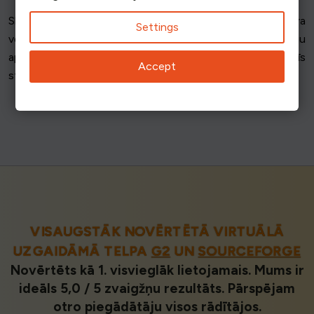
Slodzes balansēšanas ieviešana ne tikai uzlabo servera
Settings
veiktspēju, bet arī palielina uzticamību un lietotāju
apmierinātību. Regulāri pārskatot un optimizējot šīs
Accept
stratēģijas, jūsu infrastruktūra ir stabila un atsaucīga.
VISAUGSTĀK NOVĒRTĒTĀ VIRTUĀLĀ
UZGAIDĀMĀ TELPA
G2
UN
SOURCEFORGE
Novērtēts kā 1. visvieglāk lietojamais. Mums ir
ideāls 5,0 / 5 zvaigžņu rezultāts. Pārspējam
otro piegādātāju visos rādītājos.