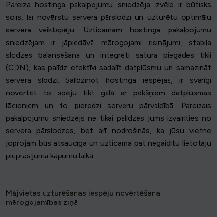
Pareiza hostinga pakalpojumu sniedzēja izvēle ir būtisks
solis, lai novērstu servera pārslodzi un uzturētu optimālu
servera veiktspēju. Uzticamam hostinga pakalpojumu
sniedzējam ir jāpiedāvā mērogojami risinājumi, stabila
slodzes balansēšana un integrēti satura piegādes tīkli
(CDN), kas palīdz efektīvi sadalīt datplūsmu un samazināt
servera slodzi. Salīdzinot hostinga iespējas, ir svarīgi
novērtēt to spēju tikt galā ar pēkšņiem datplūsmas
lēcieniem un to pieredzi serveru pārvaldībā. Pareizais
pakalpojumu sniedzējs ne tikai palīdzēs jums izvairīties no
servera pārslodzes, bet arī nodrošinās, ka jūsu vietne
joprojām būs atsaucīga un uzticama pat negaidītu lietotāju
pieprasījuma kāpumu laikā.
Mājvietas uzturēšanas iespēju novērtēšana
mērogojamības ziņā