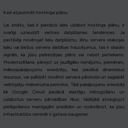
Kad atjaunināt hostinga plānu
Lai zinātu, kad ir pienācis laiks uzlabot hostinga plānu, ir
svarīgi uzraudzīt vietnes datplūsmas tendences. Ja
pastāvīgi novērojat lielu datplūsmu, lēnu servera reakcijas
laiku vai biežus servera darbības traucējumus, tas ir skaidrs
signāls, ka jūsu pašreizējais plāns var nebūt pietiekams.
Modernizēšana, pārejot uz jaudīgāku risinājumu, piemēram,
mākoņpakalpojumu sniedzēju, kas piedāvā dinamiskus
resursus, var palīdzēt novērst servera pārslodzi un saglabāt
veiktspēju maksimuma periodos. Tādi pakalpojumu sniedzēji
kā Google Cloud piedāvā elastīgu mērogošanu un
uzlabotus serveru pārvaldības rīkus, tādējādi atvieglojot
pielāgošanos mainīgajām prasībām un nodrošinot, ka jūsu
infrastruktūra vienmēr ir gatava izaugsmei.