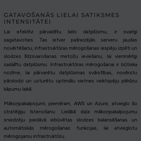
GATAVOŠANĀS LIELAI SATIKSMES
INTENSITĀTEI
Lai efektīvi pārvaldītu lielo datplūsmu, ir svarīgi
sagatavoties. Tas ietver pašreizējās serveru jaudas
novērtēšanu, infrastruktūras mērogošanas iespēju izpēti un
slodzes līdzsvarošanas metožu ieviešanu, lai vienmērīgi
sadalītu datplūsmu. Infrastruktūras mērogošanai ir būtiska
nozīme, lai pārvarētu datplūsmas svārstības, novērstu
pārslodzi un uzturētu optimālu vietnes veiktspēju pēkšņu
kāpumu laikā.
Mākoņpakalpojumi, piemēram, AWS un Azure, atvieglo šo
stratēģiju īstenošanu. Lielākā daļa mākoņpakalpojumu
sniedzēju piedāvā iebūvētas slodzes balansēšanas un
automātiskās mērogošanas funkcijas, lai atvieglotu
mērogojamu infrastruktūru.