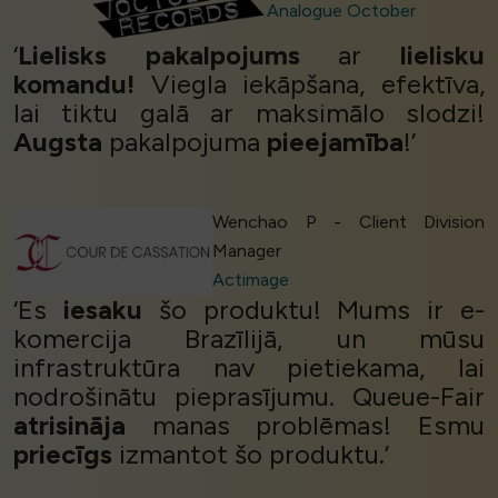
Analogue October
‘
Lielisks pakalpojums
ar
lielisku
komandu!
Viegla iekāpšana, efektīva,
lai tiktu galā ar maksimālo slodzi!
Augsta
pakalpojuma
pieejamība
!’
Wenchao P - Client Division
Manager
Actimage
‘Es
iesaku
šo produktu! Mums ir e-
komercija Brazīlijā, un mūsu
infrastruktūra nav pietiekama, lai
nodrošinātu pieprasījumu. Queue-Fair
atrisināja
manas problēmas! Esmu
priecīgs
izmantot šo produktu.’