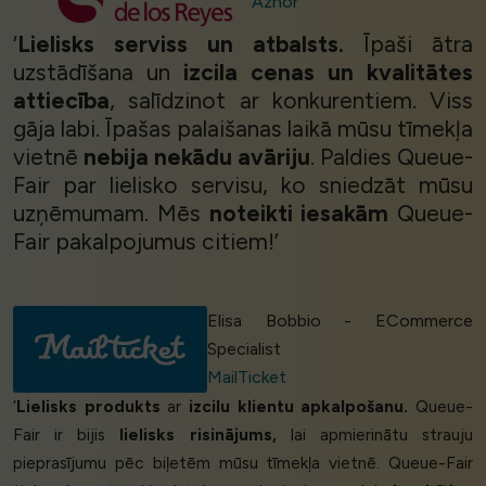
Azhor
‘
Lielisks serviss un atbalsts.
Īpaši ātra
uzstādīšana un
izcila cenas un kvalitātes
attiecība
, salīdzinot ar konkurentiem. Viss
gāja labi. Īpašas palaišanas laikā mūsu tīmekļa
vietnē
nebija nekādu avāriju
. Paldies Queue-
Fair par lielisko servisu, ko sniedzāt mūsu
uzņēmumam. Mēs
noteikti iesakām
Queue-
Fair pakalpojumus citiem!’
Elisa Bobbio - ECommerce
Specialist
MailTicket
‘
Lielisks produkts
ar
izcilu klientu apkalpošanu.
Queue-
Fair ir bijis
lielisks risinājums,
lai apmierinātu strauju
pieprasījumu pēc biļetēm mūsu tīmekļa vietnē. Queue-Fair