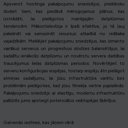
Apsverot hostinga pakalpojumu sniedzējus, priekšroku
dodiet tiem, kas piedāvā mērogojamus plānus, kas
izstrādāti, lai pielāgotos mainīgajām datplūsmas
tendencēm. Mākoņtelevīzija ir īpaši efektīva, jo tā ļauj
palielināt vai samazināt resursus atkarībā no reāllaika
vajadzībām. Meklējiet pakalpojumu sniedzējus, kas izmanto
vairākus serverus un progresīvus slodzes balansētājus, lai
sadalītu ienākošo datplūsmu un novērstu servera darbības
traucējumus lielas datplūsmas periodos. Novērtējiet to
serveru konfigurācijas iespējas, tostarp iespēju ātri pielāgot
atmiņas sadalījumu, lai jūsu infrastruktūra varētu bez
problēmām pielāgoties, kad jūsu tīmekļa vietne paplašinās.
Pakalpojumu sniedzējs ar elastīgu, modernu infrastruktūru
palīdzēs jums apsteigt potenciālos veiktspējas šķēršļus.
Galvenās iezīmes, kas jāņem vērā