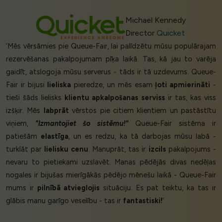
Michael Kennedy
Director
Quicket
‘Mēs vērsāmies pie Queue-Fair, lai palīdzētu mūsu populārajam
rezervēšanas pakalpojumam pīķa laikā. Tas, kā jau to varēja
gaidīt, atslogoja mūsu serverus - tāds ir tā uzdevums. Queue-
Fair ir bijusi
lieliska
pieredze, un mēs esam
ļoti apmierināti
-
tieši šāds lielisks
klientu apkalpošanas serviss
ir tas, kas viss
izšķir. Mēs
labprāt
vērstos pie citiem klientiem un pastāstītu
viņiem,
"Izmantojiet šo sistēmu!"
Queue-Fair sistēma ir
patiešām
elastīga
, un es redzu, ka tā darbojas mūsu labā -
turklāt par
lielisku cenu
. Manuprāt, tas ir
izcils
pakalpojums -
nevaru to pietiekami uzslavēt. Manas pēdējās divas nedēļas
nogales ir bijušas mierīgākās pēdējo mēnešu laikā - Queue-Fair
mums ir
pilnībā atvieglojis
situāciju. Es pat teiktu, ka tas ir
glābis manu garīgo veselību - tas ir
fantastiski!
’