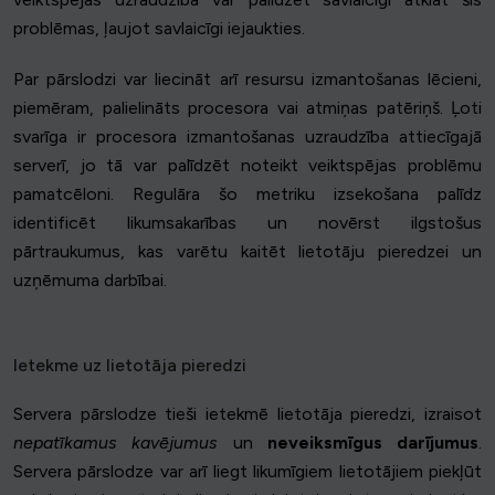
problēmas, ļaujot savlaicīgi iejaukties.
Par pārslodzi var liecināt arī resursu izmantošanas lēcieni,
piemēram, palielināts procesora vai atmiņas patēriņš. Ļoti
svarīga ir procesora izmantošanas uzraudzība attiecīgajā
serverī, jo tā var palīdzēt noteikt veiktspējas problēmu
pamatcēloni. Regulāra šo metriku izsekošana palīdz
identificēt likumsakarības un novērst ilgstošus
pārtraukumus, kas varētu kaitēt lietotāju pieredzei un
uzņēmuma darbībai.
Ietekme uz lietotāja pieredzi
Servera pārslodze tieši ietekmē lietotāja pieredzi, izraisot
nepatīkamus kavējumus
un
neveiksmīgus darījumus
.
Servera pārslodze var arī liegt likumīgiem lietotājiem piekļūt