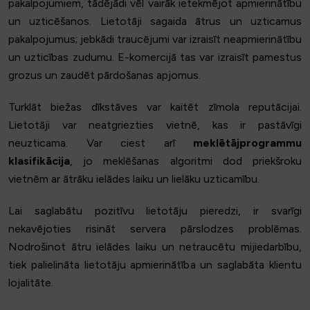
pakalpojumiem, tādējādi vēl vairāk ietekmējot apmierinātību
un uzticēšanos. Lietotāji sagaida ātrus un uzticamus
pakalpojumus; jebkādi traucējumi var izraisīt neapmierinātību
un uzticības zudumu. E-komercijā tas var izraisīt pamestus
grozus un zaudēt pārdošanas apjomus.
Turklāt biežas dīkstāves var kaitēt zīmola reputācijai.
Lietotāji var neatgriezties vietnē, kas ir pastāvīgi
neuzticama. Var ciest arī
meklētājprogrammu
klasifikācija
, jo meklēšanas algoritmi dod priekšroku
vietnēm ar ātrāku ielādes laiku un lielāku uzticamību.
Lai saglabātu pozitīvu lietotāju pieredzi, ir svarīgi
nekavējoties risināt servera pārslodzes problēmas.
Nodrošinot ātru ielādes laiku un netraucētu mijiedarbību,
tiek palielināta lietotāju apmierinātība un saglabāta klientu
lojalitāte.