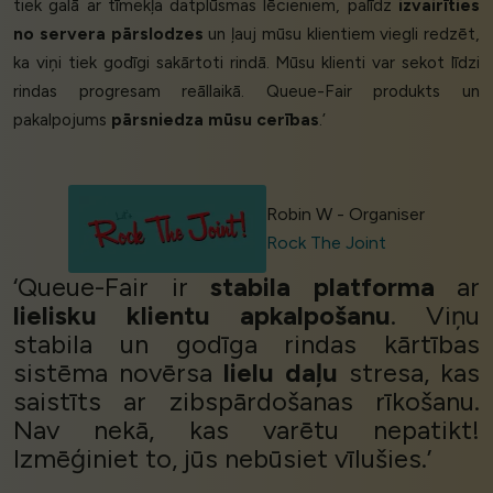
tiek galā ar tīmekļa datplūsmas lēcieniem, palīdz
izvairīties
no servera pārslodzes
un ļauj mūsu klientiem viegli redzēt,
ka viņi tiek godīgi sakārtoti rindā. Mūsu klienti var sekot līdzi
rindas progresam reāllaikā. Queue-Fair produkts un
pakalpojums
pārsniedza mūsu cerības
.’
Robin W - Organiser
Rock The Joint
‘Queue-Fair ir
stabila platforma
ar
lielisku klientu apkalpošanu
. Viņu
stabila un godīga rindas kārtības
sistēma novērsa
lielu daļu
stresa, kas
saistīts ar zibspārdošanas rīkošanu.
Nav nekā, kas varētu nepatikt!
Izmēģiniet to, jūs nebūsiet vīlušies.’