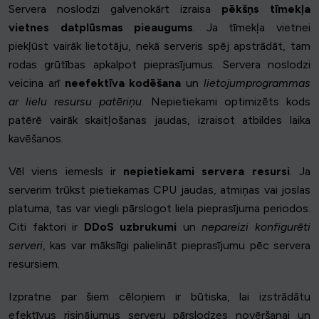
Servera noslodzi galvenokārt izraisa
pēkšņs tīmekļa
vietnes datplūsmas pieaugums
. Ja tīmekļa vietnei
piekļūst vairāk lietotāju, nekā serveris spēj apstrādāt, tam
rodas grūtības apkalpot pieprasījumus. Servera noslodzi
veicina arī
neefektīva kodēšana
un
lietojumprogrammas
ar lielu resursu patēriņu
. Nepietiekami optimizēts kods
patērē vairāk skaitļošanas jaudas, izraisot atbildes laika
kavēšanos.
Vēl viens iemesls ir
nepietiekami servera resursi
. Ja
serverim trūkst pietiekamas CPU jaudas, atmiņas vai joslas
platuma, tas var viegli pārslogot liela pieprasījuma periodos.
Citi faktori ir
DDoS uzbrukumi
un
nepareizi konfigurēti
serveri
, kas var mākslīgi palielināt pieprasījumu pēc servera
resursiem.
Izpratne par šiem cēloņiem ir būtiska, lai izstrādātu
efektīvus risinājumus serveru pārslodzes novēršanai un