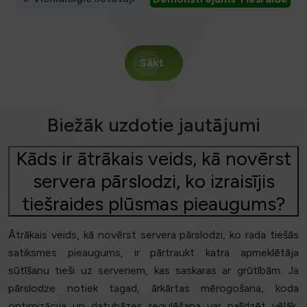
Sākt
Biežāk uzdotie jautājumi
Kāds ir ātrākais veids, kā novērst
servera pārslodzi, ko izraisījis
tiešraides plūsmas pieaugums?
Ātrākais veids, kā novērst servera pārslodzi, ko rada tiešās
satiksmes pieaugums, ir pārtraukt katra apmeklētāja
sūtīšanu tieši uz serveriem, kas saskaras ar grūtībām. Ja
pārslodze notiek tagad, ārkārtas mērogošana, koda
optimizācija un datubāzes regulēšana var palīdzēt vēlāk,