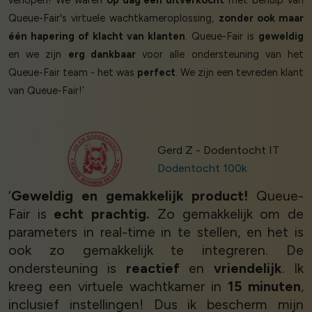
verlopen! We waren
op dag één uitverkocht
met behulp van
Queue-Fair's virtuele wachtkameroplossing,
zonder ook maar
één hapering of klacht van klanten
. Queue-Fair is
geweldig
en we zijn
erg dankbaar
voor alle ondersteuning van het
Queue-Fair team - het was
perfect
. We zijn een tevreden klant
van Queue-Fair!’
Gerd Z - Dodentocht IT
Dodentocht 100k
‘
Geweldig en gemakkelijk product!
Queue-
Fair is
echt prachtig.
Zo gemakkelijk om de
parameters in real-time in te stellen, en het is
ook zo gemakkelijk te integreren. De
ondersteuning is
reactief
en
vriendelijk
. Ik
kreeg een virtuele wachtkamer in
15 minuten
,
inclusief instellingen! Dus ik bescherm mijn