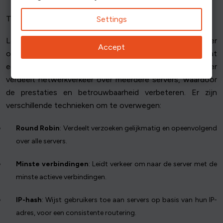
Technieken voor taakverdeling
Settings
Load balancing helpt bij het verdelen van inkomend verkeer
Accept
over meerdere servers, waardoor wordt voorkomen dat
een enkele server overbelast raakt. Een loadbalancer
verdeelt netwerkverkeer over meerdere servers, waardoor
de prestaties en betrouwbaarheid verbeteren. Er zijn
verschillende technieken om te overwegen:
Round Robin
: Verdeelt verzoeken gelijkmatig en opeenvolgend
over alle servers.
Minste verbindingen
: Leidt verkeer om naar de server met de
minste actieve verbindingen.
IP-hash
: Wijst gebruikers toe aan servers op basis van hun IP-
adres, voor een consistente routering.