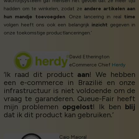
wachtrijsysteem gaf mensen het gevoel dat ze meer tijd
hadden om te winkelen, zodat ze
andere artikelen aan
hun mandje toevoegden
. Onze lancering in real
time
volgen heeft ons ook een belangrijk
inzicht
gegeven in
onze toekomstige productlanceringen.’
David Etherington
eCommerce Chief
Herdy
‘Ik raad dit product
aan
! We hebben
een e-commerce in Brazilië en onze
infrastructuur is niet voldoende om de
vraag te garanderen. Queue-Fair heeft
mijn problemen
opgelost
! Ik ben
blij
dat ik dit product kan gebruiken.’
Caio Maioral