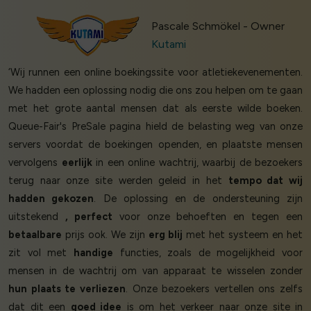
Pascale Schmökel - Owner
Kutami
‘Wij runnen een online boekingssite voor atletiekevenementen.
We hadden een oplossing nodig die ons zou helpen om te gaan
met het grote aantal mensen dat als eerste wilde boeken.
Queue-Fair's PreSale pagina hield de belasting weg van onze
servers voordat de boekingen openden, en plaatste mensen
vervolgens
eerlijk
in een online wachtrij, waarbij de bezoekers
terug naar onze site werden geleid in het
tempo dat wij
hadden gekozen
. De oplossing en de ondersteuning zijn
uitstekend
, perfect
voor onze behoeften en tegen een
betaalbare
prijs ook. We zijn
erg blij
met het systeem en het
zit vol met
handige
functies, zoals de mogelijkheid voor
mensen in de wachtrij om van apparaat te wisselen zonder
hun plaats te verliezen
. Onze bezoekers vertellen ons zelfs
dat dit een
goed idee
is om het verkeer naar onze site in