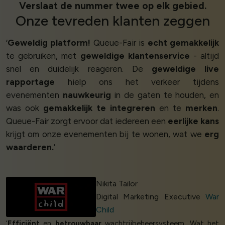
Verslaat de nummer twee op elk gebied.
Onze
tevreden klanten
zeggen
‘
Geweldig platform!
Queue-Fair is
echt gemakkelijk
te gebruiken, met
geweldige klantenservice
- altijd
snel en duidelijk reageren. De
geweldige live
rapportage
hielp ons het verkeer tijdens
evenementen
nauwkeurig
in de gaten te houden, en
was ook
gemakkelijk te integreren
en te
merken
.
Queue-Fair zorgt ervoor dat iedereen een
eerlijke kans
krijgt om onze evenementen bij te wonen, wat we
erg
waarderen.
’
Nikita Tailor
Digital Marketing Executive
War
Child
‘
Efficiënt
en
betrouwbaar
wachtrijbeheersysteem. Wat het