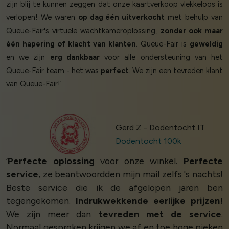
zijn blij te kunnen zeggen dat onze kaartverkoop vlekkeloos is
verlopen! We waren
op dag één uitverkocht
met behulp van
Queue-Fair's virtuele wachtkameroplossing,
zonder ook maar
één hapering of klacht van klanten
. Queue-Fair is
geweldig
en we zijn
erg dankbaar
voor alle ondersteuning van het
Queue-Fair team - het was
perfect
. We zijn een tevreden klant
van Queue-Fair!’
Gerd Z - Dodentocht IT
Dodentocht 100k
‘
Perfecte oplossing
voor onze winkel.
Perfecte
service
, ze beantwoordden mijn mail zelfs 's nachts!
Beste service die ik de afgelopen jaren ben
tegengekomen.
Indrukwekkende eerlijke prijzen!
We zijn meer dan
tevreden met de service
.
Normaal gesproken krijgen we af en toe hoge pieken