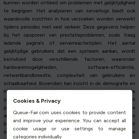
kunnen worden ontleed om problemen met gelijktijdigheid
te begrijpen. Het analyseren van serverlogs biedt ook
waardevolle inzichten in hoe verzoeken worden verwerkt
tijdens periodes met veel verkeer. Deze gegevens helpen
bij het opsporen van prestatieproblemen, zoals traag
ladende pagina's of serverreactietijden. Het aantal
gelijktijdige gebruikers dat een systeem aankan, wordt
beïnvloed door verschillende factoren, waaronder
hardwaremogelijkheden, software-efficiëntie,
netwerkbandbreedte, complexiteit van gebruikers en
schaalbaarheid. Bovendien kan inzicht in de demografie en
het gedrag van gebruikers een leidraad zijn voor gerichte
optimalisatie, zodat de site beter is afgestemd op het
Cookies & Privacy
publiek. Door consequent gebruikersgegevens te
Queue-Fair.com uses cookies to provide content
analyseren, waaronder de gemiddelde sessieduur, kunnen
and improve your experience. You can accept all
bedrijven weloverwogen beslissingen nemen over het
cookie usage or use settings to manage
schalen van de infrastructuur, het optimaliseren van de
categories individually.