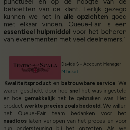
punctueel en op de hoogte van de
behoeften van de klant. Eerlijk gezegd
kunnen we het in
alle opzichten
goed
met elkaar vinden. Queue-Fair is een
essentieel hulpmiddel
voor het beheren
van evenementen met veel deelnemers.’
Davide S - Account Manager
MTicket
‘
Kwaliteitsproduct
en
betrouwbare service
. We
waren geschokt door hoe
snel
het was ingesteld
en hoe
gemakkelijk
het te gebruiken was. Het
product
werkte precies zoals bedoeld
. We willen
het Queue-Fair team bedanken voor het
naadloos
laten verlopen van het proces en voor
hun ondersteuning bij het opzetten. Als we