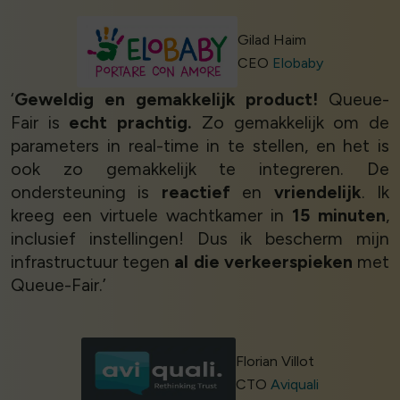
Gilad Haim
CEO
Elobaby
‘
Geweldig en gemakkelijk product!
Queue-
Fair is
echt prachtig.
Zo gemakkelijk om de
parameters in real-time in te stellen, en het is
ook zo gemakkelijk te integreren. De
ondersteuning is
reactief
en
vriendelijk
. Ik
kreeg een virtuele wachtkamer in
15 minuten
,
inclusief instellingen! Dus ik bescherm mijn
infrastructuur tegen
al die verkeerspieken
met
Queue-Fair.’
Florian Villot
CTO
Aviquali