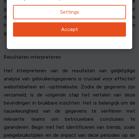
contentlevering en het verbeteren van de algehele
gebruikerservaring. Deze proactieve aanpak zorgt ervoor
Settings
dat websites responsief en betrouwbaar blijven, zelfs als
het aantal gelijktijdige gebruikers in websiteomgevingen
Accept
groeit.
Resultaten interpreteren
Het interpreteren van de resultaten van gelijktijdige
analyse van gebruikersgegevens is cruciaal voor effectief
websitebeheer en -optimalisatie. Zodra de gegevens zijn
verzameld, is de volgende stap het vertalen van deze
bevindingen in bruikbare inzichten. Het is belangrijk om de
nauwkeurigheid van de gegevens te verifiëren met
relevante teams om betrouwbare conclusies te
garanderen. Begin met het identificeren van trends, zoals
piekgebruikstijden en de impact van deze periodes op de