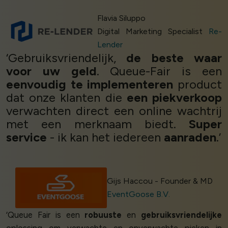
Flavia Siluppo
Digital Marketing Specialist
Re-
Lender
‘Gebruiksvriendelijk,
de beste waar
voor uw geld
. Queue-Fair is een
eenvoudig te implementeren
product
dat onze klanten die
een piekverkoop
verwachten direct een online wachtrij
met een merknaam biedt.
Super
service
- ik kan het iedereen
aanraden
.’
Gijs Haccou - Founder & MD
EventGoose B.V.
‘Queue Fair is een
robuuste
en
gebruiksvriendelijke
oplossing om verwachte en onverwachte pieken in