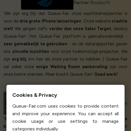
Partner
Rocksoft
‘We zijn erg blij dat Queue-Fair onze wachtkamerpartner is
voor de
drie grote iPhone lanceringen
. Onze website
crashte
niet!
We gingen zelfs
verder dan onze Sales Target
, dankzij
Queue-Fair! Het Queue-Fair platform is gebruiksvriendelijk -
zeer gemakkelijk te gebruiken
- en de datarapporten gaven
ons
zinvolle inzichten
voor onze toekomstige projecten. We
zijn
erg blij
om hen als onze partner te hebben :) Queue-Fair
zal zeker onze
enige Waiting Room aanbeveling
zijn voor
onze beste vrienden. Meer kracht Queue-Fair!
Goed werk!
’
Cookies & Privacy
Ana Margarita Capati
Website & Marketplaces Supervisor
Power
Queue-Fair.com uses cookies to provide content
Mac Center
and improve your experience. You can accept all
‘
Schitterend product
ondersteund door
een uitstekende
cookie usage or use settings to manage
klantenservice.
Queue-Fair is de
perfecte oplossing
voor
categories individually.