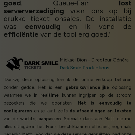
goed
. Queue-Fair
lost
serververzadiging
voor ons op bij
drukke ticket onsales. De installatie
was
eenvoudig
en ik vond de
efficiëntie
van de tool erg goed.’
Mickaël Dion - Directeur Général
Dark Smile Productions
‘Dankzij deze oplossing kan ik de online verkoop beheren
zonder gedoe. Het is een
gebruiksvriendelijke
oplossing
waarmee we in
realtime
kunnen ingrijpen op de stroom
bezoekers die we doorlaten.
Het is eenvoudig te
configureren
en je kunt zelfs
de afbeeldingen en teksten
van de wachtrij
aanpassen
. Speciale dank aan Matt die me
alles uitlegde in het Frans, beschikbaar en efficiënt, nogmaals
bedankt Matt! Voordat we deze service gebruikten, had onze