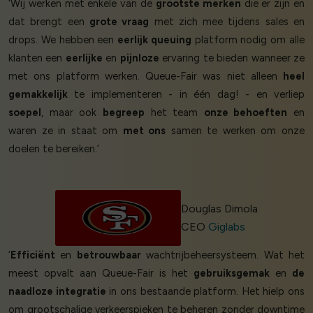
‘Wij werken met enkele van de
grootste merken
die er zijn en
dat brengt een
grote vraag
met zich mee tijdens sales en
drops. We hebben een
eerlijk queuing
platform nodig om alle
klanten een
eerlijke
en
pijnloze
ervaring te bieden wanneer ze
met ons platform werken. Queue-Fair was niet alleen
heel
gemakkelijk
te implementeren - in één dag! - en verliep
soepel
, maar ook
begreep
het team
onze behoeften
en
waren ze in staat om
met ons
samen te werken om onze
doelen te bereiken.’
Douglas Dimola
CEO
Giglabs
‘
Efficiënt
en
betrouwbaar
wachtrijbeheersysteem. Wat het
meest opvalt aan Queue-Fair is het
gebruiksgemak
en
de
naadloze integratie
in ons bestaande platform. Het hielp ons
om grootschalige verkeerspieken te beheren zonder downtime