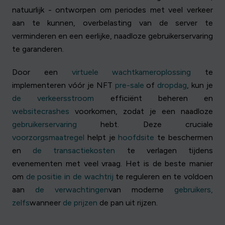
natuurlijk - ontworpen om periodes met veel verkeer
aan te kunnen, overbelasting van de server te
verminderen en een eerlijke, naadloze gebruikerservaring
te garanderen.
Door een
virtuele wachtkameroplossing
te
implementeren vóór je NFT
pre-sale
of
dropdag
, kun je
de verkeersstroom
efficiënt beheren en
websitecrashes
voorkomen, zodat je een naadloze
gebruikerservaring
hebt. Deze cruciale
voorzorgsmaatregel
helpt je
hoofdsite
te beschermen
en
de transactiekosten
te verlagen tijdens
evenementen met veel vraag. Het is de beste manier
om
de positie in de wachtrij
te reguleren en te voldoen
aan
de verwachtingen
van moderne
gebruikers,
zelfs
wanneer
de prijzen
de pan uit rijzen.