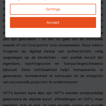
marktplaatsen, waar exclusiviteit en eigendom hoog
gewaardeerd worden. Of het nu gaat om je huis, een
Settings
gesigneerd voetbalshirt of zelfs een aangepaste
broodrooster, geen twee items zijn hetzelfde, waardoor
Accept
ze ideaal zijn voor tokenization. Elk token is een unieke
digitale representatie van een uniek object en biedt waarde
aan zijn gebruikers - of het nu gaat om de intrinsieke
waarde of om 'cool points' voor verzamelaars. Deze tokens
fungeren als digitaal bewijs van authenticiteit, veilig
opgeslagen op de blockchain - een publiek record dat
eigendom, wachtrijpositie en transactiegeschiedenis
bijhoudt. Deze zichtbaarheid helpt transparantie te
garanderen, tevredenheid te behouden en de integriteit
van succesvolle projecten te ondersteunen.
NFT's kunnen bijna alles zijn. NFT's werden oorspronkelijk
gelanceerd als digitale kunst, afbeeldingen en GIF's, maar
breidden zich al snel uit naar muziek, posts op sociale