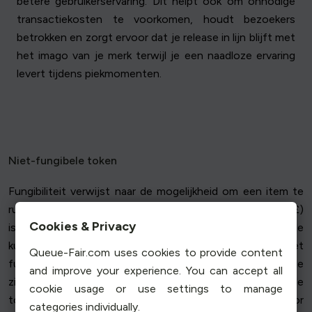
betere gebruikerservaring. Dit helpt ook om onnodige
transactiekosten te voorkomen, houdt bezoekers
betrokken en zorgt ervoor dat je release in lijn blijft met
het imago van je merk terwijl je een naadloze ervaring
levert tijdens piekmomenten.
Niet-fungibele token
Fungibiliteit verwijst naar de mogelijkheid om een item te
ruilen voor een ander item van gelijke waarde. Een pond (£)
Cookies & Privacy
is fungibel-je kunt het ruilen voor elk ander pond. Digitale
kunst, muziek en verzamelobjecten zijn echter niet
Queue-Fair.com uses cookies to provide content
fungibel en vertegenwoordigen unieke digitale activa die
and improve your experience. You can accept all
zijn opgeslagen op de blockchain. Dit is waar niet-fungibele
cookie usage or use settings to manage
tokens (NFT's) van pas komen, omdat ze perfect zijn voor
categories individually.