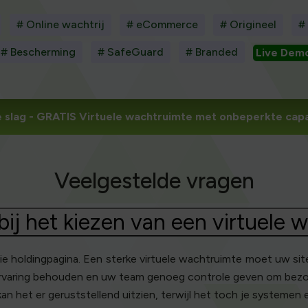
# Online wachtrij
# eCommerce
# Origineel
#
# Bescherming
# SafeGuard
# Branded
Live Dem
 slag
- GRATIS Virtuele wachtruimte met onbeperkte capa
Veelgestelde vragen
bij het kiezen van een virtuele
e holdingpagina. Een sterke virtuele wachtruimte moet uw sit
-ervaring behouden en uw team genoeg controle geven om bezoek
n het er geruststellend uitzien, terwijl het toch je systemen e