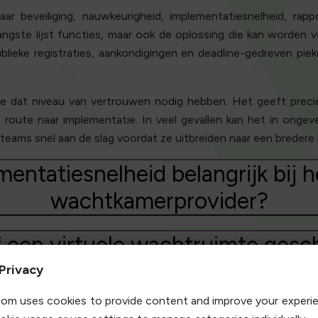
ar beveiliging, nauwkeurigheid, implementatiesnelheid, rappo
 langste lijst functies, maar ook de oplossing die kan word
ublieke registraties, aankondigingen en deadline-gedreven piek
ie dat niveau van vertrouwen nodig hebben. Het geeft prec
le route naar implementatie. In veel gevallen kan het in on
ams snel aan de slag voordat ze uitbreiden naar een bredere be
entatiesnelheid belangrijk bij h
wachtkamerprovider?
 een virtuele wachtruimte gesch
bedrijfsorganisatie?
Privacy
om uses cookies to provide content and improve your experi