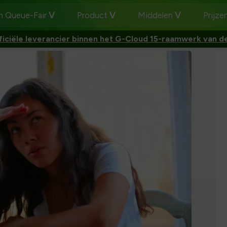
 Queue-Fair
Product
Middelen
Prijze
ficiële leverancier binnen het G-Cloud 15-raamwerk van de