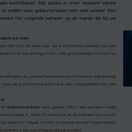
uele wachtkamer. Alle opties in onze
'waarom'-sectie
 te stellen voor gebeurtenissen met veel verkeer. Met
teem het volgende beheren op de manier die bij uw
aalde periode
 hoe dan ook, de piek naar uw e-commerce website van een
eheerd met een wating room. Zelfs grote retailers kunnen het
lanceringen van producten/nieuwe assortimenten bepalen het
er naar uw e-commerce website en een mogelijkheid voor een
eer
 het
websiteverkeer
hebt gehad, hebt u een systeem nodig
bsite week in, week uit vastloopt en de snelheid van uw site
zijn daarvoor ideaal, omdat ze precies worden ingeschakeld
ie inherent is aan sommige andere providers.