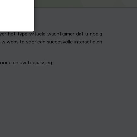
r het type virtuele wachtkamer dat u nodig
w website voor een succesvolle interactie en
voor u en uw toepassing.