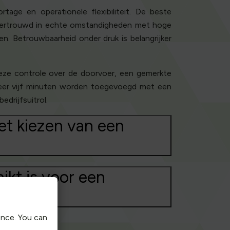
rtage en operationele flexibiliteit. De beste
en vertrouwd in echte omstandigheden met hoge
en. Betrouwbaarheid onder druk is belangrijker
ieze controle over de doorvoer, een gemerkte
geveer vijf minuten worden toegevoegd met een
drijfsuitrol.
et kiezen van een
ikt is voor een
ence. You can