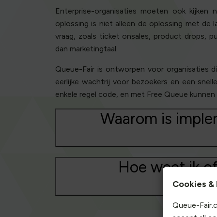
Enterprise-organisaties moeten ook kijken na
oplossing is niet alleen de oplossing met de
vraag, zoals ticket onsales, product drops, p
dan marketingtaal.
Queue-Fair is ontworpen voor organisaties d
eerlijke wachtrij voor bezoekers en een snel
enkele regel code, en met Free Queue kunnen te
Waarom is implem
Hoe weet ik of
Cookies & 
Queue-Fair.c