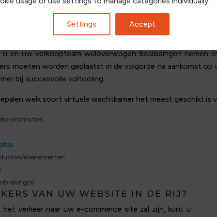
ookie usage or use settings to manage categories individually.
Settings
Accept
EZOEKERS IN DE RIJ?
 u en uw verkoopteam weloverwogen beslissingen nemen ove
mers moeten worden geplaatst in de volgorde na aankomst op u
mer bij succesvolle voltooiing.
epalen welk soort virtuele wachtkamer het meest geschikt is 
ieke promoties
ites
roducten/evenementen
s
rbrekingen
KERS VAN UW WEBSITE IN DE RIJ?
in het verkeer naar uw e-commerce site zal zijn, kunt u