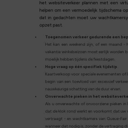
het websiteverkeer plannen met een virt
helpen om een vermoedelijk tijdschema op
dat in gedachten moet uw wachtkamersys
opzet past.
Toegenomen verkeer gedurende een bep
Het kan een weekend zijn, of een maand -
vakantie winkelseizoen moet eerlijk worden b
moeilijk hebben tijdens de feestdagen.
Hoge vraag op één specifiek tijdstip
Kaartverkoop voor speciale evenementen
of 
begin van een toevloed van excessief verke
nauwkeurige schatting van de duur ervan.
Onverwachte pieken in het websiteverk
Als u onverwachte of onvoorziene pieken in
dat de klok rond werkt en voorkomt dat uw we
vertraagt - en wachtkamers van Queue-Fair 
wanneer dat nodig is, zonder de vertraging d