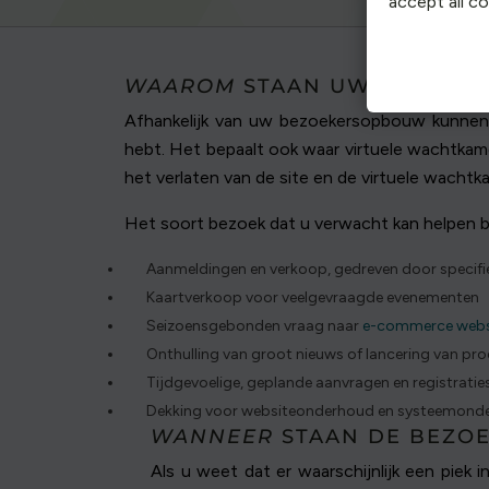
accept all c
WAAROM
STAAN UW WEBSITEB
Afhankelijk van uw bezoekersopbouw kunnen
hebt. Het bepaalt ook waar virtuele wachtka
het verlaten van de site en de virtuele wachtka
Het soort bezoek dat u verwacht kan helpen b
Aanmeldingen en verkoop, gedreven door specif
Kaartverkoop voor veelgevraagde evenementen
Seizoensgebonden vraag naar
e-commerce webs
Onthulling van groot nieuws of lancering van p
Tijdgevoelige, geplande aanvragen en registratie
Dekking voor websiteonderhoud en systeemonde
WANNEER
STAAN DE BEZOE
Als u weet dat er waarschijnlijk een piek 