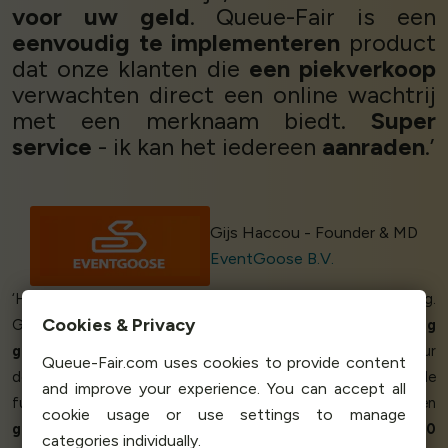
voor uw geld
. Queue-Fair is een
eenvoudig te implementeren
product
dat onze klanten die
een piekverkoop
verwachten direct een online wachtrij
met een merknaam biedt.
Super
service
- ik kan het iedereen
aanraden
.’
Gijs Haccou - Founder & MD
EventGoose B.V.
‘Hartelijk
dank
voor de
snelle
afhandeling van onze aanvraag.
Cookies & Privacy
Gemaild om 21.00 uur woensdag, ontvangen een
volledig
gemerkte
wachtrij pagina klaar voor gebruik om 11.00 uur
Queue-Fair.com uses cookies to provide content
donderdag.
Gewoonweg briljant!
Het dashboard en de
and improve your experience. You can accept all
functies zijn geweldig - echt
intuïtief
, echt
schoon
en
cookie usage or use settings to manage
gemakkelijk te gebruiken
. We hebben meer dan
22.000
categories individually.