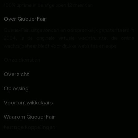
100% uptime in de afgelopen 12 maanden
Over Queue-Fair
Queue-Fair, uitgevonden en oorspronkelijk gepatenteerd in
2004, is de originele virtuele wachtruimte, die online
wachtrijbeheer biedt voor drukke websites en apps.
Onze diensten
Overzicht
Oplossing
Voor ontwikkelaars
Waarom Queue-Fair
Nuttige koppelingen