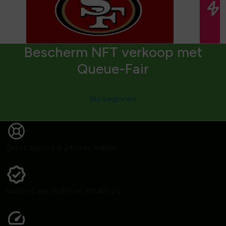
Bescherm NFT verkoop met
Queue-Fair
Nu beginnen
Gratis training & 24-uurs hulplijn
Voldoet aan GDPR en WCAG 2.2