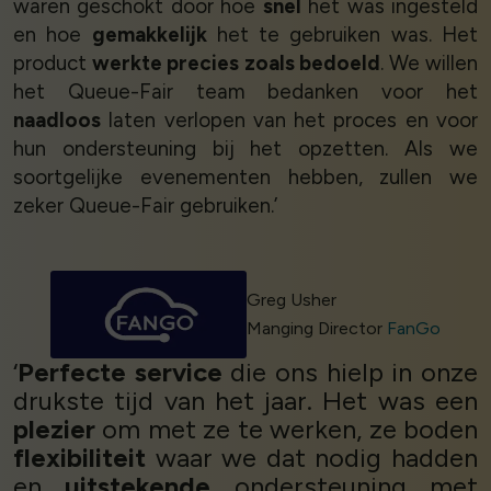
waren geschokt door hoe
snel
het was ingesteld
en hoe
gemakkelijk
het te gebruiken was. Het
product
werkte precies zoals bedoeld
. We willen
het Queue-Fair team bedanken voor het
naadloos
laten verlopen van het proces en voor
hun ondersteuning bij het opzetten. Als we
soortgelijke evenementen hebben, zullen we
zeker Queue-Fair gebruiken.’
Greg Usher
Manging Director
FanGo
‘
Perfecte service
die ons hielp in onze
drukste tijd van het jaar. Het was een
plezier
om met ze te werken, ze boden
flexibiliteit
waar we dat nodig hadden
en
uitstekende
ondersteuning met