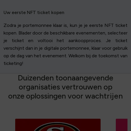
Uw eerste NFT ticket kopen
Zodra je portemonnee klaar is, kun je je eerste NFT ticket
kopen. Blader door de beschikbare evenementen, selecteer
je ticket en voltooi het aankoopproces. Je ticket
verschijnt dan in je digitale portemonnee, klaar voor gebruik
op de dag van het evenement. Welkom bij de toekomst van
ticketing!
D
u
i
z
e
n
d
e
n
t
o
o
n
a
a
n
g
e
v
e
n
d
e
o
r
g
a
n
i
s
a
t
i
e
s
v
e
r
t
r
o
u
w
e
n
o
p
o
n
z
e
o
p
l
o
s
s
i
n
g
e
n
v
o
o
r
w
a
c
h
t
r
i
j
e
n