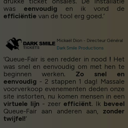
drukke ticket onsales. De installatie
was
eenvoudig
en ik vond de
efficiëntie
van de tool erg goed.’
Mickaël Dion - Directeur Général
Dark Smile Productions
‘Queue-Fair is een redder in nood
!
Het
was snel en eenvoudig om met hen te
beginnen werken.
Zo snel en
eenvoudig
- 2 stappen 1 dag! Massale
voorverkoop evenementen deden onze
site instorten, nu komen mensen in een
virtuele lijn
- zeer
efficiënt
. Ik
beveel
Queue-Fair aan anderen aan,
zonder
twijfel!
’