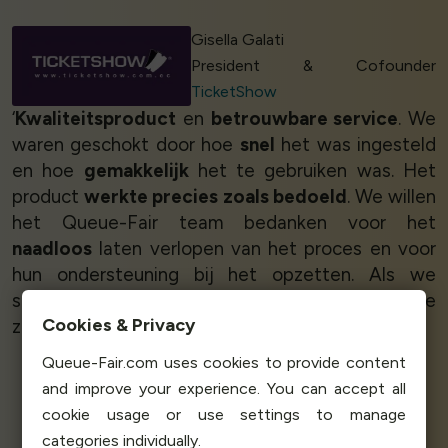
Gisella Galati
President & Cofounder
TicketShow
‘
Kwaliteitsproduct
en
betrouwbare service
. We
waren geschokt door hoe
snel
het was ingesteld
en hoe
gemakkelijk
het te gebruiken was. Het
product
werkte precies zoals bedoeld
. We willen
het Queue-Fair team bedanken voor het
naadloos
laten verlopen van het proces en voor
hun ondersteuning bij het opzetten. Als we
soortgelijke evenementen hebben, zullen we
Cookies & Privacy
zeker Queue-Fair gebruiken.’
Queue-Fair.com uses cookies to provide content
and improve your experience. You can accept all
Greg Usher
cookie usage or use settings to manage
Manging Director
FanGo
categories individually.