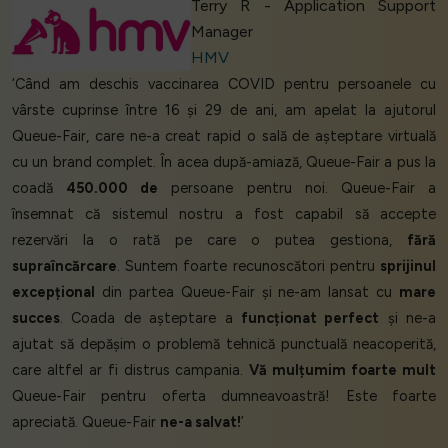
Terry R - Application Support
Manager
HMV
‘Când am deschis vaccinarea COVID pentru persoanele cu
vârste cuprinse între 16 și 29 de ani, am apelat la ajutorul
Queue-Fair, care ne-a creat rapid o sală de așteptare virtuală
cu un brand complet. În acea după-amiază, Queue-Fair a pus la
coadă
450.000 de
persoane pentru noi. Queue-Fair a
însemnat că sistemul nostru a fost capabil să accepte
rezervări la o rată pe care o putea gestiona,
fără
supraîncărcare
. Suntem foarte recunoscători pentru
sprijinul
excepțional
din partea Queue-Fair și ne-am lansat cu
mare
succes
. Coada de așteptare a
funcționat perfect
și ne-a
ajutat să depășim o problemă tehnică punctuală neacoperită,
care altfel ar fi distrus campania.
Vă mulțumim foarte mult
Queue-Fair pentru oferta dumneavoastră! Este foarte
apreciată. Queue-Fair
ne-a salvat!
’