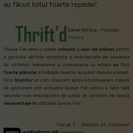
au făcut totul foarte repede!’
Daniel Böning - Founder
Thrift'd
‘Queue Fair este o soluție
robustă
și
ușor de utilizat
pentru
a gestiona vârfurile așteptate și neașteptate ale numărului
de vizitatori. Îndrumarea și comunicarea cu echipa
au
fost
foarte plăcute;
întrebările noastre au primit răspuns prompt.
Este
liniștitor
să știm că putem aplica întotdeauna o măsură
de gestionare prin activarea Queue Fair pentru a face față
sarcinilor mari neașteptate de număr de vizitatori. Nu există
dezavantaje în
utilizarea Queue-Fair.’
Pascal T - Director of Customer
& Innovation