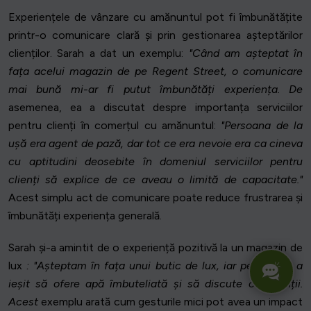
Experiențele de vânzare cu amănuntul pot fi îmbunătățite
printr-o comunicare clară și prin gestionarea așteptărilor
clienților. Sarah a dat un exemplu:
"Când am așteptat în
fața acelui magazin de pe Regent Street, o comunicare
mai bună mi-ar fi putut îmbunătăți experiența. De
asemenea, ea a discutat despre importanța serviciilor
pentru clienți în comerțul cu amănuntul:
"Persoana de la
ușă era agent de pază, dar tot ce era nevoie era ca cineva
cu aptitudini deosebite în domeniul serviciilor pentru
clienți să explice de ce aveau o limită de capacitate."
Acest simplu act de comunicare poate reduce frustrarea și
îmbunătăți experiența generală.
Sarah și-a amintit de o experiență pozitivă la un magazin de
lux
: "Așteptam în fața unui butic de lux, iar personalul a
ieșit să ofere apă îmbuteliată și să discute cu clienții.
Acest
exemplu arată cum gesturile mici pot avea un impact