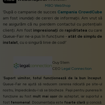
MBO WebShop
‘După o campanie de succes
Campania CrowdCube
am fost inundați de cereri de informații. Am vrut să
ne asigurăm că nu pierdem contactul cu potențialii
clienți. Am fost
impresionați
de
rapiditatea
cu care
Queue-Fair ne-a pus în funcțiune -
atât de simplu de
instalat
, cu o singură linie de cod!’
Guy Stern
CEO
Legal Connection
‘
Suport uimitor, totul funcționează de la bun început.
Queue-Fair ne ajută să reducem cererea ridicată pe site-ul
nostru, împiedicându-l să se blocheze. Pașii pentru punerea în
funcțiune au fost
mult mai ușor
de așteptat, iar suportul a
fost
fenomenal
. Documentația este
foarte clară
și concisă.