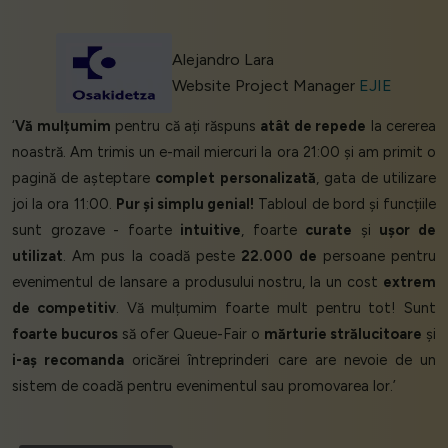
Alejandro Lara
Website Project Manager
EJIE
‘
Vă mulțumim
pentru că ați răspuns
atât de repede
la cererea
noastră. Am trimis un e-mail miercuri la ora 21:00 și am primit o
pagină de așteptare
complet personalizată
, gata de utilizare
joi la ora 11:00.
Pur și simplu genial!
Tabloul de bord și funcțiile
sunt grozave - foarte
intuitive
, foarte
curate
și
ușor de
utilizat
. Am pus la coadă peste
22.000 de
persoane pentru
evenimentul de lansare a produsului nostru, la un cost
extrem
de competitiv
. Vă mulțumim foarte mult pentru tot! Sunt
foarte bucuros
să ofer Queue-Fair o
mărturie strălucitoare
și
i-aș recomanda
oricărei întreprinderi care are nevoie de un
sistem de coadă pentru evenimentul sau promovarea lor.’