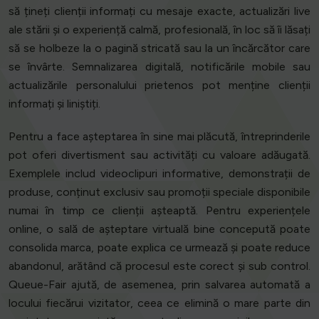
să țineți clienții informați cu mesaje exacte, actualizări live
ale stării și o experiență calmă, profesională, în loc să îi lăsați
să se holbeze la o pagină stricată sau la un încărcător care
se învârte. Semnalizarea digitală, notificările mobile sau
actualizările personalului prietenos pot menține clienții
informați și liniștiți.
Pentru a face așteptarea în sine mai plăcută, întreprinderile
pot oferi divertisment sau activități cu valoare adăugată.
Exemplele includ videoclipuri informative, demonstrații de
produse, conținut exclusiv sau promoții speciale disponibile
numai în timp ce clienții așteaptă. Pentru experiențele
online, o sală de așteptare virtuală bine concepută poate
consolida marca, poate explica ce urmează și poate reduce
abandonul, arătând că procesul este corect și sub control.
Queue-Fair ajută, de asemenea, prin salvarea automată a
locului fiecărui vizitator, ceea ce elimină o mare parte din