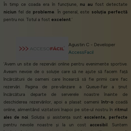
În timp ce coada era în funcțiune,
nu au
fost detectate
niciun
fel de
probleme
. În general, este
soluția perfectă
pentru noi. Totul a fost
excelent
.’
Agustin C - Developer
AccessFacil
‘Avem un site de rezervări online pentru evenimente sportive.
Aveam nevoie de o soluție care să ne ajute să facem față
încărcăturii de oameni care încearcă să fie primii care fac
rezervări. Pagina de pre-vânzare a Queue-Fair a ținut
încărcătura departe de serverele noastre înainte de
deschiderea rezervărilor, apoi a plasat oamenii
într-o
coadă
online, alimentând vizitatorii înapoi pe site-ul nostru în
ritmul
ales de noi
. Soluția și asistența sunt
excelente, perfecte
pentru nevoile noastre și la un cost
accesibil
. Suntem