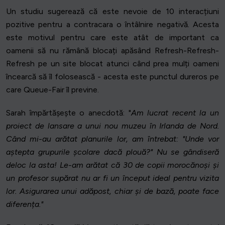
Un studiu sugerează că este nevoie de 10 interacțiuni
pozitive pentru a contracara o întâlnire negativă
.
Acesta
este motivul pentru care este atât de important ca
oamenii să nu rămână blocați apăsând Refresh-Refresh-
Refresh pe un site blocat atunci când prea mulți oameni
încearcă să îl folosească - acesta este punctul dureros pe
care Queue-Fair îl previne.
Sarah împărtășește o anecdotă: "
Am lucrat recent la un
proiect de lansare a unui nou muzeu în Irlanda de Nord.
Când mi-au arătat planurile lor, am întrebat: "Unde vor
aștepta grupurile școlare dacă plouă?" Nu se gândiseră
deloc la asta! Le-am arătat că 30 de copii morocănoși și
un profesor supărat nu ar fi un început ideal pentru vizita
lor. Asigurarea unui adăpost, chiar și de bază, poate face
diferența."