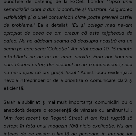
punctele de catering de la ExCeL Londra:
"Lipsa unei
semnalizări clare a dus la confuzie și frustrare. Asigurarea
vizibilității și a unei comunicări clare poate preveni astfel
de probleme."
Ea a detaliat:
"Eu și colega mea ne-am
apropiat de ceea ce am crezut că este tejgheaua de
cafea. Nu ne dădeam seama că deasupra noastră era un
semn pe care scria "Colecție". Am stat acolo 10-15 minute
întrebându-ne de ce nu eram servite. Erau doi barmani
care făceau cafea, dar niciunul nu ne-a recunoscut și nici
nu ne-a spus că am greșit locul."
Acest lucru evidențiază
nevoia întreprinderilor de a prioritiza o comunicare clară și
eficientă.
Sarah a subliniat și mai mult importanța comunicării cu o
anecdotă despre o experiență de vânzare cu amănuntul
:
"Am fost recent pe Regent Street și am fost rugată să
aștept în fața unui magazin fără nicio explicație. Nu am
înțeles de ce exista o limită de persoane în interior, iar