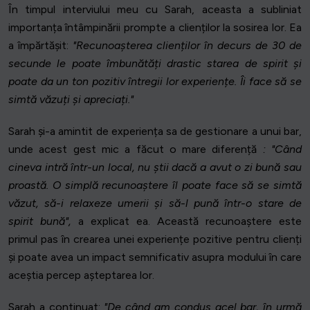
În timpul interviului meu cu Sarah, aceasta a subliniat
importanța întâmpinării prompte a clienților la sosirea lor. Ea
a împărtășit:
"Recunoașterea clienților în decurs de 30 de
secunde le poate îmbunătăți drastic starea de spirit și
poate da un ton pozitiv întregii lor experiențe. Îi face să se
simtă văzuți și apreciați."
Sarah și-a amintit de experiența sa de gestionare a unui bar,
unde acest gest mic a făcut o mare diferență
: "Când
cineva intră într-un local, nu știi dacă a avut o zi bună sau
proastă. O simplă recunoaștere îl poate face să se simtă
văzut, să-i relaxeze umerii și să-l pună într-o stare de
spirit bună",
a explicat ea. Această recunoaștere este
primul pas în crearea unei experiențe pozitive pentru clienți
și poate avea un impact semnificativ asupra modului în care
aceștia percep așteptarea lor.
Sarah a continuat:
"De când am condus acel bar, în urmă