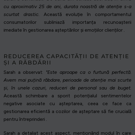
cu aproximativ 25 de ani, durata noastră de atenție s-a
scurtat drastic.
Această evoluție în comportamentul
consumatorilor subliniază importanța recunoașterii
imediate în gestionarea așteptărilor și emoțiilor clienților
.
REDUCEREA CAPACITĂȚII DE ATENȚIE
ȘI A RĂBDĂRII
Sarah a observat:
"Este aproape ca o furtună perfectă.
Avem mai puțină răbdare, perioade de atenție mai scurte
și, în unele cazuri, reduceri de personal sau de buget.
Această schimbare a sporit potențialul sentimentelor
negative asociate cu așteptarea, ceea ce face ca
gestionarea eficientă a cozilor de așteptare să fie crucială
pentru întreprinderi
.
Sarah a detaliat acest aspect, menționând modul în care