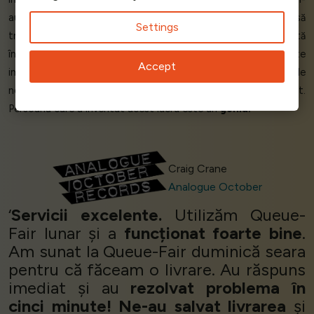
au bombardat cu telefoane, dar Queue-Fair ne-a făcut să
Settings
trecem de la contactul inițial până la implementarea completă
în
mai puțin de două ore - într-o sâmbătă!
Sunt foarte
Accept
impresionat - delirant de
fericit
și
extaziat
. Interacțiunile
noastre în social media au crescut cu
800%
. Perfect. Excelent.
Persoana care a inventat acest lucru este un
geniu!
’
Craig Crane
Analogue October
‘
Servicii excelente.
Utilizăm Queue-
Fair lunar și a
funcționat foarte bine
.
Am sunat la Queue-Fair duminică seara
pentru că făceam o livrare. Au răspuns
imediat și au
rezolvat problema în
cinci minute!
Ne-au salvat livrarea
și