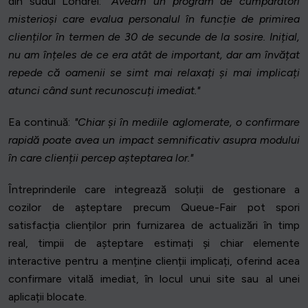
din sudul Londrei:
"Aveam un program de cumpărători
misterioși care evalua personalul în funcție de primirea
clienților în termen de 30 de secunde de la sosire. Inițial,
nu am înțeles de ce era atât de important, dar am învățat
repede că oamenii se simt mai relaxați și mai implicați
atunci când sunt recunoscuți imediat."
Ea continuă:
"Chiar și în mediile aglomerate, o confirmare
rapidă poate avea un impact semnificativ asupra modului
în care clienții percep așteptarea lor."
Întreprinderile care integrează soluții de gestionare a
cozilor de așteptare precum Queue-Fair pot spori
satisfacția clienților prin furnizarea de actualizări în timp
real, timpii de așteptare estimați și chiar elemente
interactive pentru a menține clienții implicați, oferind acea
confirmare vitală imediat, în locul unui site sau al unei
aplicații blocate.