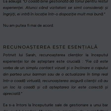
Ea adaugă:
"O coadă bine gestionată dă tonul pentru restul
experienței. Atunci când vizitatorii se simt considerați și
îngrijiți, ei intră în locație într-o dispoziție mult mai bună."
Nu am putea fi mai de acord.
RECUNOAȘTEREA ESTE ESENȚIALĂ
Potrivit lui Sarah, recunoașterea clienților la începutul
experienței lor de așteptare este crucială
: "Fie că este
vorba de un simplu contact vizual și o înclinare a capului
din partea unui barman sau de o actualizare în timp real
într-o coadă virtuală, recunoașterea asigură clienții că au
un loc la coadă și că așteptarea lor este corectă și
apreciată."
Ea s-a întors la începuturile sale de gestionare a unui bar