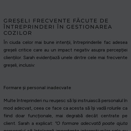
GREȘELI FRECVENTE FĂCUTE DE
ÎNTREPRINDERI ÎN GESTIONAREA
COZILOR
În ciuda celor mai bune intenții, întreprinderile fac adesea
greșeli critice care au un impact negativ asupra percepției
clienților. Sarah evidențiază unele dintre cele mai frecvente
greșeli, inclusiv:
Formare și personal inadecvate
Multe întreprinderi nu reușesc să își instruiască personalul în
mod adecvat, ceea ce face ca acesta să își vadă rolurile ca
fiind doar funcționale, mai degrabă decât centrate pe
client. Sarah a explicat:
"O formare adecvată poate ajuta
personalul să înțeleagă importanța interacțiunilor sale cu