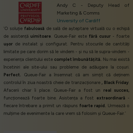
Andy C - Deputy Head of
Marketing & Comms
University of Cardiff
‘O soluție
fabuloasă
de sală de așteptare virtuală cu o echipă
de asistență
uimitoare
. Queue-Fair este
fără cusur
- foarte
ușor
de instalat și configurat. Pentru stocurile de cantități
limitate pe care dorim să le vindem - și nu să le supra-vindem -
experiența clientului este
complet îmbunătățită.
Nu mai există
încetiniri ale site-ului sau probleme de adăugare la coșuri.
Perfect.
Queue-Fair a însemnat că am simțit că deținem
controlul în ziua noastră cheie de tranzacționare
, Black Friday
.
Afacerii chiar îi place. Queue-Fair a fost un
real succes,
funcționează foarte bine. Asistența a fost
extraordinară
-
fiecare întrebare a primit un răspuns
foarte rapid.
Urmează o
mulțime de evenimente la care vrem să folosim și Queue-Fair.’