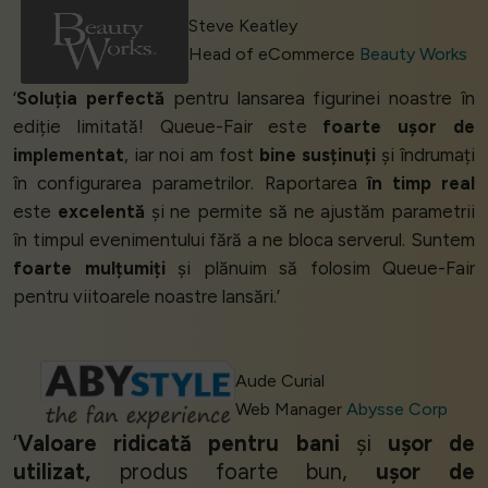
Steve Keatley
Head of eCommerce
Beauty Works
‘
Soluția perfectă
pentru lansarea figurinei noastre în
ediție limitată! Queue-Fair este
foarte ușor de
implementat
, iar noi am fost
bine susținuți
și îndrumați
în configurarea parametrilor. Raportarea
în timp real
este
excelentă
și ne permite să ne ajustăm parametrii
în timpul evenimentului fără a ne bloca serverul. Suntem
foarte mulțumiți
și plănuim să folosim Queue-Fair
pentru viitoarele noastre lansări.’
Aude Curial
Web Manager
Abysse Corp
‘
Valoare ridicată pentru bani
și
ușor de
utilizat,
produs foarte bun,
ușor de