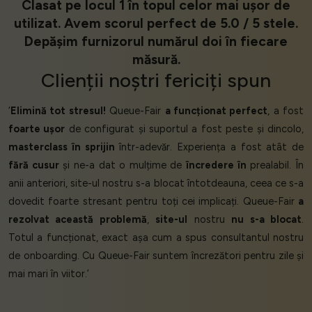
Clasat pe locul 1 în topul celor mai ușor de
utilizat. Avem scorul perfect de 5.0 / 5 stele.
Depășim furnizorul numărul doi în fiecare
măsură.
Clienții
noștri
fericiți
spun
‘
Elimină tot stresul!
Queue-Fair
a funcționat perfect
, a fost
foarte ușor
de configurat și suportul a fost peste și dincolo,
masterclass în sprijin
într-adevăr. Experiența a fost atât de
fără cusur
și ne-a dat o mulțime de
încredere în
prealabil. În
anii anteriori, site-ul nostru s-a blocat întotdeauna, ceea ce s-a
dovedit foarte stresant pentru toți cei implicați. Queue-Fair
a
rezolvat această problemă
,
site-ul
nostru
nu s-a blocat
.
Totul a funcționat, exact așa cum a spus consultantul nostru
de onboarding. Cu Queue-Fair suntem încrezători pentru zile și
mai mari în viitor.’